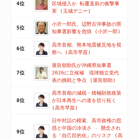
4位
区域侵入か 転覆直前の衝撃事
実 (玉城デニー)
小沢一郎氏、辺野古沖事故の県
5位
知事選影響を危惧 (小沢一郎)
高市首相、熊本地震被災地を視
6位
察へ (高市早苗)
屋良朝助氏が沖縄県知事選
7位
2026に立候補 琉球独立党代
表の挑戦と争点 (屋良朝助)
高市首相の減税・積極財政政策
8位
が日本再生への道を切り拓く
(高市早苗)
日中対話の模索、高市政権の思
惑と中国の冷淡さ - 懸念され
9位
る「自己目的化」のリスク (高