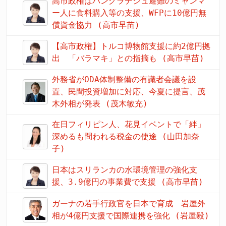
高市政権はバングラデシュ避難のミャンマ
ー人に食料購入等の支援、WFPに10億円無
償資金協力 (高市早苗)
【高市政権】トルコ博物館支援に約2億円拠
出 「バラマキ」との指摘も (高市早苗)
外務省がODA体制整備の有識者会議を設
置、民間投資増加に対応、今夏に提言、茂
木外相が発表 (茂木敏充)
在日フィリピン人、花見イベントで「絆」
深めるも問われる税金の使途 (山田加奈
子)
日本はスリランカの水環境管理の強化支
援、3.9億円の事業費で支援 (高市早苗)
ガーナの若手行政官を日本で育成 岩屋外
相が4億円支援で国際連携を強化 (岩屋毅)