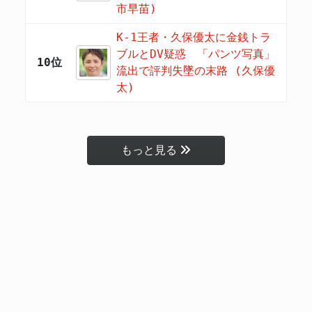
市早苗)
K-1王者・久保優太に金銭トラ
ブルとDV疑惑 「パンツ写真」
10位
流出で評判失墜の末路 (久保優
太)
もっと見る