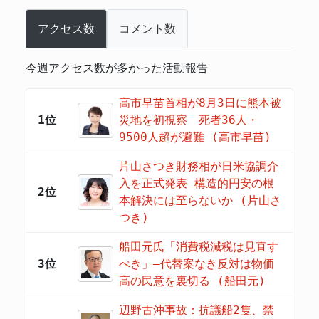
アクセス数
コメント数
今週アクセス数が多かった活動報告
高市早苗首相が8月3日に熊本被
1位
災地を初視察 死者36人・
9500人超が避難 (高市早苗)
片山さつき財務相が日米協調介
入を正式発表―構造的円安の根
2位
本解決には至らないか (片山さ
つき)
船田元氏「消費税減税は見直す
3位
べき」―代替案なき反対は物価
高の民意を裏切る (船田元)
辺野古沖事故：抗議船2隻、禁