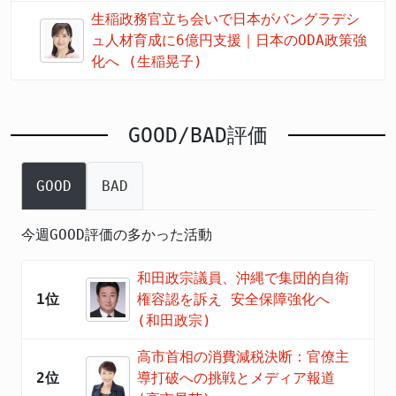
生稲政務官立ち会いで日本がバングラデシ
ュ人材育成に6億円支援｜日本のODA政策強
化へ (生稲晃子)
GOOD/BAD評価
GOOD
BAD
今週GOOD評価の多かった活動
和田政宗議員、沖縄で集団的自衛
1位
権容認を訴え 安全保障強化へ
(和田政宗)
高市首相の消費減税決断：官僚主
2位
導打破への挑戦とメディア報道