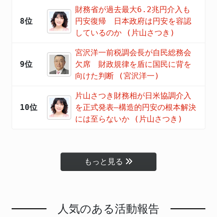
財務省が過去最大6.2兆円介入も
8位
円安復帰 日本政府は円安を容認
しているのか (片山さつき)
宮沢洋一前税調会長が自民総務会
9位
欠席 財政規律を盾に国民に背を
向けた判断 (宮沢洋一)
片山さつき財務相が日米協調介入
10位
を正式発表―構造的円安の根本解決
には至らないか (片山さつき)
もっと見る
人気のある活動報告