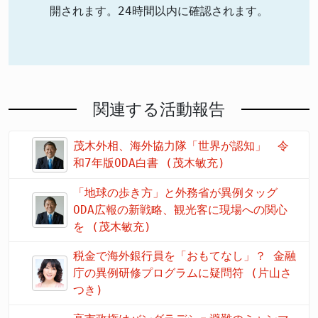
開されます。24時間以内に確認されます。
関連する活動報告
茂木外相、海外協力隊「世界が認知」 令
和7年版ODA白書 (茂木敏充)
「地球の歩き方」と外務省が異例タッグ
ODA広報の新戦略、観光客に現場への関心
を (茂木敏充)
税金で海外銀行員を「おもてなし」？ 金融
庁の異例研修プログラムに疑問符 (片山さ
つき)