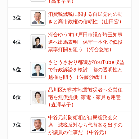
(高市早苗)
消費税減税に関する自民党内の動
3位
きと高市政権の信頼性 (山田宏)
河合ゆうすけ戸田市議が埼玉知事
4位
選へ出馬表明 保守一本化で低投
票率打開を狙う (河合悠祐)
さとうさおり都議がYouTube収益
5位
で行政訴訟を検討 都の透明性と
越権を問う (佐藤沙織里)
品川区が熊本地震被災者へ公営住
6位
宅を無償提供 家電・家具も用意
(森澤恭子)
中谷元前防衛相が自民総務会欠
7位
席 減税反対なら代替案を出すの
が議員の仕事だ (中谷元)