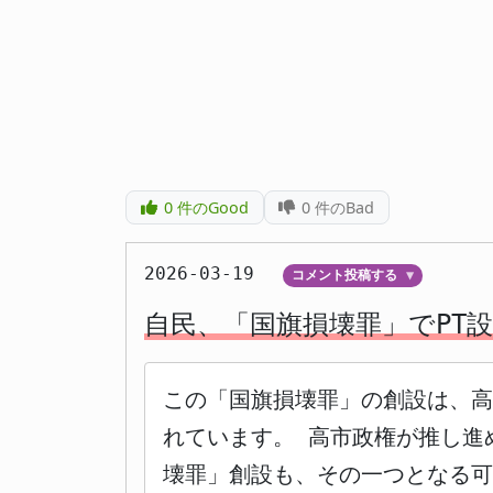
0
件のGood
0
件のBad
2026-03-19
コメント投稿する
▼
自民、「国旗損壊罪」でPT
この「国旗損壊罪」の創設は、
れています。 高市政権が推し進
壊罪」創設も、その一つとなる可