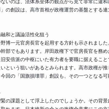
がないのは、法体系全体の観点から見て非常に違和
罪」の創設は、高市首相が政権運営の基盤とする連
内融和と議論活性化狙う
松野博一元官房長官を起用する方針も示されました
の幹部でもあります。岸田政権下で官房長官を務め
た旧安倍派の中枢にいた有力者を要職に据えること
たいという狙いがあるとみられます。高市政権が推
、今回の「国旗損壊罪」創設も、その一つとなる可
略
喫緊の課題として浮上したのでしょうか。その背景