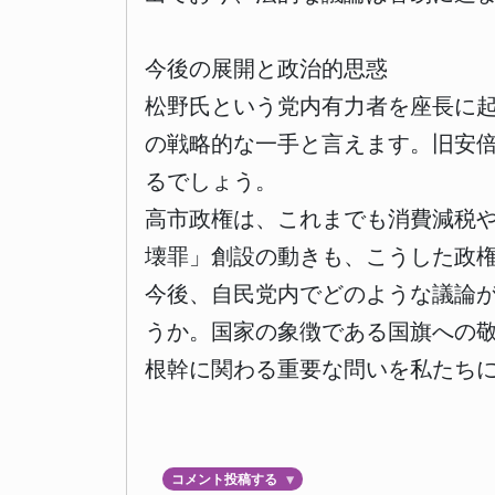
今後の展開と政治的思惑
松野氏という党内有力者を座長に
の戦略的な一手と言えます。旧安
るでしょう。
高市政権は、これまでも消費減税
壊罪」創設の動きも、こうした政
今後、自民党内でどのような議論
うか。国家の象徴である国旗への
根幹に関わる重要な問いを私たち
コメント投稿する
▼