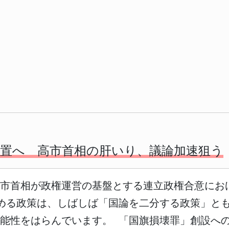
設置へ 高市首相の肝いり、議論加速狙う
高市首相が政権運営の基盤とする連立政権合意にお
める政策は、しばしば「国論を二分する政策」と
能性をはらんでいます。 「国旗損壊罪」創設へ