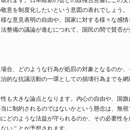
て取れます。日本維新の会との政権合意書にこの文
の敬意を制度化したいという意図の表れでしょう。
多様な意見表明の自由や、国家に対する様々な感情
。法整備の議論が進むにつれて、国民の間で賛否が
た場合、どのような行為が処罰の対象となるのか、
政治的な抗議活動の一環としての損壊行為までを網
合性も大きな論点となります。内心の自由や、国旗
不当に制約されるのではないかという懸念は、無視
的にどのような法益が守られるのか、その必要性を
まないことが予想されます。