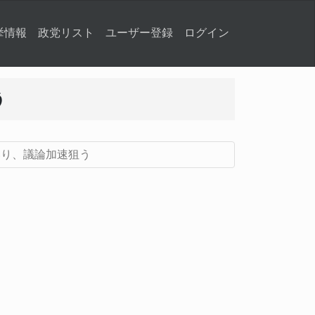
挙情報
政党リスト
ユーザー登録
ログイン
う
いり、議論加速狙う