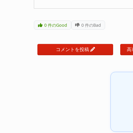
0
件のGood
0
件のBad
コメントを投稿
高