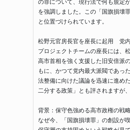
の罪について、現行法で何も規定
を強調しました。この「国旗損壊
と位置づけられています。
松野元官房長官を座長に起用 党
プロジェクトチームの座長には、
高市首相を強く支援した旧安倍派
もに、かつて党内最大派閥であっ
法整備に向けた議論を迅速に進め
二分する政策」とも評されますが
背景：保守色強める高市政権の戦
なぜ今、「国旗損壊罪」の創設が