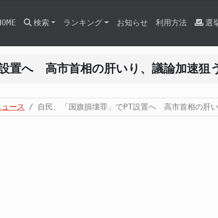
HOME
検索
ランキング
お知らせ
利用方法
選
T設置へ 高市首相の肝いり、議論加速狙
ニュース
自民、「国旗損壊罪」でPT設置へ 高市首相の肝