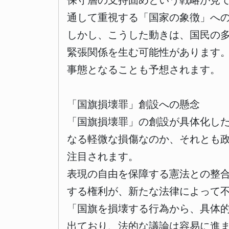
保守層の支持固めという戦略が見
通して重視する「国家の象徴」へ
しかし、こうした動きは、国民の
緊張関係を生む可能性があります
事態となることも予想されます。
「国旗損壊罪」創設への懸念
「国旗損壊罪」の創設が具体化し
なる軽微な損傷なのか、それとも
注目されます。
表現の自由を保障する憲法との整
する権利が、新たな法律によって
「国旗を損壊する行為から、具体
出ており、法的な議論は容易に進