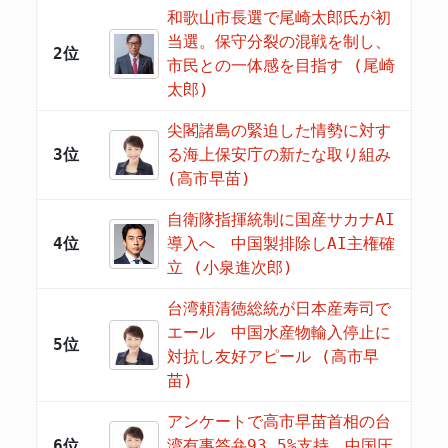
和歌山市長選で尾崎太郎氏が初
当選。保守分裂の混戦を制し、
2位
市民との一体感を目指す (尾崎
太郎)
尖閣諸島の緊迫した情勢に対す
3位
る海上保安庁の新たな取り組み
(高市早苗)
自衛隊指揮統制に国産サカナAI
4位
導入へ 中国製排除しAI主権確
立 (小泉進次郎)
台湾頼清徳総統が日本産寿司で
エール 中国水産物輸入停止に
5位
対抗し友好アピール (高市早
苗)
アンケートで高市早苗首相の台
6位
湾有事答弁93.5%支持 中国圧