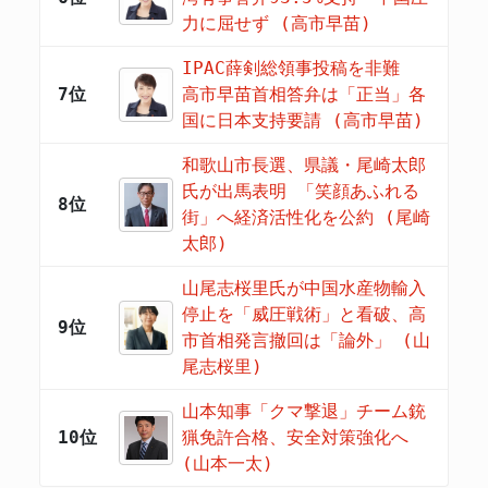
力に屈せず (高市早苗)
IPAC薛剣総領事投稿を非難
7位
高市早苗首相答弁は「正当」各
国に日本支持要請 (高市早苗)
和歌山市長選、県議・尾崎太郎
氏が出馬表明 「笑顔あふれる
8位
街」へ経済活性化を公約 (尾崎
太郎)
山尾志桜里氏が中国水産物輸入
停止を「威圧戦術」と看破、高
9位
市首相発言撤回は「論外」 (山
尾志桜里)
山本知事「クマ撃退」チーム銃
10位
猟免許合格、安全対策強化へ
(山本一太)