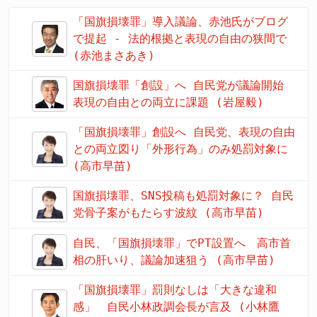
「国旗損壊罪」導入議論、赤池氏がブログ
で提起 - 法的根拠と表現の自由の狭間で
(赤池まさあき)
国旗損壊罪「創設」へ 自民党が議論開始
表現の自由との両立に課題 (岩屋毅)
「国旗損壊罪」創設へ 自民党、表現の自由
との両立図り「外形行為」のみ処罰対象に
(高市早苗)
国旗損壊罪、SNS投稿も処罰対象に？ 自民
党骨子案がもたらす波紋 (高市早苗)
自民、「国旗損壊罪」でPT設置へ 高市首
相の肝いり、議論加速狙う (高市早苗)
「国旗損壊罪」罰則なしは「大きな違和
感」 自民小林政調会長が言及 (小林鷹