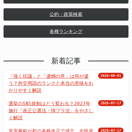
公約・政策検索
各種ランキング
新着記事
「強く抗議」と「遺憾の意」は何が違
2026-08-01
う？外交用語のランクと本当の意味をわ
かりやすく解説
選挙のSNS規制はどう変わる？2027年
2026-07-17
施行「改正公選法・情プラ法」をやさし
く解説
皇室典範が初の本格改正で成立 女性皇
2026-07-17