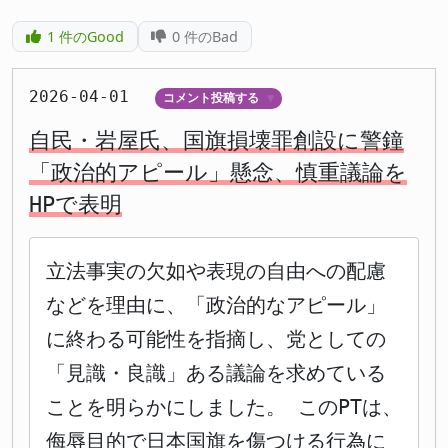
1
件のGood
0
件のBad
2026-04-01
コメント投稿する
▼
自民・岩屋氏、国旗損壊罪創設に警鐘
「政治的アピール」懸念、慎重議論を
HPで表明
立法事実の欠如や表現の自由への配慮
などを理由に、「政治的なアピール」
に終わる可能性を指摘し、党としての
「見識・良識」ある議論を求めている
ことを明らかにしました。 このPTは、
侮辱目的で日本国旗を傷つける行為に