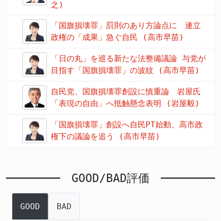
之)
「国旗損壊罪」罰則のあり方論点に 連立
政権の「成果」急ぐ自民 (高市早苗)
「日の丸」を巡る新たな法整備議論 与党が
目指す「国旗損壊罪」の波紋 (高市早苗)
自民党、国旗損壊罪創設に慎重論 岩屋氏
「表現の自由」へ抵触懸念表明 (岩屋毅)
「国旗損壊罪」創設へ自民PT始動、高市政
権下の議論を追う (高市早苗)
GOOD/BAD評価
GOOD
BAD