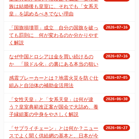
族は結婚後も皇室に、それでも「女系天
皇」を認めるべきでない理由
「国旗損壊罪」成立 自分の国旗を破っ
2026-07-16
ても罰則に 何が変わるのか分かりやす
く解説
なぜ中国とロシアは金を買い続けるの
2026-07-16
か 「脱ドル化」の裏にある本当の狙い
感震ブレーカーとは？地震火災を防ぐ仕
2026-07-05
組みと自治体の補助金活用法
「女性天皇」と「女系天皇」は何が違
2026-06-30
う？皇室典範改正案が国会で大詰め、養
子縁組案の中身をやさしく解説
「サプライチェーン」とは何か？ニュー
2026-06-27
スでよく聞く供給網の基本と、日本が今