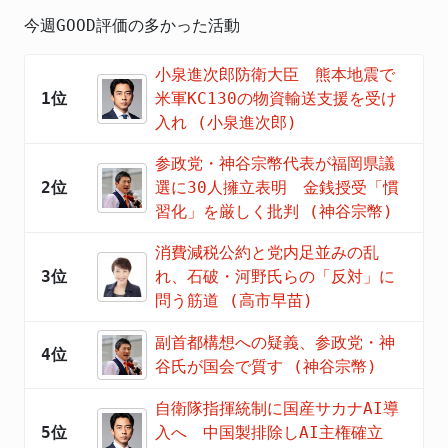
今週GOOD評価の多かった活動
小泉進次郎防衛大臣 熊本地震で
1位
米軍KC130の物資輸送支援を受け
入れ (小泉進次郎)
参政党・神谷宗幣代表が福岡県議
2位
選に30人擁立表明 金銭授受「慣
習化」を厳しく批判 (神谷宗幣)
消費減税公約と党内足並みの乱
3位
れ、石破・河野氏らの「反対」に
問う筋道 (高市早苗)
副首都構想への疑義、参政党・神
4位
谷氏が国会で質す (神谷宗幣)
自衛隊指揮統制に国産サカナAI導
5位
入へ 中国製排除しAI主権確立