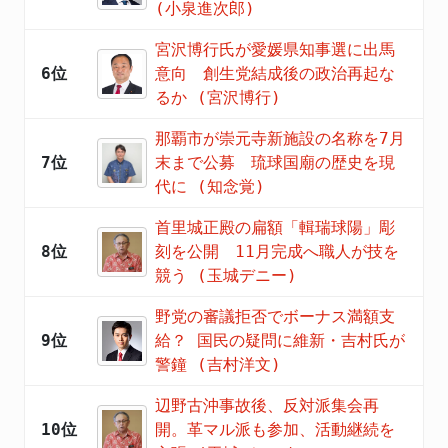
(小泉進次郎)
宮沢博行氏が愛媛県知事選に出馬
6位
意向 創生党結成後の政治再起な
るか (宮沢博行)
那覇市が崇元寺新施設の名称を7月
7位
末まで公募 琉球国廟の歴史を現
代に (知念覚)
首里城正殿の扁額「輯瑞球陽」彫
8位
刻を公開 11月完成へ職人が技を
競う (玉城デニー)
野党の審議拒否でボーナス満額支
9位
給？ 国民の疑問に維新・吉村氏が
警鐘 (吉村洋文)
辺野古沖事故後、反対派集会再
10位
開。革マル派も参加、活動継続を