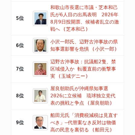
和歌山市長選に市議・芝本和己
氏が6人目の出馬表明 2026年
5位
8月9日投開票、候補者乱立の激
戦へ (芝本和己)
小沢一郎氏、辺野古沖事故の県
6位
知事選影響を危惧 (小沢一郎)
辺野古沖事故：抗議船2隻、禁
7位
区域侵入か 転覆直前の衝撃事
実 (玉城デニー)
屋良朝助氏が沖縄県知事選
8位
2026に立候補 琉球独立党代
表の挑戦と争点 (屋良朝助)
船田元氏「消費税減税は見直す
9位
べき」―代替案なき反対は物価
高の民意を裏切る (船田元)