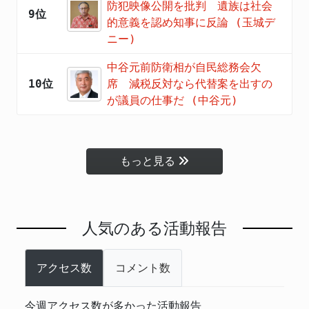
防犯映像公開を批判 遺族は社会
9位
的意義を認め知事に反論 (玉城デ
ニー)
中谷元前防衛相が自民総務会欠
10位
席 減税反対なら代替案を出すの
が議員の仕事だ (中谷元)
もっと見る
人気のある活動報告
アクセス数
コメント数
今週アクセス数が多かった活動報告