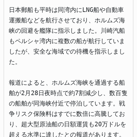
日本郵船も平時は同湾内にLNG船や自動車
運搬船などを航行させており、ホルムズ海
峡の回避を艦隊に指示しました。川崎汽船
もペルシャ湾内に複数の船が航行していま
したが、安全な海域での待機を指示しまし
た。
報道によると、ホルムズ海峡を通過する船
舶が2月28日夜時点で約7割減少し、数百隻
の船舶が同海峡付近で停泊しています。戦
争リスク保険料はすでに数倍に高騰してお
り、超大型原油船の日額運賃も20万ドルを
超える水準に達したとの報道があります。