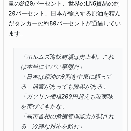
量の約20パーセント、世界のLNG貿易の約
20パーセント、日本が輸入する原油を積ん
だタンカーの約80パーセントが通過してい
ます。
「ホルムズ海峡封鎖は史上初。これ
は本当にヤバい事態だ」
「日本は原油の9割を中東に頼って
る。備蓄があっても限界がある」
「ガソリン価格200円超えも現実味
を帯びてきたな」
「高市首相の危機管理能力が試され
る。冷静な対応を頼む」