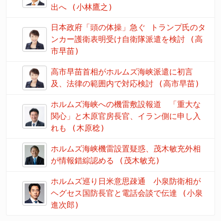
出へ (小林鷹之)
日本政府「頭の体操」急ぐ トランプ氏のタ
ンカー護衛表明受け自衛隊派遣を検討 (高
市早苗)
高市早苗首相がホルムズ海峡派遣に初言
及、法律の範囲内で対応検討 (高市早苗)
ホルムズ海峡への機雷敷設報道 「重大な
関心」と木原官房長官、イラン側に申し入
れも (木原稔)
ホルムズ海峡機雷設置疑惑、茂木敏充外相
が情報錯綜認める (茂木敏充)
ホルムズ巡り日米意思疎通 小泉防衛相が
ヘグセス国防長官と電話会談で伝達 (小泉
進次郎)