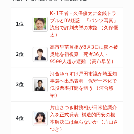
K-1王者・久保優太に金銭トラ
ブルとDV疑惑 「パンツ写真」
1位
流出で評判失墜の末路 (久保優
太)
高市早苗首相が8月3日に熊本被
2位
災地を初視察 死者36人・
9500人超が避難 (高市早苗)
河合ゆうすけ戸田市議が埼玉知
事選へ出馬表明 保守一本化で
3位
低投票率打開を狙う (河合悠
祐)
片山さつき財務相が日米協調介
入を正式発表―構造的円安の根
4位
本解決には至らないか (片山さ
つき)