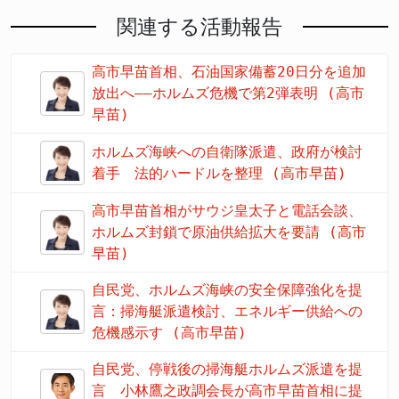
関連する活動報告
高市早苗首相、石油国家備蓄20日分を追加
放出へ――ホルムズ危機で第2弾表明 (高市
早苗)
ホルムズ海峡への自衛隊派遣、政府が検討
着手 法的ハードルを整理 (高市早苗)
高市早苗首相がサウジ皇太子と電話会談、
ホルムズ封鎖で原油供給拡大を要請 (高市
早苗)
自民党、ホルムズ海峡の安全保障強化を提
言：掃海艇派遣検討、エネルギー供給への
危機感示す (高市早苗)
自民党、停戦後の掃海艇ホルムズ派遣を提
言 小林鷹之政調会長が高市早苗首相に提