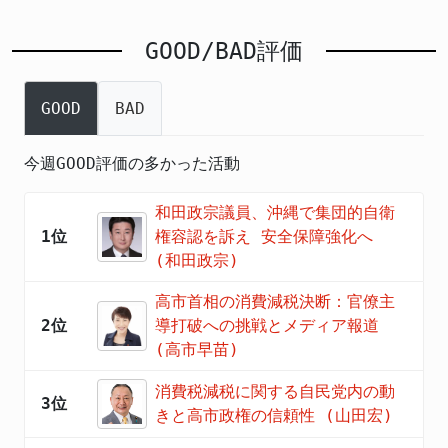
GOOD/BAD評価
GOOD
BAD
今週GOOD評価の多かった活動
和田政宗議員、沖縄で集団的自衛
1位
権容認を訴え 安全保障強化へ
(和田政宗)
高市首相の消費減税決断：官僚主
2位
導打破への挑戦とメディア報道
(高市早苗)
消費税減税に関する自民党内の動
3位
きと高市政権の信頼性 (山田宏)