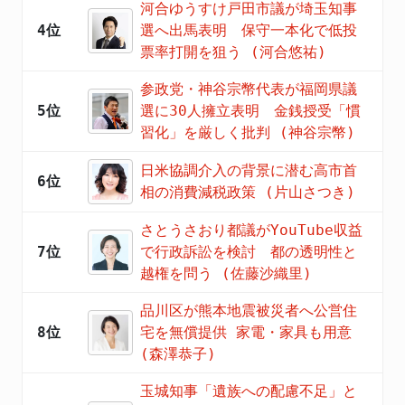
河合ゆうすけ戸田市議が埼玉知事
4位
選へ出馬表明 保守一本化で低投
票率打開を狙う (河合悠祐)
参政党・神谷宗幣代表が福岡県議
5位
選に30人擁立表明 金銭授受「慣
習化」を厳しく批判 (神谷宗幣)
日米協調介入の背景に潜む高市首
6位
相の消費減税政策 (片山さつき)
さとうさおり都議がYouTube収益
7位
で行政訴訟を検討 都の透明性と
越権を問う (佐藤沙織里)
品川区が熊本地震被災者へ公営住
8位
宅を無償提供 家電・家具も用意
(森澤恭子)
玉城知事「遺族への配慮不足」と