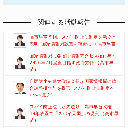
関連する活動報告
高市早苗首相、スパイ防止法制定を急ぐと
表明 国家情報局設置も視野に (高市早苗)
国家情報局に各省庁情報アクセス権付与へ
2026年7月設置目指す政府方針 (高市早
苗)
自民党小林鷹之政調会長が国家情報局に総
合調整権付与を提言 スパイ防止法制定へ
(小林鷹之)
スパイ防止法また先送り 高市早苗政権、
40年放置で「スパイ天国」の現実 (高市早
苗)