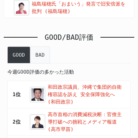
福島瑞穂氏「おまいう」発言で旧安倍派を
批判 (福島瑞穂)
GOOD/BAD評価
GOOD
BAD
今週GOOD評価の多かった活動
和田政宗議員、沖縄で集団的自衛
1位
権容認を訴え 安全保障強化へ
(和田政宗)
高市首相の消費減税決断：官僚主
2位
導打破への挑戦とメディア報道
(高市早苗)