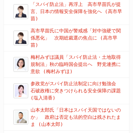
「スパイ防止法」再浮上 高市早苗氏が提
言、日本の情報安全保障を強化へ (高市早
苗)
高市早苗氏に中国が警戒感「対中強硬で関
係悪化」 次期総裁選の焦点に (高市早
苗)
梅村みずほ議員「スパイ防止法・土地取得
規制法」秋の臨時国会提出へ 野党連携に
意欲 (梅村みずほ)
参政党がスパイ防止法制定に向け勉強会
石破政権に突きつけられる安全保障の課題
(塩入清香)
山本太郎氏「日本はスパイ天国ではないの
か」 政府は否定も法的空白は残されたま
ま (山本太郎)