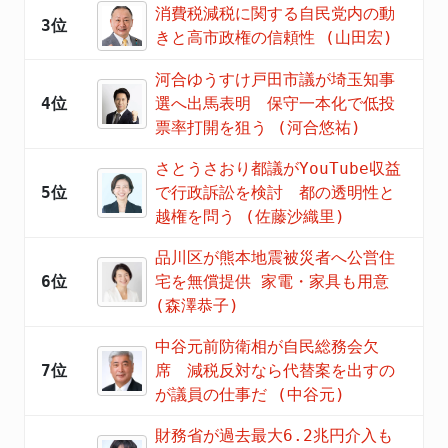
消費税減税に関する自民党内の動
3位
きと高市政権の信頼性 (山田宏)
河合ゆうすけ戸田市議が埼玉知事
4位
選へ出馬表明 保守一本化で低投
票率打開を狙う (河合悠祐)
さとうさおり都議がYouTube収益
5位
で行政訴訟を検討 都の透明性と
越権を問う (佐藤沙織里)
品川区が熊本地震被災者へ公営住
6位
宅を無償提供 家電・家具も用意
(森澤恭子)
中谷元前防衛相が自民総務会欠
7位
席 減税反対なら代替案を出すの
が議員の仕事だ (中谷元)
財務省が過去最大6.2兆円介入も