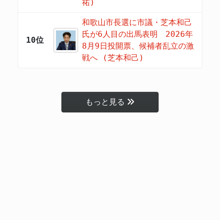
祐)
和歌山市長選に市議・芝本和己
氏が6人目の出馬表明 2026年
10位
8月9日投開票、候補者乱立の激
戦へ (芝本和己)
もっと見る