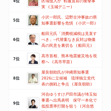
4位
区域侵入か 転覆直前の衝撃事
実 (玉城デニー)
小沢一郎氏、辺野古沖事故の県
5位
知事選影響を危惧 (小沢一郎)
船田元氏「消費税減税は見直す
6位
べき」―代替案なき反対は物価
高の民意を裏切る (船田元)
高市首相、熊本地震被災地を視
7位
察へ (高市早苗)
屋良朝助氏が沖縄県知事選
8位
2026に立候補 琉球独立党代
表の挑戦と争点 (屋良朝助)
河合ゆうすけ戸田市議が埼玉知
事選へ出馬表明 保守一本化で
9位
低投票率打開を狙う (河合悠