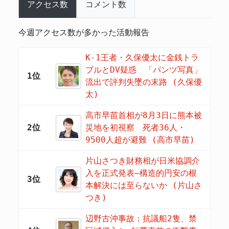
アクセス数
コメント数
今週アクセス数が多かった活動報告
K-1王者・久保優太に金銭トラ
ブルとDV疑惑 「パンツ写真」
1位
流出で評判失墜の末路 (久保優
太)
高市早苗首相が8月3日に熊本被
2位
災地を初視察 死者36人・
9500人超が避難 (高市早苗)
片山さつき財務相が日米協調介
入を正式発表―構造的円安の根
3位
本解決には至らないか (片山さ
つき)
辺野古沖事故：抗議船2隻、禁