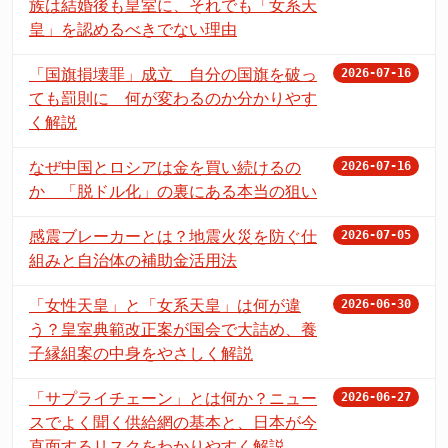
族は結婚後も皇室に、それでも「女系天
皇」を認めるべきでない理由
「国旗損壊罪」成立 自分の国旗を破っ
2026-07-16
ても罰則に 何が変わるのか分かりやす
く解説
なぜ中国とロシアは金を買い続けるの
2026-07-16
か 「脱ドル化」の裏にある本当の狙い
感震ブレーカーとは？地震火災を防ぐ仕
2026-07-05
組みと自治体の補助金活用法
「女性天皇」と「女系天皇」は何が違
2026-06-30
う？皇室典範改正案が国会で大詰め、養
子縁組案の中身をやさしく解説
「サプライチェーン」とは何か？ニュー
2026-06-27
スでよく聞く供給網の基本と、日本が今
直面するリスクをわかりやすく解説