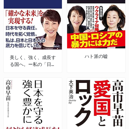
ハト派の嘘
美しく、強く、成長す
る国へ。ー私の「日本
経済強靱化計画」ー