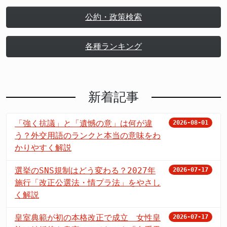
公約・政策検索
各種ランキング
新着記事
「強く抗議」と「遺憾の意」は何が違
2026-08-01
う？外交用語のランクと本当の意味をわ
かりやすく解説
選挙のSNS規制はどう変わる？2027年
2026-07-17
施行「改正公選法・情プラ法」をやさし
く解説
皇室典範が初の本格改正で成立 女性皇
2026-07-17