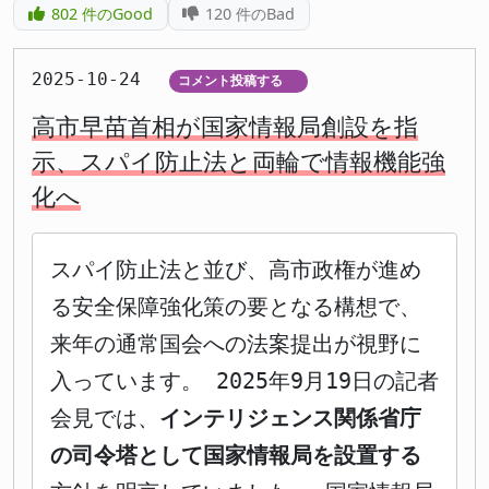
802
件のGood
120
件のBad
2025-10-24
コメント投稿する
▼
高市早苗首相が国家情報局創設を指
示、スパイ防止法と両輪で情報機能強
化へ
スパイ防止法と並び、高市政権が進め
る安全保障強化策の要となる構想で、
来年の通常国会への法案提出が視野に
入っています。 2025年9月19日の記者
会見では、
インテリジェンス関係省庁
の司令塔として国家情報局を設置する