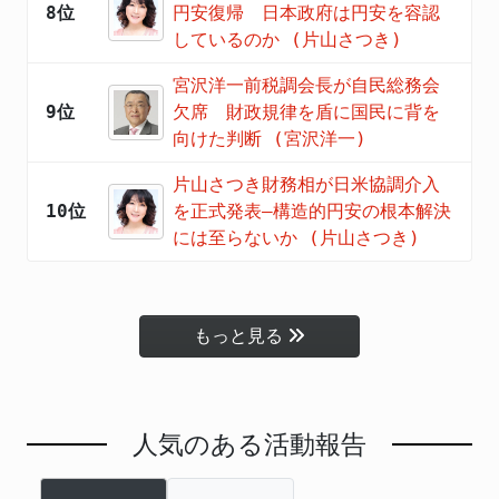
8位
円安復帰 日本政府は円安を容認
しているのか (片山さつき)
宮沢洋一前税調会長が自民総務会
9位
欠席 財政規律を盾に国民に背を
向けた判断 (宮沢洋一)
片山さつき財務相が日米協調介入
10位
を正式発表―構造的円安の根本解決
には至らないか (片山さつき)
もっと見る
人気のある活動報告