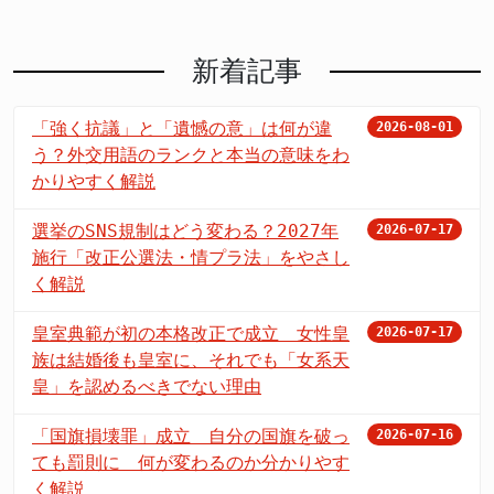
新着記事
「強く抗議」と「遺憾の意」は何が違
2026-08-01
う？外交用語のランクと本当の意味をわ
かりやすく解説
選挙のSNS規制はどう変わる？2027年
2026-07-17
施行「改正公選法・情プラ法」をやさし
く解説
皇室典範が初の本格改正で成立 女性皇
2026-07-17
族は結婚後も皇室に、それでも「女系天
皇」を認めるべきでない理由
「国旗損壊罪」成立 自分の国旗を破っ
2026-07-16
ても罰則に 何が変わるのか分かりやす
く解説