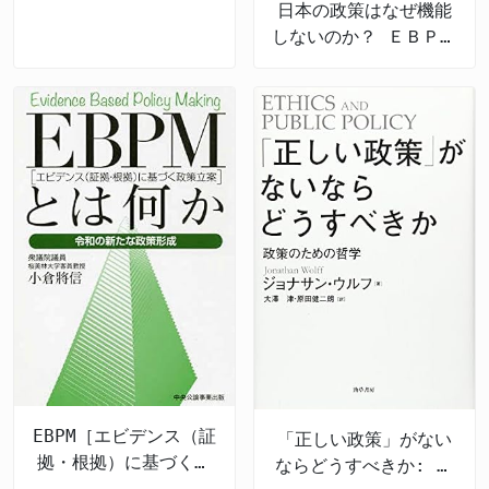
日本の政策はなぜ機能
約検証
しないのか？ ＥＢＰＭ
の導入と課題
EBPM［エビデンス（証
「正しい政策」がない
拠・根拠）に基づく政
ならどうすべきか: 政
策立案］とは何か 令