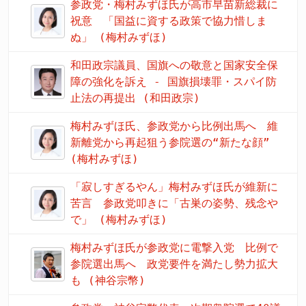
参政党・梅村みずほ氏が高市早苗新総裁に
祝意 「国益に資する政策で協力惜しま
ぬ」 (梅村みずほ)
和田政宗議員、国旗への敬意と国家安全保
障の強化を訴え - 国旗損壊罪・スパイ防
止法の再提出 (和田政宗)
梅村みずほ氏、参政党から比例出馬へ 維
新離党から再起狙う参院選の“新たな顔”
(梅村みずほ)
「寂しすぎるやん」梅村みずほ氏が維新に
苦言 参政党叩きに「古巣の姿勢、残念や
で」 (梅村みずほ)
梅村みずほ氏が参政党に電撃入党 比例で
参院選出馬へ 政党要件を満たし勢力拡大
も (神谷宗幣)