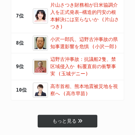
片山さつき財務相が日米協調介
入を正式発表―構造的円安の根
7位
本解決には至らないか (片山さ
つき)
小沢一郎氏、辺野古沖事故の県
8位
知事選影響を危惧 (小沢一郎)
辺野古沖事故：抗議船2隻、禁
9位
区域侵入か 転覆直前の衝撃事
実 (玉城デニー)
高市首相、熊本地震被災地を視
10位
察へ (高市早苗)
もっと見る