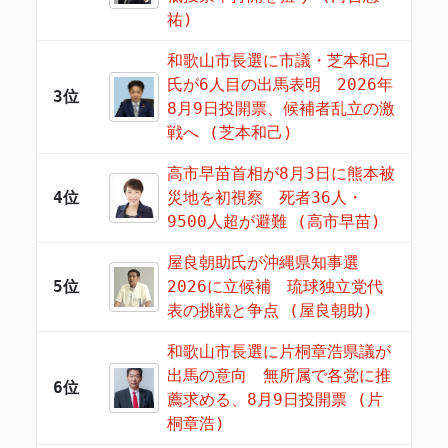
祐)
和歌山市長選に市議・芝本和己
氏が6人目の出馬表明 2026年
3位
8月9日投開票、候補者乱立の激
戦へ (芝本和己)
高市早苗首相が8月3日に熊本被
4位
災地を初視察 死者36人・
9500人超が避難 (高市早苗)
屋良朝助氏が沖縄県知事選
5位
2026に立候補 琉球独立党代
表の挑戦と争点 (屋良朝助)
和歌山市長選に片桐章浩県議が
出馬の意向 無所属で各党に推
6位
薦求める、8月9日投開票 (片
桐章浩)