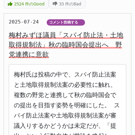
2524
件のGood
33
件のBad
2025-07-24
コメント投稿する
▼
梅村みずほ議員「スパイ防止法・土地
取得規制法」秋の臨時国会提出へ 野
党連携に意欲
梅村氏は投稿の中で、スパイ防止法案
と土地取得規制法案の必要性に触れ、
複数の野党と連携して秋の臨時国会で
の提出を目指す姿勢を明確にした。 ス
パイ防止法案や土地取得規制法案が審
議入りするかどうかは未定だが、「提