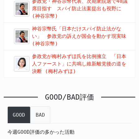
参政党・神谷宗幣代表、次期衆院選で40議
席目指す スパイ防止法案提出も視野に
(神谷宗幣)
神谷宗幣氏「日本だけスパイ防止法がな
い」 参政党の訴えが国会を動かす現実味
(神谷宗幣)
参政党が梅村みずほ氏を比例擁立 「日本
人ファースト」に共鳴し維新離党後の道を
決断 (梅村みずほ)
GOOD/BAD評価
GOOD
BAD
今週GOOD評価の多かった活動