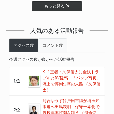
もっと見る
人気のある活動報告
アクセス数
コメント数
今週アクセス数が多かった活動報告
K-1王者・久保優太に金銭トラ
ブルとDV疑惑 「パンツ写真」
1位
流出で評判失墜の末路 (久保優
太)
河合ゆうすけ戸田市議が埼玉知
事選へ出馬表明 保守一本化で
2位
低投票率打開を狙う (河合悠