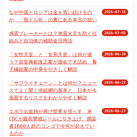
なぜ中国とロシアは金を買い続けるの
2026-07-16
か 「脱ドル化」の裏にある本当の狙い
感震ブレーカーとは？地震火災を防ぐ仕
2026-07-05
組みと自治体の補助金活用法
「女性天皇」と「女系天皇」は何が違
2026-06-30
う？皇室典範改正案が国会で大詰め、養
子縁組案の中身をやさしく解説
「サプライチェーン」とは何か？ニュー
2026-06-27
スでよく聞く供給網の基本と、日本が今
直面するリスクをわかりやすく解説
エボラ出血熱が再び世界を揺らす 米
2026-06-27
CDCが最高警戒レベルに引き上げ、感染
者1000人超のコンゴで今何が起きてい
るのか