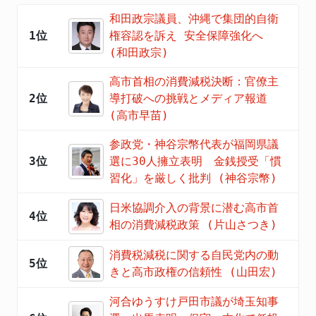
和田政宗議員、沖縄で集団的自衛
1位
権容認を訴え 安全保障強化へ
(和田政宗)
高市首相の消費減税決断：官僚主
2位
導打破への挑戦とメディア報道
(高市早苗)
参政党・神谷宗幣代表が福岡県議
3位
選に30人擁立表明 金銭授受「慣
習化」を厳しく批判 (神谷宗幣)
日米協調介入の背景に潜む高市首
4位
相の消費減税政策 (片山さつき)
消費税減税に関する自民党内の動
5位
きと高市政権の信頼性 (山田宏)
河合ゆうすけ戸田市議が埼玉知事