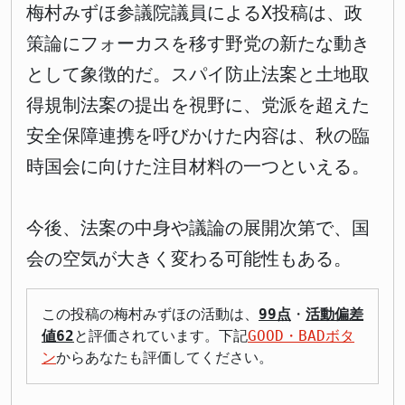
梅村みずほ参議院議員によるX投稿は、政
策論にフォーカスを移す野党の新たな動き
として象徴的だ。スパイ防止法案と土地取
得規制法案の提出を視野に、党派を超えた
安全保障連携を呼びかけた内容は、秋の臨
時国会に向けた注目材料の一つといえる。
今後、法案の中身や議論の展開次第で、国
会の空気が大きく変わる可能性もある。
この投稿の梅村みずほの活動は、
99点
・
活動偏差
値62
と評価されています。下記
GOOD・BADボタ
ン
からあなたも評価してください。