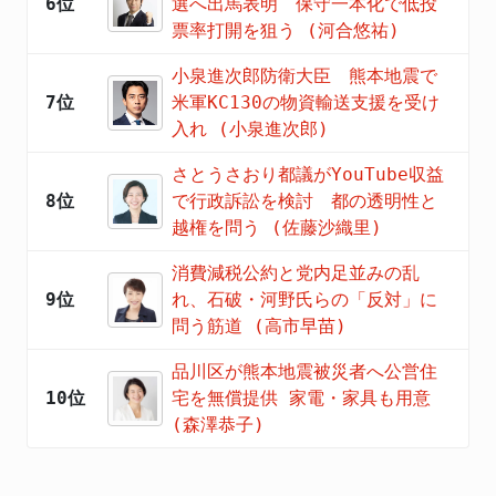
6位
選へ出馬表明 保守一本化で低投
票率打開を狙う (河合悠祐)
小泉進次郎防衛大臣 熊本地震で
7位
米軍KC130の物資輸送支援を受け
入れ (小泉進次郎)
さとうさおり都議がYouTube収益
8位
で行政訴訟を検討 都の透明性と
越権を問う (佐藤沙織里)
消費減税公約と党内足並みの乱
9位
れ、石破・河野氏らの「反対」に
問う筋道 (高市早苗)
品川区が熊本地震被災者へ公営住
10位
宅を無償提供 家電・家具も用意
(森澤恭子)