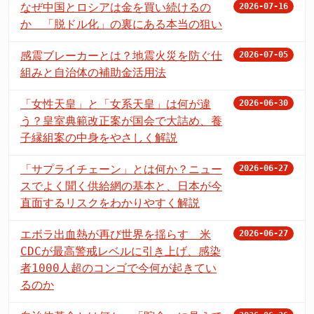
なぜ中国とロシアは金を買い続けるの
2026-07-16
か 「脱ドル化」の裏にある本当の狙い
感震ブレーカーとは？地震火災を防ぐ仕
2026-07-05
組みと自治体の補助金活用法
「女性天皇」と「女系天皇」は何が違
2026-06-30
う？皇室典範改正案が国会で大詰め、養
子縁組案の中身をやさしく解説
「サプライチェーン」とは何か？ニュー
2026-06-27
スでよく聞く供給網の基本と、日本が今
直面するリスクをわかりやすく解説
エボラ出血熱が再び世界を揺らす 米
2026-06-27
CDCが最高警戒レベルに引き上げ、感染
者1000人超のコンゴで今何が起きてい
るのか