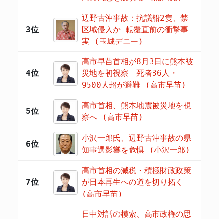
辺野古沖事故：抗議船2隻、禁
3位
区域侵入か 転覆直前の衝撃事
実 (玉城デニー)
高市早苗首相が8月3日に熊本被
4位
災地を初視察 死者36人・
9500人超が避難 (高市早苗)
高市首相、熊本地震被災地を視
5位
察へ (高市早苗)
小沢一郎氏、辺野古沖事故の県
6位
知事選影響を危惧 (小沢一郎)
高市首相の減税・積極財政政策
7位
が日本再生への道を切り拓く
(高市早苗)
日中対話の模索、高市政権の思