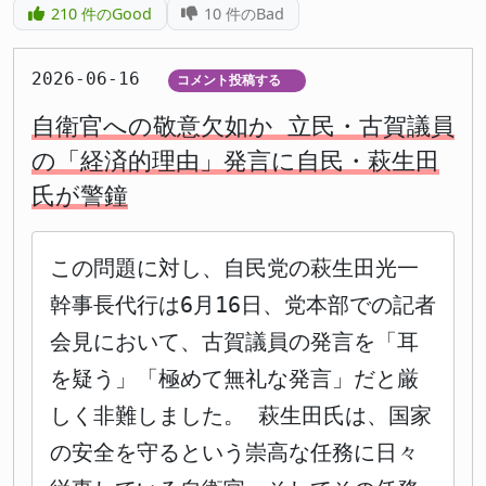
210
件のGood
10
件のBad
2026-06-16
コメント投稿する
▼
自衛官への敬意欠如か 立民・古賀議員
の「経済的理由」発言に自民・萩生田
氏が警鐘
この問題に対し、自民党の萩生田光一
幹事長代行は6月16日、党本部での記者
会見において、古賀議員の発言を「耳
を疑う」「極めて無礼な発言」だと厳
しく非難しました。 萩生田氏は、国家
の安全を守るという崇高な任務に日々