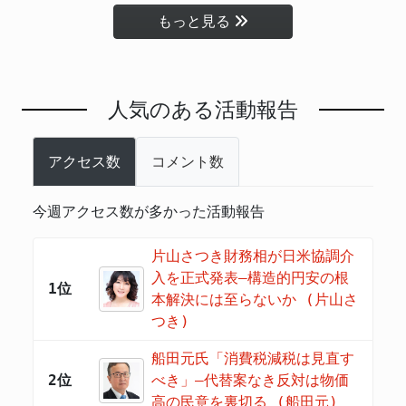
もっと見る
人気のある活動報告
アクセス数
コメント数
今週アクセス数が多かった活動報告
片山さつき財務相が日米協調介
入を正式発表―構造的円安の根
1位
本解決には至らないか (片山さ
つき)
船田元氏「消費税減税は見直す
2位
べき」―代替案なき反対は物価
高の民意を裏切る (船田元)