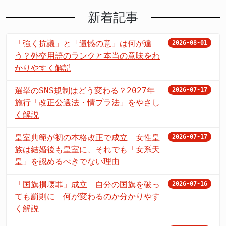
新着記事
「強く抗議」と「遺憾の意」は何が違
2026-08-01
う？外交用語のランクと本当の意味をわ
かりやすく解説
選挙のSNS規制はどう変わる？2027年
2026-07-17
施行「改正公選法・情プラ法」をやさし
く解説
皇室典範が初の本格改正で成立 女性皇
2026-07-17
族は結婚後も皇室に、それでも「女系天
皇」を認めるべきでない理由
「国旗損壊罪」成立 自分の国旗を破っ
2026-07-16
ても罰則に 何が変わるのか分かりやす
く解説