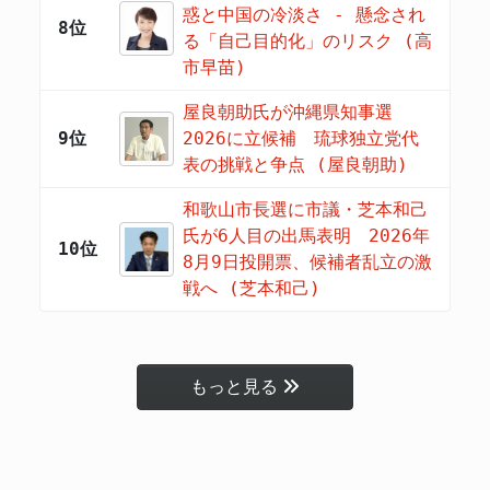
惑と中国の冷淡さ - 懸念され
8位
る「自己目的化」のリスク (高
市早苗)
屋良朝助氏が沖縄県知事選
9位
2026に立候補 琉球独立党代
表の挑戦と争点 (屋良朝助)
和歌山市長選に市議・芝本和己
氏が6人目の出馬表明 2026年
10位
8月9日投開票、候補者乱立の激
戦へ (芝本和己)
もっと見る