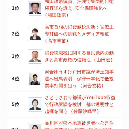
和田政宗議員、沖縄で集団的自衛
1位
権容認を訴え 安全保障強化へ
(和田政宗)
高市首相の消費減税決断：官僚主
2位
導打破への挑戦とメディア報道
(高市早苗)
消費税減税に関する自民党内の動
3位
きと高市政権の信頼性 (山田宏)
河合ゆうすけ戸田市議が埼玉知事
4位
選へ出馬表明 保守一本化で低投
票率打開を狙う (河合悠祐)
さとうさおり都議がYouTube収益
5位
で行政訴訟を検討 都の透明性と
越権を問う (佐藤沙織里)
品川区が熊本地震被災者へ公営住