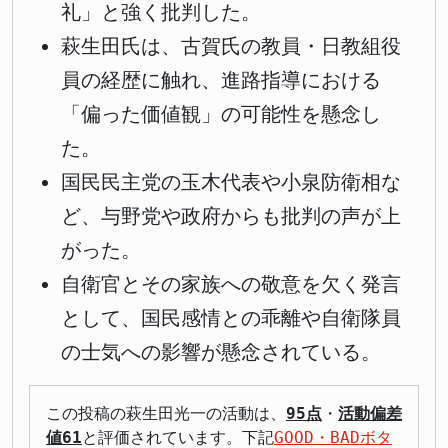
礼」と強く批判した。
萩生田氏は、古賀氏の教員・日教組役
員の経歴に触れ、進路指導における
「偏った価値観」の可能性を懸念し
た。
国民民主党の玉木代表や小泉防衛相な
ど、与野党や政府からも批判の声が上
がった。
自衛官とその家族への敬意を欠く発言
として、国民感情との乖離や自衛隊員
の士気への影響が懸念されている。
この投稿の萩生田光一の活動は、
95点
・
活動偏差
値61
と評価されています。下記
GOOD・BADボタ