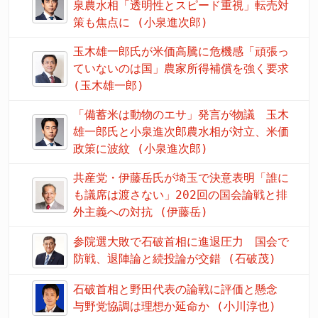
泉農水相「透明性とスピード重視」転売対
策も焦点に (小泉進次郎)
玉木雄一郎氏が米価高騰に危機感「頑張っ
ていないのは国」農家所得補償を強く要求
(玉木雄一郎)
「備蓄米は動物のエサ」発言が物議 玉木
雄一郎氏と小泉進次郎農水相が対立、米価
政策に波紋 (小泉進次郎)
共産党・伊藤岳氏が埼玉で決意表明「誰に
も議席は渡さない」202回の国会論戦と排
外主義への対抗 (伊藤岳)
参院選大敗で石破首相に進退圧力 国会で
防戦、退陣論と続投論が交錯 (石破茂)
石破首相と野田代表の論戦に評価と懸念
与野党協調は理想か延命か (小川淳也)