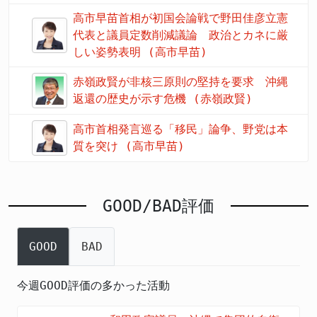
高市早苗首相が初国会論戦で野田佳彦立憲
代表と議員定数削減議論 政治とカネに厳
しい姿勢表明 (高市早苗)
赤嶺政賢が非核三原則の堅持を要求 沖縄
返還の歴史が示す危機 (赤嶺政賢)
高市首相発言巡る「移民」論争、野党は本
質を突け (高市早苗)
GOOD/BAD評価
GOOD
BAD
今週GOOD評価の多かった活動