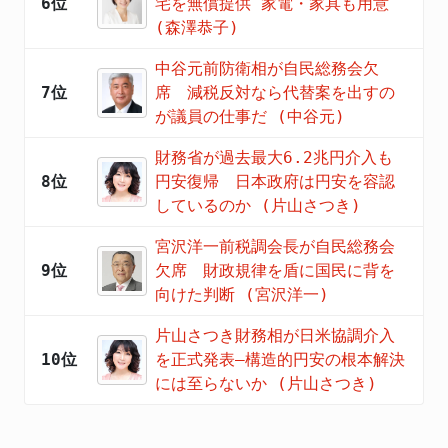
6位
宅を無償提供 家電・家具も用意
(森澤恭子)
中谷元前防衛相が自民総務会欠
7位
席 減税反対なら代替案を出すの
が議員の仕事だ (中谷元)
財務省が過去最大6.2兆円介入も
8位
円安復帰 日本政府は円安を容認
しているのか (片山さつき)
宮沢洋一前税調会長が自民総務会
9位
欠席 財政規律を盾に国民に背を
向けた判断 (宮沢洋一)
片山さつき財務相が日米協調介入
10位
を正式発表―構造的円安の根本解決
には至らないか (片山さつき)