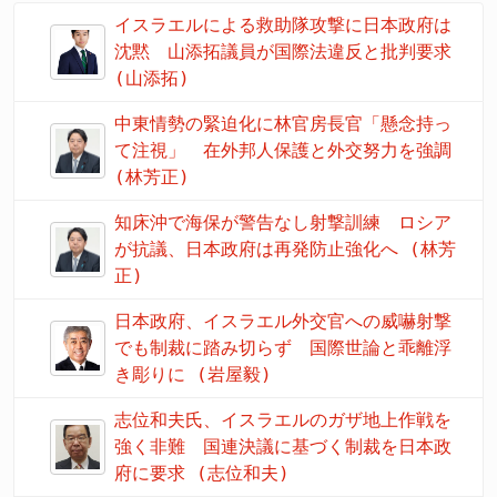
イスラエルによる救助隊攻撃に日本政府は
沈黙 山添拓議員が国際法違反と批判要求
(山添拓)
中東情勢の緊迫化に林官房長官「懸念持っ
て注視」 在外邦人保護と外交努力を強調
(林芳正)
知床沖で海保が警告なし射撃訓練 ロシア
が抗議、日本政府は再発防止強化へ (林芳
正)
日本政府、イスラエル外交官への威嚇射撃
でも制裁に踏み切らず 国際世論と乖離浮
き彫りに (岩屋毅)
志位和夫氏、イスラエルのガザ地上作戦を
強く非難 国連決議に基づく制裁を日本政
府に要求 (志位和夫)