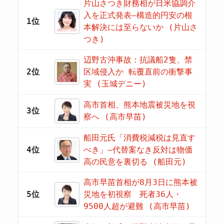
片山さつき財務相が日米協調介
入を正式発表―構造的円安の根
1位
本解決には至らないか (片山さ
つき)
辺野古沖事故：抗議船2隻、禁
2位
区域侵入か 転覆直前の衝撃事
実 (玉城デニー)
高市首相、熊本地震被災地を視
3位
察へ (高市早苗)
船田元氏「消費税減税は見直す
4位
べき」―代替案なき反対は物価
高の民意を裏切る (船田元)
高市早苗首相が8月3日に熊本被
5位
災地を初視察 死者36人・
9500人超が避難 (高市早苗)