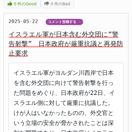
0
件のGood
0
件のBad
2025-05-22
コメント投稿する
▼
イスラエル軍が日本含む外交団に“警
告射撃” 日本政府が厳重抗議と再発防
止要求
イスラエル軍がヨルダン川西岸で日本
を含む外交団に向けて警告射撃を行っ
た問題をめぐり、日本政府が22日、イ
スラエル側に対して厳重に抗議した。
けが人はいなかったものの、外交官と
いう立場の安全が脅かされたことは深