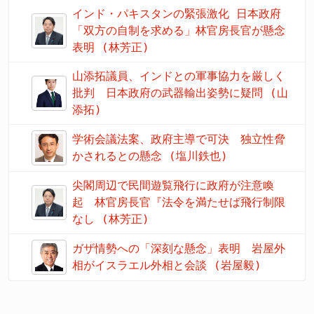
インド・パキスタンの緊張激化 日本政府
「双方の自制を求める」林官房長官が懸念
表明 (林芳正)
山添拓議員、インドとの軍事協力を厳しく
批判 日本政府の武器輸出姿勢に疑問 (山
添拓)
学術会議法案、政府主導で可決 独立性脅
かされるとの懸念 (塩川鉄也)
尖閣周辺で民間遊覧飛行に政府が注意喚
起 林官房長官『法令を満たせば飛行制限
なし (林芳正)
ガザ情勢への「深刻な懸念」表明 岩屋外
相がイスラエル外相と会談 (岩屋毅)