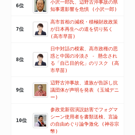
小沢一郎氏、辺野古沖事故の県
6位
知事選影響を危惧 (小沢一郎)
高市首相の減税・積極財政政策
7位
が日本再生への道を切り拓く
(高市早苗)
日中対話の模索、高市政権の思
惑と中国の冷淡さ - 懸念され
8位
る「自己目的化」のリスク (高
市早苗)
辺野古沖事故、遺族が告訴し抗
9位
議団体が声明を発表 (玉城デニ
ー)
参政党新宿演説妨害でフォグマ
シーン使用者を書類送検、言論
10位
の自由めぐり論争激化 (神谷宗
幣)