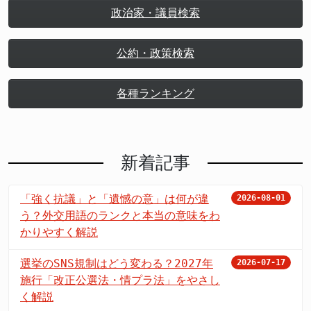
政治家・議員検索
公約・政策検索
各種ランキング
新着記事
「強く抗議」と「遺憾の意」は何が違
2026-08-01
う？外交用語のランクと本当の意味をわ
かりやすく解説
選挙のSNS規制はどう変わる？2027年
2026-07-17
施行「改正公選法・情プラ法」をやさし
く解説