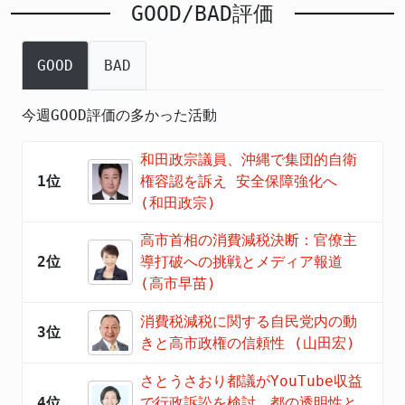
GOOD/BAD評価
GOOD
BAD
今週GOOD評価の多かった活動
和田政宗議員、沖縄で集団的自衛
1位
権容認を訴え 安全保障強化へ
(和田政宗)
高市首相の消費減税決断：官僚主
2位
導打破への挑戦とメディア報道
(高市早苗)
消費税減税に関する自民党内の動
3位
きと高市政権の信頼性 (山田宏)
さとうさおり都議がYouTube収益
4位
で行政訴訟を検討 都の透明性と