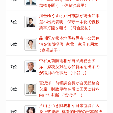
越権を問う (佐藤沙織里)
河合ゆうすけ戸田市議が埼玉知事
5位
選へ出馬表明 保守一本化で低投
票率打開を狙う (河合悠祐)
品川区が熊本地震被災者へ公営住
6位
宅を無償提供 家電・家具も用意
(森澤恭子)
中谷元前防衛相が自民総務会欠
7位
席 減税反対なら代替案を出すの
が議員の仕事だ (中谷元)
宮沢洋一前税調会長が自民総務会
8位
欠席 財政規律を盾に国民に背を
向けた判断 (宮沢洋一)
片山さつき財務相が日米協調介入
9位
を正式発表―構造的円安の根本解決