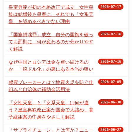
皇室典範が初の本格改正で成立 女性皇
2026-07-17
族は結婚後も皇室に、それでも「女系天
皇」を認めるべきでない理由
「国旗損壊罪」成立 自分の国旗を破っ
2026-07-16
ても罰則に 何が変わるのか分かりやす
く解説
なぜ中国とロシアは金を買い続けるの
2026-07-16
か 「脱ドル化」の裏にある本当の狙い
感震ブレーカーとは？地震火災を防ぐ仕
2026-07-05
組みと自治体の補助金活用法
「女性天皇」と「女系天皇」は何が違
2026-06-30
う？皇室典範改正案が国会で大詰め、養
子縁組案の中身をやさしく解説
「サプライチェーン」とは何か？ニュー
2026-06-27