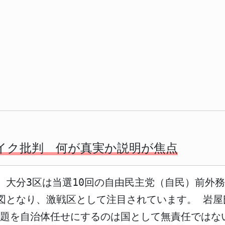
イク批判 何が真実か説明が焦点
で、大分3区は当選10回の自由民主党（自民）前外
図となり、激戦区として注目されています。 岩
課題を自治体任せにするのは国として無責任ではな