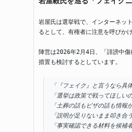
岩屋毅氏を巡る「フェイクニ
岩屋氏は選挙戦で、インターネッ
るとして、有権者に注意を呼びか
陣営は2026年2月4日、「誹謗
措置も検討するとしています。
「『フェイク』と言うなら具
「選挙は政策で戦ってほしい
「土葬の話もビザの話も情報
「説明が足りないまま叩き合
「事実確認できる材料を候補