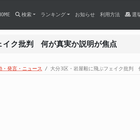
HOME
検索
ランキング
お知らせ
利用方法
選
ェイク批判 何が真実か説明が焦点
動・発言・ニュース
大分3区・岩屋毅に飛ぶフェイク批判 