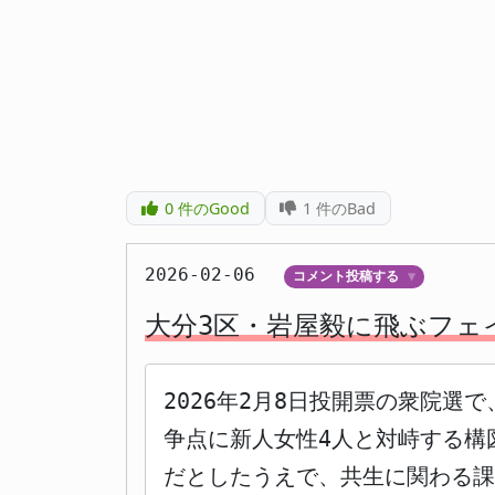
0
件のGood
1
件のBad
2026-02-06
コメント投稿する
▼
大分3区・岩屋毅に飛ぶフェ
2026年2月8日投開票の衆院選
争点に新人女性4人と対峙する構
だとしたうえで、共生に関わる