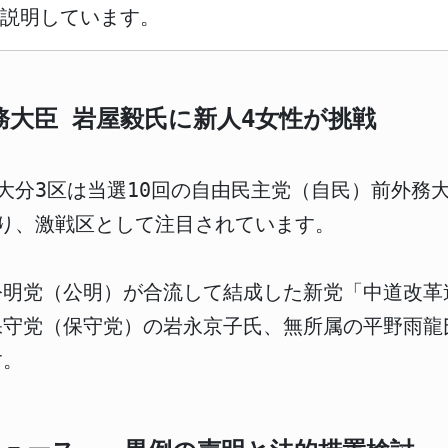
説明しています。
務大臣 岩屋毅氏に新人4女性が挑戦
、大分3区は当選10回の自由民主党（自民）前外務
り、激戦区として注目されています。
公明党（公明）が合流して結成した新党「中道改革
保守党（保守党）の岩永京子氏、無所属の平野雨龍
す。