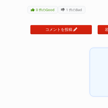
0
件のGood
1
件のBad
コメントを投稿