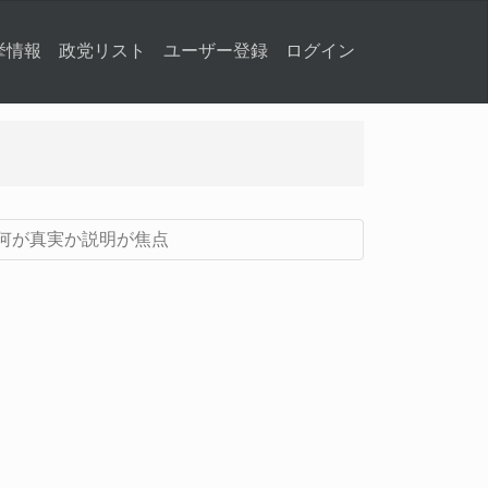
挙情報
政党リスト
ユーザー登録
ログイン
何が真実か説明が焦点