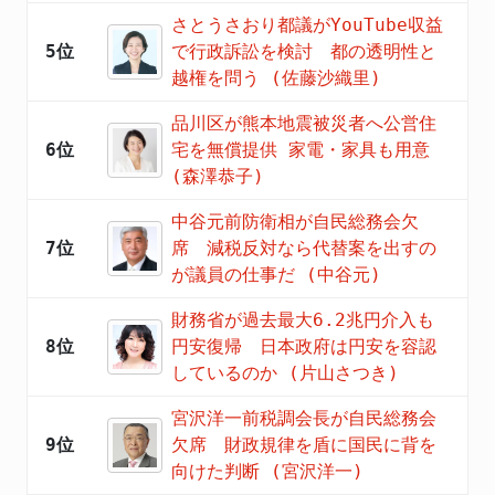
さとうさおり都議がYouTube収益
5位
で行政訴訟を検討 都の透明性と
越権を問う (佐藤沙織里)
品川区が熊本地震被災者へ公営住
6位
宅を無償提供 家電・家具も用意
(森澤恭子)
中谷元前防衛相が自民総務会欠
7位
席 減税反対なら代替案を出すの
が議員の仕事だ (中谷元)
財務省が過去最大6.2兆円介入も
8位
円安復帰 日本政府は円安を容認
しているのか (片山さつき)
宮沢洋一前税調会長が自民総務会
9位
欠席 財政規律を盾に国民に背を
向けた判断 (宮沢洋一)