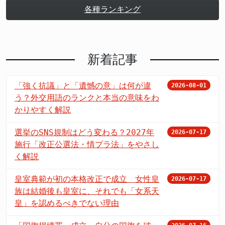
各種ランキング
新着記事
「強く抗議」と「遺憾の意」は何が違
2026-08-01
う？外交用語のランクと本当の意味をわ
かりやすく解説
選挙のSNS規制はどう変わる？2027年
2026-07-17
施行「改正公選法・情プラ法」をやさし
く解説
皇室典範が初の本格改正で成立 女性皇
2026-07-17
族は結婚後も皇室に、それでも「女系天
皇」を認めるべきでない理由