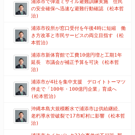
浦添市で弾道ミサイル避難訓練実施 住民
の安全確保へ迅速な避難行動確認 (松本哲
治)
浦添市役所が窓口受付を午後4時に短縮 働
き方改革と市民サービスの両立目指す (松
本哲治)
浦添市新体育館で工費10億円増と工期1年
延長 市議会が補正予算を可決 (松本哲
治)
浦添市が4社を集中支援 デロイトトーマツ
伴走で「100年・100億円企業」育成へ
(松本哲治)
沖縄本島大規模断水で浦添市は供給継続、
老朽導水管破裂で17市町村に影響 (松本哲
治)