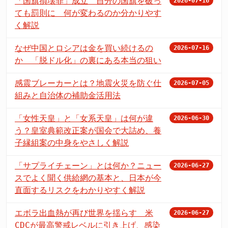
「国旗損壊罪」成立 自分の国旗を破っ
2026-07-16
ても罰則に 何が変わるのか分かりやす
く解説
なぜ中国とロシアは金を買い続けるの
2026-07-16
か 「脱ドル化」の裏にある本当の狙い
感震ブレーカーとは？地震火災を防ぐ仕
2026-07-05
組みと自治体の補助金活用法
「女性天皇」と「女系天皇」は何が違
2026-06-30
う？皇室典範改正案が国会で大詰め、養
子縁組案の中身をやさしく解説
「サプライチェーン」とは何か？ニュー
2026-06-27
スでよく聞く供給網の基本と、日本が今
直面するリスクをわかりやすく解説
エボラ出血熱が再び世界を揺らす 米
2026-06-27
CDCが最高警戒レベルに引き上げ、感染