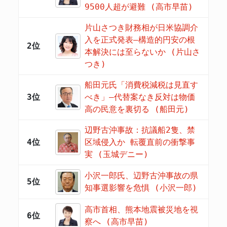
9500人超が避難 (高市早苗)
片山さつき財務相が日米協調介
入を正式発表―構造的円安の根
2位
本解決には至らないか (片山さ
つき)
船田元氏「消費税減税は見直す
3位
べき」―代替案なき反対は物価
高の民意を裏切る (船田元)
辺野古沖事故：抗議船2隻、禁
4位
区域侵入か 転覆直前の衝撃事
実 (玉城デニー)
小沢一郎氏、辺野古沖事故の県
5位
知事選影響を危惧 (小沢一郎)
高市首相、熊本地震被災地を視
6位
察へ (高市早苗)