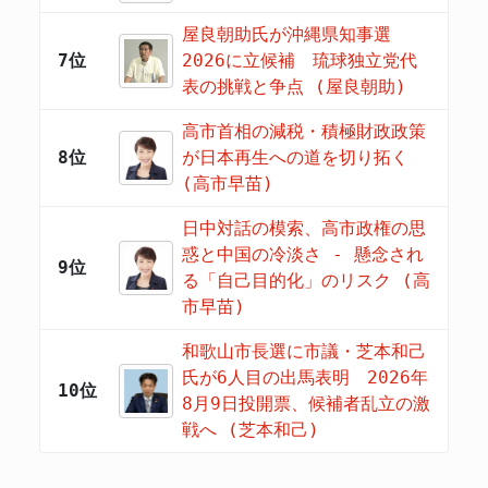
屋良朝助氏が沖縄県知事選
7位
2026に立候補 琉球独立党代
表の挑戦と争点 (屋良朝助)
高市首相の減税・積極財政政策
8位
が日本再生への道を切り拓く
(高市早苗)
日中対話の模索、高市政権の思
惑と中国の冷淡さ - 懸念され
9位
る「自己目的化」のリスク (高
市早苗)
和歌山市長選に市議・芝本和己
氏が6人目の出馬表明 2026年
10位
8月9日投開票、候補者乱立の激
戦へ (芝本和己)