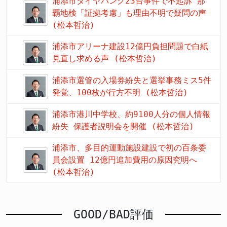
浦添市タイヤパンク23台事件で不起訴 那
覇地検「証拠考慮」も理由不明で疑問の声
(松本哲治)
浦添市アリーナ建設12億円負担問題で白紙
見直し求める声 (松本哲治)
浦添市選管の入場券紛失と選挙事務ミス5件
発覚、100枚が行方不明 (松本哲治)
浦添市港川中学校、約9100人分の個人情報
紛失 保護者説明会を開催 (松本哲治)
浦添市、多目的運動施設建設で初の百条委
員会設置 12億円追加費用の原因究明へ
(松本哲治)
GOOD/BAD評価