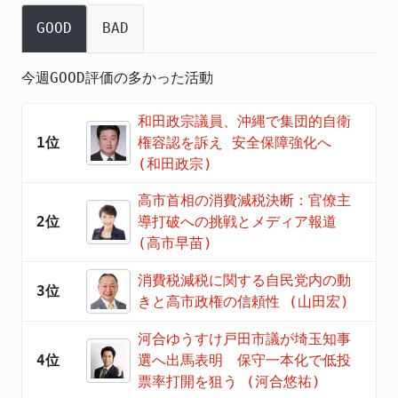
GOOD
BAD
今週GOOD評価の多かった活動
和田政宗議員、沖縄で集団的自衛
1位
権容認を訴え 安全保障強化へ
(和田政宗)
高市首相の消費減税決断：官僚主
2位
導打破への挑戦とメディア報道
(高市早苗)
消費税減税に関する自民党内の動
3位
きと高市政権の信頼性 (山田宏)
河合ゆうすけ戸田市議が埼玉知事
4位
選へ出馬表明 保守一本化で低投
票率打開を狙う (河合悠祐)