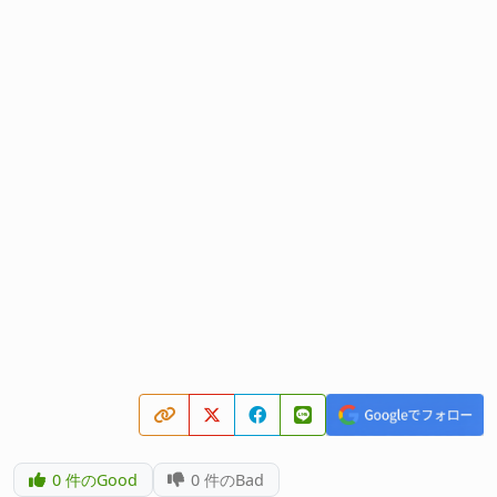
0
件のGood
0
件のBad