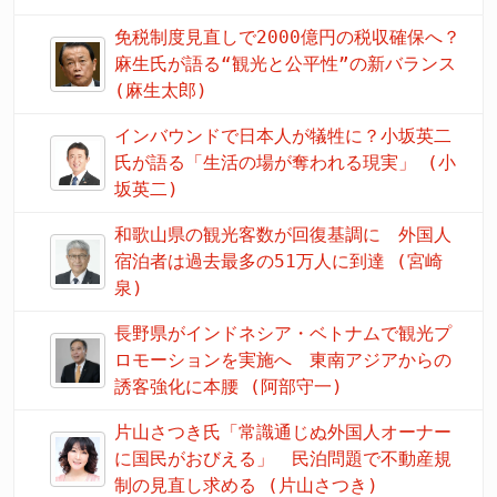
免税制度見直しで2000億円の税収確保へ？
麻生氏が語る“観光と公平性”の新バランス
(麻生太郎)
インバウンドで日本人が犠牲に？小坂英二
氏が語る「生活の場が奪われる現実」 (小
坂英二)
和歌山県の観光客数が回復基調に 外国人
宿泊者は過去最多の51万人に到達 (宮崎
泉)
長野県がインドネシア・ベトナムで観光プ
ロモーションを実施へ 東南アジアからの
誘客強化に本腰 (阿部守一)
片山さつき氏「常識通じぬ外国人オーナー
に国民がおびえる」 民泊問題で不動産規
制の見直し求める (片山さつき)