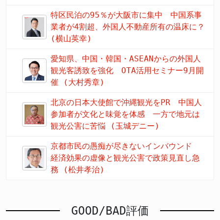
特区民泊の95％が大阪市に集中 中国系事
業者が4割超、外国人不動産所有の温床に？
(横山英幸)
愛知県、中国・韓国・ASEANからの外国人
観光客誘致を強化 OTA活用セミナー9月開
催 (大村秀章)
北京の日本大使館で沖縄観光をPR 中国人
参加者が文化と味覚を体感 一方で地元は
観光公害に苦悩 (玉城デニー)
京都市民の愚痴が尽きないインバウンド
経済効果の虚像と観光公害で政策見直し急
務 (松井孝治)
GOOD/BAD評価