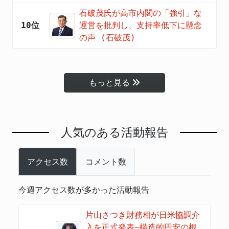
石破茂氏が高市内閣の「強引」な
10位
運営を批判し、支持率低下に懸念
の声 (石破茂)
もっと見る
人気のある活動報告
アクセス数
コメント数
今週アクセス数が多かった活動報告
片山さつき財務相が日米協調介
入を正式発表―構造的円安の根