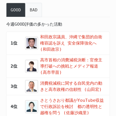
GOOD
BAD
今週GOOD評価の多かった活動
和田政宗議員、沖縄で集団的自衛
1位
権容認を訴え 安全保障強化へ
(和田政宗)
高市首相の消費減税決断：官僚主
2位
導打破への挑戦とメディア報道
(高市早苗)
消費税減税に関する自民党内の動
3位
きと高市政権の信頼性 (山田宏)
さとうさおり都議がYouTube収益
4位
で行政訴訟を検討 都の透明性と
越権を問う (佐藤沙織里)