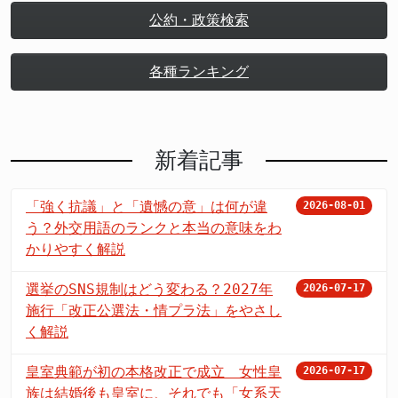
公約・政策検索
各種ランキング
新着記事
「強く抗議」と「遺憾の意」は何が違
2026-08-01
う？外交用語のランクと本当の意味をわ
かりやすく解説
選挙のSNS規制はどう変わる？2027年
2026-07-17
施行「改正公選法・情プラ法」をやさし
く解説
皇室典範が初の本格改正で成立 女性皇
2026-07-17
族は結婚後も皇室に、それでも「女系天