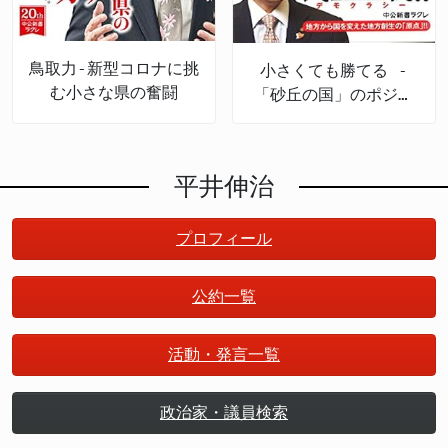
鳥取力-新型コロナに挑
小さくても勝てる -
む小さな県の奮闘
「砂丘の国」のポジテ
ィブ戦略
平井伸治
プロフィール
公約一覧
活動・発言一覧
政治家・議員検索