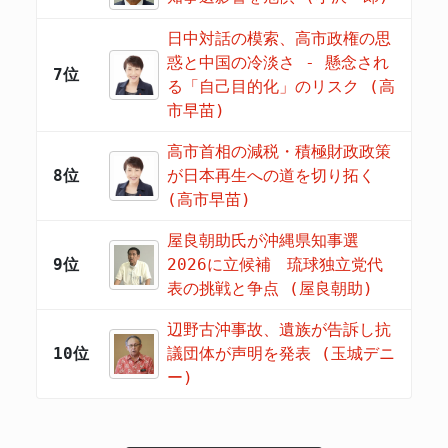
日中対話の模索、高市政権の思
惑と中国の冷淡さ - 懸念され
7位
る「自己目的化」のリスク (高
市早苗)
高市首相の減税・積極財政政策
8位
が日本再生への道を切り拓く
(高市早苗)
屋良朝助氏が沖縄県知事選
9位
2026に立候補 琉球独立党代
表の挑戦と争点 (屋良朝助)
辺野古沖事故、遺族が告訴し抗
10位
議団体が声明を発表 (玉城デニ
ー)