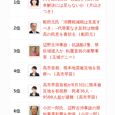
1位
本解決には至らないか (片山さ
つき)
船田元氏「消費税減税は見直す
2位
べき」―代替案なき反対は物価
高の民意を裏切る (船田元)
辺野古沖事故：抗議船2隻、禁
3位
区域侵入か 転覆直前の衝撃事
実 (玉城デニー)
高市首相、熊本地震被災地を視
4位
察へ (高市早苗)
高市早苗首相が8月3日に熊本被
5位
災地を初視察 死者36人・
9500人超が避難 (高市早苗)
小沢一郎氏、辺野古沖事故の県
6位
知事選影響を危惧 (小沢一郎)