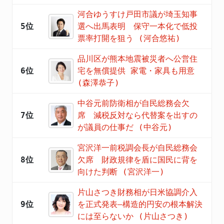
河合ゆうすけ戸田市議が埼玉知事
5位
選へ出馬表明 保守一本化で低投
票率打開を狙う (河合悠祐)
品川区が熊本地震被災者へ公営住
6位
宅を無償提供 家電・家具も用意
(森澤恭子)
中谷元前防衛相が自民総務会欠
7位
席 減税反対なら代替案を出すの
が議員の仕事だ (中谷元)
宮沢洋一前税調会長が自民総務会
8位
欠席 財政規律を盾に国民に背を
向けた判断 (宮沢洋一)
片山さつき財務相が日米協調介入
9位
を正式発表―構造的円安の根本解決
には至らないか (片山さつき)