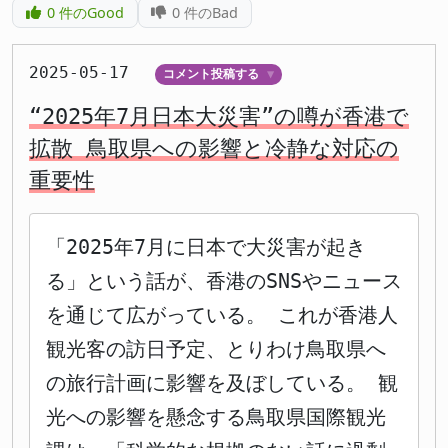
0
件のGood
0
件のBad
2025-05-17
コメント投稿する
▼
“2025年7月日本大災害”の噂が香港で
拡散 鳥取県への影響と冷静な対応の
重要性
「2025年7月に日本で大災害が起き
る」という話が、香港のSNSやニュース
を通じて広がっている。 これが香港人
観光客の訪日予定、とりわけ鳥取県へ
の旅行計画に影響を及ぼしている。 観
光への影響を懸念する鳥取県国際観光