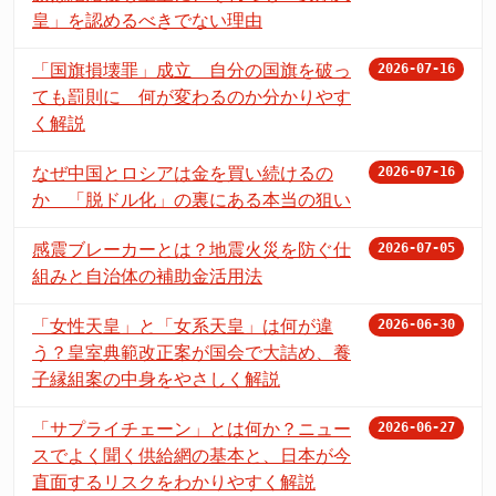
皇」を認めるべきでない理由
「国旗損壊罪」成立 自分の国旗を破っ
2026-07-16
ても罰則に 何が変わるのか分かりやす
く解説
なぜ中国とロシアは金を買い続けるの
2026-07-16
か 「脱ドル化」の裏にある本当の狙い
感震ブレーカーとは？地震火災を防ぐ仕
2026-07-05
組みと自治体の補助金活用法
「女性天皇」と「女系天皇」は何が違
2026-06-30
う？皇室典範改正案が国会で大詰め、養
子縁組案の中身をやさしく解説
「サプライチェーン」とは何か？ニュー
2026-06-27
スでよく聞く供給網の基本と、日本が今
直面するリスクをわかりやすく解説