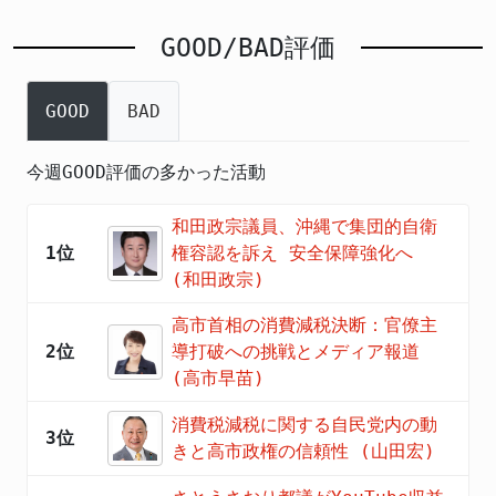
GOOD/BAD評価
GOOD
BAD
今週GOOD評価の多かった活動
和田政宗議員、沖縄で集団的自衛
1位
権容認を訴え 安全保障強化へ
(和田政宗)
高市首相の消費減税決断：官僚主
2位
導打破への挑戦とメディア報道
(高市早苗)
消費税減税に関する自民党内の動
3位
きと高市政権の信頼性 (山田宏)