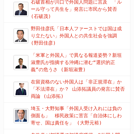
石破首相が川口で外国人問題に言及 「ル
ール守って共生を」発言に市民から賛否
(石破茂)
野田佳彦氏「日本人ファーストでは国は成
り立たない」外国人との共生社会を強調
(野田佳彦)
「米軍と外国人」で異なる報道姿勢？新垣
淑豊氏が指摘する沖縄に潜む“選択的正
義”の危うさ (新垣淑豊)
在留資格のない外国人は「非正規滞在」か
「不法滞在」か？ 山添拓議員の発言に賛否
両論 (山添拓)
埼玉・大野知事「外国人受け入れには負の
側面も」 移民政策に苦言「自治体にしわ
寄せ、国は責任を」 (大野元裕)