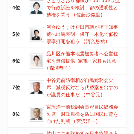
さとうさおり都議がYouTube収益
4位
で行政訴訟を検討 都の透明性と
越権を問う (佐藤沙織里)
河合ゆうすけ戸田市議が埼玉知事
5位
選へ出馬表明 保守一本化で低投
票率打開を狙う (河合悠祐)
品川区が熊本地震被災者へ公営住
6位
宅を無償提供 家電・家具も用意
(森澤恭子)
中谷元前防衛相が自民総務会欠
7位
席 減税反対なら代替案を出すの
が議員の仕事だ (中谷元)
宮沢洋一前税調会長が自民総務会
8位
欠席 財政規律を盾に国民に背を
向けた判断 (宮沢洋一)
片山さつき財務相が日米協調介入