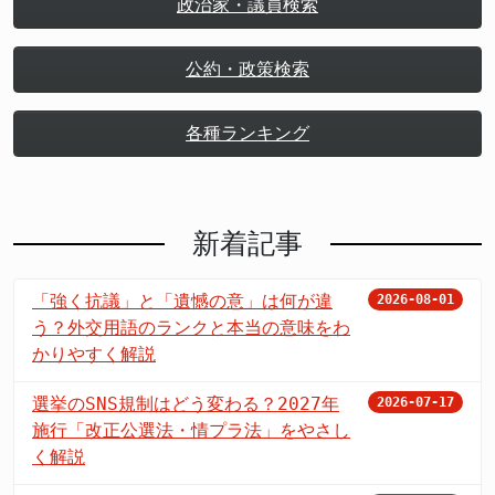
政治家・議員検索
公約・政策検索
各種ランキング
新着記事
「強く抗議」と「遺憾の意」は何が違
2026-08-01
う？外交用語のランクと本当の意味をわ
かりやすく解説
選挙のSNS規制はどう変わる？2027年
2026-07-17
施行「改正公選法・情プラ法」をやさし
く解説