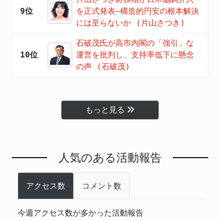
9位
を正式発表―構造的円安の根本解決
には至らないか (片山さつき)
石破茂氏が高市内閣の「強引」な
10位
運営を批判し、支持率低下に懸念
の声 (石破茂)
もっと見る
人気のある活動報告
アクセス数
コメント数
今週アクセス数が多かった活動報告