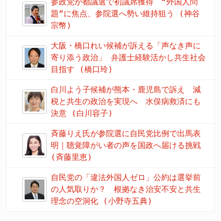
参政党が都議選で初議席獲得 “外国人問
題”に焦点、参院選へ勢い維持狙う (神谷
宗幣)
大阪・橋口れい候補が訴える「声なき声に
寄り添う政治」 弁護士経験活かし共生社会
目指す (橋口玲)
白川よう子候補が熊本・鹿児島で訴え 減
税と共生の政治を実現へ 水俣病救済にも
決意 (白川容子)
斉藤りえ氏が参院選に自民党比例で出馬表
明｜聴覚障がい者の声を国政へ届ける挑戦
(斉藤里恵)
自民党の「違法外国人ゼロ」公約は選挙前
の人気取りか？ 根拠なき治安不安と共生
理念の空洞化 (小野寺五典)