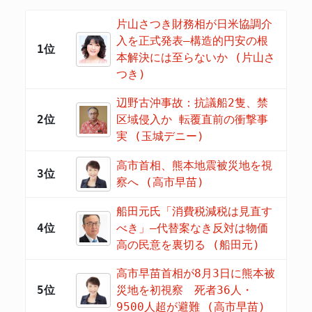
片山さつき財務相が日米協調介
入を正式発表―構造的円安の根
1位
本解決には至らないか (片山さ
つき)
辺野古沖事故：抗議船2隻、禁
2位
区域侵入か 転覆直前の衝撃事
実 (玉城デニー)
高市首相、熊本地震被災地を視
3位
察へ (高市早苗)
船田元氏「消費税減税は見直す
4位
べき」―代替案なき反対は物価
高の民意を裏切る (船田元)
高市早苗首相が8月3日に熊本被
5位
災地を初視察 死者36人・
9500人超が避難 (高市早苗)