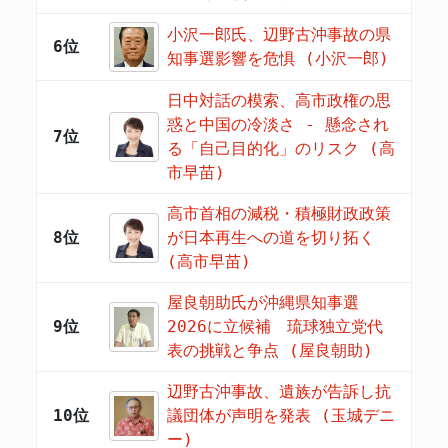
小沢一郎氏、辺野古沖事故の県
6位
知事選影響を危惧 (小沢一郎)
日中対話の模索、高市政権の思
惑と中国の冷淡さ - 懸念され
7位
る「自己目的化」のリスク (高
市早苗)
高市首相の減税・積極財政政策
8位
が日本再生への道を切り拓く
(高市早苗)
屋良朝助氏が沖縄県知事選
9位
2026に立候補 琉球独立党代
表の挑戦と争点 (屋良朝助)
辺野古沖事故、遺族が告訴し抗
10位
議団体が声明を発表 (玉城デニ
ー)