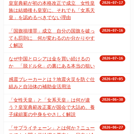
皇室典範が初の本格改正で成立 女性皇
2026-07-17
族は結婚後も皇室に、それでも「女系天
皇」を認めるべきでない理由
「国旗損壊罪」成立 自分の国旗を破っ
2026-07-16
ても罰則に 何が変わるのか分かりやす
く解説
なぜ中国とロシアは金を買い続けるの
2026-07-16
か 「脱ドル化」の裏にある本当の狙い
感震ブレーカーとは？地震火災を防ぐ仕
2026-07-05
組みと自治体の補助金活用法
「女性天皇」と「女系天皇」は何が違
2026-06-30
う？皇室典範改正案が国会で大詰め、養
子縁組案の中身をやさしく解説
「サプライチェーン」とは何か？ニュー
2026-06-27