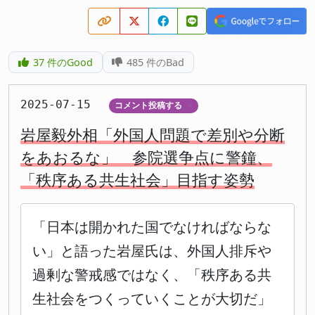
37
件のGood
485
件のBad
2025-07-15
コメント投稿する
▼
岩屋毅外相「外国人問題で差別や分断
をあおるな」 参院選争点に警鐘、
「秩序ある共生社会」目指す姿勢
「日本は開かれた国でなければならな
い」と語った岩屋氏は、外国人排斥や
過剰な警戒感ではなく、「秩序ある共
生社会をつくっていくことが大切だ」