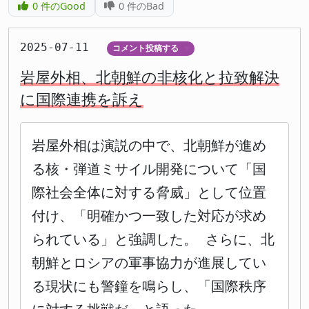
0
件のGood
0
件のBad
2025-07-11
コメント投稿する
▼
岩屋外相、北朝鮮の非核化と拉致解決
に国際連携を訴え
岩屋外相は演説の中で、北朝鮮が進め
る核・弾道ミサイル開発について「国
際社会全体に対する脅威」として位置
付け、「明確かつ一致した対応が求め
られている」と強調した。 さらに、北
朝鮮とロシアの軍事協力が進展してい
る現状にも警鐘を鳴らし、「国際秩序