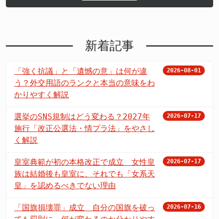
新着記事
「強く抗議」と「遺憾の意」は何が違
2026-08-01
う？外交用語のランクと本当の意味をわ
かりやすく解説
選挙のSNS規制はどう変わる？2027年
2026-07-17
施行「改正公選法・情プラ法」をやさし
く解説
皇室典範が初の本格改正で成立 女性皇
2026-07-17
族は結婚後も皇室に、それでも「女系天
皇」を認めるべきでない理由
「国旗損壊罪」成立 自分の国旗を破っ
2026-07-16