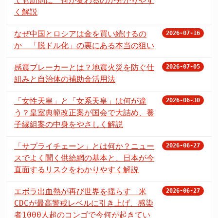
ても罰則に 何が変わるのか分かりやす
く解説
なぜ中国とロシアは金を買い続けるの
2026-07-16
か 「脱ドル化」の裏にある本当の狙い
感震ブレーカーとは？地震火災を防ぐ仕
2026-07-05
組みと自治体の補助金活用法
「女性天皇」と「女系天皇」は何が違
2026-06-30
う？皇室典範改正案が国会で大詰め、養
子縁組案の中身をやさしく解説
「サプライチェーン」とは何か？ニュー
2026-06-27
スでよく聞く供給網の基本と、日本が今
直面するリスクをわかりやすく解説
エボラ出血熱が再び世界を揺らす 米
2026-06-27
CDCが最高警戒レベルに引き上げ、感染
者1000人超のコンゴで今何が起きてい