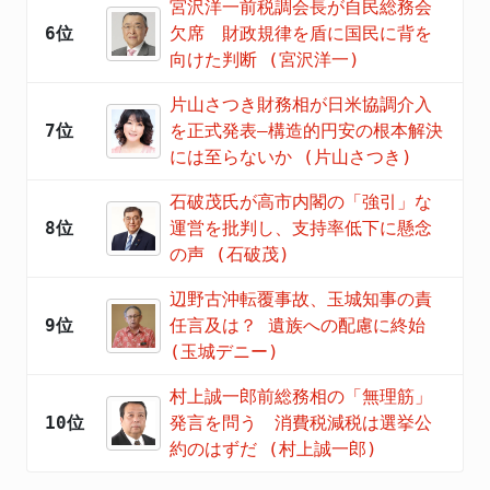
宮沢洋一前税調会長が自民総務会
6位
欠席 財政規律を盾に国民に背を
向けた判断 (宮沢洋一)
片山さつき財務相が日米協調介入
7位
を正式発表―構造的円安の根本解決
には至らないか (片山さつき)
石破茂氏が高市内閣の「強引」な
8位
運営を批判し、支持率低下に懸念
の声 (石破茂)
辺野古沖転覆事故、玉城知事の責
9位
任言及は？ 遺族への配慮に終始
(玉城デニー)
村上誠一郎前総務相の「無理筋」
10位
発言を問う 消費税減税は選挙公
約のはずだ (村上誠一郎)