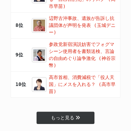
市早苗)
辺野古沖事故、遺族が告訴し抗
8位
議団体が声明を発表 (玉城デニ
ー)
参政党新宿演説妨害でフォグマ
シーン使用者を書類送検、言論
9位
の自由めぐり論争激化 (神谷宗
幣)
高市首相、消費減税で「役人天
10位
国」にメスを入れる？ (高市早
苗)
もっと見る