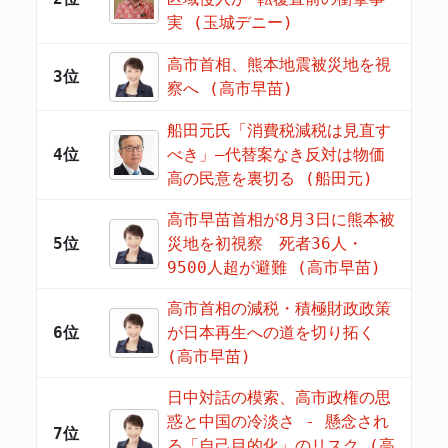
実 (玉城デニー)
高市首相、熊本地震被災地を視
3位
察へ (高市早苗)
船田元氏「消費税減税は見直す
4位
べき」―代替案なき反対は物価
高の民意を裏切る (船田元)
高市早苗首相が8月3日に熊本被
5位
災地を初視察 死者36人・
9500人超が避難 (高市早苗)
高市首相の減税・積極財政政策
6位
が日本再生への道を切り拓く
(高市早苗)
日中対話の模索、高市政権の思
惑と中国の冷淡さ - 懸念され
7位
る「自己目的化」のリスク (高