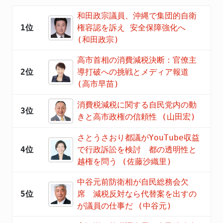
和田政宗議員、沖縄で集団的自衛
1位
権容認を訴え 安全保障強化へ
(和田政宗)
高市首相の消費減税決断：官僚主
2位
導打破への挑戦とメディア報道
(高市早苗)
消費税減税に関する自民党内の動
3位
きと高市政権の信頼性 (山田宏)
さとうさおり都議がYouTube収益
4位
で行政訴訟を検討 都の透明性と
越権を問う (佐藤沙織里)
中谷元前防衛相が自民総務会欠
5位
席 減税反対なら代替案を出すの
が議員の仕事だ (中谷元)