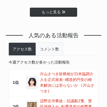
もっと見る
人気のある活動報告
アクセス数
コメント数
今週アクセス数が多かった活動報告
片山さつき財務相が日米協調介
入を正式発表―構造的円安の根
1位
本解決には至らないか (片山さ
つき)
辺野古沖事故：抗議船2隻、禁
2位
区域侵入か 転覆直前の衝撃事