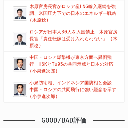
木原官房長官がロシア産LNG輸入継続を強
調、米国圧力下での日本のエネルギー戦略
(木原稔)
ロシアが日本人30人を入国禁止 木原官房
長官「責任転嫁は受け入れられない」 (木
原稔)
中国・ロシア爆撃機が東京方面へ異例飛
行 H6KとTu95の共同示威と日本の対応
(小泉進次郎)
小泉防衛相、インドネシア国防相と会談
中国・ロシアの共同飛行に強い懸念を示す
(小泉進次郎)
GOOD/BAD評価