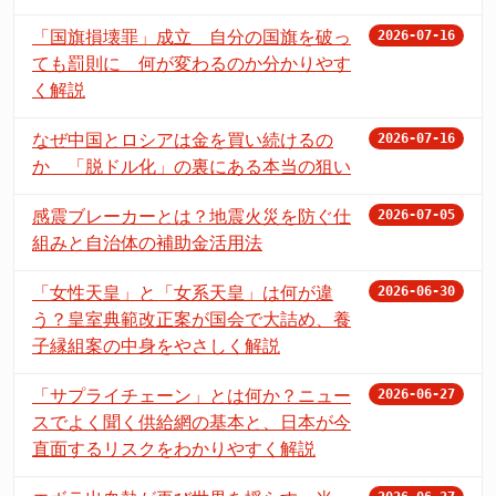
「国旗損壊罪」成立 自分の国旗を破っ
2026-07-16
ても罰則に 何が変わるのか分かりやす
く解説
なぜ中国とロシアは金を買い続けるの
2026-07-16
か 「脱ドル化」の裏にある本当の狙い
感震ブレーカーとは？地震火災を防ぐ仕
2026-07-05
組みと自治体の補助金活用法
「女性天皇」と「女系天皇」は何が違
2026-06-30
う？皇室典範改正案が国会で大詰め、養
子縁組案の中身をやさしく解説
「サプライチェーン」とは何か？ニュー
2026-06-27
スでよく聞く供給網の基本と、日本が今
直面するリスクをわかりやすく解説