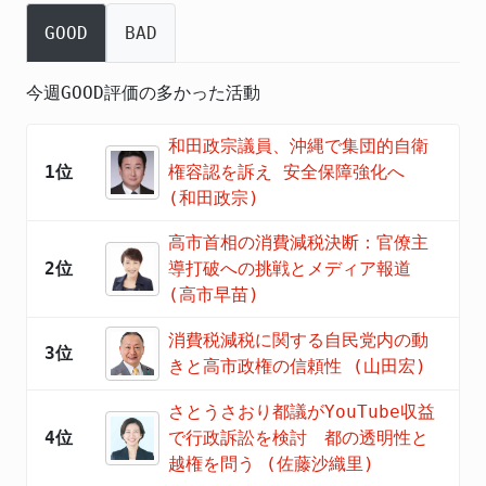
GOOD
BAD
今週GOOD評価の多かった活動
和田政宗議員、沖縄で集団的自衛
1位
権容認を訴え 安全保障強化へ
(和田政宗)
高市首相の消費減税決断：官僚主
2位
導打破への挑戦とメディア報道
(高市早苗)
消費税減税に関する自民党内の動
3位
きと高市政権の信頼性 (山田宏)
さとうさおり都議がYouTube収益
4位
で行政訴訟を検討 都の透明性と
越権を問う (佐藤沙織里)