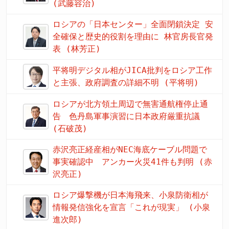
(武藤容治)
ロシアの「日本センター」全面閉鎖決定 安
全確保と歴史的役割を理由に 林官房長官発
表 (林芳正)
平将明デジタル相がJICA批判をロシア工作
と主張、政府調査の詳細不明 (平将明)
ロシアが北方領土周辺で無害通航権停止通
告 色丹島軍事演習に日本政府厳重抗議
(石破茂)
赤沢亮正経産相がNEC海底ケーブル問題で
事実確認中 アンカー火災41件も判明 (赤
沢亮正)
ロシア爆撃機が日本海飛来、小泉防衛相が
情報発信強化を宣言「これが現実」 (小泉
進次郎)