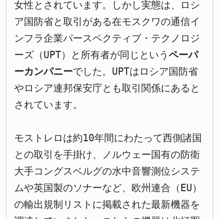
女性とされています。しかし実態は、ロシ
ア国防省と取引がある在モスクワの通信イ
ンフラ企業パースペクティブ・テクノロジ
ーズ（UPT）と所有者が同じという
ペーパ
ーカンパニー
でした。UPTはロシア国防省
やロシア連邦保安庁とも取引関係にあると
されています。
モストレロは約10年間にわたって西側諸国
との取引を手掛け、ノルウェー国有の防衛
大手コングスベルグの水中音響測位システ
ムや英国製のソナーなど、欧州連合（EU）
の輸出規制リストに掲載された最新機器を