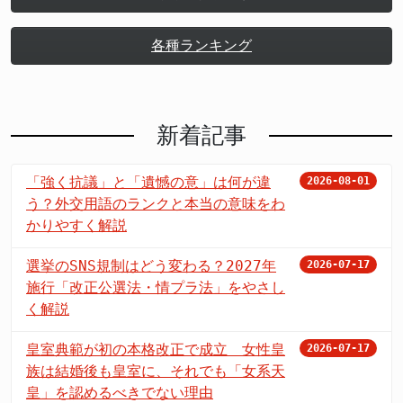
各種ランキング
新着記事
「強く抗議」と「遺憾の意」は何が違
2026-08-01
う？外交用語のランクと本当の意味をわ
かりやすく解説
選挙のSNS規制はどう変わる？2027年
2026-07-17
施行「改正公選法・情プラ法」をやさし
く解説
皇室典範が初の本格改正で成立 女性皇
2026-07-17
族は結婚後も皇室に、それでも「女系天
皇」を認めるべきでない理由