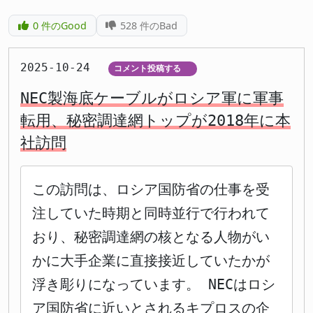
0
件のGood
528
件のBad
2025-10-24
コメント投稿する
▼
NEC製海底ケーブルがロシア軍に軍事
転用、秘密調達網トップが2018年に本
社訪問
この訪問は、ロシア国防省の仕事を受
注していた時期と同時並行で行われて
おり、秘密調達網の核となる人物がい
かに大手企業に直接接近していたかが
浮き彫りになっています。 NECはロシ
ア国防省に近いとされるキプロスの企