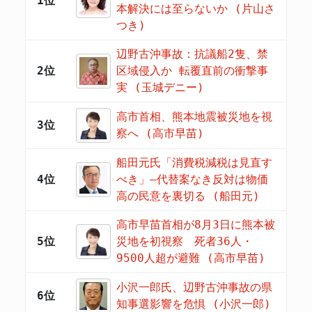
1位
本解決には至らないか (片山さ
つき)
辺野古沖事故：抗議船2隻、禁
2位
区域侵入か 転覆直前の衝撃事
実 (玉城デニー)
高市首相、熊本地震被災地を視
3位
察へ (高市早苗)
船田元氏「消費税減税は見直す
4位
べき」―代替案なき反対は物価
高の民意を裏切る (船田元)
高市早苗首相が8月3日に熊本被
5位
災地を初視察 死者36人・
9500人超が避難 (高市早苗)
小沢一郎氏、辺野古沖事故の県
6位
知事選影響を危惧 (小沢一郎)