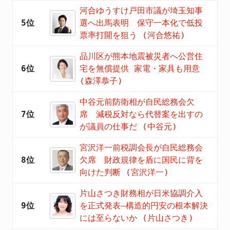
河合ゆうすけ戸田市議が埼玉知事
5位
選へ出馬表明 保守一本化で低投
票率打開を狙う (河合悠祐)
品川区が熊本地震被災者へ公営住
6位
宅を無償提供 家電・家具も用意
(森澤恭子)
中谷元前防衛相が自民総務会欠
7位
席 減税反対なら代替案を出すの
が議員の仕事だ (中谷元)
宮沢洋一前税調会長が自民総務会
8位
欠席 財政規律を盾に国民に背を
向けた判断 (宮沢洋一)
片山さつき財務相が日米協調介入
9位
を正式発表―構造的円安の根本解決
には至らないか (片山さつき)