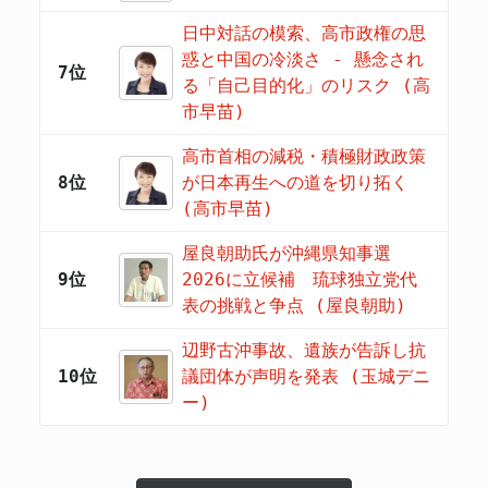
日中対話の模索、高市政権の思
惑と中国の冷淡さ - 懸念され
7位
る「自己目的化」のリスク (高
市早苗)
高市首相の減税・積極財政政策
8位
が日本再生への道を切り拓く
(高市早苗)
屋良朝助氏が沖縄県知事選
9位
2026に立候補 琉球独立党代
表の挑戦と争点 (屋良朝助)
辺野古沖事故、遺族が告訴し抗
10位
議団体が声明を発表 (玉城デニ
ー)