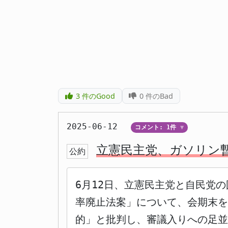
3
件のGood
0
件のBad
2025-06-12
コメント: 1件
▼
立憲民主党、ガソリン
公約
6月12日、立憲民主党と自民党
率廃止法案」について、会期末を
的」と批判し、審議入りへの足並