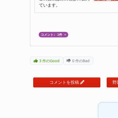
ています。
コメント: 1件
▼
3
件のGood
0
件のBad
コメントを投稿
野