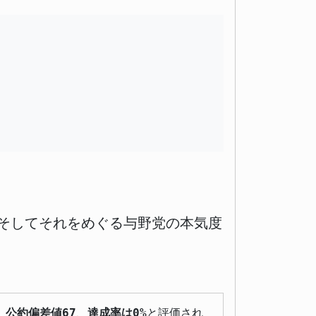
そしてそれをめぐる与野党の本気度
、
公約偏差値67
、
達成率は0%
と評価され