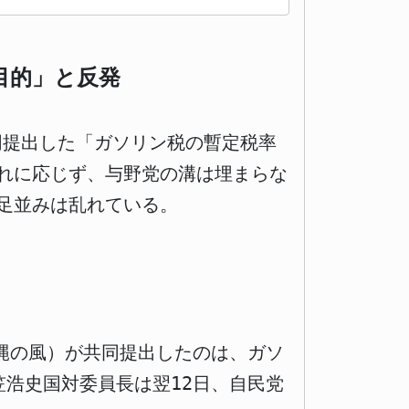
目的」と反発
同提出した「ガソリン税の暫定税率
れに応じず、与野党の溝は埋まらな
足並みは乱れている。
縄の風）が共同提出したのは、ガソ
浩史国対委員長は翌12日、自民党