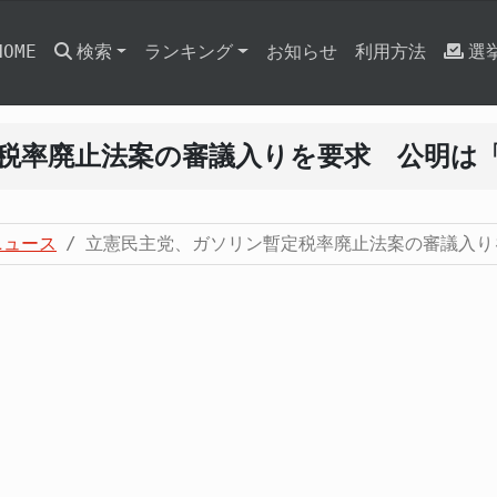
HOME
検索
ランキング
お知らせ
利用方法
選
税率廃止法案の審議入りを要求 公明は
ニュース
立憲民主党、ガソリン暫定税率廃止法案の審議入り