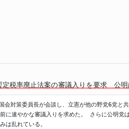
暫定税率廃止法案の審議入りを要求 公明
の国会対策委員長が会談し、立憲が他の野党6党と
前に速やかな審議入りを求めた。 さらに公明党
みは乱れている。