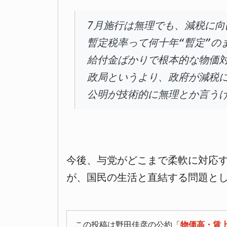
7月施行は無理でも、減税に
暫定税率って何十年“暫定”の
給付金ばかりで根本的な物価
政局というより、政府が減税
公明が技術的に無理とか言う
今後、与党がどこまで柔軟に対応
が、国民の生活と直結する問題と
この投稿は野田佳彦の公約「
物価高・賃