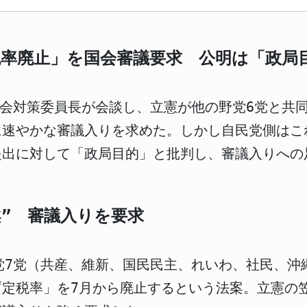
率廃止」を国会審議要求 公明は「政局
国会対策委員長が会談し、立憲が他の野党6党と共
に速やかな審議入りを求めた。しかし自民党側はこ
提出に対して「政局目的」と批判し、審議入りへの
案” 審議入りを要求
党7党（共産、維新、国民民主、れいわ、社民、沖
定税率」を7月から廃止するという法案。立憲の笠