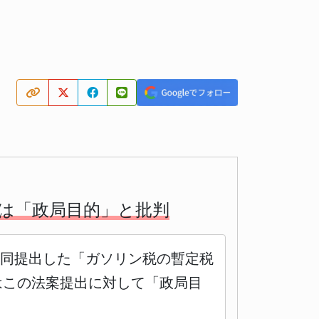
は「政局目的」と批判
共同提出した「ガソリン税の暫定税
はこの法案提出に対して「政局目