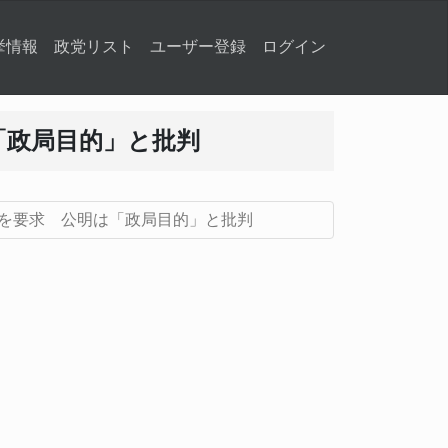
挙情報
政党リスト
ユーザー登録
ログイン
「政局目的」と批判
を要求 公明は「政局目的」と批判