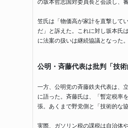
の坂本哲志国対委員長と会談し、
笠氏は「物価高が家計を直撃して
だ」と訴えた。これに対し坂本氏
に法案の扱いは継続協議となった
公明・斉藤代表は批判「技術
一方、公明党の斉藤鉄夫代表は、
に語った。斉藤氏は、「暫定税率
張。あくまで野党側と「技術的な
実際、ガソリン税の課税は自治体