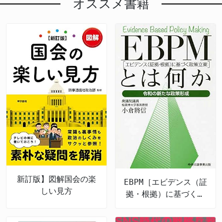
オススメ書籍
新訂版】図解国会の楽
EBPM［エビデンス（証
しい見方
拠・根拠）に基づく政
策立案］とは何か 令
和の新たな政策形成