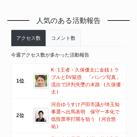
人気のある活動報告
アクセス数
コメント数
今週アクセス数が多かった活動報告
K-1王者・久保優太に金銭トラ
ブルとDV疑惑 「パンツ写真」
1位
流出で評判失墜の末路 (久保優
太)
河合ゆうすけ戸田市議が埼玉知
事選へ出馬表明 保守一本化で
2位
低投票率打開を狙う (河合悠
祐)