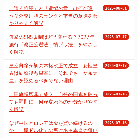
「強く抗議」と「遺憾の意」は何が違
2026-08-01
う？外交用語のランクと本当の意味をわ
かりやすく解説
選挙のSNS規制はどう変わる？2027年
2026-07-17
施行「改正公選法・情プラ法」をやさし
く解説
皇室典範が初の本格改正で成立 女性皇
2026-07-17
族は結婚後も皇室に、それでも「女系天
皇」を認めるべきでない理由
「国旗損壊罪」成立 自分の国旗を破っ
2026-07-16
ても罰則に 何が変わるのか分かりやす
く解説
なぜ中国とロシアは金を買い続けるの
2026-07-16
か 「脱ドル化」の裏にある本当の狙い