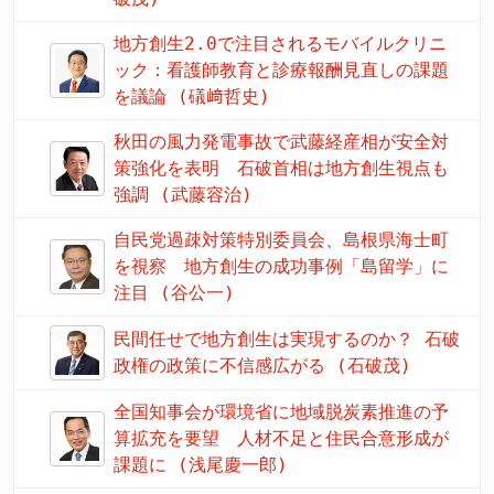
地方創生2.0で注目されるモバイルクリニ
ック：看護師教育と診療報酬見直しの課題
を議論 (礒﨑哲史)
秋田の風力発電事故で武藤経産相が安全対
策強化を表明 石破首相は地方創生視点も
強調 (武藤容治)
自民党過疎対策特別委員会、島根県海士町
を視察 地方創生の成功事例「島留学」に
注目 (谷公一)
民間任せで地方創生は実現するのか？ 石破
政権の政策に不信感広がる (石破茂)
全国知事会が環境省に地域脱炭素推進の予
算拡充を要望 人材不足と住民合意形成が
課題に (浅尾慶一郎)