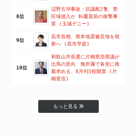
辺野古沖事故：抗議船2隻、禁
8位
区域侵入か 転覆直前の衝撃事
実 (玉城デニー)
高市首相、熊本地震被災地を視
9位
察へ (高市早苗)
和歌山市長選に片桐章浩県議が
出馬の意向 無所属で各党に推
10位
薦求める、8月9日投開票 (片
桐章浩)
もっと見る