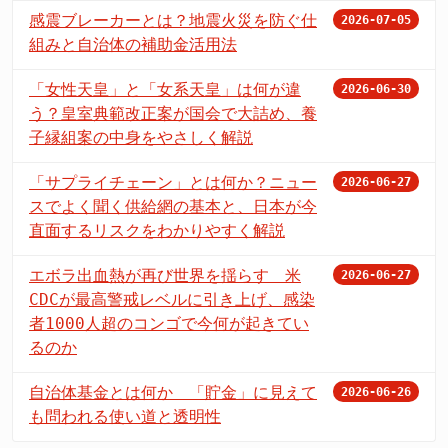
感震ブレーカーとは？地震火災を防ぐ仕
2026-07-05
組みと自治体の補助金活用法
「女性天皇」と「女系天皇」は何が違
2026-06-30
う？皇室典範改正案が国会で大詰め、養
子縁組案の中身をやさしく解説
「サプライチェーン」とは何か？ニュー
2026-06-27
スでよく聞く供給網の基本と、日本が今
直面するリスクをわかりやすく解説
エボラ出血熱が再び世界を揺らす 米
2026-06-27
CDCが最高警戒レベルに引き上げ、感染
者1000人超のコンゴで今何が起きてい
るのか
自治体基金とは何か 「貯金」に見えて
2026-06-26
も問われる使い道と透明性