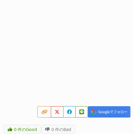
0
件のGood
0
件のBad