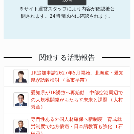
※サイト運営スタッフにより内容が確認後公
開されます。24時間以内に確認されます。
関連する活動報告
IR追加申請2027年5月開始、北海道・愛知
県が誘致検討 (高市早苗)
愛知県がIR誘致へ再始動：中部空港周辺で
の大規模開発がもたらす未来と課題 (大村
秀章)
専門性ある外国人材確保へ新制度 育成就
労制度で地方優遇・日本語教育も強化 (石
破茂)