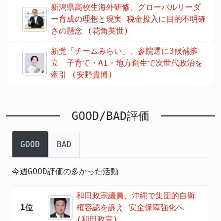
新潟県高校生海外研修、グローバルリーダ
ー育成の理想と現実 税金投入に目的不明確
さの懸念 (花角英世)
新党「チームみらい」、参院選に3候補擁
立 子育て・AI・地方創生で次世代政治を
牽引 (安野貴博)
GOOD/BAD評価
GOOD
BAD
今週GOOD評価の多かった活動
和田政宗議員、沖縄で集団的自衛
1位
権容認を訴え 安全保障強化へ
(和田政宗)