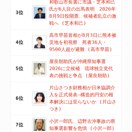
和歌山市長選に市議・芝本和己
氏が6人目の出馬表明 2026年
3位
8月9日投開票、候補者乱立の激
戦へ (芝本和己)
高市早苗首相が8月3日に熊本被
4位
災地を初視察 死者36人・
9500人超が避難 (高市早苗)
屋良朝助氏が沖縄県知事選
5位
2026に立候補 琉球独立党代
表の挑戦と争点 (屋良朝助)
片山さつき財務相が日米協調介
入を正式発表―構造的円安の根
6位
本解決には至らないか (片山さ
つき)
小沢一郎氏、辺野古沖事故の県
7位
知事選影響を危惧 (小沢一郎)