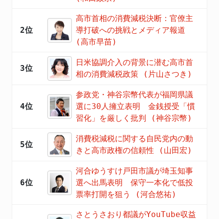
高市首相の消費減税決断：官僚主
2位
導打破への挑戦とメディア報道
(高市早苗)
日米協調介入の背景に潜む高市首
3位
相の消費減税政策 (片山さつき)
参政党・神谷宗幣代表が福岡県議
4位
選に30人擁立表明 金銭授受「慣
習化」を厳しく批判 (神谷宗幣)
消費税減税に関する自民党内の動
5位
きと高市政権の信頼性 (山田宏)
河合ゆうすけ戸田市議が埼玉知事
6位
選へ出馬表明 保守一本化で低投
票率打開を狙う (河合悠祐)
さとうさおり都議がYouTube収益