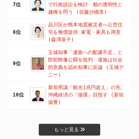
7位
で行政訴訟を検討 都の透明性と
越権を問う (佐藤沙織里)
品川区が熊本地震被災者へ公営住
8位
宅を無償提供 家電・家具も用意
(森澤恭子)
玉城知事「遺族への配慮不足」と
防犯映像公開を批判 遺族は社会
9位
的意義を認め知事に反論 (玉城デ
ニー)
新垣県議「観光1兆円超え」の先、
10位
沖縄経済の「循環」目指す (新垣
淑豊)
もっと見る