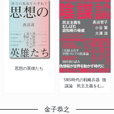
思想の英雄たち
SNS時代の戦略兵器 陰
謀論 民主主義をむし
ばむ認知戦の脅威
金子恭之