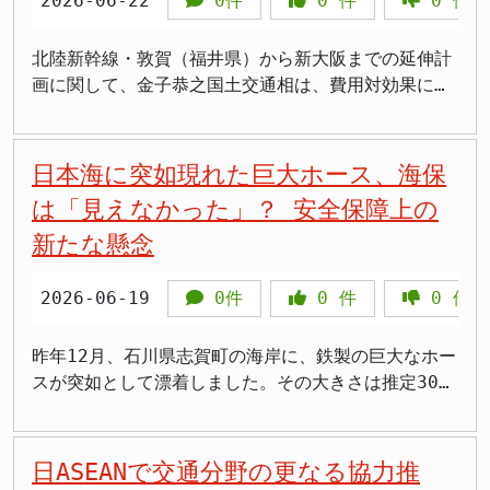
2026-06-22
0件
0
件
0
件
設置を条例で事業者に義務付けることも促す内容が盛
のです。 事業認定告示の意味合いと今後のスケジュ
入職者減少という構造的な問題に長年直面してきまし
ており、国民の目が厳しく向けられている。
るとともに、国内の喫緊の課題解決により一層注力
省は、災害救助法が適用された地域の中小企業を対象
を明確にし、厳格な対応が求められます。 政府の対
回の国会答弁で、金子国交相は、強制収用手続きの対
り込まれています。 >ゼロ日規制を早くやってほしか
ール 金子恭之国土交通相は7月15日、土地収用法に
た。ベテラン技術者の高齢化が進む一方で、次世代を
し、国民の期待に応える「国益第一」の政策を推進し
に無料の相談窓口を設置しました。また、被災した事
応と再発防止 金子恭之国土交通大臣は、今回の不正
象となるC滑走路について、過去の「強制的手段放
った。うちの近所の民泊、深夜まで宴会して最悪でし
基づき、川辺川ダム建設事業を正式に認定したと告示
担う人材の育成が追いついていないのが現状です。
北陸新幹線・敦賀（福井県）から新大阪までの延伸計
ていただきたいものです。税金の使途については、よ
業者が現地の金融機関を通じて運転資金を借り入れら
事案に対し「大変遺憾だ」と強い言葉で非難しまし
棄」の合意からは対象外であるとの認識を明確にしま
た 住民を苦しめてきた民泊トラブルの実態 騒音・
しました。これは、公共事業として国が事業を進める
さらに、インフラの老朽化対策や、近年頻発する自然
画に関して、金子恭之国土交通相は、費用対効果に関
り厳格な監視と、国民への丁寧な説明が不可欠である
れる「災害復旧貸付」の制度を案内し、被災地の事業
た。そして、「北海道新幹線の整備を進めるには、関
した。これは、B滑走路とC滑走路の扱いを区別し、過
ゴミ・犯罪拠点化まで 民泊をめぐるトラブルは、近
上で法的な根拠を明確にする手続きです。この事業認
災害からの復旧・復興需要、そして都市部での再開発
する新しい試算手法を「適当」と評価しました。この
ことを強調しておきます。
者が早期に経営を立て直せるよう支援しています。
係者の理解と協力が不可欠だ」と述べ、建設業者に対
去の合意を尊重する姿勢を示したものと受け止められ
年各地で深刻の度合いを増してきました。住民にとっ
定により、国は土地の取得や工事の実施に必要な権限
プロジェクトなど、建設業への仕事量は増加の一途を
試算では、東京から新大阪までの全区間がつながった
>「地震で設備がかなりやられた。災害復旧貸付が使
して、法令遵守と誠実な工事遂行を強く求めたので
ます。B滑走路については、あくまで話し合いによる
て民泊施設は「プラスがない」どころか、日常生活に
を得ることになります。 国は、ダム本体の着工を
たどっています。しかし、こうした旺盛な需要に応え
際の効果を一体的に評価する手法が新たに採用されま
日本海に突如現れた巨大ホース、海保
えると聞いて少し希望が出てきた。早く窓口が動いて
す。JRTTも「強度を調べており、結果次第で再工事
解決が原則であるという立場を改めて確認した形で
多大な損失をもたらしてきた実態があります。 観光
2027年度、完成を2035年度という具体的な目標を掲
られるだけの労働力が国内には不足しているのです。
した。その結果、現行計画である「小浜京都ルート」
くれれば助かります」 >「通帳も印鑑もどこにあるか
は「見えなかった」？ 安全保障上の
が必要となる」と明言し、事態の深刻さを認識してい
す。 一方で、金子国交相は、C滑走路の土地収用法手
庁の調査によると、民泊に関する近隣からの苦情のう
げています。九州地方整備局川辺川ダム砂防事務所に
この人手不足は、建設業に限った話ではありません。
が依然として最も優位とされましたが、延伸区間（敦
わからない状態。銀行が融通を利かせてくれるという
ることを示しました。 しかし、口先だけの「遺憾」
続きを進めるNAAに対し、「空港会社は住民に真摯に
新たな懸念
ち「騒音」が最も多く全体の10.7％を占め、「ゴミ
よりますと、ダム建設に必要な用地の大部分は既に取
多くの先進国が同様の課題を抱えており、労働市場の
賀～新大阪）のみに焦点を当てた試算では、投資に見
のは本当に助かります」 九州財務局と日本銀行熊本
や「協力要請」では、国民の信頼回復にはつながりま
向き合うべきだ」と強く促しました。これは、手続き
出し」に関する苦情も全体の4.7％を占めています。
得済みであり、水没予定地にある549世帯の家屋移転
構造的な問題や、産業全体の魅力低下といった、より
合う効果の目安を下回るという、やや複雑な結果も示
支店は2026年7月29日、管内の金融機関に対して、被
せん。国土交通省およびJRTTには、今回の不正の背
を進めるにあたって、地元の理解を丁寧に得ることの
特に外国人の宿泊者の場合、自治体ごとの細かなゴミ
も完了しているとのことです。着実に事業は進められ
根深い要因が背景にあると考えられます。 国交省に
されています。 新試算手法の意義と背景 金子国土交
2026-06-19
0件
0
件
0
件
災者が通帳や印鑑などを紛失した場合でも柔軟に取引
景を徹底的に究明し、関与した企業や個人に対して厳
重要性を訴えたものです。畑野君枝議員（共産党）か
出しルールを理解しにくい点が課題となっています。
ている様子がうかがえます。 強制収用保留、任意取
よる外国人技術者採用支援策 こうした状況を受け、
通相は、6月22日の記者会見で、北陸新幹線の延伸計
に応じるよう要請しました。停電や断水が続く中でも
正な処分を下すとともに、二度とこのような事態が起
らの「地元とは誰か」という問いに対して、金子国交
騒音やゴミ出しをめぐって民泊と地域住民とのトラブ
得への転換という現実 一方で、今回の事業認定告示
国土交通省は、中堅・中小建設企業の人材確保を後押
画に関する費用対効果の最新試算について「適当」と
被災者が必要な資金を引き出せるよう配慮を求めたも
昨年12月、石川県志賀町の海岸に、鉄製の巨大なホー
こらないよう、具体的な再発防止策を策定・実行する
相は4者協議会を挙げつつも、「住民全般の声に真摯
ルが相次ぐ中、2026年1月には東京都内の施設が住宅
において、国は未取得の用地に関する強制収用手続き
しするため、「外国人技術者採用のためのオンライン
の認識を明確にしました。今回採用された手法は、東
のです。気象庁は今後1週間程度、同程度の地震への
スが突如として漂着しました。その大きさは推定300
ことが強く求められます。建設業者の品質管理体制の
に向き合いながら」空港機能強化を進めるべきだと述
宿泊事業法違反の疑いで全国で初めて摘発されまし
を保留する方針を明らかにしました。これは、ダム建
就職説明会」を企画しました。この説明会は8月22日
京～新大阪間の新幹線全区間が開業した際の効果を一
注意を呼びかけており、切れ目ない支援体制の整備が
トン、長さ約150メートル、直径最大約2メートルに
抜本的な見直しや、第三者機関による厳格な検査体制
べ、単に協議会だけでなく、より広範な住民への配慮
た。インバウンド需要を背景に右肩上がりに増加する
設に反対する地元住民や、環境破壊への懸念を持つ
と29日に開催され、株式会社オリエンタルコンサルタ
体的に捉え、評価するものです。金子大臣は、この手
引き続き求められています。 まとめ ・2026年7月
も及ぶ異様な代物です。このホースは浚渫（しゅんせ
の強化などが不可欠でしょう。国民の生命と安全、そ
を求めました。 そもそも、金子国交相は2026年4月
民泊ですが、犯罪の拠点に使われるケースもあり、地
人々との対話を重視する姿勢の表れと言えるでしょ
ンツが事業の事務局を務めます。 募集対象となるの
法について「北陸新幹線の全線開業が実現するという
28日午後4時27分ごろ、熊本県の宇城市・氷川町でマ
つ）用とみられていますが、表面には中国の企業名が
日ASEANで交通分野の更なる協力推
して貴重な税金を預かる者としての責任を、政府は果
にもNAAに対し、地元の理解を丁寧に得るよう求めて
域社会との共存が大きな課題となっています。 >子ど
う。 ダム建設に対しては、豊かな自然環境への影響
は、外国人材の採用を具体的に検討しており、具体的
意義を踏まえた」と説明しました。 この手法は、敦
グニチュード7.1・最大震度7の大地震が発生。2026
記されているものの、その所有者や漂着した経緯は一