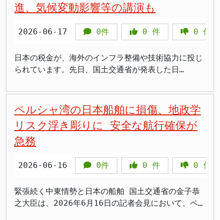
たさなければなりません。 まとめ - 北海道新幹線
いました。今回の答弁は、その方針を一貫して堅持す
進、気候変動影響等の講演も
もが通う小学校のすぐ近くに民泊ができて、夜中まで
や、過去のダム事業における失敗例などから、依然と
な求人を持っている中堅・中小建設企業です。参加す
賀から新大阪までの区間整備の効果だけでなく、全線
年7月29日午前8時半時点で死者13人（関連調査中含
切不明という、極めて不透明な状況となっています。
のトンネル工事でコンクリート強度試験の不正が発
る姿勢を示したものと言えるでしょう。空港機能の強
見知らぬ外国人がうろついてる。正直怖い 違法民泊
して地元住民の間で根強い反対の声が存在します。国
る外国人材には、日本の大学や専門学校などで建築・
がつながることによる波及効果まで考慮に入れること
む）。 ・イオンモール熊本での爆発（3人死亡）、日
石川県は、この巨大な漂着物の撤去作業にようやく着
覚。 - 過去にも同様の不正があり、業界全体の問題
化は、経済活動の活性化や国際競争力の維持に不可欠
が近隣にあると、住民は騒音・ゴミ問題に日常的にさ
は、こうした懸念に配慮し、強制的な手段に訴えるの
土木関連を学んだ卒業生や、日本での就労が可能な在
で、事業全体の価値をより正確に評価しようとする試
2026-06-17
0件
0
件
0
件
本製紙八代工場での煙突倒壊（5人死亡）が特に深
手しましたが、事態は単なる海岸への漂着物問題にと
が疑われる。 - 強度不足のコンクリート使用による
ですが、その過程で地域住民との軋轢が生じること
らされるだけでなく、見知らぬ人の出入りが頻繁にな
ではなく、粘り強く所有者との協議を重ね、任意での
留資格を持ち、実務経験のある人材が想定されていま
みと言えます。さらに、この手法は元々、道路事業な
刻。安否不明者も残る。 ・断水が県内5万戸以上に及
どまらない、深刻な問題を我々に突きつけています。
安全リスクが懸念されている。 - 政府は厳正な対応
は、決して望ましい状況ではありません。 今後の展
ることで防犯面の不安も高まります。子育て世代や高
用地取得を目指していく考えです。この方針転換は、
す。 しかし、「外国人技術者」という名称ながら、
どで用いられてきた考え方を応用したものであること
び、九州新幹線は全線運転見合わせ、高速道路も広範
漂着物の正体と不透明な背景 この巨大ホースが最初
日本の税金が、海外のインフラ整備や技術協力に投じ
と再発防止策の策定を求められている。
望：地域共生と機能強化の両立 成田空港のC滑走路を
齢者世帯が多い地域では、住環境の変化による心理的
地域社会との融和を図りながら事業を進めるための、
具体的にどのようなレベルの技術者を想定しているの
を明かし、鉄道事業への適用にあたっては「有識者で
に通行止め。 ・国交省がTEC-FORCEを派遣。散水
に発見されたのは、昨年12月のことでした。能登半島
られています。先日、国土交通省が発表した日
巡る土地収用法手続きの合意は、空港機能強化に向け
な不安がより大きくなる傾向があります。 全国の民
現実的な判断と言えるかもしれません。 ダム事業を
か、また、採用された人材が建設現場でどのように活
議論した」と強調しました。これは、新たな試算手法
車・照明車・電源車・スターリンク機器など各省庁が
の付け根に近い志賀町の海岸線に、それはまるで異世
ASEAN（東南アジア諸国連合）間の交通分野における
た大きな一歩であると同時に、地域住民との関係にお
泊届出住宅数は、民泊新法の施行から約8年で2026年
巡る議論の現在地 川辺川ダム事業は、治水対策とい
躍していくのかといった、具体的な計画や要件につい
が専門家の間でも検討され、一定の合意形成がなされ
インフラ支援を展開。自衛隊は4600人体制で救助活
界から現れたかのように横たわっていたのです。その
協力推進に関する動きは、まさにその一例と言えるで
いて慎重な対応が求められる局面を迎えたことを示し
5月15日時点に4万745件に達しました。訪日客の増加
う公益性と、環境保護や地域住民の意思といった側面
ては、現時点では詳細が不明瞭な部分も少なくありま
た上で採用されたことを示唆しています。 保守系メ
動。 ・高市早苗首相が迅速に非常災害本部を設置
巨大さから、地元住民だけでなく、行政にも大きな衝
しょう。しかし、これらの国際協力が、一体どのよう
ペルシャ湾の日本船舶に損傷、地政学
ています。NAAは、過去の円卓会議での合意を踏まえ
と施設数の増加が重なり、騒音・ゴミ出しのマナー違
との間で、常に難しいバランスを求められてきまし
せん。 「支援」に潜むバラマキとの批判 今回の国交
ディアとしては、こうした客観的なデータと専門家の
し、地方交付税の繰り上げ交付も決定。 ・経産省が
撃を与えました。県によると、このホースは鉄製で、
な目的で、どの程度の費用をかけ、具体的にどのよう
つつ、C滑走路建設についても、住民一人ひとりの声
リスク浮き彫りに 安全な航行確保が
反・無許可営業といった問題が住宅地で次々と顕在化
た。過去には、白紙撤回や再検討など、幾多の紆余曲
省による支援策に対し、保守的な立場からは、「具体
知見に基づいた判断プロセスを重視する姿勢であり、
中小企業向け相談窓口と災害復旧貸付を案内。九州財
重量は推定300トン、全長は約150メートル、直径も
な成果に結びついているのか、国民にはあまりにも情
に真摯に耳を傾け、丁寧な対話を重ねていくことが不
し、ゼロ日規制の容認を求める自治体が増え、国が動
折を経てきた経緯もあります。 今回の事業認定告示
的な成果目標（KGI/KPI）が不明確であり、国民の税
政府の政策決定における論理性と透明性を裏付けるも
急務
務局と日銀熊本支店は金融機関に通帳・印鑑なしでも
最大で2メートルに達するとされています。用途は浚
報が不足しています。 日ASEAN交通協力の舞台裏：
可欠です。 空港のさらなる発展と地域社会との調和
かざるを得なくなったのが今回の流れの本質です。 >
と、それに続く強制収用保留という決定は、国が住民
金が単なる『バラマキ』に終わるのではないか」とい
のと考えられます。インフラ整備は長期的な視点に立
柔軟に対応するよう要請。
渫船に使われるものと推測されていますが、その船体
見えにくい「成果」 報道によりますと、この会合に
をいかに両立させていくのか。それは、NAAだけでな
観光客に来てほしいとは思うけど、住宅地でのホテル
の理解と協力を得ながら、粘り強く事業を進めていこ
う批判的な見方が出ています。 税金を投入する以
った国家的な投資であり、その効果を多角的に、そし
には中国の企業名が記載されていたにも関わらず、誰
はASEAN側からブルネイ運輸情報通信省陸上交通局
2026-06-16
0件
0
件
0
件
く、国、千葉県、そして周辺自治体も共有すべき課題
代わりの民泊は完全に別の話。住んでいる人間の生活
うとする姿勢を示唆しています。しかし、未取得用地
上、この支援によって具体的に何人の技術者を確保
て将来を見据えて評価することは極めて重要です。
が、いつ、どのようにしてこのホースを日本海に流し
長、カンボジア公共事業運輸省次官、ラオス公共事業
と言えるでしょう。「話し合い路線」の原則を守りな
を犠牲にしていい理由にはならない 既存施設にも制
の所有者との協議が今後どのように進展するのか、そ
し、建設業全体の生産性をどの程度向上させるのか、
ルート選定と試算結果の乖離 今回の費用対効果の試
たのか、その一切が不明なのです。所有者はおろか、
運輸省計画財務局協力・投資管理課長、マレーシア運
がら、いかにして具体的なインフラ整備を進めていく
緊張続く中東情勢と日本の船舶 国土交通省の金子恭
限の波 自治体の対応はすでに動き出している 今回
して反対する住民の懸念にどこまで応えていけるのか
といった明確な目標設定と、それを達成するための道
算は、ルート選定を担う与党整備委員会が6月19日の
漂着に至る経緯も判明しておらず、まさに謎に包まれ
輸省次官、フィリピン運輸省計画担当次官、シンガポ
のか。金子国交相が示した「住民に真摯に向き合う」
之大臣は、2026年6月16日の記者会見において、ペル
の通知が注目される理由のひとつは、これから新たに
が、事業の行方を左右する重要な鍵となるでしょう。
筋が示されるべきです。 また、このニュースを報じ
会合で提示したものです。試算結果によると、全体的
たままです。石川県は、この厄介な漂着物の撤去作業
ール運輸省次官、タイ運輸省次官補、ベトナム建設省
という言葉の重みを、関係者全員が改めて認識し、具
シャ湾内に停泊中の日本関係船舶1隻の船体の一部に
開業する施設だけでなく、すでに営業中の既存施設に
球磨川流域の安全を守るための治水対策は、地域社会
た「ASEAN PORTAL」というサイト名からも、日本
な費用対効果では、依然として「小浜京都ルート」が