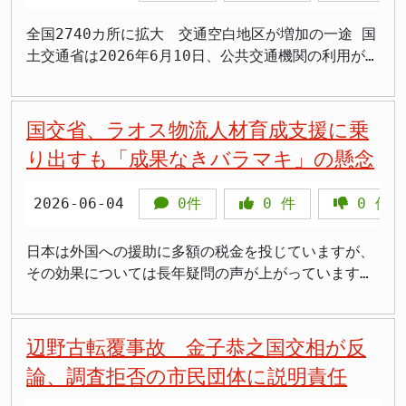
裁なども科されてきました。しかし、最近になって、
民泊事業者が負担するのではなく、何の合意もなしに
持続可能な人材確保のためには、DX推進による生産性
結果などを総合的に勘案しながら、慎重に議論を進め
算します。計16個程度の便器を設置できるスペースの
続きました。 >「飲んで乗ってる人、本当に多い。夜
逃避」か 観光庁は、この事業を通じて若者の海外へ
の巨大ホース漂着は、私たち日本の領海警備や監視体
するべきです。現状では、ただ『気候変動』という聞
両政府が戦闘終結に向けた覚書に合意したとの報道も
地域住民に転嫁されてきました。これを「観光立国」
向上も不可欠である。
ていくことでしょう。「小浜京都ルート」が全体では
場合、男性6・女性10という配分例が示されており、
中に車道をふらふら走ってきて怖い思いをした」
の関心を高め、国際感覚の向上や相互理解、将来のキ
全国2740カ所に拡大 交通空白地区が増加の一途 国
制が抱える脆弱性を浮き彫りにしました。海上保安庁
こえの良い言葉を盾に、国民の血税が海外へ流れてい
ありました。金子大臣もこの動きに触れ、「大きな一
の大義名分で正当化することは許されません。 本来
優位とされた一方で、延伸区間のみの試算で目安を下
設置数で女性用が男性用を上回る場合は女性用スペー
>「免許不要で乗れるようにしたのが間違いだと思
ャリア形成に繋がる教育的意義があると説明していま
土交通省は2026年6月10日、公共交通機関の利用が難
が「発見が困難」と述べる状況下で、不審な物体や船
く状況に、強い警鐘を鳴らしたいのです。 不明瞭な
歩として歓迎する。自由で安全な航行の実現を強く期
必要なのは、不適切な運営を是正し、地域住民の生活
回ったという事実は、費用対効果の評価基準や事業の
スを広くするよう求めています。 増設や大規模改修
う。事故が減るはずがない」 >「電動キックボードに
す。しかし、その実態は、学校のニーズや教育方針を
しい「交通空白」地区が全国で2740カ所に上ると発
舶が容易に接近し、あるいは領海内に侵入するリスク
国際支援、国民への説明責任を問う 日本の国際協力
待する」と述べ、事態の改善への期待感を示しまし
環境と宿泊需要をどう両立させるかという視点です。
採算性について、さらなる議論を呼ぶかもしれませ
ができない既存施設向けの工夫も盛り込まれました。
横から突っ込まれた。相手はヘルメットもしてなかっ
踏まえ、生徒たちが現地の自然や文化、産業などを体
表しました。各自治体が交通空白に該当すると判断し
があることを示唆しています。近年、国際情勢はます
は、しばしばその実効性や費用対効果が問われてきま
た。 しかし、こうした外交的な動きがあったとして
今回の通知はその第一歩として評価できますが、条例
ん。 しかし、国交省が強調する「全線開業」による
間仕切りを可動式にして時間帯に応じて一部の個室を
た」 一方で、2025年の交通事故全体の死亡者数は
験できる高付加価値なプログラムを企画・提供する旅
た地区を集計した結果で、2025年5月発表の約2000
国交省、ラオス物流人材育成支援に乗
ます複雑化し、特に東アジア地域における緊張は高ま
した。特に、目に見える成果や具体的な指標（KGI、
も、ペルシャ湾というデリケートな地域における緊張
整備を待つだけでなく、行政は今すぐ既存施設の実態
一体的な効果や、国土強靭化といった政策的意義も、
男性用から女性用に切り替える方法や、個室を若干狭
2547人と前年より116人減少し、現行の統計が始まっ
行業者を支援するというものです。調査費や企画開発
カ所から740カ所以上増加しました。 交通空白地区
る一方です。このような状況下において、国境付近の
KPI）が不明瞭なまま進められる支援は、『バラマ
り出すも「成果なきバラマキ」の懸念
がすぐに解消されるとは限りません。覚書合意が、必
調査と住民ヒアリングを始めるべきです。国が「住民
ルート決定における重要な判断材料となるはずです。
くすることで設置数を増やす手法も提示されていま
た1948年以降で過去最低を更新しました。 内閣府の
費、教材開発費などが対象となり、遠方の地域への旅
とは、鉄道や路線バスなどの公共交通機関が十分に整
警備体制の強化は喫緊の課題と言えるでしょう。今回
キ』と批判されても仕方がないでしょう。 『第24回
ずしも現場レベルでの衝突リスクの完全な消滅を意味
保護のためにゼロ日規制は妥当」と明示した以上、後
今後、議論が進む中で、費用対効果だけでなく、地域
す。 >女性の半数以上が行列に不満を感じているの
担当者は、自転車運転時のヘルメット着用の啓発や飲
行を想定したプログラムであれば、150万円まで補助
備されていないか、あるいは全く存在せず、住民が日
漂着したホースのように、正体不明の物体が発見され
日ASEAN高級交通実務者会合』における合意内容も、
するわけではないからです。むしろ、一部勢力による
2026-06-04
0件
0
件
0
件
は各自治体の政治的決断の問題です。住んでいる人の
経済への長期的な影響、環境への配慮、そして何より
に、これまで放置されてきたのが不思議だった ま
酒運転の取り締まり強化など、死亡事故の実態に即し
されるという手厚さです。 この方針は、「若者の目
常の買い物や通院などに困難を抱えている地域です。
ずに漂流し続けることは、海上交通への障害となるだ
まさにその典型と言えます。大臣会合への『提案』や
挑発行為や、意思疎通の齟齬から予期せぬ事態が発生
生活を守ることは、あらゆる政策の基本であるはずで
も、事業に関わる国民の理解と合意形成が不可欠とな
た、利用者側への取り組みとして、個室における化粧
た対策が効果を上げていると分析しています。 免許
を国内ではなく、海外に向けさせる」というメッセー
一般に、鉄道駅からおおむね1km以上、バス停から
けでなく、万が一、それが軍事的な目的を持つもので
『報告』といった言葉の羅列だけでは、国民は自分た
する可能性も考慮に入れる必要があります。日本とし
す。 まとめ - 観光庁・国土交通省・厚生労働省は
るでしょう。透明性のある情報公開と、丁寧な説明を
やスマートフォン使用などの行動を控えるよう促すこ
不要が生んだ「違反の温床」 飲酒以外も深刻 電動
ジとも受け取られかねません。本来、税金は国内の教
300m以上離れた地域が目安の一つとされています。
日本は外国への援助に多額の税金を投じていますが、
あった場合、深刻な安全保障上の脅威となりかねませ
ちの税金がどのように使われ、どのような価値を生み
ては、外交的な努力を継続しつつも、万が一に備えた
2026年7月15日付で、住宅地などにおける民泊の「ゼ
通じて、国民の信頼を得ながら、この国家的なプロジ
とも重要と明記されており、利用者と施設側の双方へ
キックボードの問題は飲酒運転だけにとどまりませ
育環境の整備、若者の雇用創ち、産業の活性化など、
地方の過疎地だけでなく、都市郊外の住宅地や急傾斜
その効果については長年疑問の声が上がっています。
ん。政府および関係機関は、今回の事案を教訓とし、
出しているのかを理解できません。 政府は、国際社
安全保障体制の強化を怠るべきではありません。 安
ロ日規制」（年間営業日数をゼロとする条例規制）が
ェクトを前に進めていくことが、政府には強く期待さ
の働きかけを組み合わせる方針が示されました。 洋
ん。 2023年7月の道路交通法改正施行後の半年間だ
国民生活に直接的な恩恵をもたらす分野に優先的に投
地を抱えるニュータウンでも深刻な社会問題となって
特に、具体的な目標設定や成果測定が不明瞭なまま実
日本海の監視体制を抜本的に見直し、強化していく必
会における日本の役割を果たすことも重要だと主張す
全確保に向けた政府の対応と課題 今回の事件を受
認められると全国自治体に通知した - 民泊をめぐる
れています。 まとめ - 北陸新幹線の敦賀から新大
式化が行列増加に拍車 バリアフリー対応が行列問題
けで7,130件もの交通違反が確認されており、時速6
じるべきではないでしょうか。海外での体験が教育的
おり、今回の増加は実態の把握が進んだ側面もあると
施される支援は、国民の貴重な税金の無駄遣い、いわ
要があります。国民の安全を守るためには、あらゆる
るでしょう。しかし、その前に、まずは国内のインフ
け、日本政府は関係省庁間で連携を密にし、情報収集
騒音・ゴミ・犯罪拠点化など住民被害が深刻化したこ
阪までの延伸計画が進行中。 - 新しい試算手法が採
のジレンマに 女性用トイレの行列が長くなっている
キロ以上での歩道走行や逆走・右側通行などの通行区
意義を持つことは理解できなくもありませんが、それ
されますが、移動弱者の急増という現実を無視するこ
ゆる「バラマキ」との批判に晒されがちです。今回、
辺野古転覆事故 金子恭之国交相が反
可能性を想定した、より高度で多角的な監視・警戒体
ラ整備、少子高齢化対策、財政健全化といった、国民
と分析を急いでいます。現地の大使館や関連機関とも
とが今回の方針転換の直接の理由であり、これまでの
用され、全線開業の効果を評価。 - 「小浜京都ルー
背景には、洋式化の影響も見逃せません。近年、バリ
分違反が全体の約半数を占めています。 信号無視や
を促進するために莫大な税金が使われることには、強
とはできません。 地方だけじゃない 都市郊外のニ
国土交通省がラオスで実施した物流人材育成支援も、
制の構築が不可欠です。 まとめ 石川県能登半島に、
が直面する課題への取り組みにこそ、資源を最大限に
論、調査拒否の市民団体に説明責任
協力し、被害状況の正確な把握に努めるとともに、邦
「振興優先」姿勢を大きく転換した - 全国の民泊届
ト」が優位だが、延伸区間の試算では目安を下回る結
アフリー化・快適性向上の観点から和式を洋式に転換
一時不停止での検挙も相次いでおり、歩道を猛スピー
い違和感を覚えます。 成果不明瞭な「バラマキ」体
ュータウンも深刻な移動難民問題 交通空白の問題は
その実効性について慎重な検証が求められます。 ラ
推定300トン、長さ150メートルの巨大な鉄製ホース
活用すべきではないでしょうか。海外への支援は、そ
人保護の観点からも注意を払っています。また、海上
出住宅数は2026年5月時点で4万745件に達してお
果。 - 国土強靭化や地域経済活性化への期待が高ま
する動きが加速しましたが、洋式便器は和式より1室
ドで走る電動キックボードに危険な目に遭ったという
質 今回の事業が、具体的にどのような成果（KGIや
「地方だけの話」ではありません。高度経済成長期に
オス物流支援の概要と疑問点 国土交通省は、ラオス