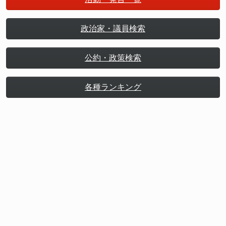
いう主張は到底通りません。 >非営利の集合体だから
調査には答えなくていいなんて、それは論理のすり替
えじゃないのか 国の行政権限による正当な調査を
政治家・議員検索
「政治的意図」と決めつけ、事実確認そのものを妨害
しようとする態度は、命を落とした女子高校生と遺族
公約・政策検索
への深い敬意を欠くものです。再発防止に向け、国交
省は無登録での運送行為が疑われる事例を通報できる
各種ランキング
窓口を地方運輸局などに設置することも決定しまし
た。 事故の真相を明らかにし、再び若い命が失われ
ないようにするためにこそ、行政の徹底した調査と、
運航団体の誠実な協力が求められています。 まとめ
- 2026年3月16日、辺野古沖で同志社国際高校の生
徒を乗せた船2隻が転覆し、女子生徒・武石知華さん
（17歳）と金井創船長（71歳）が死亡した - 運航団
体ヘリ基地反対協議会と「平和丸」船長は、国交省の
聴き取りを拒否し続けており、真相解明を妨げている
- 国交省は2026年5月22日、金井船長を海上運送法
違反容疑で刑事告発。無登録での人の運送は法律違反
にあたる - 金子恭之国土交通大臣は「運航実態の確