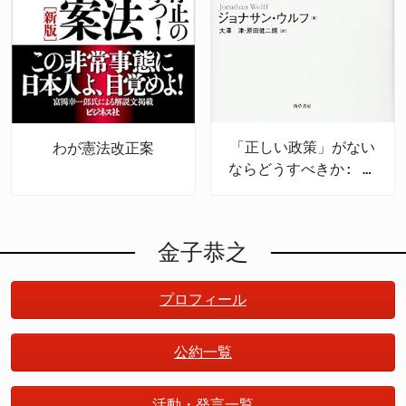
2025年の特定小型原付（電動キックボード等）事故
1km以上・バス停から300m以上など公共交通が不十分
スとの友好関係や経済交流の発展に資するものである
しおりに市民団体の座り込みへの参加を呼びかける文
件数：386件（前年比＋48件） ・飲酒事故：43件
な地域 - 地方の過疎地だけでなく都市郊外のニュー
ならば、その根拠を明確に示すべきです。 国民が納
書を掲載していた、という3点が問題とされました。
（全体の約11%）――自転車（0.6%）と比べ著しく高
タウン（坂道・急傾斜）でも深刻化 - 「地理的空
得できる形で税金が使われているのか、今後も厳しく
また、当日引率教員が同行せず、事前の現地下見も怠
い割合 ・事故の相手：四輪車168件（約4割）、単独
白」「時間的空白」「タクシーの空白」など複合的な
注視していく必要があります。成果の伴わない「親切
るなど、安全管理についても「著しく不適切」との判
87件、自転車57件、歩行者56件 ・法改正後の半年で
問題が存在 - 人口減少・マイカー社会化によるバ
ごっこ」は、日本の国益を損ねるだけでなく、将来的
断が下りました。 >平和学習は大切だけど、特定の政
7,130件の交通違反、通行区分違反（歩道走行・逆走
ス・鉄道の廃止減便、2024年問題による運転手不足
な国際関係においても禍根を残すことになりかねませ
治団体の活動に子どもを参加させるのとは全然違う話
「正しい政策」がない
わが憲法改正案
等）が約半数 ・飲酒運転による免許停止：77件
が背景 - 高齢化による免許返納増加で「移動難民・
ん。 まとめ 国土交通省は、ラオス国立大学にて物流
だよ 松本大臣は「平和学習そのものに問題があると
ならどうすべきか: 政
（2025年1～9月）――前年1年間の4件から約20倍増
買い物難民」が急増 - 国交省は2024年7月に解消本
人材育成のための集中講義を実施しました。 講義に
は考えておらず、むしろ進めていただきたい」と述
策のための哲学
・流通46車種のうち20車種が保安基準不適合という
部設置、2025〜2027年度を集中対策期間に設定 -
は佐川グローバルロジスティクスが講師派遣で協力
べ、現場を訪れること自体は問題ないとしながらも、
実態 ・シェアリング稼働台数が2年余りで3倍超
日本版・公共ライドシェア未着手自治体が622から約
し、日ASEAN交通連携の一環として行われました。
「学習指導要領に基づき多様な意見や考え方を提示す
（5,600台→23,220台）に急増 ・高市早苗首相が主
24に減少。デマンド型・AI活用が進む
しかし、この支援に関する具体的な成果目標（KPI）
ることが重要だ」と、一方的な視点に偏った授業設計
金子恭之
導する第12次交通安全基本計画（2026年3月決定）で
の提示がなく、税金の有効活用への懸念が指摘されて
の問題を明確に指摘しました。 調査拒否は身勝手
電動キックボード規制を初明記 ・2025年の交通事故
います。 過去の無償資金協力など、効果が不明瞭な
問われる市民団体の説明責任 ヘリ基地反対協議会の
プロフィール
死亡者数は2547人で1948年以降の過去最低を更新
まま多額の税金が投じられている援助との類似性も否
代理人弁護士は声明の中で、同協議会を「法的な人格
定できません。 国交省には、支援の具体的な成果目
を持たない非営利の市民の集合体」と説明し、組織と
標と評価方法について、国民への透明性と明確な説明
しての責任を問われることへの抵抗感を示しました。
公約一覧
責任が強く求められます。
しかし、実際に船を保有・運営し、生徒を乗せて航行
させた当事者として、「非営利だから責任が軽い」と
活動・発言一覧