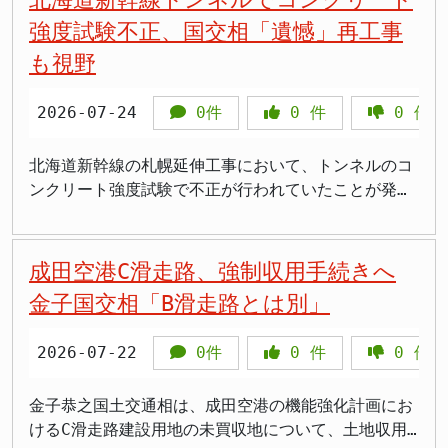
子大臣は、被災したインフラの復旧がいかに地域社会
しています。私が入ることによって、今まさに人命救
ば、物流業界は人手不足や高齢化、インフラの老朽化
連調査中を含む死者が午前8時半時点で13人に上った
題 国土交通省が今年4月から全国の自治体を対象に実
強度試験不正、国交相「遺憾」再工事
の再生に不可欠であるかを理解し、JR九州への支援
助を最優先に努力している現場に迷惑をかけるわけに
など、多くの深刻な課題を抱えています。国民生活に
ことを明らかにしました。 特に被害が深刻なのは、
施した調査によれば、不適切な土地利用の事例は全国
も視野
や、今後のインフラ整備に対する方針について、古宮
はいかない」と、現場の混乱を避けるための配慮があ
直結するこれらの問題への対応が遅々として進まない
嘉島町の大型商業施設「イオンモール熊本」での爆発
438の自治体で合計1527件に上ることが明らかになり
社長と意見交換を行ったものと考えられます。九州新
ったことを説明しました。 さらに、X（旧ツイッタ
中で、なぜわざわざ遠い異国の地で、しかも公的資金
事故と、八代市の日本製紙八代工場での煙突倒壊で
ました。その用途としては、「廃棄物の保管所」が
幹線の一部区間運休は、ビジネス客や観光客の移動手
ー）では「我慢して我慢して、現地に入っている職員
を投じてまで人材育成に乗り出す必要があるのか、そ
す。イオンモールでは建物崩壊で3人の死亡が確認さ
2026-07-24
0件
0
件
0
件
320件と最も多く、次いで「土砂置き場」が277件と
段を制限し、関連産業にも影響を及ぼします。特に、
の判断を待っている状況」と、自身の心境を率直に綴
の優先順位付けには甚だ疑問が残ります。経済成長が
れており、夜通しの捜索が続いています。日本製紙八
なっています。これらの事例の多くが住宅地の近隣で
物流面での制約は、地域経済の回復を遅らせる要因と
っていました。これは、被災地で活動する職員への配
著しいベトナムを支援すること自体は否定しません
代工場では煙突が倒壊し5人が死亡、安否不明者も残
発生しており、前述したような騒音やごみ問題など
北海道新幹線の札幌延伸工事において、トンネルのコ
なりかねません。早期の全線復旧は、九州全体の活性
慮から、自身の行動を抑制していたことを示唆するも
が、その支援が「国益」にどう繋がるのか、国民が納
っています。 >夜にテレビで映像を見て衝撃だった。
が、各地で住民を悩ませているのです。 提言では、
ンクリート強度試験で不正が行われていたことが発覚
化に繋がる極めて重要な課題です。 今後の展望と防
のです。しかし、被災者にとっては、地元を代表する
得できる明確な説明が不可欠です。 「集中講義」の
2016年の熊本地震のことを思い出し、被災された皆
都道府県が不適切な土地利用に対して指導を行う際の
しました。国土交通省の金子恭之大臣は「大変遺憾
災への備え 熊本地震からの九州新幹線復旧は、着実
国会議員の姿を早期に求める声も少なくありませんで
実態と疑問 今回、国土交通省がベトナムのホーチミ
さんの一日も早い救助を祈っています 熊本県災害対
根拠となる「土地利用基本計画」についても、現在の
だ」と厳しく批判し、発注元の鉄道建設・運輸施設整
に前進しているものの、まだ道半ばです。特に熊本～
した。 3日には、高市首相に同行する形でようやく現
ン市交通大学で実施した物流集中講義は、7月13日か
策本部の2026年7月29日午後2時時点の発表では12人
記載内容では不十分であると指摘しています。都道府
備支援機構（JRTT）は、強度不足が確認された場合
成田空港C滑走路、強制収用手続きへ
新水俣間の復旧には、引き続き注視が必要です。今回
地入りを果たしました。地元・氷川町の避難所を訪
ら21日にかけて行われ、現地の学生など約220名が参
の死亡と6人の心肺停止が確認されています。断水は
県ごとに、どのような土地利用が不適切利用に該当す
には再工事も必要になるとの見通しを示しました。国
金子国交相「B滑走路とは別」
の災害は、日本が地震大国であることを再認識させ、
れ、被災者の声に耳を傾けるとともに、熊本県庁では
加しました。講義には、佐川グローバルロジスティク
宇城市・宇土市・八代市・氷川町の合計で5万戸以上
るのか、より具体的に例示する必要があるというので
民の安全と巨額の税金が投入されるインフラ整備にお
インフラの強靭化、そして災害発生時の迅速な復旧体
木村敬知事らと今後の復旧支援の在り方について協議
ス株式会社およびSG佐川ベトナムも講師を派遣し、協
に及んでおり、九州新幹線は始発から全線で運転を見
す。これにより、行政指導の実効性を高め、問題の未
ける信頼を揺るがす事態と言えるでしょう。 新幹線
制の構築がいかに重要であるかを教えてくれました。
する予定です。被災者の声が、今後の政策にどう反映
力しています。 講義内容は多岐にわたり、国土交通
合わせているほか、高速道路や一般道でも広範な通行
2026-07-22
0件
0
件
0
件
然防止や早期解決につなげることが期待されます。
延伸の意義 北海道新幹線は、青函トンネルを介して
JR九州による復旧作業はもちろんのこと、国として
されるかが注目されます。 政府・他議員の動きと被
省からは「日本の物流政策及びコールドチェーン物流
止めが続いています。 国交省がTEC-FORCE派遣 断
しかし、自治体によっては、職員の専門知識不足や人
本州と北海道を結ぶ高速鉄道網の重要な一部です。現
も、こうした大規模災害に耐えうるインフラ整備への
災地からの声 政府内では、熊本1区選出の木原稔官房
サービスに関する取組について」が、佐川側からは
水・停電に散水車・電源車、通信障害にスターリンク
員不足などから、現行法規の範囲内でも十分な対応が
在、新函館北斗駅から札幌駅までの区間（約260キロ
金子恭之国土交通相は、成田空港の機能強化計画にお
投資や、最新技術の導入、そして万が一の際の対応計
長官が、政府の危機管理の司令塔として、熊本県との
「物流概論（SCM、調達物流、生産物流、販売物流
国土交通省は2026年7月29日、現地調査やインフラ復
難しいという声も聞かれます。今回の提言は、こうし
メートル）の延伸工事が進められています。この延伸
けるC滑走路建設用地の未買収地について、土地収用
画の策定などを、より一層強化していく必要があるで
緊密な連携と情報発信の役割を担っています。 その
等）」や「物流オペレーションの実技（5Sを意識した
旧を担う専門組織「TEC-FORCE（テックフォース、