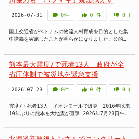
ましたが、被害の規模と複雑さから、その道のりは容
体的な言及がないまま沈黙を続けています。国民の不
提言の内容 今回、有識者会議から示された提言は、
易ではありませんでした。 復旧作業の現状と課題
安が高まる中、被災地における政治の対応とは何でし
行政による土地利用の実態把握を強化し、問題発生時
2026-07-31
0件
0
件
0
件
JR九州は、利用者の利便性回復と地域経済活性化のた
ょうか。 被災地の現状と議員の責務 8月、熊本県を
の介入を容易にすることを主眼としています。その具
め、懸命な復旧作業を進めてきました。その結果、新
襲った未曽有の地震は、宇城市や氷川町などで最大震
体的な内容として、まず、土地を取得する際に届け出
水俣（熊本県水俣市）駅から鹿児島中央駅までの区間
度7を観測し、多くの家屋が倒壊するなど、甚大な被
国土交通省がベトナムの物流人材育成を目的とした集
が義務付けられる最低面積の基準を引き下げる案が盛
については、8月7日から運行本数を減らしつつも、段
害をもたらしました。各地で断水や土砂崩れも発生
中講義を実施したことが明らかになりました。公的機
り込まれました。これにより、これまで規制の網にか
階的に運行を再開する見通しとなりました。これは、
し、住民生活に大きな影響が出ています。 被災地の
関が外国の大学で専門的な講義を行うという異例の取
かりにくかった比較的小規模な土地取引についても、
多くの利用者にとって朗報と言えるでしょう。しか
復旧・復興には、政府、自治体、そして地元選出の国
り組みですが、その裏側には、国民の税金が効果測定
行政が実態を把握できるようになることが期待されま
し、残念ながら被害が特に深刻であった熊本駅から新
会議員の迅速かつ的確な対応が不可欠です。特に、震
も曖昧なまま海外に投じられているのではないかとい
熊本最大震度7で死者13人 政府が全
す。 また、土地の利用目的について、一度届け出が
水俣駅までの区間については、8月中の運行再開は困
源地に近い地域を選挙区に持つ議員には、被災者への
う、強い懸念が付きまといます。本来、税金は国内の
なされた後でも、後から変更された場合には再度届け
省庁体制で被災地を緊急支援
難との見通しが示されました。この区間の復旧には、
寄り添いと、政府への働きかけという二重の責務が課
喫緊の課題解決にこそ優先的に使われるべきではない
出を求める仕組みの導入も提案されました。これによ
より長期的な視点と、さらなる技術的・物理的な困難
せられます。国民は、災害時こそ政治の頼もしさを期
でしょうか。 ベトナム物流人材育成支援の背景 国土
り、当初は適法な目的で取得された土地が、後になっ
2026-07-29
0件
0
件
0
件
が伴うことが予想されます。鉄道インフラの復旧に
待するものです。 金子国交相、現場配慮からの現地
交通省は、2014年から続く「日ASEAN交通連携」と
て不適切な用途に転用されることを防ぐ狙いがあるよ
は、単に線路を修復するだけでなく、橋梁やトンネル
入り 衆院熊本4区選出の金子恭之国土交通相は、今回
いう枠組みを通じて、ベトナムをはじめとするASEAN
うです。 さらに、土地の所有者や利用者が国外に居
などの構造物の安全性確認、信号設備や電力設備の点
の地震で震度7を観測した宇城市や氷川町を地元に抱
諸国への物流分野における人材育成支援を行っていま
震度7・死者13人、イオンモールで爆発 2016年以来
住している場合でも、行政による指導や監督を円滑に
検など、多岐にわたる作業が必要となるためです。
えています。地震発生後、金子大臣は当初、現地入り
す。今回のベトナムでの集中講義も、この一環として
10年ぶりに熊本を大地震が直撃 2026年7月28日午後
行えるようにするため、国内での連絡先や保証人の登
政府の支援と地域経済への影響 今回の国土交通大臣
を見送る判断をしました。7月31日の記者会見では、
実施されました。表向きには、国際協力や友好親善、
4時27分ごろ、熊本県の宇城市と氷川町で最大震度7
録を義務付けることも盛り込まれました。これによ
への報告は、災害からの復旧における政府と鉄道事業
「テレビなどで映像を見て、私が知っているところば
そして現地の経済発展を支援するという大義名分が掲
を観測するマグニチュード7.1の大地震が発生しまし
り、行政が問題解決に向けて迅速かつ効果的に動ける
者との連携の重要性を改めて浮き彫りにしました。金
かりで、被災地の皆さまの不安はいかばかりかと痛感
げられています。 しかし、日本国内に目を向けれ
た。高市早苗首相は2026年7月29日の記者会見で、関
北海道新幹線トンネルでコンクリート
体制を整えることを目指しています。 調査結果と課