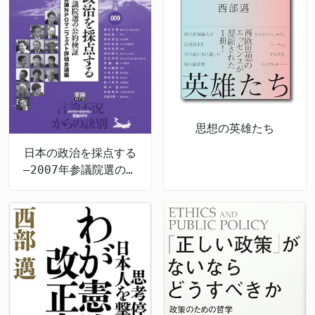
17.7%） ・ガイドラインの原則：利用者ほぼ男女同
る一歩であり、交通規則の周知・安全教育の推進と、
る。 補助金が企画開発費などに充てられるため、成
（予約制乗り合いタクシー・バス）」、地域の一般ド
責任の欠如 人材育成という名目であっても、その効
との指摘は全く当たりません」。 >法律に基づいた正
数の施設では女性用便器数を男性用以上にする ・具
悪質な運転への指導・取り締まりの強化を打ち出して
果の不明瞭さから「バラマキ」との批判が出ている。
ライバーが自家用車で住民を有償で送迎する「ライド
果を具体的に測定・評価する仕組みがなければ、国民
当な調査を政治的意図と言い張るのは、調査から逃げ
体例：16個設置できるスペースで男性6・女性10の配
います。 また、保安基準に適合しない違法車両を販
類似の海外・外国人支援策との関連で、政権の「バラ
シェア（自家用有償旅客運送）」、AIを活用したオン
は税金が有効に使われていると納得することはできま
たいだけとしか見えない 運航実態を確認すること
分 ・増設できない施設向け：可動式間仕切り、個室
売する事業者の摘発推進も明記されており、市場の健
マキ体質」への懸念も指摘される。 国内の教育・雇
デマンド交通の普及が進められています。日本版・公
せん。単に講義を実施したという事実だけをもって、
は、乗客の安全を守るうえで行政機関として当然の責
の若干狭小化など ・利用者への促し：個室での化
全化に向けた姿勢が示されました。 しかし、周知や
用環境整備など、内向きの投資を軽視する姿勢への疑
共ライドシェアに未着手だった自治体は2024年には
「支援を行った」と発表するのは、あまりにも無責任
務です。誰が乗っていたかを確認するのは、事業登録
粧・スマートフォン使用を控えるよう求める内容も
取り締まりの強化にとどまり、免許制度の見直しや年
問も呈されている。
622あったものが、約24まで急減しました。 こうし
ではないでしょうか。 支援の効果を具体的に測定・
が必要なケースだったかどうかを判断するためであ
・洋式化による占有面積増加・使用時間長期化も行列
齢要件の厳格化といった抜本的な制度改革への踏み込
た取り組みは前進しているものの、2740カ所という
評価する仕組み（KPI）を導入し、その結果を国民に
り、協議会が主張する「政治的意図」とはまったく次
悪化の一因 ・強制力なし：新築・改修時の参考指針
みが不十分だとする声もあります。 >ルールの周知だ
数字はまだ増加しており、運転手の担い手確保、規制
transparent に開示することが不可欠だと言えま
元が異なります。 松本洋平文科相が教育基本法違反
思想の英雄たち
として官民に広く呼びかける
けじゃ意味がない。そもそも免許なしで乗れるという
緩和の加速、地域コミュニティの巻き込みなど、社会
す。そうでなければ、今回のラオス支援も、過去の多
を改めて強調 安全管理も「著しく不適切」 文部科
日本の政治を採点する
制度を見直すべきだ シェアリング事業者には利用前
全体で「移動できない日本」の問題に向き合う姿勢が
くの「バラマキ支援」と同様の轍を踏むことになりか
学省は2026年5月22日、同校の教育内容が教育基本法
―2007年参議院選の公
に交通ルールの確認テストを受けさせる取り組みもあ
問われています。財源の使い方にも透明性が求められ
ねません。国民は、自らの税金がどのように使われ、
第14条（政治的中立性）に違反すると初めて認定しま
約検証
りますが、法令順守意識の低い利用者を完全に排除す
ます。 >交通空白の問題を税金だけで解決しようとす
どのような成果を生み出しているのかを知る権利があ
した。松本洋平文部科学大臣は閣議後会見で「政治的
るには至っていません。 電動キックボードはラスト
るのではなく、民間活力を活かす発想がもっと必要だ
ります。 今後の展望と求められること 国土交通省に
活動を行う抗議船に生徒を乗船させるという極めて異
ワンマイルの移動手段として一定の利便性を持つこと
日本の人口減少は今後も続きます。2026年の今、交
は、今回のラオス物流人材育成支援について、どのよ
例の事態」との見解を改めて示しました。現行の教育
は否定できません。しかし、事故や違反が増え続ける
通空白地区の解消を「他人事」のまま放置すること
うな具体的な成果目標を設定し、その達成度を今後ど
基本法が施行された2006年以降、文科省が政治的中
現状を踏まえれば、利便性と安全性を両立させるため
は、地域コミュニティの崩壊に直結しかねない問題で
のように評価していくのか、国民に対して明確な説明
立性を理由に同法違反を認定したのは今回が初めてで
の実効性ある規制の強化と制度の根本的な見直しは、
す。 まとめ - 国土交通省が2026年6月10日、全国
責任を果たすことが求められます。単なる「顔を売る
す。 文科省の調査では、学校が（1）事前学習を含め
一刻の猶予も許されない課題です。 まとめ ・2026
の交通空白地区が2740カ所と発表（2025年5月比で
ための活動」や、国際的な体裁を整えるためだけの
特定の見方・考え方に偏っていた、（2）抗議活動に
年版交通安全白書が2026年6月12日に閣議決定 ・
約740カ所増） - 交通空白地区とは、鉄道駅から
「パフォーマンス」で終わらせることなく、真にラオ
も使われる船で海上見学を行った、（3）修学旅行の