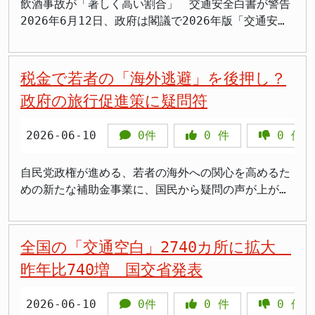
込み調査など実態把握を積極的に行い、被害を訴える
活用）の推進による生産性向上などが挙げられます。
だけではありません。この計画は、国土強靭化という
34%、映画館で11%という格差が確認されました。 行
飲酒事故が「著しく高い割合」 交通安全白書が警告
全に不可能にするとは考えにくいのです。この「確認
全く見えてきません。 まるで、明確な目標設定や経
未明に何らかの衝撃を受けた模様です。ペルシャ湾内
住民の声をすくい上げる仕組みを整えることです。現
こうした取り組みを通じて、建設業が次世代を担う若
国家的な政策目標とも密接に関連しています。首都圏
列への不満も深刻で、国交省のアンケートでは「行列
2026年6月12日、政府は閣議で2026年版「交通安全
できなかった」という答弁は、海上保安庁の監視能
済的合理性の説明がないまま、ひたすら『協力』とい
には、合計で38隻の日本関係船舶が停泊しています
状では「届出がある」というだけで施設が野放しにな
者たちにとって魅力的な選択肢となるように、社会全
と関西圏を結ぶ新たな高速鉄道網が完成すれば、災害
に並ばなければならない」ことに不便や不満を感じて
白書」を決定しました。 電動キックボードなど「特
力、あるいは情報収集体制そのものに疑念を抱かせる
う名の予算を投じることを前提としているかのようで
が、今回の事件を受け、国土交通省は業界団体に対
るケースも少なくなく、住民が泣き寝入りを強いられ
体で変革を促していく必要があります。 今回国交省
発生時における代替輸送ルートとしての機能強化が期
いる割合は、駅で女性が55.2%（男性35.3%）、大規
定小型原動機付き自転車」（以下、特定小型原付）の
ものです。 安全保障への警鐘、山田議員の提言 今回
す。国民が納めた税金が、このような不明瞭な名目の
し、安全対策の徹底を改めて注意喚起しました。過去
てきた実態があります。今回の通知を受けて、自治体
が打ち出した外国人材採用支援策が、こうした持続可
待できます。 また、北陸地域にとっては、長年の悲
模商業施設で女性47.4%（男性17.7%）に上ります。
2025年における事故件数は386件で、前年より48件
税金で若者の「海外逃避」を後押し？
の事態を受け、国民民主党の山田吉彦議員は、委員会
もとに使われることには、強い疑問を感じざるを得ま
にも、2026年3月には商船三井が運航するコンテナ船
が住民側に立った迅速な対応を取ることが求められま
能な人材確保に向けた、真に有効な一歩となるのか。
願である高速鉄道による大都市圏との接続強化は、地
>映画の後、女性トイレの行列に30分以上並んだこと
増加しました。 このうち約1割にあたる43件が飲酒
において強い懸念を表明しました。山田議員は、過去
せん。 気候変動対策を隠れ蓑にした「バラマキ」で
政府の旅行促進策に疑問符
が同様の衝撃を受け、船体に穴が開くという事案が発
す。 >届け出さえすれば何でもOKみたいな感じで、
それとも、一時しのぎの「バラマキ」で終わり、根本
域経済の活性化や交流人口の増加に大きく貢献する可
がある。やっと改善されそうで本当によかった ガイ
による事故でした。自転車の飲酒事故割合が約
に発生した北朝鮮工作船による事件などに触れ、「日
はないか さらに、この会合では『気候変動と災害対
生しています。こうした断続的なインシデントは、単
住んでいる人の声が全然届かなかった。ようやく変わ
的な解決には至らないのか。今後の国土交通省の具体
能性を秘めています。保守的な立場からは、こうした
ドラインは、不特定多数が利用する施設はかつて男性
0.6%、一般原動機付き自転車でも約0.5%にとどまっ
本海の警戒態勢を強化してほしい」と、海上保安庁お
策』がテーマとして掲げられ、大学教授らによる講演
なる偶発的な事故ではなく、何らかの意図を持った行
2026-06-10
0件
0
件
0
件
りますかね 住民生活の保護を優先 「観光立国」の
的な取り組みと、その成果によって判断されることに
大規模インフラ投資は、日本の成長基盤を強化し、地
利用者が多いことを前提に設計されていたと指摘して
ていることと比べると、電動キックボードの飲酒事故
よび政府に対して具体的な行動を求めました。このホ
も行われたとのことです。ASEAN諸国における激甚災
為である可能性も否定できません。 突如発生した船
名のもとに犠牲を強いるな 今回の方針転換につい
なるでしょう。目に見える成果を伴わない支援は、国
方創生を推進する上で不可欠な要素と捉えられます。
おり、女性の社会進出が進んだ現在、「適正な便器数
の多さは際立っています。 白書は「割合が著しく高
ースが中国企業のものであること、そして所有者不明
害や気候変動が交通へ与える影響、防災のための気象
舶への損傷 金子大臣は、今回の件について「原因や
て、一部事業者や業界団体は「適法に届出をして運営
民の税金に対する信頼を損ねかねないことを、関係者
新幹線網の整備は、人やモノの流れを円滑にし、産業
について検討が求められる」と明記しています。 >男
い」と明確に指摘しており、深夜の飲食後に公共交通
自民党政権が進める、若者の海外への関心を高めるた
であることを考えると、単なる偶発的な漂着物として
予測活用といった内容は、一見すると先進的で重要な
損傷の程度は確認中」であるとしながらも、冷静な対
している事業者だけが退場させられ、無届の違法民泊
は肝に銘じるべきです。 まとめ 国土交通省は、中
の発展を促すとともに、地域間の均衡ある発展を支え
女平等と言いながら、トイレの便器数は長年不平等だ
機関が使えない時間帯に電動キックボードで帰宅する
めの新たな補助金事業に、国民から疑問の声が上がっ
片付けることはできません。工作船や、あるいはそれ
課題のように聞こえます。しかし、これらの講演が、
応を呼びかけました。日本人が乗船していないことは
が増える恐れがある」と懸念を示しています。一定の
堅・中小建設企業を対象に、外国人技術者の採用を支
る礎となるでしょう。新たな試算結果が示された今、
った。今さら感はあるがようやくという気持ち 初の
という行動パターンが背景にあると分析されていま
ています。観光庁は、旅行業者と学校が連携して行う
以外の不審な活動を行う船舶が、同様の手法で日本海
結局のところ、具体的な援助の実行や予算配分を正当
不幸中の幸いでしたが、船舶自体に損傷が生じた事実
理屈ではありますが、それ自体は違法業者への取り締
援するオンライン説明会を企画した。 しかし、支援
事業の意義を国民に丁寧に伝え、着実な推進を図るこ
ガイドラインに盛り込まれた具体的な基準と対応策
す。 特定小型原付の飲酒事故は深夜0時から5時台の
「海外教育旅行プログラム」の企画開発を支援するた
の監視網をすり抜ける可能性は否定できないのです。
化するための『演出』に過ぎないのではないか、とい
は、今後の航行に対する不安を招きかねません。特
まりの強化で対処すべき問題であって、住民への被害
策における具体的な目標設定（KGI/KPI）が不明確で
とが、政府には求められています。 今後のルート決
ガイドラインの核心は、利用者がほぼ男女同数の施設
発生が全体の6割以上を占めており、電車やバスが運
め、最大150万円の補助金を出すと発表しました。こ
全国の「交通空白」2740カ所に拡大
特に、冬場の荒天や視界不良といった条件は、不審な
う疑念を抱かずにはいられません。 喫緊の課題であ
に、原因が特定されないままでは、同様の事態が再発
を放置する理由にはなりません。 民泊が近隣住民に
あり、税金が無駄になる「バラマキ」との批判があ
定プロセスと国民の理解 今回の試算結果を受け、北
において女性用の便器数を男性用（個室と小便器の合
行を終えた後の「帰宅手段」として悪用されている実
れは、将来の国際感覚やキャリア形成に繋がるという
活動を行う者にとっても好都合な状況となり得ます。
ることは間違いありませんが、それならばなおのこ
昨年比740増 国交省発表
するリスクも懸念されます。 この問題の背景には、
もたらしてきたのは、騒音・ゴミ・不審者の出入り・
る。 建設業の人手不足は構造的な問題であり、安易
陸新幹線のルート決定に向けた議論は、さらなる局面
計）以上にすることを原則とするという基準を初めて
態が浮かび上がっています。 事故の相手別では、四
名目ですが、国内の課題から目を逸らし、成果の不明
山田議員の指摘は、今回の巨大ホース漂着を、日本海
と、その対策に税金を投入するのであれば、明確な費
アメリカとイランとの間の複雑な関係があります。両
地域コミュニティの崩壊、そして不動産価値の下落と
な外国人頼みではなく、国内人材の育成や待遇改善、
を迎えることになります。与党整備委員会は、今後も
国として示したことです。 具体的な設置数は、男女
輪車が168件と全体の約4割を占めて最も多く、次い
瞭な海外支援に税金を浪費しているのではないかとい
の安全保障に対する警鐘と捉えるべきであることを示
用対効果、そして『日本がどのような目標を達成する
国は、かつて核開発問題を巡って対立を深め、経済制
2026-06-10
0件
0
件
0
件
いった多方面の「損失」です。これらの外部コストは
産業全体の魅力向上も並行して進めるべきである。
専門家の意見や関係自治体の意向、そして今回の試算
の利用時間の違いと施設を利用する男女比をもとに計
で単独事故が87件、自転車が57件、歩行者が56件と
う批判は免れません。 目的は「国際感覚」か「海外
唆しています。 高まる領海警備への意識 能登半島へ
ために』支援するのか、という点をもっと国民に説明