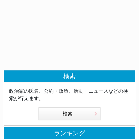
認は当然」とし、協議会の「政治的意図」批判を「全
く当たらない」と完全否定した - 文科省は2026年5
月22日、同校の教育活動が教育基本法第14条（政治
的中立性）に違反すると認定。安全管理についても
「著しく不適切」と指摘した - 現行教育基本法施行
（2006年）以降、政治的中立性を理由とした法違反
認定は今回が初めて - 松本洋平文科相は平和学習そ
のものは否定せず、多様な視点に基づく授業設計を求
めた - 国交省は再発防止のため、無登録運送の通報
窓口を地方運輸局などに設置すると決定した
検索
政治家の氏名、公約・政策、活動・ニュースなどの検
索が行えます。
検索
ランキング