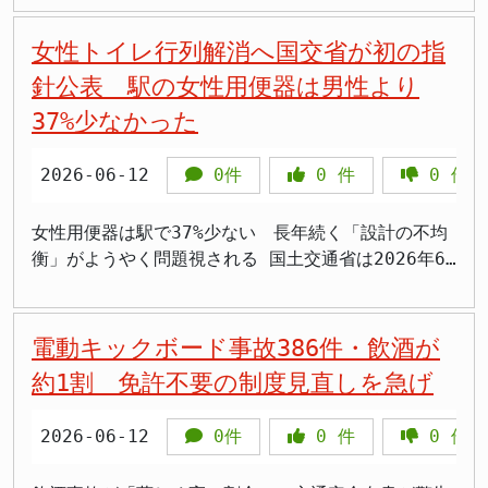
を1月15日から開始しましたが、その巨大さと重量か
副局長、そしてASEAN事務局交通課長といった、そう
体的な行動で示していくことが求められています。今
損傷が見つかったことを明らかにしました。幸いにも
も制限が及ぶ点です。 すでに弊害が生じている地域
との丁寧な対話を通じて、着実に前進していくことが
国内の喫緊の人手不足解消という側面だけでなく、
他のルート案と比較して最も優位であるとされまし
ら、作業は難航することが予想されます。 「見えな
そうたる顔ぶれが参加したとのことです。対する日本
後のNAAの対応、そして住民との対話の行方が注目さ
人的な被害はなく、乗組員に日本人はいませんでし
女性トイレ行列解消へ国交省が初の指
においては、新規参入の防止だけでなく、既存の民泊
求められています。 まとめ - 川辺川ダム建設事業
ASEAN諸国との関係強化や、いわゆる「多文化共生」
た。しかし、報道によると、敦賀～新大阪の延伸区間
かった」という答弁の不可解さ 問題は、この巨大な
側は、国土交通省の国際交通特別交渉官やインフラシ
れます。 まとめ 金子恭之国土交通相は、成田空港の
た。船舶は自力での航行が可能とのことですが、損傷
に対する制限も可能と明記されています。ただし規制
が事業認定されました。 - 用地取得は任意協議を続
の推進といった、別の文脈で進められている政策では
という、事業の直接的な対象となる範囲に限定して費
針公表 駅の女性用便器は男性より
物体がそもそも、なぜ発見されずに海岸まで漂着して
ステム海外展開戦略室長が務めたといいます。 しか
C滑走路建設用地について、土地収用法に基づく強制
の原因や詳しい状況については現在確認が進められて
は合理的な範囲で行い、簡易宿所等に対する都市計画
ける方針です。 - 2020年の豪雨災害が背景にありま
ないか、という疑念も生じかねません。 場当たり的
用対効果を試算した場合、「小浜京都ルート」は、事
しまったのか、という点です。海上保安庁の山戸義勝
し、この会合で合意されたとされる事項は、『新規協
37%少なかった
収用手続きが進むことを認めました。 しかし、過去
います。この事態は、エネルギー資源の多くを中東に
上の制限との整合性にも留意する必要があるとされて
す。 - 地元住民との対話が重要な課題となっていま
に人材を募集する場を提供するだけでなく、中長期的
業採算性を示す目安とされる数値を下回ったとのこと
警備救難部長は、1月18日に開かれた参議院外交防衛
力案件の大臣会合への提案』と『協力案件の成果の大
の「強制的手段放棄」の合意はB滑走路が対象であ
依存し、シーレーン（海上交通路）の安全確保が日本
います。 自治体の動きはすでに始まっています。東
す。
な視点に立ち、日本国内における人材育成や、既存の
です。 この結果は、今後のルート決定に向けた議論
委員会において、「漂着前には巡視船艇や航空機によ
臣会合への報告』という、抽象的な言葉が並ぶのみで
り、C滑走路は含まれないとの認識を示しました。 国
の生命線である我が国にとって、改めて地政学的なリ
2026-06-12
0件
0
件
0
件
京都墨田区は2026年4月から、家主不在型の民泊につ
労働者の待遇改善といった、より本質的な課題解決策
において、一つの論点となる可能性があります。延伸
る監視警戒でホースは確認していない」と答弁しまし
す。具体的にどのような案件が提案され、どのような
交相はNAAに対し、C滑走路建設にあたり「住民に真
スクの高さを突きつけるものと言えるでしょう。 ペ
いて平日の営業を禁止し、週末のみ営業可能とする制
と並行して進めるべきではないでしょうか。外国人材
区間のみの試算で目安を下回るということは、その区
た。さらに、山戸部長は「冬場の日本海は荒天になる
成果が報告されるのか、その詳細や目標数値（KGI・
摯に向き合う」よう求めました。 NAAはB滑走路延伸
ルシャ湾は、世界の原油供給量の約3割が通過すると
限を導入しています。また東京都目黒区は、住民から
への過度な依存は、国内労働市場の賃金水準の低下を
間単体で見れば、投資額に見合う経済効果が期待しに
女性用便器は駅で37%少ない 長年続く「設計の不均
ことが多く、漂流物が波間に隠れるほか、海面上に出
KPI）は一切示されていません。 「質の高い交通」
とC滑走路新設を進めていますが、C滑走路には未買収
される、極めて重要な海上交通の要衝です。しかし、
ゴミ出しや騒音をめぐる苦情が寄せられていた民泊に
招いたり、技術継承の歪みを引き起こしたりするリス
くいという見方も成り立ちます。しかし、国交省が強
衡」がようやく問題視される 国土交通省は2026年6
ている面積も小さく、鋼鉄製の船に比べレーダーに映
名目の新規プロジェクト提案、その実態は 『新規協
地が残っています。 4者協議会は、NAAが土地収用法
周辺地域では長年にわたり、イランとアメリカをはじ
ついて、営業前の住民説明などを義務化する条例改正
クも孕んでいます。 持続可能な人材確保への道筋 建
調するように、今回の試算の主眼は「全線開業」とい
月12日、鉄道駅や空港、映画館などで女性用トイレに
りにくいなどのため、発見することが非常に困難にな
力案件の大臣会合への提案』とは、一体どのようなプ
の手続きを進めることで合意していました。 成田空
めとする西側諸国との緊張関係が続いてきました。近
を2026年秋の区議会で目指しています。目黒区の青
設業界が抱える人手不足という問題は、単に外国から
う大きな視点にあります。道路事業の手法を応用した
長い行列ができる問題を解消するための初のガイドラ
ることがある」と、発見できなかった理由を説明しま
ロジェクトを指すのでしょうか。『ASEAN地域におけ
港問題は、激しい反対運動を経て「話し合い路線」が
年、ホルムズ海峡付近でのタンカー襲撃事件などが相
木英二区長は「閑静な住宅街をしっかり守ってほしい
労働者を連れてくるだけで解決するほど単純なもので
「一体的評価」は、まさにこの全線開業による広範な
インを公表しました。 国交省の調査によると、小便
電動キックボード事故386件・飲酒が
した。しかし、この説明には多くの疑問符が付きま
る「質の高い交通」を更に推進するため』という大義
原則となってきた経緯があります。 空港機能強化と
次ぎ、国際社会は航行の自由と安全の確保に神経を尖
という区民からの声を受け止め、良好な生活環境を維
はありません。むしろ、産業全体の魅力を高め、日本
経済効果や地域間の連携強化といったメリットを重視
器を含む男性用の便器数を1とした場合の女性用の便
す。推定300トン、長さ150メートルもの巨大な鉄製
名分のもと、日本側が新たなプロジェクト実施を提案
約1割 免許不要の制度見直しを急げ
地域住民との共生という、難しい課題への対応が今後
らせています。日本としても、この地域の安定が自国
持していくために取り組む」としています。 これら
人材が安心して働きがいを感じられる環境を整備する
した結果と言えるでしょう。この「乖離」は、事業の
器数は、駅が0.63、空港が0.66、バスターミナルが
の構造物が、監視活動の中で全く「見えなかった」と
し、ASEAN交通大臣会合で承認を得ようとしていると
も求められます。
の経済安全保障に直結することから、外交努力を通じ
の先行事例を踏まえれば、今後は全国の自治体でより
ことが、より本質的な解決策と言えるでしょう。 具
評価軸がどこにあるのか、という点を浮き彫りにして
0.71となっており、多くの施設で女性用が男性用の
いうのは、あまりにも不自然ではないでしょうか。波
のことです。しかし、その『質の高さ』とは具体的に
て情勢の沈静化を図るとともに、海上自衛隊の派遣な
2026-06-12
0件
0
件
0
件
踏み込んだ条例化の動きが加速する見通しです。重要
体的には、魅力的な労働条件の提示、キャリアパスの
います。 国土強靭化と地域経済の発展 北陸新幹線の
6〜7割程度にとどまっています。 具体的には女性用
間に隠れたり、レーダーに映りにくかったりするのは
何を意味するのか、そして日本が負担するであろう新
どを通じて、船舶の安全確保に貢献してきました。
なのは、行政が既存施設に対しても近隣住民への聞き
明確化、そして建設現場におけるDX（デジタル技術の
敦賀以南への延伸は、単なる交通網の整備という側面
が男性用を下回る割合として、駅で37%、空港で
事実かもしれませんが、それが巨大な鉄塊の発見を完
規プロジェクトの費用対効果はどうなのか、国民には
今回、損傷が確認された船舶は、現地時間の6月13日