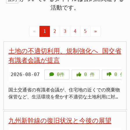
活動です。
«
1
2
3
4
5
»
土地の不適切利用、規制強化へ 国交省
有識者会議が提言
2026-08-07
0件
0
件
0
件
国土交通省の有識者会議が、住宅地の近くでの廃棄物
保管など、生活環境を脅かす不適切な土地利用に対す
る規制強化を求める提言を発表しました。土地の取
得・利用に関する行政の監督体制を強化し、問題の多
い外国人による土地利用にも対応を深める狙いです。
九州新幹線の復旧状況と今後の展望
この提言は、全国の自治体で確認された1500件を超