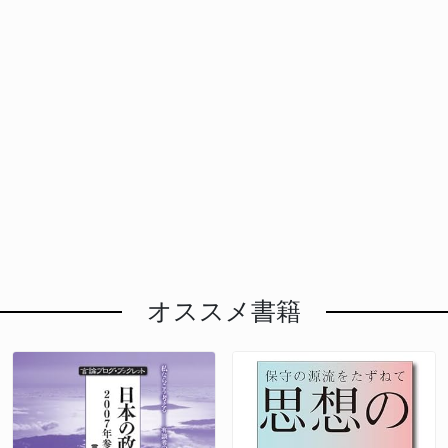
業者の判断に委ねられています。 >個室での化粧やス
ち、20車種が保安基準に適合していなかったことが明
が数多く存在します。若者が未来に希望を持ち、日本
くなった路線の廃止や減便が相次いでいます。さら
的にどれほど貢献するのか、明確な成果目標（KPI）
書を提出しました。同法は有償・無償を問わず、他人
今回の船舶損傷は、単なる一企業の損害にとどまら
マホ使用を控えてというのはわかるが、それよりまず
らかになっています。 保安基準に適合していない車
国内で活躍できる環境を整えることこそ、政府が最優
に、2024年問題（働き方改革関連法の適用拡大）も
は一切示されていません。短期集中的な講義形式で、
の需要に応じて反復継続的に人を運ぶ事業には登録が
ず、日本の国益、そして国際社会全体の安定に関わる
施設側が便器を増やすべきでは 既存の施設で面積の
両はそもそも公道を走る資格を持たないにもかかわら
先で取り組むべき課題ではないでしょうか。 にもか
影響し、バスやタクシーの運転手不足は深刻な状態に
専門知識がどれだけ定着し、実務で活用されるように
必要と定めています。 2022年の知床遊覧船沈没事故
問題です。原因究明はもちろんのこと、再発防止策の
制約がある場合、可動式間仕切りの導入など代替手段
ず、安価な価格帯で流通しており、利用者が違法車両
かわらず、若者を海外へ「行かせる」ための施策に税
達しています。 そこに追い打ちをかけるのが高齢化
なるのか、その見通しは極めて不透明です。 「支
を受けた法改正により、小型の非旅客船であっても事
策定、そして何よりも、自由で開かれた国際秩序の維
の活用が現実的な対応となりますが、その普及にも時
と知らずに購入・使用してしまうリスクが現実に存在
金を投じることは、「日本国内をもっと魅力的にす
です。公共交通がなくなる一方で、高齢を理由に運転
援」の名を借りた税金の浪費 講義内容自体は、物流
業登録をしないまま人を運んでいた場合は刑事罰の対
持に、日本がより積極的に貢献していくことが求めら
間と費用がかかります。 >強制力がないのが心配。ガ
しています。 シェアリング事業者大手2社の稼働台数
る」という根本的な発想が欠けているように思えま
免許を自主返納する人が増えています。自分で運転も
分野における専門知識や実践的な改善手法に触れるも
象となります。 >海上運送法違反での告発は当然のこ
れています。経済成長を続けるアジア諸国への影響も
イドラインだけで事業者が本当に動くのだろうか 国
は、2023年6月末の約5,600台から2025年3月には約
す。海外で得た経験や知識が、最終的に日本のために
できず、公共交通も使えない「移動難民」「買い物難
のであり、参加した学生にとっては貴重な学びの機会
と。問題のある運行を調べるのは国の正当な仕事だ
考慮すれば、この地域の安定こそが、日本の将来にと
交省は官民を問わず、新築・改修の際にこの指針を参
23,220台へと3倍以上に急増しており、市場の拡大ス
なるというのであれば、そのプロセスをもっと透明化
民」が全国で急増しており、これが今回の2740カ所
となるでしょう。しかし、たとえ講義が成功裏に終わ
金子恭之国交相「指摘は全く当たらない」と明確に反
っても不可欠なのです。 まとめ ペルシャ湾内の日本
考にするよう広く呼びかけています。女性が日常的に
ピードに対して規制や安全対策が追いついていない現
し、国内への貢献を明確にする道筋を示す必要があり
という数字に反映されています。 >「ニュータウンで
ったとしても、それが直ちにラオスの物流インフラの
論 ヘリ基地反対協議会の代理人弁護士は2026年5月
関係船舶1隻に一部損傷が発生。人的被害はなし。 現
感じてきた不便を解消するためには、ガイドラインの
状が鮮明になっています。 電動キックボードは車輪
ます。 今回の海外教育旅行支援策は、その趣旨は理
高齢化が進んで坂道が問題になってるって、都市部で
改善や産業全体の発展に結びつくとは考えにくいのが
29日、沖縄総合事務局が報道関係者や特定の国会議員
地時間6月13日未明に衝撃。原因・損傷程度は確認
周知徹底とともに、施設側が自発的・積極的に取り組
が極めて小さく、わずかな段差や突起でも転倒しやす
解できるものの、税金の使われ方として、国民の理解
も他人事じゃなかった」 >「ライドシェアをもっと広
実情です。 近年、ラオスに対しては、交通渋滞の解
の乗船履歴について確認したことを「内部情報や関係
中。 ペルシャ湾は日本のエネルギー安全保障にとっ
む姿勢を引き出す仕組みづくりが今後の課題となりま
い不安定な乗り物です。免許不要で手軽に乗れる反
を得られるものなのか、改めて問われるべきでしょ
げれば解決するのに、なぜ規制でがんじがらめになっ
決や地域医療強化、道路インフラの防災対策、食糧援
者の情報を取得しようとする政治的な意図がある」と
て極めて重要な海上交通路。 周辺地域では依然とし
す。 まとめ ・国土交通省が2026年6月12日、女性
面、転倒時の重傷リスクや周囲への危険は原付バイク
う。経済が停滞し、国民生活が厳しさを増す中で、限
てるのか」 ライドシェアやAIで打開策を模索 2027
助など、様々な名目で多額の無償資金協力が行われて
批判する声明を発表しました。 これに対し、金子恭
オススメ書籍
て地政学的な緊張が続く。 政府は情報収集と安全確
用トイレ行列解消に向けた初のガイドラインを公表
と変わりません。 政府が「規制強化」を計画に明
られた公的資金をより効果的かつ効率的に活用するた
年度までの集中対策期間が始動 国土交通省は2024年
います。これらの支援についても、その使途や具体的
之国土交通大臣は2026年6月2日の閣議後会見で次の
保策を強化。関係国との連携も重要。 エネルギー供
・女性用便器数が男性用より少ない割合：駅37%、空
記 実効性が問われる 政府は2026年3月27日、高市
めの、厳格な見直しが求められています。 まとめ 観
7月に「交通空白解消本部」を設置し、2025年度から
な効果測定が十分に行われておらず、国民の税金が効
ように明確に反論しました。「乗船者が一般の方であ
給網の強靭化と、国際秩序維持への積極的な貢献が求
港34%、映画館11% ・女性/男性便器数比：駅
早苗首相が会長を務める中央交通安全対策会議で、
光庁が若者の海外教育旅行プログラム企画事業者に対
2027年度までの3年間を「集中対策期間」と位置づ
果的に活用されているのか疑問視する声が絶えませ
れ、報道関係者であれ、議員であれ、これらの運送が
められる。
0.63、空港0.66、バスターミナル0.71（女性用が
2026年度から2030年度を対象とした「第12次交通安
し、最大150万円の補助金を出す事業を開始。 目的
け、自治体・民間と連携して解消に向けた取り組みを
ん。今回の人材育成支援も、こうした「成果が見えに
海上運送法の事業に該当するか否かという観点で、運
6〜7割程度） ・行列に不満を感じている女性：駅
全基本計画」を決定しました。 この計画は電動キッ
は「国際感覚の向上」や「キャリア形成」とされる
強化しています。 具体的な対策として、住民の予約
くい支援」の一つとして、国民から見れば「バラマ
航実態をしっかり確認する必要があることは当然であ
55.2%（男性35.3%）、大型商業施設47.4%（男性
クボードの安全対策を初めて正式に盛り込んだ意義あ
が、国内課題への対応を優先すべきという意見もあ
に応じて指定の場所まで迎えに行く「デマンド型交通
キ」に映る可能性は否定できません。 透明性と説明
ります。沖縄総合事務局による質問書の内容が不適切