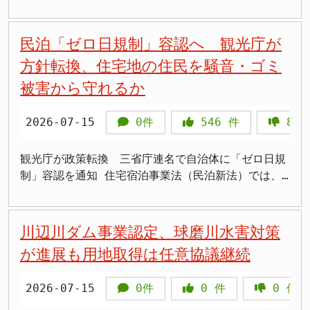
た現場の課題にも応えるものと言えるでしょう。 今
により、北海道の広大な地域がより身近になり、観光
法に基づく強制収用手続きが進められることに関し、
しょう。国民の安全・安心な生活と、経済活動の基盤
他の地元選出国会議員も、それぞれ対応に追われてい
業務改善）」といった実践的な内容が提供されまし
緊急災害対策派遣隊）」を被災地へ派遣しました。
後の取り組み 今回の有識者会議の提言を受け、国土
振興や地域経済の活性化、さらには首都圏との連携強
過去の「強制的手段放棄」の合意は「現在のB滑走
を守るために、官民一体となった取り組みが求められ
ます。熊本2区選出の西野太亮氏、3区選出の坂本哲志
た。さらに、学生による「ラオスにおける物流サービ
TEC-FORCEは2016年の熊本地震でも速やかに道路・
交通省は法改正も視野に入れて、具体的な対応策の検
化が期待されています。 しかし、その実現には多く
路」が対象であり、C滑走路は含まれないとの認識を
民泊「ゼロ日規制」容認へ 観光庁が
ています。 まとめ - 2016年の熊本地震による九州
氏、そして参院熊本選挙区選出の松村祥史氏、馬場成
スの新規提案」といったディスカッションも行われた
河川の被害調査と復旧支援を行った実績ある専門部隊
討を進める方針です。不適切な土地利用に対する規制
のトンネルや橋梁の建設が不可欠です。建設工事にお
示しました。2026年7月22日の衆院国土交通委員会で
方針転換、住宅地の住民を騒音・ゴミ
新幹線の被害は深刻で、復旧作業が続いている。 -
志氏といった自民党の議員たちは、被災状況の把握や
とのことです。 一見すると、国際的な人材育成に貢
で、今回も被害状況の把握から復旧計画の立案までを
の強化は、国民が安心して暮らせる地域社会を維持・
ける品質管理の徹底が、安全運行の根幹をなすものな
の答弁で、金子国交相は成田国際空港会社（NAA）に
新水俣駅から鹿児島中央駅間は運行再開の見通しが立
支援策の検討を進めています。 また、衆院比例九州
献する有意義な活動のように見えます。しかし、ここ
担います。あわせて給水機能付き散水車や照明車を被
被害から守れるか
発展させていく上で不可欠な取り組みと言えます。特
のです。 品質管理の不正 今回問題となったのは、俱
対し、住民への丁寧な説明と真摯な対応を改めて求め
ったが、熊本駅から新水俣駅間は復旧が難航してい
ブロック選出の吉田宣弘氏（中道改革連合）や、参院
で最も重要なのは、こうした活動によって具体的にど
災地へ手配しました。 >TEC-FORCEが来てくれると
に、外国資本による土地取得が増加する中で、国の土
知安町などを通過するトンネル工事におけるコンクリ
ました。 成田空港問題の歴史 成田空港の建設を巡っ
る。 - 政府とJR九州の連携が地域経済の回復に重要
比例代表の藤木真也氏、本田顕子氏、犬童周作氏（い
のような成果が生まれ、それが日本の国益にどう繋が
心強い。2016年の地震の時もおかげで道路復旧が早
地資源を適正に管理し、国民生活の安全を守るための
ートの品質試験です。鉄建建設などが構成する共同企
ては、かつて激しい反対運動、いわゆる「成田闘争」
2026-07-15
0件
546
件
8
であり、早期の全線復旧が求められている。
ずれも自民党）、さらには日本維新の会の松野明美参
るのかという点です。具体的な目標設定（KPI）や、
かったから、今回も頼りにしています 海上保安庁も
制度整備は急務です。 今回の提言が、今後の法整備
業体（JV）は、コンクリートを打ち込む前に、その強
が繰り広げられました。その混乱を経て、1994年に
院議員、立憲民主党の郡山玲氏ら、熊本出身・在住の
成果測定（KGI）に関する情報は一切示されていませ
巡視船や航空機を派遣し、孤立した地域の被害状況の
や地方自治体の取り組みにどのように反映されていく
度を左右する水分量が規定値内に収まるよう、本来は
開かれた「成田空港問題円卓会議」において、国や空
観光庁が政策転換 三省庁連名で自治体に「ゼロ日規
議員も、それぞれの立場で被災地への関心を寄せてい
ん。公的資金が投入されている以上、その使途は厳格
把握と救助活動を行っています。経済産業省は停電対
のか、国民の関心は高まるばかりです。土地という、
認められない測定器の設定変更を行っていました。こ
港会社、反対派などが一堂に会し、「強制的手段が用
制」容認を通知 住宅宿泊事業法（民泊新法）では、
ます。 特に松野明美参院議員は、地震発生直後からX
に管理され、国民にその効果が明確に示されるべきで
応として電源車を各地へ手配し、猛暑の中での避難生
国の根幹をなす資産の利用に関するルールが、より実
れは、強度試験のデータを操作し、あたかも基準を満
いられてはならない」という原則で合意に至ったので
自治体への届出を行った住宅は年間180日を上限に民
で「かなり、揺れました」「しっかりと対応してまい
す。 税金浪費か、国益追求か 今回のベトナムでの物
活を支援するため持ち運び型クーラーも確保して被災
効性のあるものへと変わっていくことが期待されま
たしているかのように見せかけようとした可能性を示
す。この合意は、空港問題解決に向けた「話し合い路
泊として営業できます。これに対し、条例で営業上限
ります」と投稿し、被災地の状況を伝えています。被
流人材育成支援は、「国際貢献」という言葉を盾にし
地へ届けました。通信障害が続く一部地域では、総務
す。 まとめ - 国土交通省の有識者会議が土地利用
唆しており、極めて悪質と言わざるを得ません。 さ
線」の象徴として、その後の空港整備の根幹となって
を「ゼロ日」に設定し、特定地域での民泊を事実上禁
川辺川ダム事業認定、球磨川水害対策
災者からは、こうした議員による被災地訪問や情報発
た、国民の血税のバラマキではないかと批判せざるを
省がアメリカのスペースX社の衛星通信網「スターリ
の規制強化を提言。 - 不適切な土地利用の事例は全
らに憂慮すべきは、北海道新幹線を巡る品質管理試験
きました。 金子国交相は、この円卓会議の合意につ
止しようとする「ゼロ日規制」の動きが一部自治体で
信を求める声が依然として聞かれます。 古賀千景
得ません。国内の物流インフラ整備や、物流業界で働
ンク」の機器を貸与するなどして通信の復旧を進めて
が進展も用地取得は任意協議継続
国で1527件に上る。 - 外国人による土地取得の増加
での不正が今回が初めてではないという点です。
いて、あくまで「現在運用されているB滑走路」に関
広がっていました。 2026年7月15日、観光庁・国土
氏、発言問題で沈黙続く 一方、今回の災害対応とは
く人々の待遇改善、次世代を担う人材の育成といっ
います。夏季の高温下での避難生活は熱中症リスクも
が問題視されている。 - 提言には、届け出義務の引
2023年にも、別のトンネル工事において同様の品質
するものであり、その解決はあくまで話し合いによっ
交通省・厚生労働省は連名で全国の地方公共団体宛て
別に、立憲民主党の古賀千景氏の動向も注目されてい
た、より切実な課題が山積しているにも関わらず、な
高く、冷房設備と通信手段の確保が急務となっていま
き下げや連絡先登録の義務化が含まれる。
管理試験を巡る不正が発覚していました。度重なる不
てなされなければならないという認識を強調しまし
2026-07-15
0件
0
件
0
件
に「住宅宿泊事業法に規定する届出住宅に係るゼロ日
ます。古賀氏は6月に「自衛隊に行く子供は経済的に
ぜ遠い外国の教育機関にまで税金を投入する必要があ
す。 高市首相「時間との勝負」 自衛隊4600人体制
祥事は、単なる個別のミスではなく、建設業界全体、
た。2004年に供用が開始されたB滑走路は、この「話
規制等について（技術的助言）」を通知しました。こ