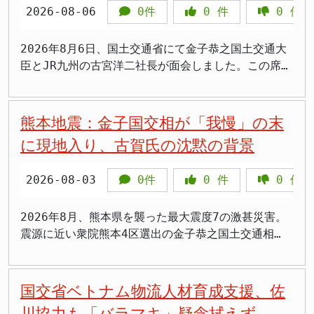
える事例を踏まえたもので、国民の安全な暮らしを守
2026-08-06
0件
0
件
0
件
るための重要な一歩となるでしょう。 不適切な土地
利用の現状 近年、私たちの身近な地域で、本来とは
2026年8月6日、国土交通省にて金子恭之国土交通大
異なる不適切な形で土地が利用されるケースが増加し
臣とJR九州の古宮洋二社長が面会しました。この席
ています。特に問題視されているのは、住宅地や学校
で、古宮社長は2016年に発生した熊本地震によって
の近くに無許可で廃棄物や土砂が保管されるといった
甚大な被害を受け、現在も一部区間で運転を見合わせ
事態です。これらの行為は、悪臭や騒音、有害物質の
ている九州新幹線について、詳細な被害状況と復旧に
熊本地震：金子国交相が「我慢」の末
飛散など、周辺住民の生活環境に深刻な悪影響を及ぼ
向けた対応状況を金子大臣に報告しました。 熊本地
すだけでなく、景観の悪化や治安の低下にもつながり
に現地入り、古賀氏の沈黙の背景
震がもたらした影響 2016年4月に発生した熊本地震
かねません。 こうした状況に対し、地域住民からの
は、九州地方に壊滅的な被害をもたらしました。特
懸念の声は高まる一方でした。さらに、近年では外国
2026-08-03
0件
0
件
0
件
に、地震発生当時まだ開業から10年余りだった九州新
人による土地取得の増加も、土地の不適切な利用と併
幹線は、そのインフラに大きなダメージを受けまし
せて問題視されるようになっています。一部では、こ
た。報道によると、レールの歪みや橋梁の変形といっ
2026年8月、熊本県を襲った最大震度7の激甚災害。
うした土地が不法投棄の現場になったり、規制のかか
た深刻な損傷が確認され、熊本駅から鹿児島中央駅ま
震源に近い衆院熊本4区選出の金子恭之国土交通相
らない形で利用されたりするケースも指摘されてお
での区間全線で長らく運休を余儀なくされたのです。
は、被災地入りを「我慢」して待機していた心境を明
り、国の安全保障や地域社会の秩序維持の観点から
これは、九州地方の動脈とも言える基幹交通網の寸断
かしました。高市早苗首相に同行し、3日にようやく
も、より実効性のある対策が求められていました。
であり、地域経済や住民生活に計り知れない影響を与
現地入りした金子氏。その一方で、過去の発言が批判
国交省ベトナム物流人材育成支援、佐
こうした背景を受け、国土交通省は今年3月に有識者
えました。復旧作業は、安全確保を最優先に進められ
を浴びた古賀千景氏（立憲民主党）は、被災地への具
会議を設置し、対応策の議論を進めてきたのです。
川協力も「バラマキ」疑念拭えず