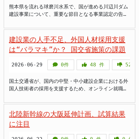
厳しい」との発言が大きな批判を浴び、その後、陳謝
るのでしょうか。 さらに、佐川グローバルロジステ
で救命・救助に総力 高市早苗首相は地震発生後速や
あるいは特定のJVにおける構造的な問題を抱えている
し合い路線」の成果とも言えるでしょう。しかし、空
の通知により、住宅地や学校周辺などで民泊の実施を
熊本県を流れる球磨川水系で、国が進める川辺川ダム
に追い込まれました。 今回の熊本地震発生後、古賀
ィクスのような大手民間企業が講師として参加してい
かに非常災害本部を設置し、翌2026年7月29日には
のではないかとの疑念を抱かせます。国民の安全を守
港機能のさらなる強化を目指す中で、新たな課題が浮
条例で事実上禁止することが認められると明示されま
建設事業について、重要な節目となる事業認定の告示
氏の公式サイトやSNSは更新されておらず、公の場で
る点も、看過できません。これは、同社の国際的な事
「今もなお、助けを待つ方々がおられて、時間との勝
るべきインフラ整備の現場で、こうした不正が繰り返
上しています。 C滑走路の建設と手続き 現在、成田
した。 観光庁長官の村田茂樹氏が2026年6月17日の
が行われました。しかし、用地取得においては強制収
の発言が途絶えています。被災地では、猛暑の中、自
業展開を、国民の税金で間接的に支援していると捉え
負になっている。現場の総力を挙げて1人でも多くの
される現状は、断じて看過できません。 安全への懸
国際空港会社（NAA）は、B滑走路の延伸と新たにC滑
記者会見で方針転換を正式に表明し、月内にも自治体
用ではなく、所有者との任意による協議を続ける方針
衛隊員が懸命に人命救助や生活支援活動を行ってお
ることも可能です。自社の国際戦略のために公的支援
方々の救命・救助を目指してまいります」と決意を示
念と税金の浪費 コンクリートの強度は、トンネル構
走路を新設する工事を進めています。ところが、この
に対して通知が発出される見通しを示していました。
が示されています。2020年の豪雨災害で甚大な被害
建設業の人手不足、外国人材採用支援
り、その献身的な姿は多くの国民の心を打っていま
を受けるという構造は、本来、自由競争であるべき市
しました。政府は自衛隊員を4600人規模の体制に増
造物の耐久性や耐震性に直結する極めて重要な要素で
C滑走路の建設予定地には、依然として土地の買収が
この「技術的助言」は法的拘束力こそ持ちませんが、
を受けた球磨川流域の治水対策は、新たな局面を迎え
す。こうした状況下で、過去の発言が物議を醸した政
場経済において、公平性を欠くと言えるでしょう。現
強し、被災地の救命・救助活動を全力で支援していま
は“バラマキ”か？ 国交省施策の課題
す。強度不足のコンクリートが使用された場合、将来
完了していない区域が残されています。この未買収地
自治体が条例を制定・改正する際の重要な指針となり
ています。 球磨川流域の悲劇とダム建設の背景 球磨
治家が沈黙を続けることに対し、国民の目は厳しく向
政権が掲げる「国益」とは、こうした不透明な海外支
す。 >高市首相が迅速に非常災害本部を立ち上げて陣
的な劣化や、想定外の災害発生時に重大な事故につな
の問題を解決するため、NAAや国土交通省、千葉県、
ます。 今回の通知の第一のポイントは立地規制の明
川流域は、古くから度重なる洪水に見舞われてきまし
けられていると言えるでしょう。 災害という国難に
援ではなく、国内経済の活性化や国民生活の向上にこ
頭指揮を取っているのは頼もしい。政府が素早く動い
がるリスクも否定できません。JRTTは現在、当該箇
そして空港周辺の自治体の首長らが参加する「4者協
2026-06-29
0件
48
件
525
確化です。閑静な住宅街や学校周辺に多数の宿泊者が
た。特に2020年7月に発生した記録的な豪雨では、球
際し、政治家には、被災者への深い共感と具体的な行
そ注力することではないでしょうか。 説明責任と国
てくれていることは被災地の方々にとって救いのはず
所のコンクリート強度を詳細に調査しており、その結
議会」は、2026年7月10日、NAAが土地収用法に基づ
往来することによる生活・教育環境の悪化や、住宅の
磨川とその支流が氾濫し、流域全体で多数の尊い命が
動、そして国民に対する誠実な説明責任が強く求めら
内課題への視点 今回の国土交通省によるベトナムで
だ 熊本県の木村敬知事は「ガソリンが売り切れてい
果次第では、既に完成した部分であっても解体してや
く手続きを進めることで合意しました。 土地収用法
民泊転用による定住人口・地域コミュニティの維持へ
失われるという痛ましい災害となりました。この未曽
国土交通省が、国内の中堅・中小建設企業における外
れます。現場への配慮と被災者への姿勢、そして過去
の物流講義実施は、支援活動の透明性と説明責任とい
る地域もあるが、必ず物資は十分に届く。過度な買い
り直す「再工事」が必要となる可能性も示唆していま
の手続きが進められれば、原則として、これまで話し
の支障を防ぐため、自治体の判断で合理的に必要と認
有の災害を受け、国は球磨川の治水対策の切り札とし
国人技術者の採用を支援するため、オンライン就職説
の発言への向き合い方。それぞれの対応が、国民から
う、極めて重要な問題を提起しています。国民は、自
占めをせず落ち着いて行動してほしい」と県民に呼び
す。 北海道新幹線の建設には、莫大な費用が投じら
合いで解決が図られてきた土地問題に対し、行政が強
められる範囲で、新たな民泊の実施禁止や営業日数の
て、支流である川辺川への大規模ダム建設を計画して
明会を企画したことが明らかになりました。しかし、
の信頼に繋がっていくのではないでしょうか。 まと
分たちの納めた税金がどのように使われ、それがどの
かけています。政府は地方交付税交付金の繰り上げ交
れています。その財源の多くは国民の税金です。もし
制的に土地を収用することが可能となります。これ
制限など、条例による立地規制が可能と明確化されま
います。 国土交通省は、このダム建設が「洪水被害
この支援策に対し、具体的な目標設定が見られず、安
め - 熊本県で最大震度7の地震が発生し、甚大な被
ような成果を生んでいるのかを知る権利があります。
付を決定するなど、被災した自治体への財政支援にも
再工事となれば、当初の計画を大幅に上回る追加コス
は、空港の将来的な機能強化に不可欠なインフラ整備
した。 ふたつめのポイントとして、すでに民泊が密
を軽減させ、住民の生命、財産の保全に寄与する」こ
易な外国人頼み、ひいては税金の無駄遣いともなりか
北陸新幹線の大阪延伸計画、試算結果
害をもたらした。 - 金子恭之国交相は、現地入りを
目に見える明確な成果や、国民生活への具体的な還元
素早く動きました。2016年の熊本地震から10年余
トが発生し、巨額の税金が無駄に浪費されることにな
を進める上で、避けられない判断だったとも言えるで
集して弊害が出ている地域では、これから始める物件
とを事業認定の主な理由として挙げています。長年の
ねない「バラマキ」に繋がるのではないかという懸念
「我慢」して待機していたが、3日にようやく訪問。
策が伴わない限り、このような海外への支援は「絵に
り、熊本の地はふたたびその底力を試される局面に立
に注目
りかねません。工期の遅延も避けられず、関連産業や
しょう。しかし、過去の経緯を顧みれば、この手続き
だけでなく、既存の物件への制限もかけられるように
懸念である洪水リスクを低減し、地域住民の安全・安
の声が上がっています。 建設業の深刻な人手不足と
- 政府や他の議員も被災地への支援に取り組んでい
描いた餅」、あるいは単なる「寄付」に過ぎません。
たされています。 被災した中小企業・個人への金融
地域経済への影響も広がるでしょう。国民からの信頼
の開始は、地域住民との新たな火種となる可能性もは
すること、みっつめとして、騒音計や玄関へのカメラ
心な暮らしを取り戻すことが、事業推進の根幹にある
現状 国内の建設業界は、少子高齢化に伴う若年層の
る。 - 古賀千景氏は過去の発言の影響で沈黙を続け
高市政権には、国際社会における日本の役割を再考す
支援 通帳・印鑑なしでも柔軟に取引可能 経済産業
を得て事業を進めるためにも、原因究明と責任の所在
らんでいます。 金子国交相の発言と地域への配慮 今