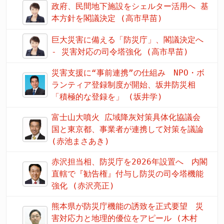
政府、民間地下施設をシェルター活用へ 基
本方針を閣議決定 (高市早苗)
巨大災害に備える「防災庁」、閣議決定へ
- 災害対応の司令塔強化 (高市早苗)
災害支援に“事前連携”の仕組み NPO・ボ
ランティア登録制度が開始、坂井防災相
「積極的な登録を」 (坂井学)
富士山大噴火 広域降灰対策具体化協議会
国と東京都、事業者が連携して対策を議論
(赤池まさあき)
赤沢担当相、防災庁を2026年設置へ 内閣
直轄で『勧告権』付与し防災の司令塔機能
強化 (赤沢亮正)
熊本県が防災庁機能の誘致を正式要望 災
害対応力と地理的優位をアピール (木村