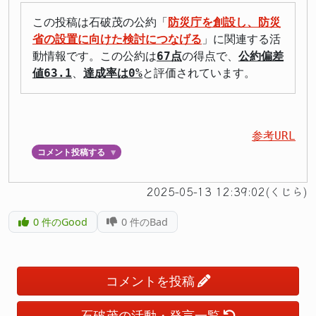
この投稿は石破茂の公約「
防災庁を創設し、防災
省の設置に向けた検討につなげる
」に関連する活
動情報です。この公約は
67点
の得点で、
公約偏差
値63.1
、
達成率は0%
と評価されています。
参考URL
コメント投稿する
▼
2025-05-13 12:39:02(くじら)
0
件のGood
0
件のBad
コメントを投稿
石破茂の活動・発言一覧