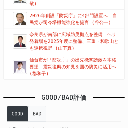
敬)
2026年創設「防災庁」に4部門設置へ 自
民党が司令塔機能強化を提言 (谷公一)
奈良県が南部に広域防災拠点を整備 ヘリ
発着場を2025年度に整備、三重・和歌山と
も連携視野 (山下真)
仙台市が「防災庁」の出先機関誘致を本格
要望 震災復興の知見を国の防災に活用へ
(郡和子)
GOOD/BAD評価
GOOD
BAD