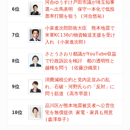
河合ゆうすけ戸田市議が埼玉知事
6位
選へ出馬表明 保守一本化で低投
票率打開を狙う (河合悠祐)
小泉進次郎防衛大臣 熊本地震で
7位
米軍KC130の物資輸送支援を受け
入れ (小泉進次郎)
さとうさおり都議がYouTube収益
8位
で行政訴訟を検討 都の透明性と
越権を問う (佐藤沙織里)
消費減税公約と党内足並みの乱
9位
れ、石破・河野氏らの「反対」に
問う筋道 (高市早苗)
品川区が熊本地震被災者へ公営住
10位
宅を無償提供 家電・家具も用意
(森澤恭子)