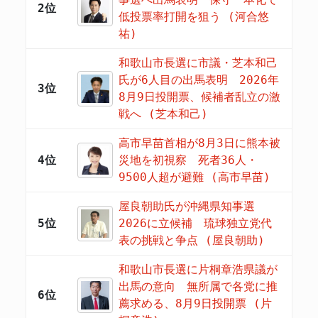
2位
低投票率打開を狙う (河合悠
祐)
和歌山市長選に市議・芝本和己
氏が6人目の出馬表明 2026年
3位
8月9日投開票、候補者乱立の激
戦へ (芝本和己)
高市早苗首相が8月3日に熊本被
4位
災地を初視察 死者36人・
9500人超が避難 (高市早苗)
屋良朝助氏が沖縄県知事選
5位
2026に立候補 琉球独立党代
表の挑戦と争点 (屋良朝助)
和歌山市長選に片桐章浩県議が
出馬の意向 無所属で各党に推
6位
薦求める、8月9日投開票 (片