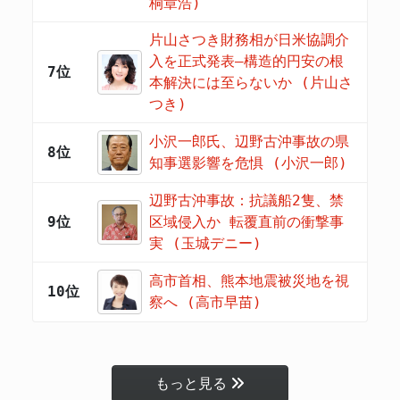
桐章浩)
片山さつき財務相が日米協調介
入を正式発表―構造的円安の根
7位
本解決には至らないか (片山さ
つき)
小沢一郎氏、辺野古沖事故の県
8位
知事選影響を危惧 (小沢一郎)
辺野古沖事故：抗議船2隻、禁
9位
区域侵入か 転覆直前の衝撃事
実 (玉城デニー)
高市首相、熊本地震被災地を視
10位
察へ (高市早苗)
もっと見る