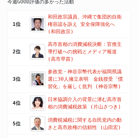
今週GOOD評価の多かった活動
和田政宗議員、沖縄で集団的自衛
1位
権容認を訴え 安全保障強化へ
(和田政宗)
高市首相の消費減税決断：官僚主
2位
導打破への挑戦とメディア報道
(高市早苗)
参政党・神谷宗幣代表が福岡県議
3位
選に30人擁立表明 金銭授受「慣
習化」を厳しく批判 (神谷宗幣)
日米協調介入の背景に潜む高市首
4位
相の消費減税政策 (片山さつき)
消費税減税に関する自民党内の動
5位
きと高市政権の信頼性 (山田宏)