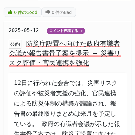
0
件のGood
0
件のBad
2025-05-12
コメント投稿する
▼
防災庁設置へ向けた政府有識者
公約
会議が報告書骨子案を提示 – 災害リ
スク評価・官民連携を強化
12日に行われた会合では、災害リスク
の評価や被災者支援の強化、官民連携
による防災体制の構築が議論され、報
告書の最終取りまとめは来月を予定し
ている。 政府の有識者会議が示した報
告書骨子案では、防災庁設置に向けた