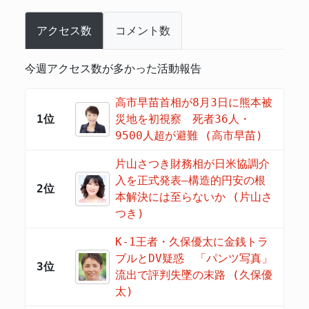
アクセス数
コメント数
今週アクセス数が多かった活動報告
高市早苗首相が8月3日に熊本被
1位
災地を初視察 死者36人・
9500人超が避難 (高市早苗)
片山さつき財務相が日米協調介
入を正式発表―構造的円安の根
2位
本解決には至らないか (片山さ
つき)
K-1王者・久保優太に金銭トラ
ブルとDV疑惑 「パンツ写真」
3位
流出で評判失墜の末路 (久保優
太)