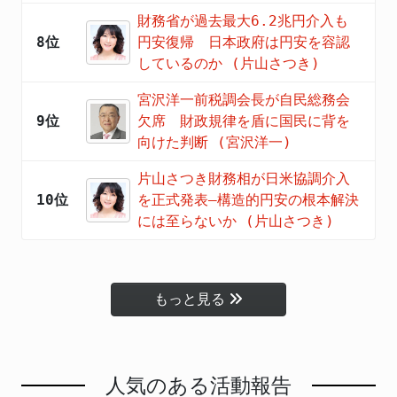
財務省が過去最大6.2兆円介入も
8位
円安復帰 日本政府は円安を容認
しているのか (片山さつき)
宮沢洋一前税調会長が自民総務会
9位
欠席 財政規律を盾に国民に背を
向けた判断 (宮沢洋一)
片山さつき財務相が日米協調介入
10位
を正式発表―構造的円安の根本解決
には至らないか (片山さつき)
もっと見る
人気のある活動報告