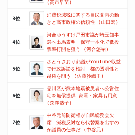
(高市早苗)
消費税減税に関する自民党内の動
3位
きと高市政権の信頼性 (山田宏)
河合ゆうすけ戸田市議が埼玉知事
4位
選へ出馬表明 保守一本化で低投
票率打開を狙う (河合悠祐)
さとうさおり都議がYouTube収益
5位
で行政訴訟を検討 都の透明性と
越権を問う (佐藤沙織里)
品川区が熊本地震被災者へ公営住
6位
宅を無償提供 家電・家具も用意
(森澤恭子)
中谷元前防衛相が自民総務会欠
7位
席 減税反対なら代替案を出すの
が議員の仕事だ (中谷元)