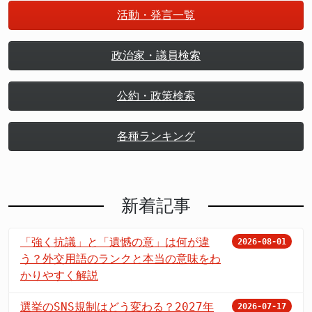
活動・発言一覧
政治家・議員検索
公約・政策検索
各種ランキング
新着記事
「強く抗議」と「遺憾の意」は何が違
2026-08-01
う？外交用語のランクと本当の意味をわ
かりやすく解説
選挙のSNS規制はどう変わる？2027年
2026-07-17