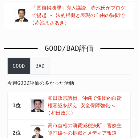
「国旗損壊罪」導入議論、赤池氏がブログ
で提起 - 法的根拠と表現の自由の狭間で
(赤池まさあき)
GOOD/BAD評価
GOOD
BAD
今週GOOD評価の多かった活動
和田政宗議員、沖縄で集団的自衛
1位
権容認を訴え 安全保障強化へ
(和田政宗)
高市首相の消費減税決断：官僚主
2位
導打破への挑戦とメディア報道