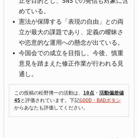
止を目的とし、SNSでの発信も対象に含
めている。
憲法が保障する「表現の自由」との両
立が最大の課題であり、定義の曖昧さ
や恣意的な運用への懸念が出ている。
今国会での成立を目指し、今後、慎重
意見を踏まえた修正作業が行われる見
通し。
この投稿の松野博一の活動は、
10点
・
活動偏差値
45
と評価されています。下記
GOOD・BADボタン
からあなたも評価してください。