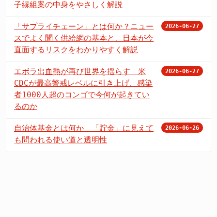
子縁組案の中身をやさしく解説
「サプライチェーン」とは何か？ニュー
2026-06-27
スでよく聞く供給網の基本と、日本が今
直面するリスクをわかりやすく解説
エボラ出血熱が再び世界を揺らす 米
2026-06-27
CDCが最高警戒レベルに引き上げ、感染
者1000人超のコンゴで今何が起きてい
るのか
自治体基金とは何か 「貯金」に見えて
2026-06-26
も問われる使い道と透明性