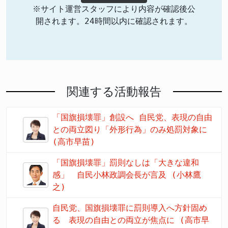
※サイト運営スタッフにより内容が確認後公
開されます。24時間以内に確認されます。
関連する活動報告
「国旗損壊罪」創設へ 自民党、表現の自由
との両立図り「外形行為」のみ処罰対象に
(高市早苗)
「国旗損壊罪」罰則なしは「大きな違和
感」 自民小林政調会長が言及 (小林鷹
之)
自民党、国旗損壊罪に罰則導入へ方針固め
る 表現の自由との両立が焦点に (高市早