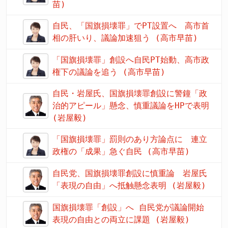
苗)
自民、「国旗損壊罪」でPT設置へ 高市首
相の肝いり、議論加速狙う (高市早苗)
「国旗損壊罪」創設へ自民PT始動、高市政
権下の議論を追う (高市早苗)
自民・岩屋氏、国旗損壊罪創設に警鐘「政
治的アピール」懸念、慎重議論をHPで表明
(岩屋毅)
「国旗損壊罪」罰則のあり方論点に 連立
政権の「成果」急ぐ自民 (高市早苗)
自民党、国旗損壊罪創設に慎重論 岩屋氏
「表現の自由」へ抵触懸念表明 (岩屋毅)
国旗損壊罪「創設」へ 自民党が議論開始
表現の自由との両立に課題 (岩屋毅)