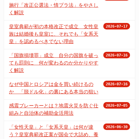
施行「改正公選法・情プラ法」をやさし
く解説
皇室典範が初の本格改正で成立 女性皇
2026-07-17
族は結婚後も皇室に、それでも「女系天
皇」を認めるべきでない理由
「国旗損壊罪」成立 自分の国旗を破っ
2026-07-16
ても罰則に 何が変わるのか分かりやす
く解説
なぜ中国とロシアは金を買い続けるの
2026-07-16
か 「脱ドル化」の裏にある本当の狙い
感震ブレーカーとは？地震火災を防ぐ仕
2026-07-05
組みと自治体の補助金活用法
「女性天皇」と「女系天皇」は何が違
2026-06-30
う？皇室典範改正案が国会で大詰め、養