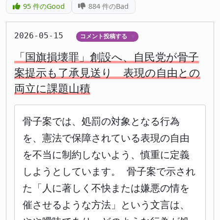
95
件のGood
884
件のBad
2026-05-15
コメント投稿する
▼
「国旗損壊罪」創設へ、自民党が骨子
案提示も了承見送り 表現の自由との
両立に課題山積
骨子案では、処罰の対象となる行為
を、憲法で保障されている表現の自由
を不当に制約しないよう、慎重に定義
しようとしています。 骨子案で示され
た「人に著しく不快または嫌悪の情を
催させるような方法」という文言は、