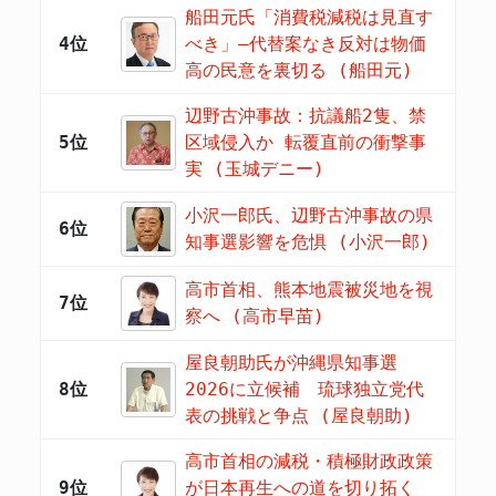
船田元氏「消費税減税は見直す
4位
べき」―代替案なき反対は物価
高の民意を裏切る (船田元)
辺野古沖事故：抗議船2隻、禁
5位
区域侵入か 転覆直前の衝撃事
実 (玉城デニー)
小沢一郎氏、辺野古沖事故の県
6位
知事選影響を危惧 (小沢一郎)
高市首相、熊本地震被災地を視
7位
察へ (高市早苗)
屋良朝助氏が沖縄県知事選
8位
2026に立候補 琉球独立党代
表の挑戦と争点 (屋良朝助)
高市首相の減税・積極財政政策
9位
が日本再生への道を切り拓く