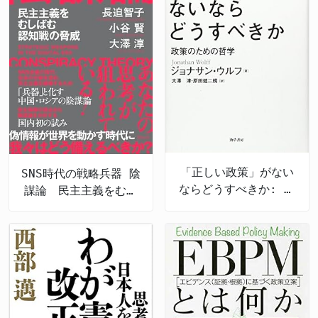
「正しい政策」がない
SNS時代の戦略兵器 陰
ならどうすべきか: 政
謀論 民主主義をむし
策のための哲学
ばむ認知戦の脅威