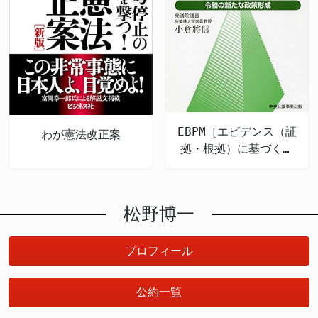
EBPM［エビデンス（証
わが憲法改正案
拠・根拠）に基づく政
策立案］とは何か 令
和の新たな政策形成
松野博一
プロフィール
公約一覧