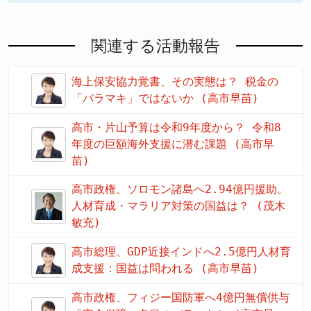
関連する活動報告
海上保安協力覚書、その実態は？ 税金の
「バラマキ」ではないか (高市早苗)
高市・片山予算は令和9年度から？ 令和8
年度の巨額海外支援に潜む課題 (高市早
苗)
高市政権、ソロモン諸島へ2.94億円援助。
人材育成・マラリア対策の国益は？ (茂木
敏充)
高市総理、GDP近接インドへ2.5億円人材育
成支援：国益は問われる (高市早苗)
高市政権、フィジー国防軍へ4億円無償供与