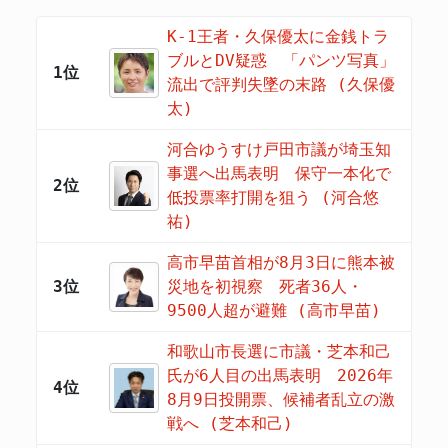
K-1王者・久保優太に金銭トラ
ブルとDV疑惑 「パンツ写真」
1位
流出で評判失墜の末路 (久保優
太)
河合ゆうすけ戸田市議が埼玉知
事選へ出馬表明 保守一本化で
2位
低投票率打開を狙う (河合悠
祐)
高市早苗首相が8月3日に熊本被
3位
災地を初視察 死者36人・
9500人超が避難 (高市早苗)
和歌山市長選に市議・芝本和己
氏が6人目の出馬表明 2026年
4位
8月9日投開票、候補者乱立の激
戦へ (芝本和己)