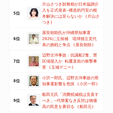
片山さつき財務相が日米協調介
入を正式発表―構造的円安の根
5位
本解決には至らないか (片山さ
つき)
屋良朝助氏が沖縄県知事選
6位
2026に立候補 琉球独立党代
表の挑戦と争点 (屋良朝助)
辺野古沖事故：抗議船2隻、禁
7位
区域侵入か 転覆直前の衝撃事
実 (玉城デニー)
小沢一郎氏、辺野古沖事故の県
8位
知事選影響を危惧 (小沢一郎)
船田元氏「消費税減税は見直す
9位
べき」―代替案なき反対は物価
高の民意を裏切る (船田元)