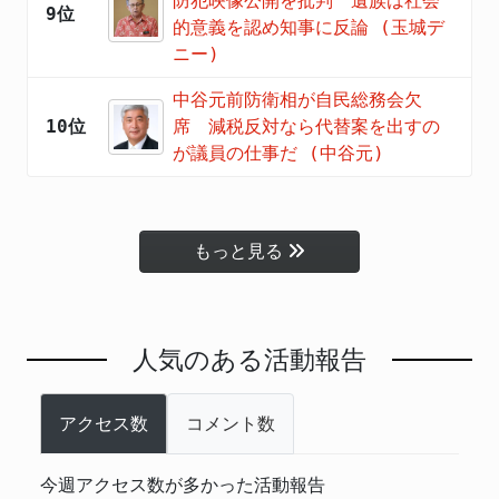
防犯映像公開を批判 遺族は社会
9位
的意義を認め知事に反論 (玉城デ
ニー)
中谷元前防衛相が自民総務会欠
10位
席 減税反対なら代替案を出すの
が議員の仕事だ (中谷元)
もっと見る
人気のある活動報告
アクセス数
コメント数
今週アクセス数が多かった活動報告