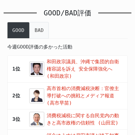
GOOD/BAD評価
GOOD
BAD
今週GOOD評価の多かった活動
和田政宗議員、沖縄で集団的自衛
1位
権容認を訴え 安全保障強化へ
(和田政宗)
高市首相の消費減税決断：官僚主
2位
導打破への挑戦とメディア報道
(高市早苗)
消費税減税に関する自民党内の動
3位
きと高市政権の信頼性 (山田宏)