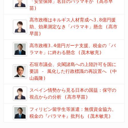
「安全保障」名目のバラマキか (高市早
苗)
高市政権はキルギス人材育成へ3.8億円援
助、効果測定なき「バラマキ」懸念 (高市
早苗)
高市政権3.4億円ガーナ支援、税金の「バ
ラマキ」に終わる懸念 (茂木敏充)
石垣市議会、尖閣諸島への上陸許可を国に
要請 - 風化した行政標識の再設置へ (中
山義隆)
スペイン情勢から見る日本の国益：保守の
視点からの分析 (高市早苗)
フィリピン留学生等派遣：無償資金協力、
税金の『バラマキ』批判も (茂木敏充)