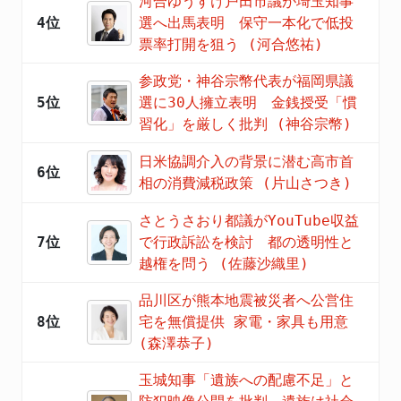
河合ゆうすけ戸田市議が埼玉知事
4位
選へ出馬表明 保守一本化で低投
票率打開を狙う (河合悠祐)
参政党・神谷宗幣代表が福岡県議
5位
選に30人擁立表明 金銭授受「慣
習化」を厳しく批判 (神谷宗幣)
日米協調介入の背景に潜む高市首
6位
相の消費減税政策 (片山さつき)
さとうさおり都議がYouTube収益
7位
で行政訴訟を検討 都の透明性と
越権を問う (佐藤沙織里)
品川区が熊本地震被災者へ公営住
8位
宅を無償提供 家電・家具も用意
(森澤恭子)
玉城知事「遺族への配慮不足」と