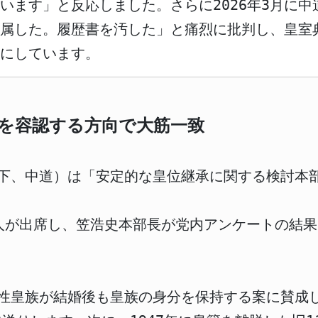
います」と反応しました。さらに2026年3月に
所属した。履歴書を汚した」と痛烈に批判し、皇室
りにしています。
を容認する方向で大筋一致
（以下、中道）は「安定的な皇位継承に関する検討
人が出席し、笠浩史本部長が党内アンケートの結
女性皇族が結婚後も皇族の身分を保持する案に賛成