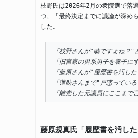
枝野氏は2026年2月の衆院選で
つ、「最終決定までに議論が深め
した。
「枝野さんが"嘘ですよね？"
「旧宮家の男系男子を養子に
「藤原さんが"履歴書を汚した
「蓮舫さんまで"戸惑っている
「離党した元議員にここまで
藤原規真氏「履歴書を汚した