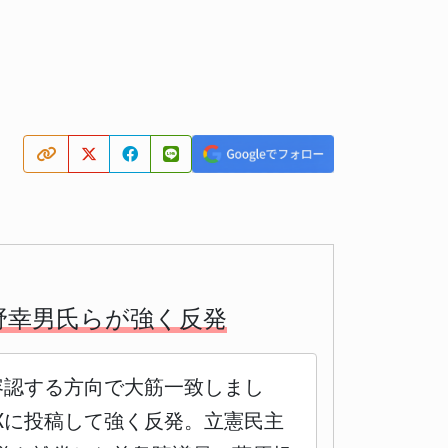
野幸男氏らが強く反発
容認する方向で大筋一致しまし
Xに投稿して強く反発。立憲民主