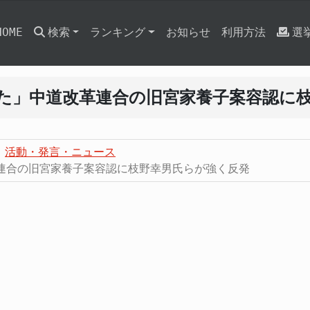
HOME
検索
ランキング
お知らせ
利用方法
選
た」中道改革連合の旧宮家養子案容認に
活動・発言・ニュース
連合の旧宮家養子案容認に枝野幸男氏らが強く反発