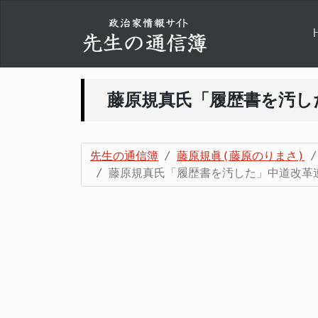
藤原規真氏「履歴書を汚し
先生の通信簿
藤原規眞(藤原のりまさ)
藤原規真氏「履歴書を汚した」中道改革