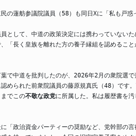
民の蓮舫参議院議員（58）も同日Xに「私も戸惑
議員として、中道の政策決定には携わっていないた
で、「長く皇族を離れた方の養子縁組を認めること
葉で中道を批判したのが、2026年2月の衆院選
式に認められた前衆院議員の藤原規真氏（48）です
月までこの
不敬な政党
に所属した。私は履歴書を汚
後に「政治資金パーティーの奨励など、党幹部の言