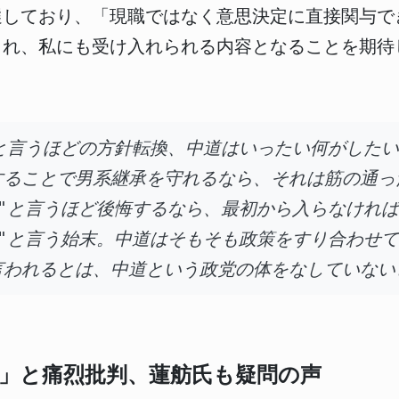
落選しており、「現職ではなく意思決定に直接関与
られ、私にも受け入れられる内容となることを期待
と言うほどの方針転換、中道はいったい何がした
することで男系継承を守れるなら、それは筋の通っ
"と言うほど後悔するなら、最初から入らなけれ
"と言う始末。中道はそもそも政策をすり合わせ
言われるとは、中道という政党の体をなしていない
」と痛烈批判、蓮舫氏も疑問の声