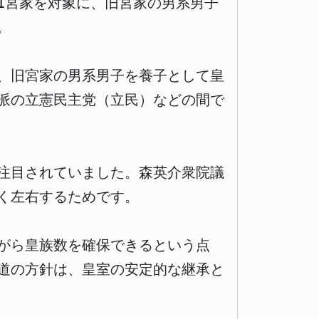
11宮家を対象に、旧宮家の男系男子
。
、旧宮家の男系男子を養子として皇
派の立憲民主党（立民）などの間で
注目されていました。森英介衆院議
く左右するためです。
がら皇族数を確保できるという点
道の方針は、皇室の安定的な継承と