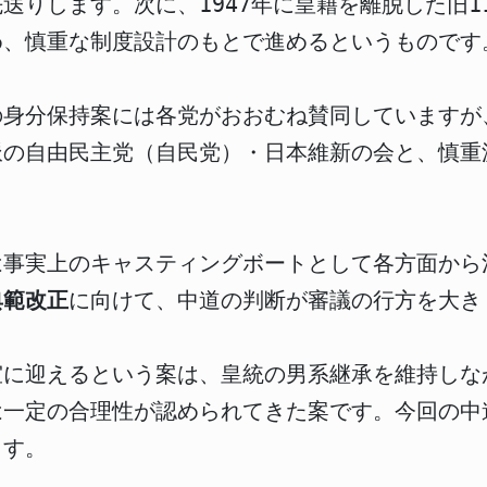
送りします。次に、1947年に皇籍を離脱した旧
め、慎重な制度設計のもとで進めるというものです
の身分保持案には各党がおおむね賛同していますが
派の自由民主党（自民党）・日本維新の会と、慎重
は事実上のキャスティングボートとして各方面から
典範改正
に向けて、中道の判断が審議の行方を大き
室に迎えるという案は、皇統の男系継承を維持しな
は一定の合理性が認められてきた案です。今回の中
ます。