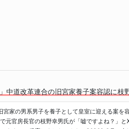
」中道改革連合の旧宮家養子案容認に枝
合は旧宮家の男系男子を養子として皇室に迎える案を
で元官房長官の枝野幸男氏が「嘘ですよね？」と