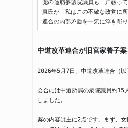
党の蓮舫参議院議員も「戸惑って
真氏が「私はこの不敬な政党に
連合の内部矛盾を一気に浮き彫
中道改革連合が旧宮家養子案
2026年5月7日、中道改革連合
会合には中道所属の衆院議員約15
しました。
案の内容は主に2点です。まず、