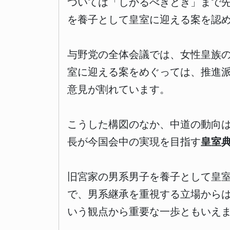
ついては「しかるべきとき」まで先
を養子として皇室に迎える案を認
与野党の全体会議では、女性皇族
室に迎える案をめぐっては、推進
意見が割れています。
こうした構図のなか、中道の動向
長が今国会中の実現を目指す
皇室
旧宮家の男系男子を養子として皇
で、男系継承を重視する立場から
いう観点から重要な一歩ともいえ