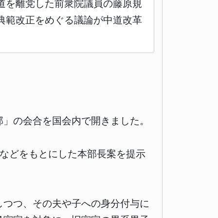
中道を離党した前衆院議員の藤原規
典範改正をめぐる議論が中道改革
本部」の会合を国会内で開きました。
果などをもとにした本部長案を提示
しつつ、その夫や子への身分付与に