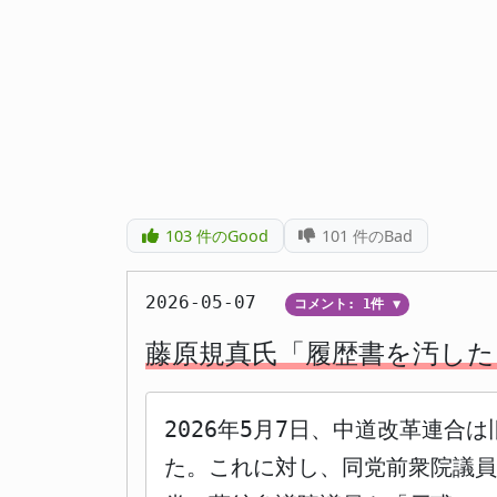
103
件のGood
101
件のBad
2026-05-07
コメント: 1件
▼
藤原規真氏「履歴書を汚した
2026年5月7日、中道改革連
た。これに対し、同党前衆院議員