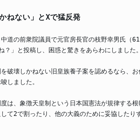
かねない」とXで猛反発
中道の前衆院議員で元官房長官の枝野幸男氏（61）
ね？」と投稿し、困惑と驚きをあらわにしました
制を破壊しかねない旧皇族養子案を認めるなら、お
示唆しました。
制度は、象徴天皇制という日本国憲法が規律する根
足して2で割ったり、他の大義のために妥協したり