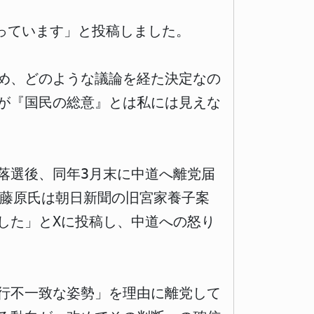
っています」と投稿しました。
め、どのような議論を経た決定なの
が『国民の総意』とは私には見えな
で落選後、同年3月末に中道へ離党届
。藤原氏は朝日新聞の旧宮家養子案
した」とXに投稿し、中道への怒り
行不一致な姿勢」を理由に離党して