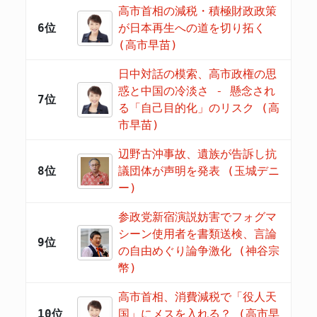
高市首相の減税・積極財政政策
6位
が日本再生への道を切り拓く
(高市早苗)
日中対話の模索、高市政権の思
惑と中国の冷淡さ - 懸念され
7位
る「自己目的化」のリスク (高
市早苗)
辺野古沖事故、遺族が告訴し抗
8位
議団体が声明を発表 (玉城デニ
ー)
参政党新宿演説妨害でフォグマ
シーン使用者を書類送検、言論
9位
の自由めぐり論争激化 (神谷宗
幣)
高市首相、消費減税で「役人天
10位
国」にメスを入れる？ (高市早