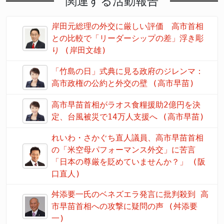
関連する活動報告
岸田元総理の外交に厳しい評価 高市首相
との比較で「リーダーシップの差」浮き彫
り (岸田文雄)
「竹島の日」式典に見る政府のジレンマ：
高市政権の公約と外交の壁 (高市早苗)
高市早苗首相がラオス食糧援助2億円を決
定、台風被災で14万人支援へ (高市早苗)
れいわ・さかぐち直人議員、高市早苗首相
の「米空母パフォーマンス外交」に苦言
「日本の尊厳を貶めていませんか？」 (阪
口直人)
舛添要一氏のベネズエラ発言に批判殺到 高
市早苗首相への攻撃に疑問の声 (舛添要
一)