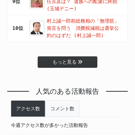
9位
任言及は？ 遺族への配慮に終始
(玉城デニー)
村上誠一郎前総務相の「無理筋」
10位
発言を問う 消費税減税は選挙公
約のはずだ (村上誠一郎)
もっと見る
人気のある活動報告
アクセス数
コメント数
今週アクセス数が多かった活動報告