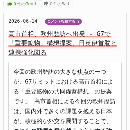
0
件のGood
0
件のBad
2026-06-14
コメント投稿する
▼
高市首相、欧州歴訪へ出発 - G7で
「重要鉱物」構想提案、日英伊首脳と
連携強化図る
今回の欧州歴訪の大きな焦点の一つ
が、G7サミットにおける高市首相によ
る「重要鉱物の共同備蓄構想」の提案
です。 高市首相による今回の欧州歴訪
は、国内外で多くの課題を抱える日本
が、積極的な外交を展開することで、