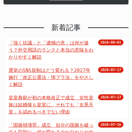
新着記事
「強く抗議」と「遺憾の意」は何が違
2026-08-01
う？外交用語のランクと本当の意味をわ
かりやすく解説
選挙のSNS規制はどう変わる？2027年
2026-07-17
施行「改正公選法・情プラ法」をやさし
く解説
皇室典範が初の本格改正で成立 女性皇
2026-07-17
族は結婚後も皇室に、それでも「女系天
皇」を認めるべきでない理由
「国旗損壊罪」成立 自分の国旗を破っ
2026-07-16