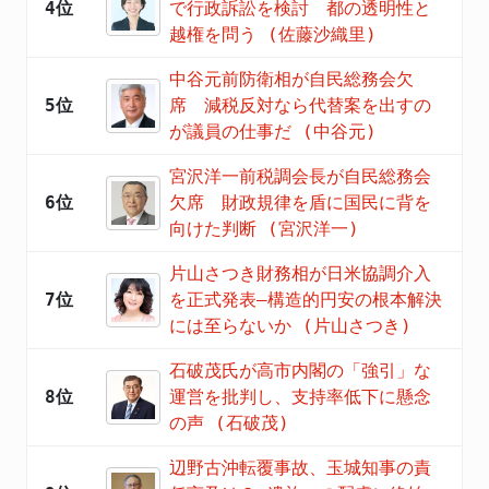
4位
で行政訴訟を検討 都の透明性と
越権を問う (佐藤沙織里)
中谷元前防衛相が自民総務会欠
5位
席 減税反対なら代替案を出すの
が議員の仕事だ (中谷元)
宮沢洋一前税調会長が自民総務会
6位
欠席 財政規律を盾に国民に背を
向けた判断 (宮沢洋一)
片山さつき財務相が日米協調介入
7位
を正式発表―構造的円安の根本解決
には至らないか (片山さつき)
石破茂氏が高市内閣の「強引」な
8位
運営を批判し、支持率低下に懸念
の声 (石破茂)
辺野古沖転覆事故、玉城知事の責