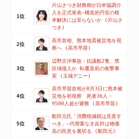
片山さつき財務相が日米協調介
入を正式発表―構造的円安の根
1位
本解決には至らないか (片山さ
つき)
高市首相、熊本地震被災地を視
2位
察へ (高市早苗)
辺野古沖事故：抗議船2隻、禁
3位
区域侵入か 転覆直前の衝撃事
実 (玉城デニー)
高市早苗首相が8月3日に熊本被
4位
災地を初視察 死者36人・
9500人超が避難 (高市早苗)
船田元氏「消費税減税は見直す
5位
べき」―代替案なき反対は物価
高の民意を裏切る (船田元)