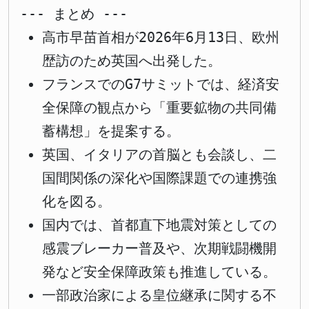
--- まとめ ---
高市早苗首相が2026年6月13日、欧州
歴訪のため英国へ出発した。
フランスでのG7サミットでは、経済安
全保障の観点から「重要鉱物の共同備
蓄構想」を提案する。
英国、イタリアの首脳とも会談し、二
国間関係の深化や国際課題での連携強
化を図る。
国内では、首都直下地震対策としての
感震ブレーカー普及や、次期戦闘機開
発など安全保障政策も推進している。
一部政治家による皇位継承に関する不