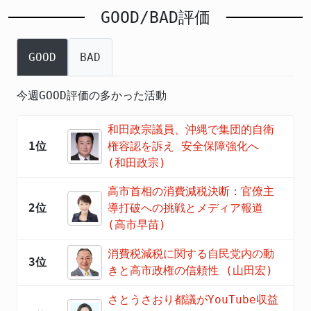
GOOD/BAD評価
GOOD
BAD
今週GOOD評価の多かった活動
和田政宗議員、沖縄で集団的自衛
1位
権容認を訴え 安全保障強化へ
(和田政宗)
高市首相の消費減税決断：官僚主
2位
導打破への挑戦とメディア報道
(高市早苗)
消費税減税に関する自民党内の動
3位
きと高市政権の信頼性 (山田宏)
さとうさおり都議がYouTube収益