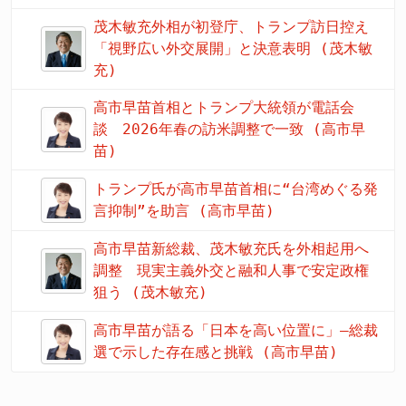
茂木敏充外相が初登庁、トランプ訪日控え
「視野広い外交展開」と決意表明 (茂木敏
充)
高市早苗首相とトランプ大統領が電話会
談 2026年春の訪米調整で一致 (高市早
苗)
トランプ氏が高市早苗首相に“台湾めぐる発
言抑制”を助言 (高市早苗)
高市早苗新総裁、茂木敏充氏を外相起用へ
調整 現実主義外交と融和人事で安定政権
狙う (茂木敏充)
高市早苗が語る「日本を高い位置に」―総裁
選で示した存在感と挑戦 (高市早苗)