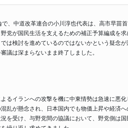
首討論で、中道改革連合の小川淳也代表は、高市早苗
。野党が国民生活を支えるための補正予算編成を求
々では検討を進めているのではないかという疑念が
会審議は深まらないまま終了しました。
ルによるイランへの攻撃を機に中東情勢は急速に悪
の混乱が懸念され、日本国内でも物価上昇や経済へ
状況を受け、与野党間の協議において、野党側は国