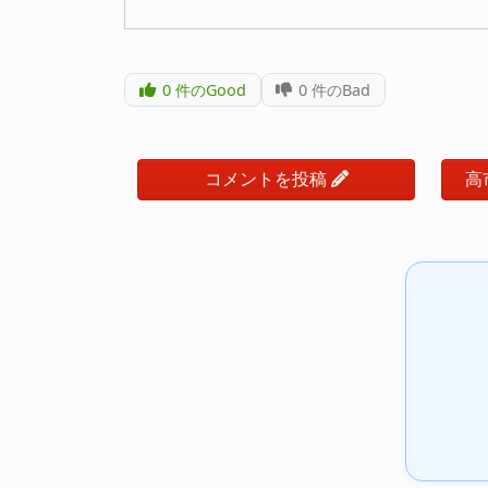
0
件のGood
0
件のBad
コメントを投稿
高