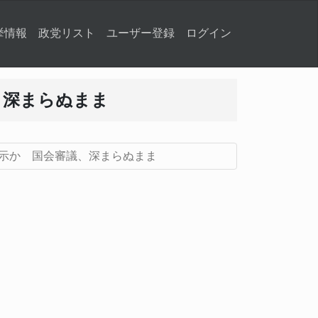
挙情報
政党リスト
ユーザー登録
ログイン
、深まらぬまま
示か 国会審議、深まらぬまま