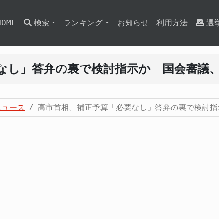
HOME
検索
ランキング
お知らせ
利用方法
選
なし」答弁の裏で検討指示か 国会審議
ニュース
高市首相、補正予算「必要なし」答弁の裏で検討指