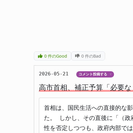
0
件のGood
0
件のBad
2026-05-21
コメント投稿する
▼
高市首相、補正予算「必要な
首相は、国民生活への直接的な影
た。 しかし、その直後に「（政
性を否定しつつも、政府内部では