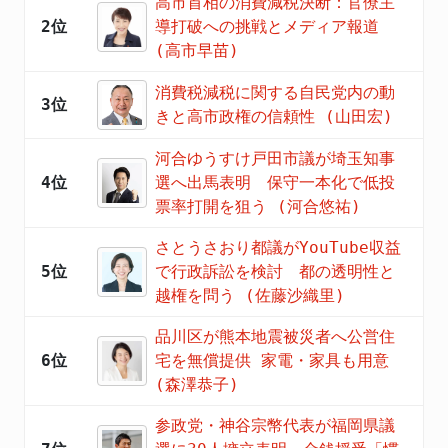
高市首相の消費減税決断：官僚主
2位
導打破への挑戦とメディア報道
(高市早苗)
消費税減税に関する自民党内の動
3位
きと高市政権の信頼性 (山田宏)
河合ゆうすけ戸田市議が埼玉知事
4位
選へ出馬表明 保守一本化で低投
票率打開を狙う (河合悠祐)
さとうさおり都議がYouTube収益
5位
で行政訴訟を検討 都の透明性と
越権を問う (佐藤沙織里)
品川区が熊本地震被災者へ公営住
6位
宅を無償提供 家電・家具も用意
(森澤恭子)
参政党・神谷宗幣代表が福岡県議