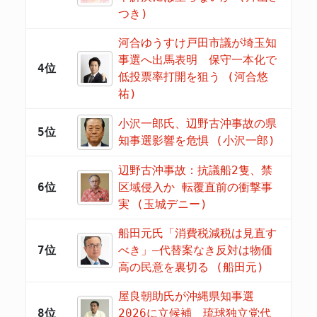
つき)
河合ゆうすけ戸田市議が埼玉知
事選へ出馬表明 保守一本化で
4位
低投票率打開を狙う (河合悠
祐)
小沢一郎氏、辺野古沖事故の県
5位
知事選影響を危惧 (小沢一郎)
辺野古沖事故：抗議船2隻、禁
6位
区域侵入か 転覆直前の衝撃事
実 (玉城デニー)
船田元氏「消費税減税は見直す
7位
べき」―代替案なき反対は物価
高の民意を裏切る (船田元)
屋良朝助氏が沖縄県知事選
8位
2026に立候補 琉球独立党代