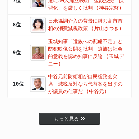
7位
選に30人擁立表明 金銭授受「慣
習化」を厳しく批判 (神谷宗幣)
日米協調介入の背景に潜む高市首
8位
相の消費減税政策 (片山さつき)
玉城知事「遺族への配慮不足」と
防犯映像公開を批判 遺族は社会
9位
的意義を認め知事に反論 (玉城デ
ニー)
中谷元前防衛相が自民総務会欠
10位
席 減税反対なら代替案を出すの
が議員の仕事だ (中谷元)
もっと見る