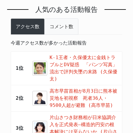
人気のある活動報告
アクセス数
コメント数
今週アクセス数が多かった活動報告
K-1王者・久保優太に金銭トラ
ブルとDV疑惑 「パンツ写真」
1位
流出で評判失墜の末路 (久保優
太)
高市早苗首相が8月3日に熊本被
2位
災地を初視察 死者36人・
9500人超が避難 (高市早苗)
片山さつき財務相が日米協調介
入を正式発表―構造的円安の根
3位
本解決には至らないか (片山さ