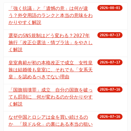
「強く抗議」と「遺憾の意」は何が違
2026-08-01
う？外交用語のランクと本当の意味をわ
かりやすく解説
選挙のSNS規制はどう変わる？2027年
2026-07-17
施行「改正公選法・情プラ法」をやさし
く解説
皇室典範が初の本格改正で成立 女性皇
2026-07-17
族は結婚後も皇室に、それでも「女系天
皇」を認めるべきでない理由
「国旗損壊罪」成立 自分の国旗を破っ
2026-07-16
ても罰則に 何が変わるのか分かりやす
く解説
なぜ中国とロシアは金を買い続けるの
2026-07-16
か 「脱ドル化」の裏にある本当の狙い