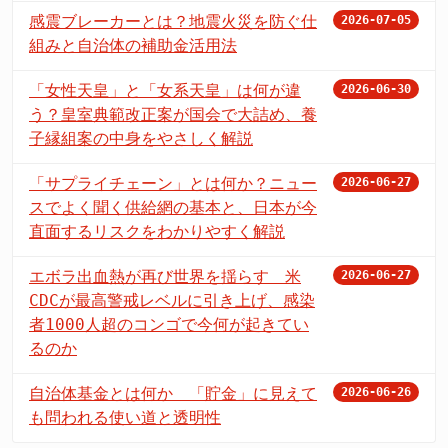
感震ブレーカーとは？地震火災を防ぐ仕
2026-07-05
組みと自治体の補助金活用法
「女性天皇」と「女系天皇」は何が違
2026-06-30
う？皇室典範改正案が国会で大詰め、養
子縁組案の中身をやさしく解説
「サプライチェーン」とは何か？ニュー
2026-06-27
スでよく聞く供給網の基本と、日本が今
直面するリスクをわかりやすく解説
エボラ出血熱が再び世界を揺らす 米
2026-06-27
CDCが最高警戒レベルに引き上げ、感染
者1000人超のコンゴで今何が起きてい
るのか
自治体基金とは何か 「貯金」に見えて
2026-06-26
も問われる使い道と透明性