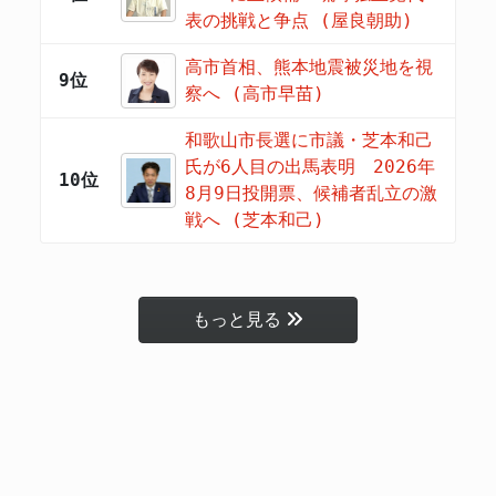
表の挑戦と争点 (屋良朝助)
高市首相、熊本地震被災地を視
9位
察へ (高市早苗)
和歌山市長選に市議・芝本和己
氏が6人目の出馬表明 2026年
10位
8月9日投開票、候補者乱立の激
戦へ (芝本和己)
もっと見る