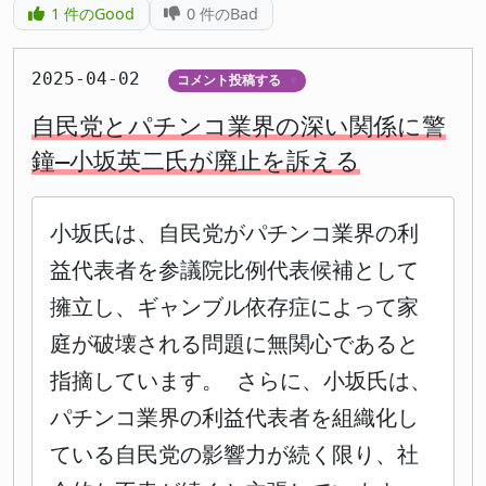
1
件のGood
0
件のBad
2025-04-02
コメント投稿する
▼
自民党とパチンコ業界の深い関係に警
鐘―小坂英二氏が廃止を訴える
小坂氏は、自民党がパチンコ業界の利
益代表者を参議院比例代表候補として
擁立し、ギャンブル依存症によって家
庭が破壊される問題に無関心であると
指摘しています。 さらに、小坂氏は、
パチンコ業界の利益代表者を組織化し
ている自民党の影響力が続く限り、社