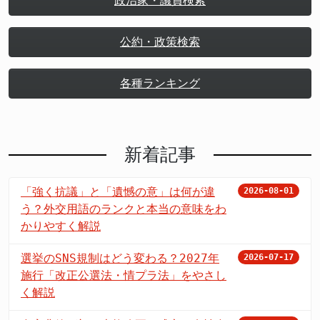
政治家・議員検索
公約・政策検索
各種ランキング
新着記事
「強く抗議」と「遺憾の意」は何が違
2026-08-01
う？外交用語のランクと本当の意味をわ
かりやすく解説
選挙のSNS規制はどう変わる？2027年
2026-07-17
施行「改正公選法・情プラ法」をやさし
く解説