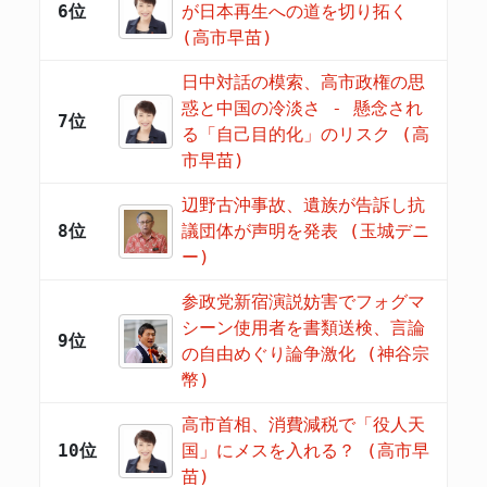
6位
が日本再生への道を切り拓く
(高市早苗)
日中対話の模索、高市政権の思
惑と中国の冷淡さ - 懸念され
7位
る「自己目的化」のリスク (高
市早苗)
辺野古沖事故、遺族が告訴し抗
8位
議団体が声明を発表 (玉城デニ
ー)
参政党新宿演説妨害でフォグマ
シーン使用者を書類送検、言論
9位
の自由めぐり論争激化 (神谷宗
幣)
高市首相、消費減税で「役人天
10位
国」にメスを入れる？ (高市早
苗)