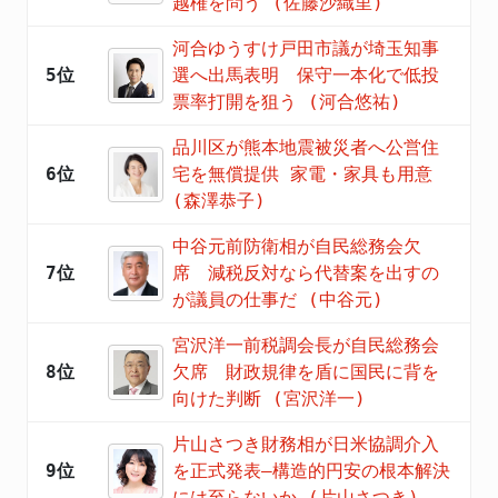
越権を問う (佐藤沙織里)
河合ゆうすけ戸田市議が埼玉知事
5位
選へ出馬表明 保守一本化で低投
票率打開を狙う (河合悠祐)
品川区が熊本地震被災者へ公営住
6位
宅を無償提供 家電・家具も用意
(森澤恭子)
中谷元前防衛相が自民総務会欠
7位
席 減税反対なら代替案を出すの
が議員の仕事だ (中谷元)
宮沢洋一前税調会長が自民総務会
8位
欠席 財政規律を盾に国民に背を
向けた判断 (宮沢洋一)
片山さつき財務相が日米協調介入
9位
を正式発表―構造的円安の根本解決
には至らないか (片山さつき)