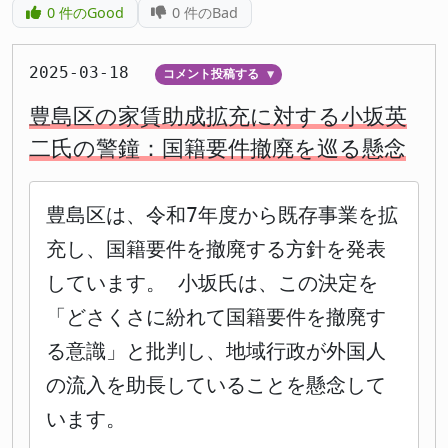
0
件のGood
0
件のBad
2025-03-18
コメント投稿する
▼
豊島区の家賃助成拡充に対する小坂英
二氏の警鐘：国籍要件撤廃を巡る懸念
豊島区は、令和7年度から既存事業を拡
充し、国籍要件を撤廃する方針を発表
しています。 小坂氏は、この決定を
「どさくさに紛れて国籍要件を撤廃す
る意識」と批判し、地域行政が外国人
の流入を助長していることを懸念して
います。