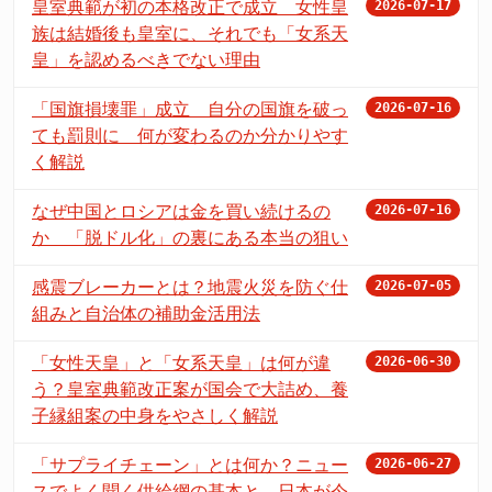
皇室典範が初の本格改正で成立 女性皇
2026-07-17
族は結婚後も皇室に、それでも「女系天
皇」を認めるべきでない理由
「国旗損壊罪」成立 自分の国旗を破っ
2026-07-16
ても罰則に 何が変わるのか分かりやす
く解説
なぜ中国とロシアは金を買い続けるの
2026-07-16
か 「脱ドル化」の裏にある本当の狙い
感震ブレーカーとは？地震火災を防ぐ仕
2026-07-05
組みと自治体の補助金活用法
「女性天皇」と「女系天皇」は何が違
2026-06-30
う？皇室典範改正案が国会で大詰め、養
子縁組案の中身をやさしく解説
「サプライチェーン」とは何か？ニュー
2026-06-27
スでよく聞く供給網の基本と、日本が今