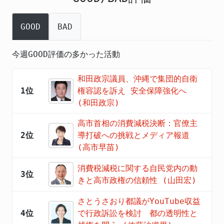
GOOD
BAD
今週GOOD評価の多かった活動
和田政宗議員、沖縄で集団的自衛
1位
権容認を訴え 安全保障強化へ
(和田政宗)
高市首相の消費減税決断：官僚主
2位
導打破への挑戦とメディア報道
(高市早苗)
消費税減税に関する自民党内の動
3位
きと高市政権の信頼性 (山田宏)
さとうさおり都議がYouTube収益
4位
で行政訴訟を検討 都の透明性と