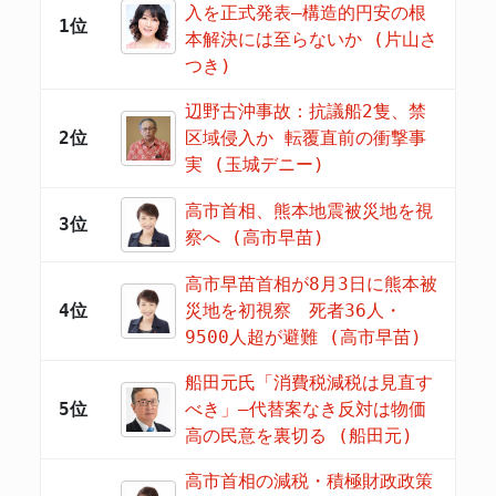
入を正式発表―構造的円安の根
1位
本解決には至らないか (片山さ
つき)
辺野古沖事故：抗議船2隻、禁
2位
区域侵入か 転覆直前の衝撃事
実 (玉城デニー)
高市首相、熊本地震被災地を視
3位
察へ (高市早苗)
高市早苗首相が8月3日に熊本被
4位
災地を初視察 死者36人・
9500人超が避難 (高市早苗)
船田元氏「消費税減税は見直す
5位
べき」―代替案なき反対は物価
高の民意を裏切る (船田元)
高市首相の減税・積極財政政策