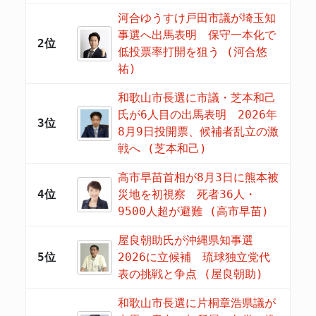
河合ゆうすけ戸田市議が埼玉知
事選へ出馬表明 保守一本化で
2位
低投票率打開を狙う (河合悠
祐)
和歌山市長選に市議・芝本和己
氏が6人目の出馬表明 2026年
3位
8月9日投開票、候補者乱立の激
戦へ (芝本和己)
高市早苗首相が8月3日に熊本被
4位
災地を初視察 死者36人・
9500人超が避難 (高市早苗)
屋良朝助氏が沖縄県知事選
5位
2026に立候補 琉球独立党代
表の挑戦と争点 (屋良朝助)
和歌山市長選に片桐章浩県議が