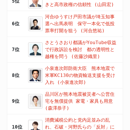
5位
きと高市政権の信頼性 (山田宏)
河合ゆうすけ戸田市議が埼玉知事
6位
選へ出馬表明 保守一本化で低投
票率打開を狙う (河合悠祐)
さとうさおり都議がYouTube収益
7位
で行政訴訟を検討 都の透明性と
越権を問う (佐藤沙織里)
小泉進次郎防衛大臣 熊本地震で
8位
米軍KC130の物資輸送支援を受け
入れ (小泉進次郎)
品川区が熊本地震被災者へ公営住
9位
宅を無償提供 家電・家具も用意
(森澤恭子)
消費減税公約と党内足並みの乱
10位
れ、石破・河野氏らの「反対」に