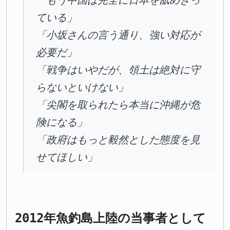
「もう中国は完全に日本を舐めきっ
ている」
「小坂さんの言う通り、強い対応が
必要だ」
「戦争はいやだが、領土は絶対に守
らないといけない」
「尖閣を取られたら本当に沖縄が危
険になる」
「政府はもっと毅然とした態度を見
せてほしい」
2012年魚釣島上陸の当事者として