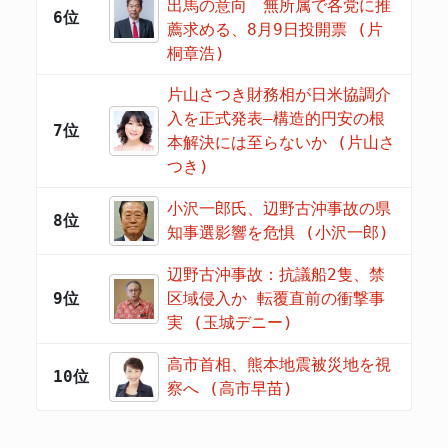
出馬の意向 無所属で各党に推
6位
薦求める、8月9日投開票 (片
桐章浩)
片山さつき財務相が日米協調介
入を正式発表―構造的円安の根
7位
本解決には至らないか (片山さ
つき)
小沢一郎氏、辺野古沖事故の県
8位
知事選影響を危惧 (小沢一郎)
辺野古沖事故：抗議船2隻、禁
9位
区域侵入か 転覆直前の衝撃事
実 (玉城デニー)
高市首相、熊本地震被災地を視
10位
察へ (高市早苗)