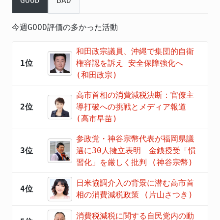
GOOD
BAD
今週GOOD評価の多かった活動
和田政宗議員、沖縄で集団的自衛
1位
権容認を訴え 安全保障強化へ
(和田政宗)
高市首相の消費減税決断：官僚主
2位
導打破への挑戦とメディア報道
(高市早苗)
参政党・神谷宗幣代表が福岡県議
3位
選に30人擁立表明 金銭授受「慣
習化」を厳しく批判 (神谷宗幣)
日米協調介入の背景に潜む高市首
4位
相の消費減税政策 (片山さつき)
消費税減税に関する自民党内の動