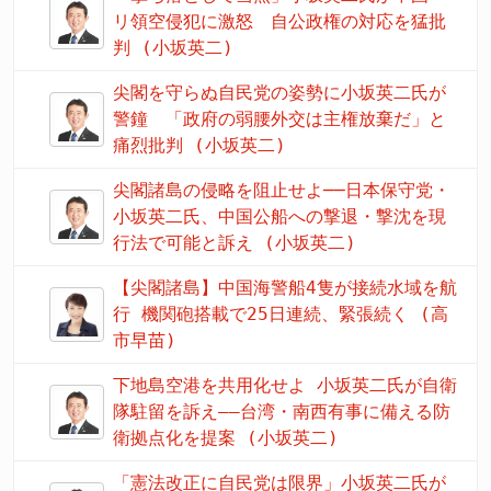
リ領空侵犯に激怒 自公政権の対応を猛批
判 (小坂英二)
尖閣を守らぬ自民党の姿勢に小坂英二氏が
警鐘 「政府の弱腰外交は主権放棄だ」と
痛烈批判 (小坂英二)
尖閣諸島の侵略を阻止せよ──日本保守党・
小坂英二氏、中国公船への撃退・撃沈を現
行法で可能と訴え (小坂英二)
【尖閣諸島】中国海警船4隻が接続水域を航
行 機関砲搭載で25日連続、緊張続く (高
市早苗)
下地島空港を共用化せよ 小坂英二氏が自衛
隊駐留を訴え――台湾・南西有事に備える防
衛拠点化を提案 (小坂英二)
「憲法改正に自民党は限界」小坂英二氏が