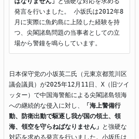
ばなりません」
と強硬な対応を求める
発言を行いました。 小坂氏は2012年8
月に実際に魚釣島に上陸した経験を持
つ、尖閣諸島問題の当事者としての立
場から警鐘を鳴らしています。
日本保守党の小坂英二氏（元東京都荒川区
議会議員）が2025年12月11日、X（旧ツイ
ッター）で中国海警船による尖閣諸島領海
への継続的な侵入に対し、
「海上警備行
動、防衛出動で駆逐し我が国の領土、領
海、領空を守らねばなりません」
と強硬な
対応を求める発言を行いました。小坂氏は