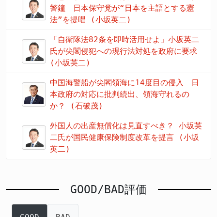
警鐘 日本保守党が“日本を主語とする憲
法”を提唱 (小坂英二)
「自衛隊法82条を即時活用せよ」小坂英二
氏が尖閣侵犯への現行法対処を政府に要求
(小坂英二)
中国海警船が尖閣領海に14度目の侵入 日
本政府の対応に批判続出、領海守れるの
か？ (石破茂)
外国人の出産無償化は見直すべき？ 小坂英
二氏が国民健康保険制度改革を提言 (小坂
英二)
GOOD/BAD評価