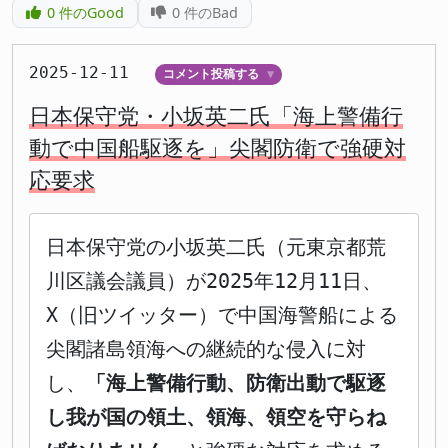
0
件のGood
0
件のBad
2025-12-11
コメント投稿する
▼
日本保守党・小坂英二氏「海上警備行
動で中国船駆逐を」尖閣防衛で強硬対
応要求
日本保守党の小坂英二氏（元東京都荒
川区議会議員）が2025年12月11日、
X（旧ツイッター）で中国海警船による
尖閣諸島領海への継続的な侵入に対
し、
「海上警備行動、防衛出動で駆逐
し我が国の領土、領海、領空を守らね