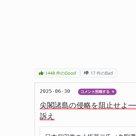
1448
件のGood
17
件のBad
2025-06-30
コメント投稿する
▼
尖閣諸島の侵略を阻止せよ─
訴え