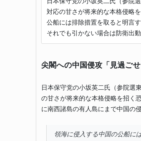
日本保守党の小坂英二氏（参院
対応の甘さが将来的な本格侵略を
公船には排除措置を取ると明言
それでも引かない場合は防衛出動
尖閣への中国侵攻「見過ごせ
日本保守党の小坂英二氏（参院選
の甘さが将来的な本格侵略を招く
に南西諸島の有人島にまで中国の
領海に侵入する中国の公船に