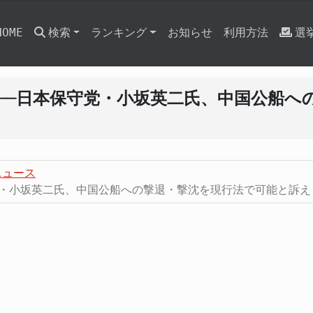
HOME
検索
ランキング
お知らせ
利用方法
選
──日本保守党・小坂英二氏、中国公船へ
ニュース
党・小坂英二氏、中国公船への撃退・撃沈を現行法で可能と訴え