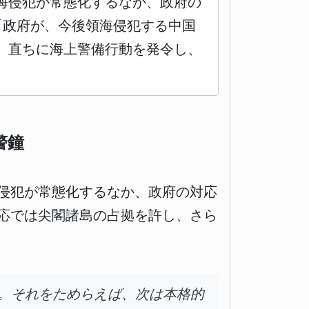
海侵犯が常態化するなか、政府の
「政府が、今後領海侵犯する中国
、直ちに海上警備行動を発令し、
警鐘
侵犯が常態化するなか、政府の対応
応では尖閣諸島の占拠を許し、さら
。それをためらえば、次は本格的