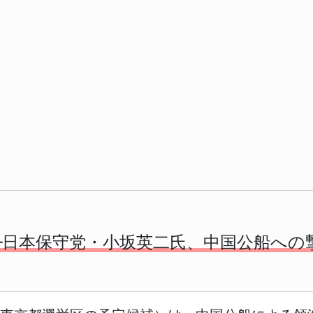
─日本保守党・小坂英二氏、中国公船への