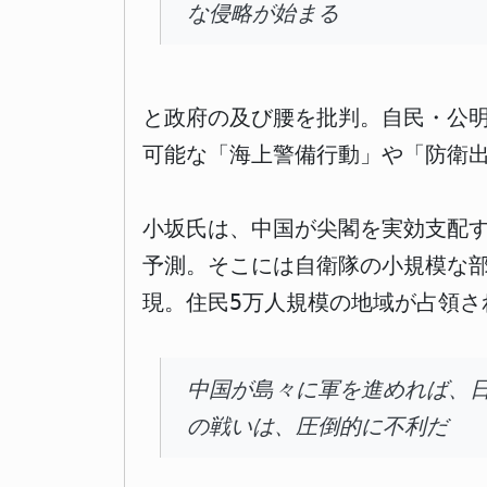
な侵略が始まる
と政府の及び腰を批判。自民・公
可能な「海上警備行動」や「防衛
小坂氏は、中国が尖閣を実効支配
予測。そこには自衛隊の小規模な
現。住民5万人規模の地域が占領さ
中国が島々に軍を進めれば、
の戦いは、圧倒的に不利だ