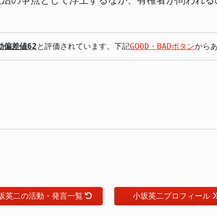
政治の争点として浮上するなか、有権者が問われる
動偏差値62
と評価されています。下記
GOOD・BADボタン
から
坂英二の活動・発言一覧
小坂英二プロフィール