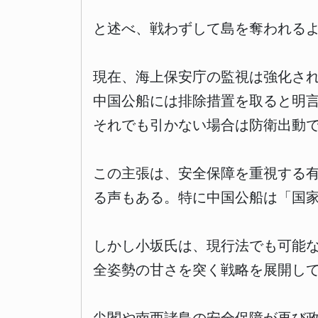
と述べ、戦わずして島を奪われる
現在、海上保安庁の監視は強化さ
中国公船には排除措置を取ると明
それでも引かない場合は防衛出動
この主張は、安全保障を重視する
る声もある。特に中国公船は「国
しかし小坂氏は、現行法でも可能
全姿勢の甘さを突く戦略を展開し