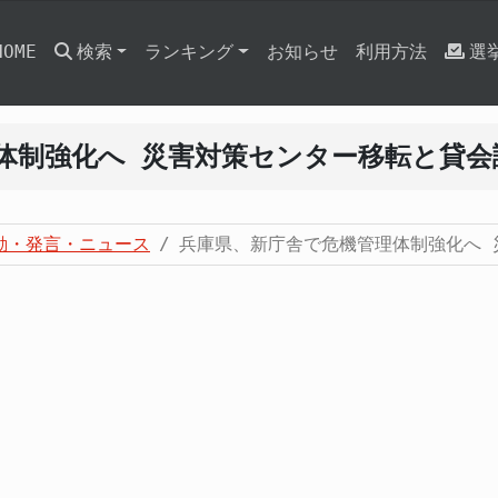
HOME
検索
ランキング
お知らせ
利用方法
選
体制強化へ 災害対策センター移転と貸会
動・発言・ニュース
兵庫県、新庁舎で危機管理体制強化へ 