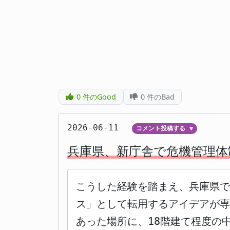
0
件のGood
0
件のBad
2026-06-11
コメント投稿する
▼
兵庫県、新庁舎で危機管理体
こうした経験を踏まえ、兵庫県
ス」として転用するアイデアが専
あった場所に、18階建て程度の