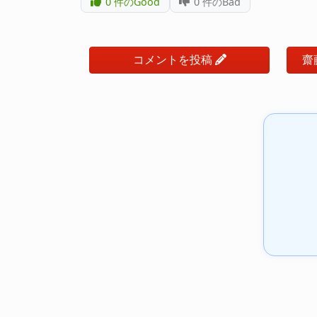
0
件のGood
0
件のBad
コメントを投稿
齋