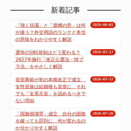
新着記事
「強く抗議」と「遺憾の意」は何
2026-08-01
が違う？外交用語のランクと本当
の意味をわかりやすく解説
選挙のSNS規制はどう変わる？
2026-07-17
2027年施行「改正公選法・情プ
ラ法」をやさしく解説
皇室典範が初の本格改正で成立
2026-07-17
女性皇族は結婚後も皇室に、それ
でも「女系天皇」を認めるべきで
ない理由
「国旗損壊罪」成立 自分の国旗
2026-07-16
を破っても罰則に 何が変わるの
か分かりやすく解説