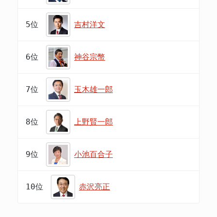
5位
吉村洋文
6位
神谷宗幣
7位
玉木雄一郎
8位
上野賢一郎
9位
小池百合子
10位
赤沢亮正