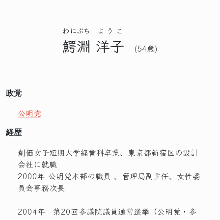
わにぶち
ようこ
鰐淵
洋子
(54歳)
政党
公明党
経歴
創価女子短期大学経営科卒業、東京都新宿区の設計
会社に就職
2000年 公明党本部の職員 、管理局副主任、女性委
員会事務次長
2004年 第20回参議院議員通常選挙（公明党・参