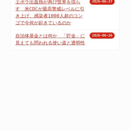
エボラ出血熱が再び世界を揺ら
2026-06-27
す 米CDCが最高警戒レベルに引
き上げ、感染者1000人超のコン
ゴで今何が起きているのか
自治体基金とは何か 「貯金」に
2026-06-26
見えても問われる使い道と透明性