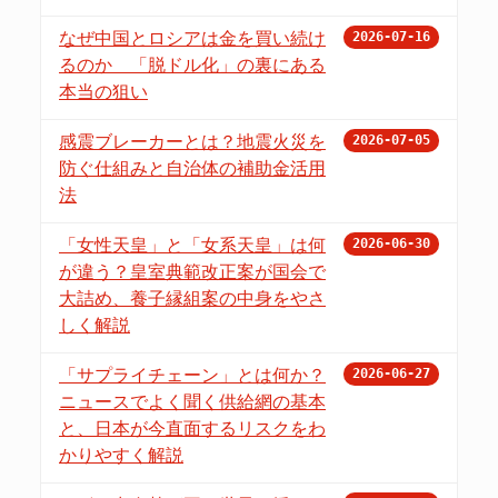
なぜ中国とロシアは金を買い続け
2026-07-16
るのか 「脱ドル化」の裏にある
本当の狙い
感震ブレーカーとは？地震火災を
2026-07-05
防ぐ仕組みと自治体の補助金活用
法
「女性天皇」と「女系天皇」は何
2026-06-30
が違う？皇室典範改正案が国会で
大詰め、養子縁組案の中身をやさ
しく解説
「サプライチェーン」とは何か？
2026-06-27
ニュースでよく聞く供給網の基本
と、日本が今直面するリスクをわ
かりやすく解説