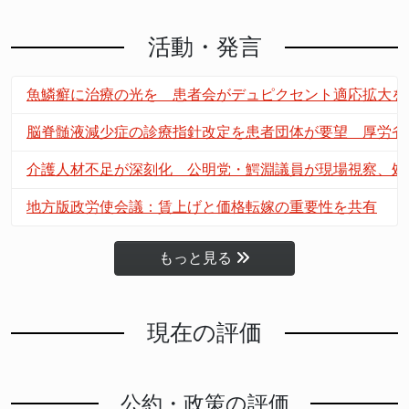
活動・発言
魚鱗癬に治療の光を 患者会がデュピクセント適応拡大を
脳脊髄液減少症の診療指針改定を患者団体が要望 厚労省
介護人材不足が深刻化 公明党・鰐淵議員が現場視察、処
地方版政労使会議：賃上げと価格転嫁の重要性を共有
もっと見る
現在の評価
公約・政策の評価