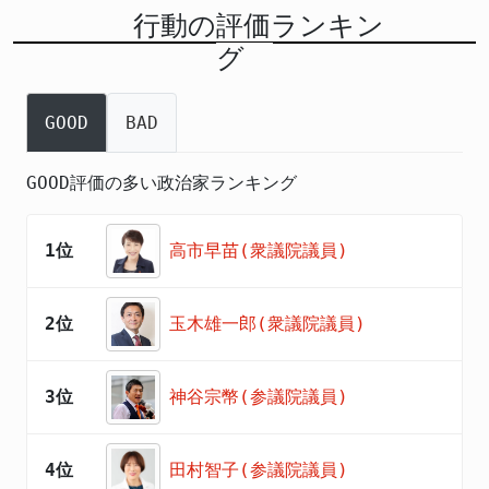
行動の評価ランキン
グ
GOOD
BAD
GOOD評価の多い政治家ランキング
1位
高市早苗(衆議院議員)
2位
玉木雄一郎(衆議院議員)
3位
神谷宗幣(参議院議員)
4位
田村智子(参議院議員)