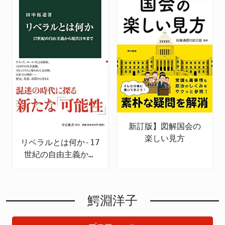
新訂版】図解国会の
楽しい見方
リベラルとは何か-17
世紀の自由主義から
現代日本まで
鰐淵洋子