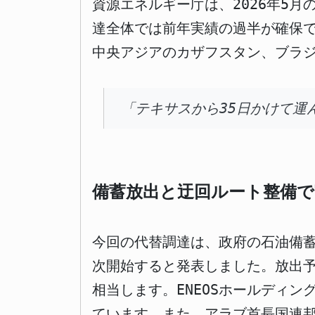
資源エネルギー庁は、2026年5
達全体では前年実績の過半が確保
中央アジアのカザフスタン、ブラ
「テキサスから35日かけて運
備蓄放出と迂回ルート整備で
今回の代替調達は、政府の石油備蓄
次開始すると発表しました。放出予
相当します。ENEOSホールディ
ています。また、アラブ首長国連