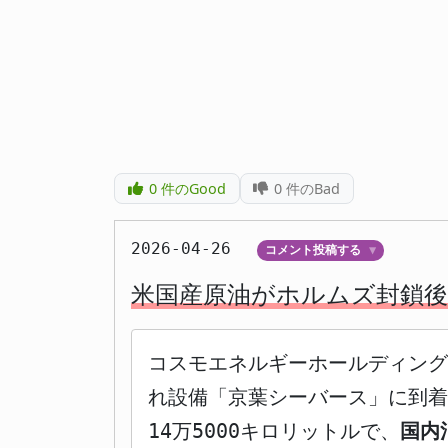
0
件のGood
0
件のBad
2026-04-26
コメント投稿する
▼
米国産原油がホルムズ封鎖後
コスモエネルギーホールディング
れ設備「京葉シーバース」に到着
14万5000キロリットルで、
国内