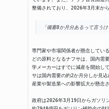
整備されており、2026年3月末
「備蓄8か月分あるって言う
専門家や市場関係者が懸念してい
どの原料となるナフサは、国内需要
学メーカーはすでに減産を開始し
サは国内需要の約2か月分しか見
産業や製造業への影響拡大が懸念
政府は2026年3月19日からガソ
約7948億円をガソリン補助金の