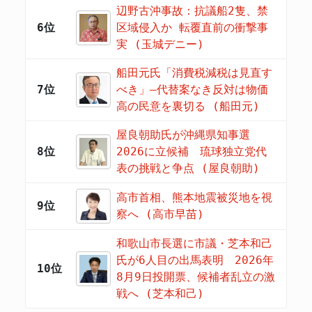
辺野古沖事故：抗議船2隻、禁
6位
区域侵入か 転覆直前の衝撃事
実 (玉城デニー)
船田元氏「消費税減税は見直す
7位
べき」―代替案なき反対は物価
高の民意を裏切る (船田元)
屋良朝助氏が沖縄県知事選
8位
2026に立候補 琉球独立党代
表の挑戦と争点 (屋良朝助)
高市首相、熊本地震被災地を視
9位
察へ (高市早苗)
和歌山市長選に市議・芝本和己
氏が6人目の出馬表明 2026年
10位
8月9日投開票、候補者乱立の激
戦へ (芝本和己)