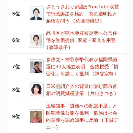
さとうさおり都議がYouTube収益
5位
で行政訴訟を検討 都の透明性と
越権を問う (佐藤沙織里)
品川区が熊本地震被災者へ公営住
6位
宅を無償提供 家電・家具も用意
(森澤恭子)
参政党・神谷宗幣代表が福岡県議
7位
選に30人擁立表明 金銭授受「慣
習化」を厳しく批判 (神谷宗幣)
日米協調介入の背景に潜む高市首
8位
相の消費減税政策 (片山さつき)
玉城知事「遺族への配慮不足」と
防犯映像公開を批判 遺族は社会
9位
的意義を認め知事に反論 (玉城デ
ニー)