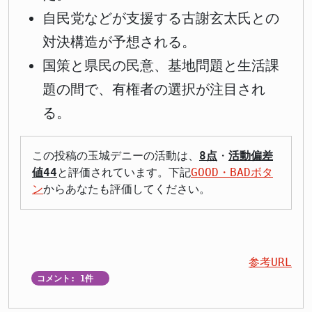
自民党などが支援する古謝玄太氏との
対決構造が予想される。
国策と県民の民意、基地問題と生活課
題の間で、有権者の選択が注目され
る。
この投稿の玉城デニーの活動は、
8点
・
活動偏差
値44
と評価されています。下記
GOOD・BADボタ
ン
からあなたも評価してください。
参考URL
コメント: 1件
▼