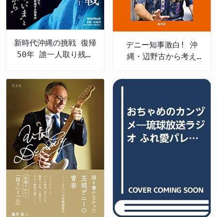
新時代沖縄の挑戦 復帰
デニー知事激白! 沖
50年 誰一人取り残さ
縄・辺野古から考え
ない未来へ
る、私たちの未来