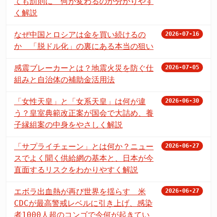
ても罰則に 何が変わるのか分かりやす
く解説
なぜ中国とロシアは金を買い続けるの
2026-07-16
か 「脱ドル化」の裏にある本当の狙い
感震ブレーカーとは？地震火災を防ぐ仕
2026-07-05
組みと自治体の補助金活用法
「女性天皇」と「女系天皇」は何が違
2026-06-30
う？皇室典範改正案が国会で大詰め、養
子縁組案の中身をやさしく解説
「サプライチェーン」とは何か？ニュー
2026-06-27
スでよく聞く供給網の基本と、日本が今
直面するリスクをわかりやすく解説
エボラ出血熱が再び世界を揺らす 米
2026-06-27
CDCが最高警戒レベルに引き上げ、感染
者1000人超のコンゴで今何が起きてい