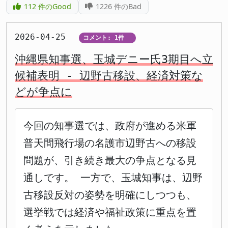
112
件のGood
1226
件のBad
2026-04-25
コメント: 1件
▼
沖縄県知事選、玉城デニー氏3期目へ立
候補表明 - 辺野古移設、経済対策な
どが争点に
今回の知事選では、政府が進める米軍
普天間飛行場の名護市辺野古への移設
問題が、引き続き最大の争点となる見
通しです。 一方で、玉城知事は、辺野
古移設反対の姿勢を明確にしつつも、
選挙戦では経済や福祉政策に重点を置