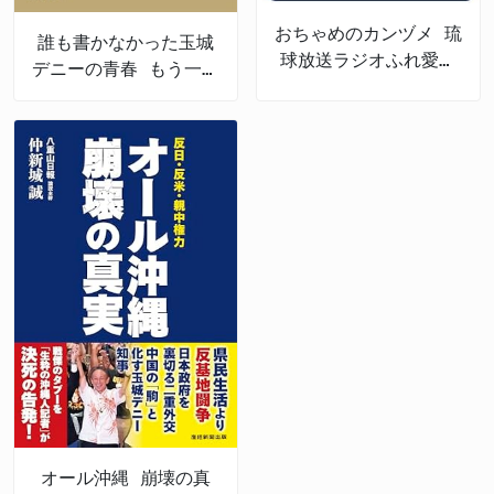
おちゃめのカンヅメ 琉
誰も書かなかった玉城
球放送ラジオふれ愛パ
デニーの青春 もう一つ
レット番外編
の沖縄戦後史
オール沖縄 崩壊の真