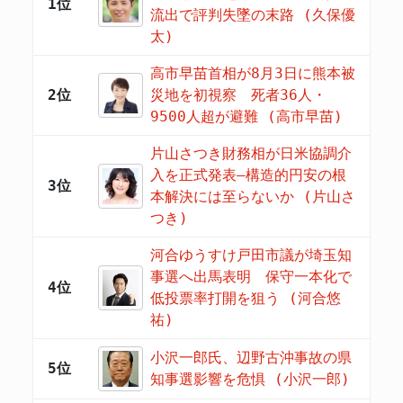
1位
流出で評判失墜の末路 (久保優
太)
高市早苗首相が8月3日に熊本被
2位
災地を初視察 死者36人・
9500人超が避難 (高市早苗)
片山さつき財務相が日米協調介
入を正式発表―構造的円安の根
3位
本解決には至らないか (片山さ
つき)
河合ゆうすけ戸田市議が埼玉知
事選へ出馬表明 保守一本化で
4位
低投票率打開を狙う (河合悠
祐)
小沢一郎氏、辺野古沖事故の県
5位
知事選影響を危惧 (小沢一郎)