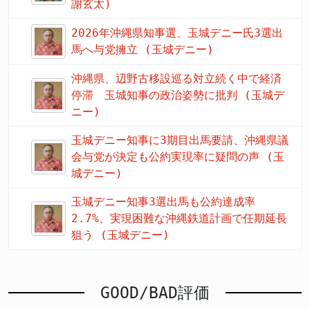
謝玄太)
2026年沖縄県知事選、玉城デニー氏3選出
馬へ与党擁立 (玉城デニー)
沖縄県、辺野古移設巡る対立続く中で経済
停滞 玉城知事の政治姿勢に批判 (玉城デ
ニー)
玉城デニー知事に3期目出馬要請、沖縄県議
会与党が決定も公約実現率に疑問の声 (玉
城デニー)
玉城デニー知事3選出馬も公約達成率
2.7%、実現困難な沖縄鉄道計画で任期延長
狙う (玉城デニー)
GOOD/BAD評価