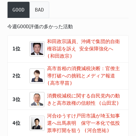
GOOD
BAD
今週GOOD評価の多かった活動
和田政宗議員、沖縄で集団的自衛
1位
権容認を訴え 安全保障強化へ
(和田政宗)
高市首相の消費減税決断：官僚主
2位
導打破への挑戦とメディア報道
(高市早苗)
消費税減税に関する自民党内の動
3位
きと高市政権の信頼性 (山田宏)
河合ゆうすけ戸田市議が埼玉知事
4位
選へ出馬表明 保守一本化で低投
票率打開を狙う (河合悠祐)