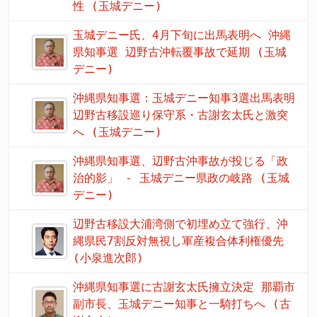
性 (玉城デニー)
玉城デニー氏、4月下旬に出馬表明へ 沖縄
県知事選 辺野古沖転覆事故で延期 (玉城
デニー)
沖縄県知事選：玉城デニー知事3選出馬表明
辺野古移設巡り保守系・古謝玄太氏と激突
へ (玉城デニー)
沖縄県知事選、辺野古沖事故が投じる「政
治的影」 - 玉城デニー県政の岐路 (玉城
デニー)
辺野古移設大浦湾側で初埋め立て強行、沖
縄県民7割反対無視し軍産複合体利権優先
(小泉進次郎)
沖縄県知事選に古謝玄太氏擁立決定 那覇市
副市長、玉城デニー知事と一騎打ちへ (古