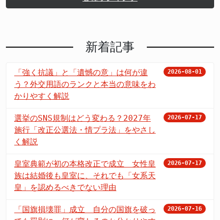
新着記事
「強く抗議」と「遺憾の意」は何が違
2026-08-01
う？外交用語のランクと本当の意味をわ
かりやすく解説
選挙のSNS規制はどう変わる？2027年
2026-07-17
施行「改正公選法・情プラ法」をやさし
く解説
皇室典範が初の本格改正で成立 女性皇
2026-07-17
族は結婚後も皇室に、それでも「女系天
皇」を認めるべきでない理由
「国旗損壊罪」成立 自分の国旗を破っ
2026-07-16