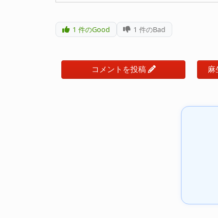
1
件のGood
1
件のBad
コメントを投稿
麻