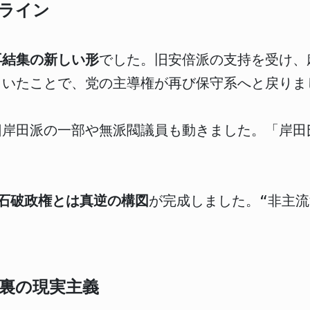
ライン
再結集の新しい形
でした。旧安倍派の支持を受け、
向いたことで、党の主導権が再び保守系へと戻りま
旧岸田派の一部や無派閥議員も動きました。「岸田
。
の石破政権とは真逆の構図
が完成しました。“非主
裏の現実主義