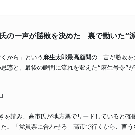
氏の一声が勝敗を決めた 裏で動いた“派
行くから」という
麻生太郎最高顧問
の一言が勝敗を
思惑と、最後の瞬間に流れを変えた“麻生号令”
」
動きを読み、高市氏が地方票でリードしていると確
た。「党員票に合わせろ。高市で行くから、言う