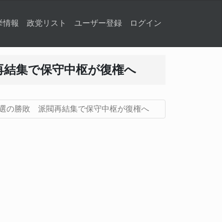
挙情報
政党リスト
ユーザー登録
ログイン
再結集で保守中枢が復権へ
選の勝敗 派閥再結集で保守中枢が復権へ