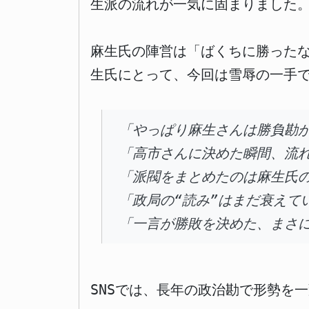
生派の流れが一気に固まりました
麻生氏の陣営は「ばくちに勝った
生氏にとって、今回は雪辱の一手
「やっぱり麻生さんは勝負勘
「高市さんに決めた瞬間、流
「派閥をまとめたのは麻生氏
「政局の“読み”はまだ衰えて
「一言が勝敗を決めた、まさ
SNSでは、長年の政治勘で形勢を