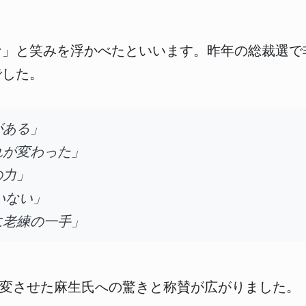
。
な」と笑みを浮かべたといいます。昨年の総裁選で
でした。
がある」
れが変わった」
の力」
いない」
に老練の一手」
一変させた麻生氏への驚きと称賛が広がりました。