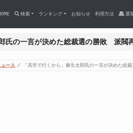
HOME
検索
ランキング
お知らせ
利用方法
選
郎氏の一言が決めた総裁選の勝敗 派閥
ニュース
「高市で行くから」麻生太郎氏の一言が決めた総裁