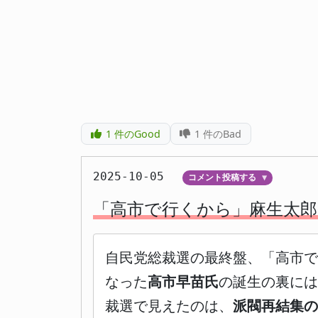
1
件のGood
1
件のBad
2025-10-05
コメント投稿する
▼
「高市で行くから」麻生太郎
自民党総裁選の最終盤、「高市で
なった
高市早苗氏
の誕生の裏には
裁選で見えたのは、
派閥再結集の