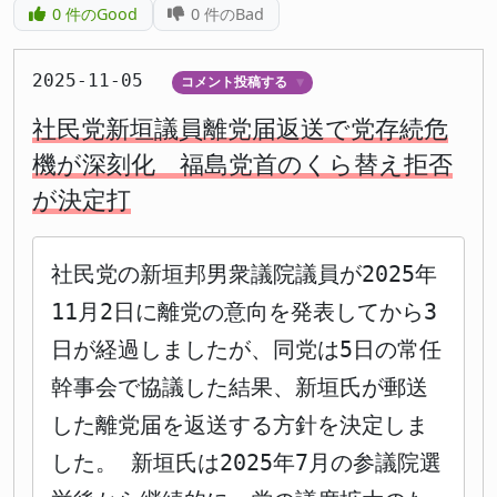
0
件のGood
0
件のBad
2025-11-05
コメント投稿する
▼
社民党新垣議員離党届返送で党存続危
機が深刻化 福島党首のくら替え拒否
が決定打
社民党の新垣邦男衆議院議員が2025年
11月2日に離党の意向を発表してから3
日が経過しましたが、同党は5日の常任
幹事会で協議した結果、新垣氏が郵送
した離党届を返送する方針を決定しま
した。 新垣氏は2025年7月の参議院選