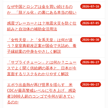
なぜ中国とロシアは金を買い続けるの
2026-07-16
か 「脱ドル化」の裏にある本当の狙い
感震ブレーカーとは？地震火災を防ぐ仕
2026-07-05
組みと自治体の補助金活用法
「女性天皇」と「女系天皇」は何が違
2026-06-30
う？皇室典範改正案が国会で大詰め、養
子縁組案の中身をやさしく解説
「サプライチェーン」とは何か？ニュー
2026-06-27
スでよく聞く供給網の基本と、日本が今
直面するリスクをわかりやすく解説
エボラ出血熱が再び世界を揺らす 米
2026-06-27
CDCが最高警戒レベルに引き上げ、感染
者1000人超のコンゴで今何が起きてい
るのか