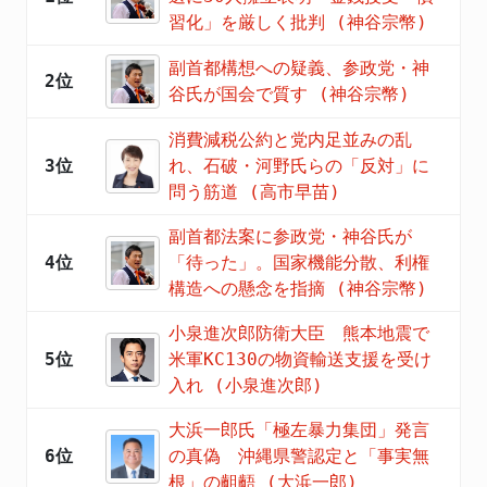
習化」を厳しく批判 (神谷宗幣)
副首都構想への疑義、参政党・神
2位
谷氏が国会で質す (神谷宗幣)
消費減税公約と党内足並みの乱
3位
れ、石破・河野氏らの「反対」に
問う筋道 (高市早苗)
副首都法案に参政党・神谷氏が
4位
「待った」。国家機能分散、利権
構造への懸念を指摘 (神谷宗幣)
小泉進次郎防衛大臣 熊本地震で
5位
米軍KC130の物資輸送支援を受け
入れ (小泉進次郎)
大浜一郎氏「極左暴力集団」発言
6位
の真偽 沖縄県警認定と「事実無
根」の齟齬 (大浜一郎)