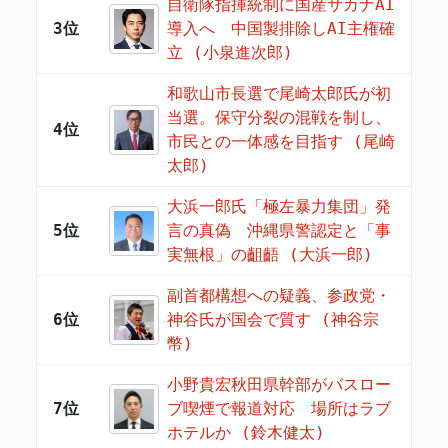
自衛隊指揮統制に国産サカナAI
3位
導入へ 中国製排除しAI主権確
立 (小泉進次郎)
和歌山市長選で尾崎太郎氏が初
当選。保守分裂の混戦を制し、
4位
市民との一体感を目指す (尾崎
太郎)
大浜一郎氏「極左暴力集団」発
5位
言の真偽 沖縄県警認定と「事
実無根」の齟齬 (大浜一郎)
副首都構想への疑義、参政党・
6位
神谷氏が国会で質す (神谷宗
幣)
小野貴宏秋田県幹部がバスロー
7位
ブ喫煙で報道対応 場所はラブ
ホテルか (鈴木健太)