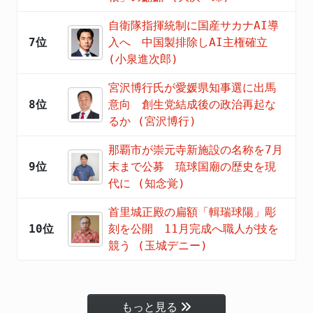
自衛隊指揮統制に国産サカナAI導
7位
入へ 中国製排除しAI主権確立
(小泉進次郎)
宮沢博行氏が愛媛県知事選に出馬
8位
意向 創生党結成後の政治再起な
るか (宮沢博行)
那覇市が崇元寺新施設の名称を7月
9位
末まで公募 琉球国廟の歴史を現
代に (知念覚)
首里城正殿の扁額「輯瑞球陽」彫
10位
刻を公開 11月完成へ職人が技を
競う (玉城デニー)
もっと見る