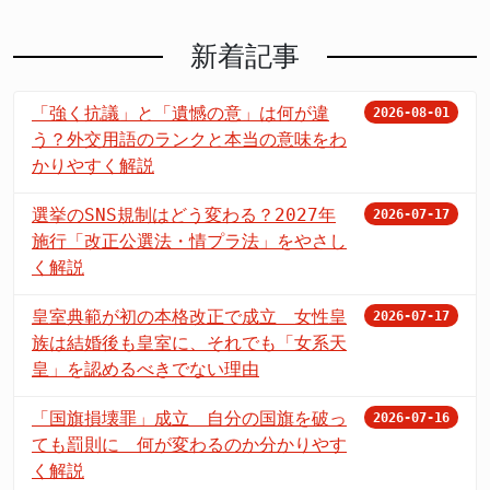
新着記事
「強く抗議」と「遺憾の意」は何が違
2026-08-01
う？外交用語のランクと本当の意味をわ
かりやすく解説
選挙のSNS規制はどう変わる？2027年
2026-07-17
施行「改正公選法・情プラ法」をやさし
く解説
皇室典範が初の本格改正で成立 女性皇
2026-07-17
族は結婚後も皇室に、それでも「女系天
皇」を認めるべきでない理由
「国旗損壊罪」成立 自分の国旗を破っ
2026-07-16
ても罰則に 何が変わるのか分かりやす
く解説