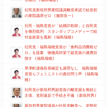
社民党新垣邦男衆院議員離党承認で結党初
の衆院議席ゼロ (服部良一)
社民・福島党首が「結婚詐欺師」と自民党
を痛烈批判 スタンダップコメディーで給
付金政策を風刺 (福島瑞穂)
社民党・福島瑞穂党首が「食料品消費税ゼ
ロ」を提案 物価高対策で超党派の連携目
指す (福島瑞穂)
草津町虚偽告発確定も謝罪なし 福島瑞穂
党首らフェミニストの責任問う声 (福島瑞
穂)
社民党が新垣邦男副党首の離党届を無効と
主張、党則違反で手続き不備 (新垣邦男)
新垣邦男衆院議員が社民党離党へ 党勢拡