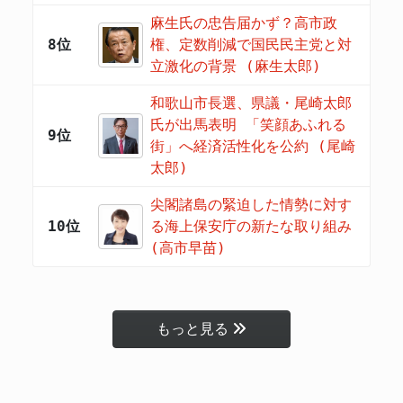
麻生氏の忠告届かず？高市政
8位
権、定数削減で国民民主党と対
立激化の背景 (麻生太郎)
和歌山市長選、県議・尾崎太郎
氏が出馬表明 「笑顔あふれる
9位
街」へ経済活性化を公約 (尾崎
太郎)
尖閣諸島の緊迫した情勢に対す
10位
る海上保安庁の新たな取り組み
(高市早苗)
もっと見る