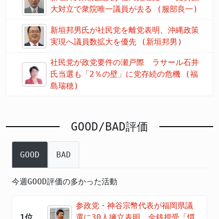
大対立で衆院唯一議員が去る (服部良一)
新垣邦男氏が社民党を離党表明、沖縄政策
実現へ議員数拡大を優先 (新垣邦男)
社民党が政党要件の瀬戸際 ラサール石井
氏当選も「2％の壁」に党存続の危機 (福
島瑞穂)
GOOD/BAD評価
GOOD
BAD
今週GOOD評価の多かった活動
参政党・神谷宗幣代表が福岡県議
1位
選に30人擁立表明 金銭授受「慣