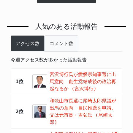
人気のある活動報告
アクセス数
コメント数
今週アクセス数が多かった活動報告
宮沢博行氏が愛媛県知事選に出
1位
馬意向 創生党結成後の政治再
起なるか (宮沢博行)
和歌山市長選に尾崎太郎県議が
出馬の意向 自民推薦を申請、
2位
父は元市長・吉弘氏 (尾崎太
郎)