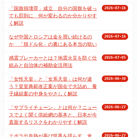
「国旗損壊罪」成立 自分の国旗を破っ
2026-07-16
ても罰則に 何が変わるのか分かりやす
く解説
なぜ中国とロシアは金を買い続けるの
2026-07-16
か 「脱ドル化」の裏にある本当の狙い
感震ブレーカーとは？地震火災を防ぐ仕
2026-07-05
組みと自治体の補助金活用法
「女性天皇」と「女系天皇」は何が違
2026-06-30
う？皇室典範改正案が国会で大詰め、養
子縁組案の中身をやさしく解説
「サプライチェーン」とは何か？ニュー
2026-06-27
スでよく聞く供給網の基本と、日本が今
直面するリスクをわかりやすく解説
エボラ出血熱が再び世界を揺らす 米
2026-06-27