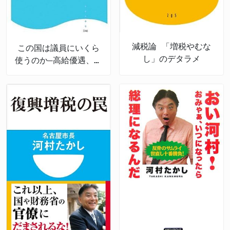
減税論 「増税やむな
この国は議員にいくら
し」のデタラメ
使うのか―高給優遇、特
権多数にして「非常
勤」の不思議