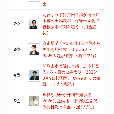
太)
河合ゆうすけ戸田市議が埼玉知
事選へ出馬表明 保守一本化で
2位
低投票率打開を狙う (河合悠
祐)
高市早苗首相が8月3日に熊本被
3位
災地を初視察 死者36人・
9500人超が避難 (高市早苗)
和歌山市長選に市議・芝本和己
氏が6人目の出馬表明 2026年
4位
8月9日投開票、候補者乱立の激
戦へ (芝本和己)
屋良朝助氏が沖縄県知事選
5位
2026に立候補 琉球独立党代
表の挑戦と争点 (屋良朝助)