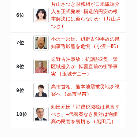
片山さつき財務相が日米協調介
入を正式発表―構造的円安の根
6位
本解決には至らないか (片山さ
つき)
小沢一郎氏、辺野古沖事故の県
7位
知事選影響を危惧 (小沢一郎)
辺野古沖事故：抗議船2隻、禁
8位
区域侵入か 転覆直前の衝撃事
実 (玉城デニー)
高市首相、熊本地震被災地を視
9位
察へ (高市早苗)
船田元氏「消費税減税は見直す
10位
べき」―代替案なき反対は物価
高の民意を裏切る (船田元)