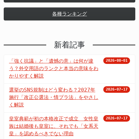
各種ランキング
新着記事
「強く抗議」と「遺憾の意」は何が違
2026-08-01
う？外交用語のランクと本当の意味をわ
かりやすく解説
選挙のSNS規制はどう変わる？2027年
2026-07-17
施行「改正公選法・情プラ法」をやさし
く解説
皇室典範が初の本格改正で成立 女性皇
2026-07-17
族は結婚後も皇室に、それでも「女系天
皇」を認めるべきでない理由