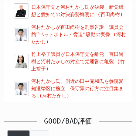
日本保守党と河村たかし氏が決裂 新党構
想と愛知での対決姿勢鮮明に (百田尚樹)
河村たかしが百田尚樹を刑事告訴 議員会
館“ペットボトル・脅迫”騒動の実像 (河村
たかし)
竹上裕子議員が日本保守党を離党 百田尚
樹と河村たかしの対立で党運営に亀裂 (竹
上裕子)
河村たかし氏、側近の田中克和氏を参院愛
知選挙区に擁立 保守票の行方に注目集ま
る (河村たかし)
GOOD/BAD評価