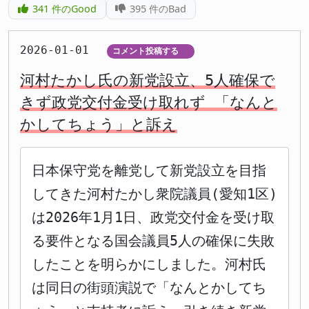
341
件のGood
395
件のBad
2026-01-01
コメント投稿する
▼
河村たかし氏の新党設立、5人確保で
きず政党交付金受け取れず 「なんと
かしてちょう」と訴え
日本保守党を離党して新党設立を目指
してきた河村たかし衆院議員(愛知1区)
は2026年1月1日、政党交付金を受け取
る要件となる国会議員5人の確保に失敗
したことを明らかにしました。河村氏
は同日の街頭演説で「なんとかしてち