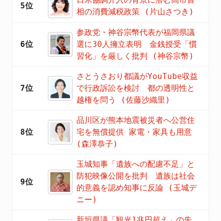
5位
相の消費減税政策 (片山さつき)
参政党・神谷宗幣代表が福岡県議
6位
選に30人擁立表明 金銭授受「慣
習化」を厳しく批判 (神谷宗幣)
さとうさおり都議がYouTube収益
7位
で行政訴訟を検討 都の透明性と
越権を問う (佐藤沙織里)
品川区が熊本地震被災者へ公営住
8位
宅を無償提供 家電・家具も用意
(森澤恭子)
玉城知事「遺族への配慮不足」と
防犯映像公開を批判 遺族は社会
9位
的意義を認め知事に反論 (玉城デ
ニー)
新垣県議「観光1兆円超え」の先、