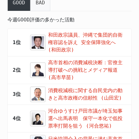
GOOD
BAD
今週GOOD評価の多かった活動
和田政宗議員、沖縄で集団的自衛
1位
権容認を訴え 安全保障強化へ
(和田政宗)
高市首相の消費減税決断：官僚主
2位
導打破への挑戦とメディア報道
(高市早苗)
消費税減税に関する自民党内の動
3位
きと高市政権の信頼性 (山田宏)
河合ゆうすけ戸田市議が埼玉知事
4位
選へ出馬表明 保守一本化で低投
票率打開を狙う (河合悠祐)
日米協調介入の背景に潜む高市首