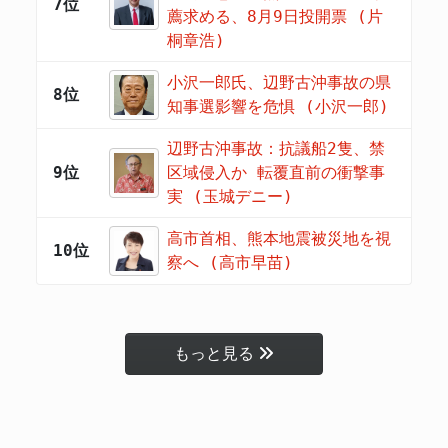
7位
薦求める、8月9日投開票 (片
桐章浩)
小沢一郎氏、辺野古沖事故の県
8位
知事選影響を危惧 (小沢一郎)
辺野古沖事故：抗議船2隻、禁
9位
区域侵入か 転覆直前の衝撃事
実 (玉城デニー)
高市首相、熊本地震被災地を視
10位
察へ (高市早苗)
もっと見る