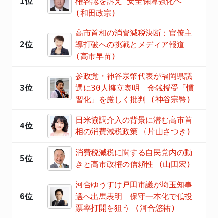
1位
権容認を訴え 安全保障強化へ
(和田政宗)
高市首相の消費減税決断：官僚主
2位
導打破への挑戦とメディア報道
(高市早苗)
参政党・神谷宗幣代表が福岡県議
3位
選に30人擁立表明 金銭授受「慣
習化」を厳しく批判 (神谷宗幣)
日米協調介入の背景に潜む高市首
4位
相の消費減税政策 (片山さつき)
消費税減税に関する自民党内の動
5位
きと高市政権の信頼性 (山田宏)
河合ゆうすけ戸田市議が埼玉知事
6位
選へ出馬表明 保守一本化で低投
票率打開を狙う (河合悠祐)