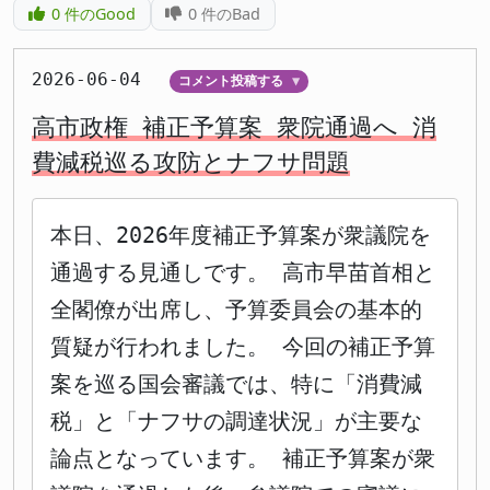
0
件のGood
0
件のBad
2026-06-04
コメント投稿する
▼
高市政権 補正予算案 衆院通過へ 消
費減税巡る攻防とナフサ問題
本日、2026年度補正予算案が衆議院を
通過する見通しです。 高市早苗首相と
全閣僚が出席し、予算委員会の基本的
質疑が行われました。 今回の補正予算
案を巡る国会審議では、特に「消費減
税」と「ナフサの調達状況」が主要な
論点となっています。 補正予算案が衆