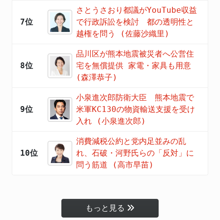
さとうさおり都議がYouTube収益
7位
で行政訴訟を検討 都の透明性と
越権を問う (佐藤沙織里)
品川区が熊本地震被災者へ公営住
8位
宅を無償提供 家電・家具も用意
(森澤恭子)
小泉進次郎防衛大臣 熊本地震で
9位
米軍KC130の物資輸送支援を受け
入れ (小泉進次郎)
消費減税公約と党内足並みの乱
10位
れ、石破・河野氏らの「反対」に
問う筋道 (高市早苗)
もっと見る