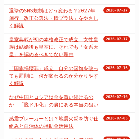
選挙のSNS規制はどう変わる？2027年
2026-07-17
施行「改正公選法・情プラ法」をやさし
く解説
皇室典範が初の本格改正で成立 女性皇
2026-07-17
族は結婚後も皇室に、それでも「女系天
皇」を認めるべきでない理由
「国旗損壊罪」成立 自分の国旗を破っ
2026-07-16
ても罰則に 何が変わるのか分かりやす
く解説
なぜ中国とロシアは金を買い続けるの
2026-07-16
か 「脱ドル化」の裏にある本当の狙い
感震ブレーカーとは？地震火災を防ぐ仕
2026-07-05
組みと自治体の補助金活用法