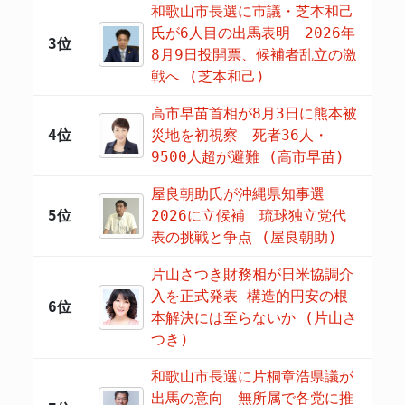
和歌山市長選に市議・芝本和己
氏が6人目の出馬表明 2026年
3位
8月9日投開票、候補者乱立の激
戦へ (芝本和己)
高市早苗首相が8月3日に熊本被
4位
災地を初視察 死者36人・
9500人超が避難 (高市早苗)
屋良朝助氏が沖縄県知事選
5位
2026に立候補 琉球独立党代
表の挑戦と争点 (屋良朝助)
片山さつき財務相が日米協調介
入を正式発表―構造的円安の根
6位
本解決には至らないか (片山さ
つき)
和歌山市長選に片桐章浩県議が
出馬の意向 無所属で各党に推