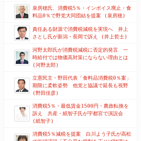
泉房穂氏、消費税5％・インボイス廃止・食
料品0％で野党大同団結を提案 (泉房穂)
責任ある財源で消費税減税を実現へ 井上
さとし氏が新潟・長岡で訴え (井上哲士)
河野太郎氏が消費税減税に否定的発言 一
時給付では物価高対策にならない理由とは
(河野太郎)
立憲民主・野田代表「食料品消費税0％案」
期限に柔軟姿勢 他党と協議で延長も視野
(野田佳彦)
消費税5％・最低賃金1500円・農政転換を
訴え 共産・紙智子氏が宇都宮で演説会
(紙智子)
消費税5％減税を提案 白川よう子氏が高松