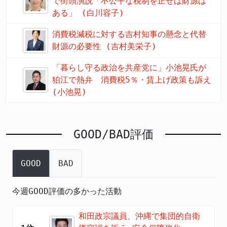
で街頭演説「不公平な税制を正せば財源は
ある」 (白川容子)
消費税減税に対する吉村知事の懸念と代替
財源の必要性 (吉村美栄子)
「暮らし守る政治を共産党に」小池晃氏が
狛江で熱弁 消費税5％・賃上げ政策も訴え
(小池晃)
GOOD/BAD評価
GOOD
BAD
今週GOOD評価の多かった活動
和田政宗議員、沖縄で集団的自衛