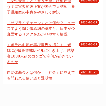
「女性天皇」と「女系天皇」は何が違
2026-06-30
う？皇室典範改正案が国会で大詰め、養
子縁組案の中身をやさしく解説
「サプライチェーン」とは何か？ニュー
2026-06-27
スでよく聞く供給網の基本と、日本が今
直面するリスクをわかりやすく解説
エボラ出血熱が再び世界を揺らす 米
2026-06-27
CDCが最高警戒レベルに引き上げ、感染
者1000人超のコンゴで今何が起きてい
るのか
自治体基金とは何か 「貯金」に見えて
2026-06-26
も問われる使い道と透明性