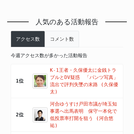
人気のある活動報告
アクセス数
コメント数
今週アクセス数が多かった活動報告
K-1王者・久保優太に金銭トラ
ブルとDV疑惑 「パンツ写真」
1位
流出で評判失墜の末路 (久保優
太)
河合ゆうすけ戸田市議が埼玉知
事選へ出馬表明 保守一本化で
2位
低投票率打開を狙う (河合悠
祐)