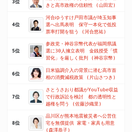
3位
きと高市政権の信頼性 (山田宏)
河合ゆうすけ戸田市議が埼玉知事
4位
選へ出馬表明 保守一本化で低投
票率打開を狙う (河合悠祐)
参政党・神谷宗幣代表が福岡県議
5位
選に30人擁立表明 金銭授受「慣
習化」を厳しく批判 (神谷宗幣)
日米協調介入の背景に潜む高市首
6位
相の消費減税政策 (片山さつき)
さとうさおり都議がYouTube収益
7位
で行政訴訟を検討 都の透明性と
越権を問う (佐藤沙織里)
品川区が熊本地震被災者へ公営住
8位
宅を無償提供 家電・家具も用意
(森澤恭子)