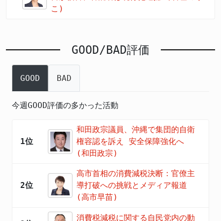
こ)
GOOD/BAD評価
GOOD
BAD
今週GOOD評価の多かった活動
和田政宗議員、沖縄で集団的自衛
1位
権容認を訴え 安全保障強化へ
(和田政宗)
高市首相の消費減税決断：官僚主
2位
導打破への挑戦とメディア報道
(高市早苗)
消費税減税に関する自民党内の動