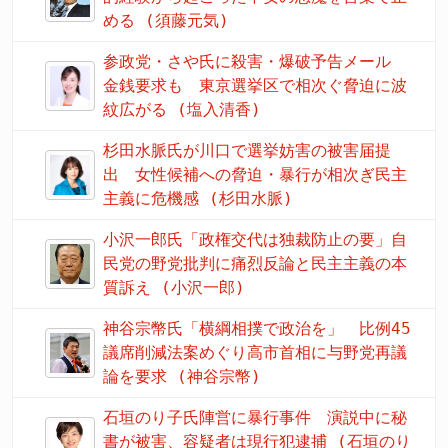
める (須藤元気)
参政党・さや氏に殺害・爆破予告メール
金銭要求も 東京選挙区で相次ぐ脅迫に波
紋広がる (塩入清香)
杉田水脈氏が川口で選挙妨害の被害届提
出 女性候補への脅迫・暴行が相次ぎ民主
主義に危機感 (杉田水脈)
小沢一郎氏「政権交代は独裁防止の要」自
民党の野党批判に痛烈反論と民主主義の本
質訴え (小沢一郎)
神谷宗幣氏「横綱相撲で政治を」 比例45
議席削減法案めぐり高市首相に与野党再議
論を要求 (神谷宗幣)
石垣のり子氏陣営に暴行事件 演説中に秘
書が被害、容疑者は現行犯逮捕 (石垣のり