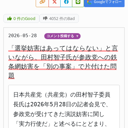
0
件のGood
4052
件のBad
2026-05-28
コメント投稿する
▼
「選挙妨害はあってはならない」と言
いながら、田村智子氏が参政党への鉄
条網妨害を「別の事案」で片付けた問
題
日本共産党（共産党）の田村智子委員
長氏は2026年5月28日の記者会見で、
参政党が受けてきた演説妨害に関し
「実力行使だ」と述べるにとどまり、