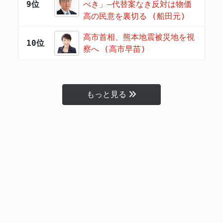
9位
べき」―代替案なき反対は物価
高の民意を裏切る (船田元)
高市首相、熊本地震被災地を視
10位
察へ (高市早苗)
もっと見る