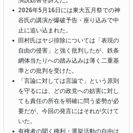
演説妨害を訴えた。
2026年5月16日には東大五月祭での神
谷氏の講演が爆破予告・座り込みで中
止に追い込まれた。
田村氏はヤジ排除については「表現の
自由の侵害」と強く批判したが、鉄条
網体当たりへの踏み込みは薄く二重基
準との批判を受けた。
「言論に対しては言論で」という原則
を守るには、どの政党への妨害に対し
ても責任の所在を明確に問う姿勢が必
要だが、今回の発言にはそれが欠けて
いた。
有権者の聞く権利・選挙活動の自由は