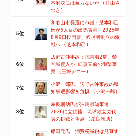
本解決には至らないか (片山さ
つき)
和歌山市長選に市議・芝本和己
氏が6人目の出馬表明 2026年
5位
8月9日投開票、候補者乱立の激
戦へ (芝本和己)
辺野古沖事故：抗議船2隻、禁
6位
区域侵入か 転覆直前の衝撃事
実 (玉城デニー)
小沢一郎氏、辺野古沖事故の県
7位
知事選影響を危惧 (小沢一郎)
屋良朝助氏が沖縄県知事選
8位
2026に立候補 琉球独立党代
表の挑戦と争点 (屋良朝助)
船田元氏「消費税減税は見直す