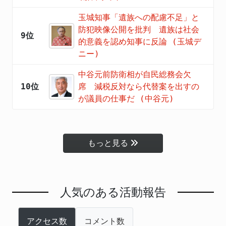
玉城知事「遺族への配慮不足」と
防犯映像公開を批判 遺族は社会
9位
的意義を認め知事に反論 (玉城デ
ニー)
中谷元前防衛相が自民総務会欠
10位
席 減税反対なら代替案を出すの
が議員の仕事だ (中谷元)
もっと見る
人気のある活動報告
アクセス数
コメント数