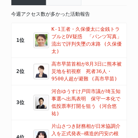
今週アクセス数が多かった活動報告
K-1王者・久保優太に金銭トラ
ブルとDV疑惑 「パンツ写真」
1位
流出で評判失墜の末路 (久保優
太)
高市早苗首相が8月3日に熊本被
2位
災地を初視察 死者36人・
9500人超が避難 (高市早苗)
河合ゆうすけ戸田市議が埼玉知
事選へ出馬表明 保守一本化で
3位
低投票率打開を狙う (河合悠
祐)
片山さつき財務相が日米協調介
入を正式発表―構造的円安の根
4位