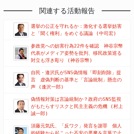
関連する活動報告
選挙の公正を守れるか：激化する選挙妨害
と「聞く権利」をめぐる議論 (中司宏)
参政党への妨害行為22件を確認 神谷宗幣
代表がメディア姿勢を批判、移民政策巡る
対立も浮き彫り (神谷宗幣)
自民・逢沢氏がSNS偽情報「即刻削除」提
言 虚偽判断の基準と「言論統制」懸念の
声 (逢沢一郎)
偽情報対策は言論統制か？政府のSNS監視
がもたらすリスクと民主主義の危機 (村上
誠一郎)
須藤元気氏、「反ワク」発言を謝罪 個人
的経験から起こった不安の悪魔を言葉で止