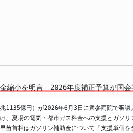
金縮小を明言 2026年度補正予算が国会
3兆1135億円）が2026年6月3日に衆参両院で
受け、夏場の電気・都市ガス料金への支援とガソリ
市早苗首相はガソリン補助金について「支援単価を