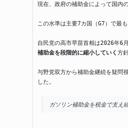
現在、政府の補助金によって国内の
この水準は主要7カ国（G7）で最
自民党の高市早苗首相は2026年
補助金を段階的に縮小していく
方
与野党双方から補助金継続を疑問
した。
ガソリン補助金を税金で支え