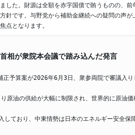
しました。財源は全額を赤字国債で賄うものの、前
い方針です。与野党から補助金継続への疑問の声が
焦点となります。
首相が衆院本会議で踏み込んだ発言
度補正予算案が2026年6月3日、衆参両院で審議入
により原油の供給が大幅に制限され、世界的に原油
輸入しており、中東情勢は日本のエネルギー安全保