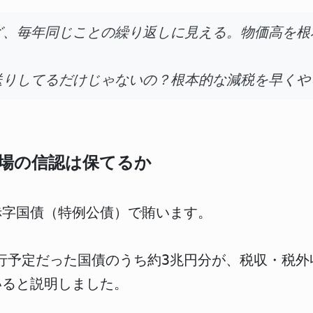
ど、毎年同じことの繰り返しに見える。物価高を根
送りしてるだけじゃないの？根本的な減税を早くや
場の信認は保てるか
赤字国債（特例公債）で賄います。
発行予定だった国債のうち約3兆円分が、税収・税
いると説明しました。