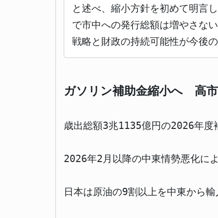
と述べ、縮小方針を初めて明言
で市中への発行総額は増やさな
戦略と財政の持続可能性が今後の
ガソリン補助金縮小へ 高市
歳出総額3兆1135億円の2026年
2026年2月以降の中東情勢悪化
日本は原油の9割以上を中東から