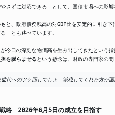
増やさずに対応できる」として、国債市場への影響
もと、政府債務残高の対GDP比を安定的に引き下
する」とも述べています。
ねが今日の深刻な物価高を生み出してきたという指
負担を膨らませる
という懸念は、財政の専門家の間
来世代へのツケ回しでしょ。減税してくれた方が国
略 2026年6月5日の成立を目指す