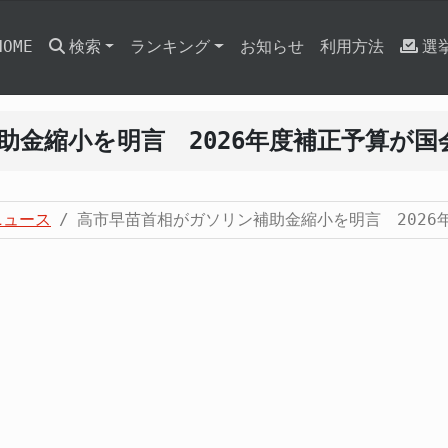
HOME
検索
ランキング
お知らせ
利用方法
選
助金縮小を明言 2026年度補正予算が国
ニュース
高市早苗首相がガソリン補助金縮小を明言 2026