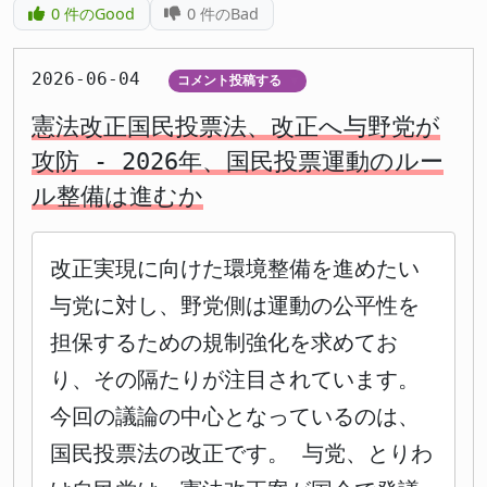
0
件のGood
0
件のBad
2026-06-04
コメント投稿する
▼
憲法改正国民投票法、改正へ与野党が
攻防 - 2026年、国民投票運動のルー
ル整備は進むか
改正実現に向けた環境整備を進めたい
与党に対し、野党側は運動の公平性を
担保するための規制強化を求めてお
り、その隔たりが注目されています。
今回の議論の中心となっているのは、
国民投票法の改正です。 与党、とりわ