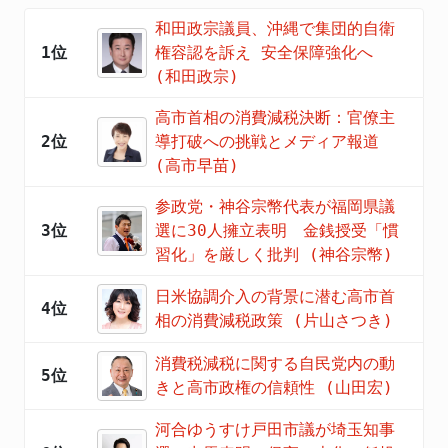
和田政宗議員、沖縄で集団的自衛
1位
権容認を訴え 安全保障強化へ
(和田政宗)
高市首相の消費減税決断：官僚主
2位
導打破への挑戦とメディア報道
(高市早苗)
参政党・神谷宗幣代表が福岡県議
3位
選に30人擁立表明 金銭授受「慣
習化」を厳しく批判 (神谷宗幣)
日米協調介入の背景に潜む高市首
4位
相の消費減税政策 (片山さつき)
消費税減税に関する自民党内の動
5位
きと高市政権の信頼性 (山田宏)
河合ゆうすけ戸田市議が埼玉知事