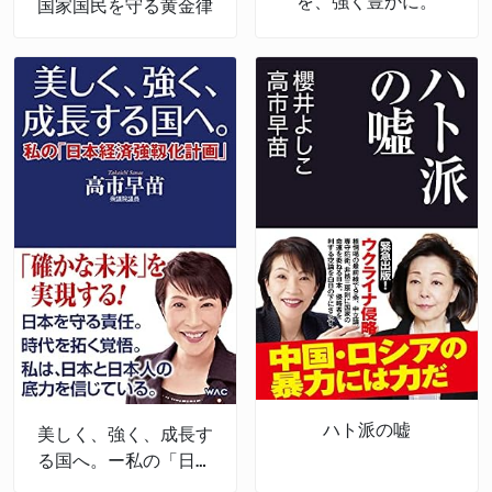
を、強く豊かに。
国家国民を守る黄金律
ハト派の嘘
美しく、強く、成長す
る国へ。ー私の「日本
経済強靱化計画」ー