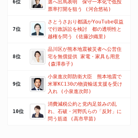
6位
選へ出馬表明 保守一本化で低投
票率打開を狙う (河合悠祐)
さとうさおり都議がYouTube収益
7位
で行政訴訟を検討 都の透明性と
越権を問う (佐藤沙織里)
品川区が熊本地震被災者へ公営住
8位
宅を無償提供 家電・家具も用意
(森澤恭子)
小泉進次郎防衛大臣 熊本地震で
9位
米軍KC130の物資輸送支援を受け
入れ (小泉進次郎)
消費減税公約と党内足並みの乱
10位
れ、石破・河野氏らの「反対」に
問う筋道 (高市早苗)