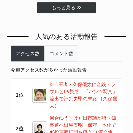
もっと見る
人気のある活動報告
アクセス数
コメント数
今週アクセス数が多かった活動報告
K-1王者・久保優太に金銭トラ
ブルとDV疑惑 「パンツ写真」
1位
流出で評判失墜の末路 (久保優
太)
河合ゆうすけ戸田市議が埼玉知
事選へ出馬表明 保守一本化で
2位
低投票率打開を狙う (河合悠