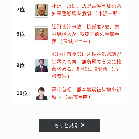
小沢一郎氏、辺野古沖事故の県
7位
知事選影響を危惧 (小沢一郎)
辺野古沖事故：抗議船2隻、禁
8位
区域侵入か 転覆直前の衝撃事
実 (玉城デニー)
和歌山市長選に片桐章浩県議が
出馬の意向 無所属で各党に推
9位
薦求める、8月9日投開票 (片
桐章浩)
高市首相、熊本地震被災地を視
10位
察へ (高市早苗)
もっと見る