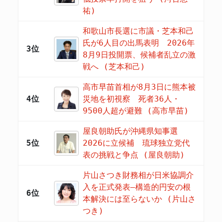
祐)
和歌山市長選に市議・芝本和己
氏が6人目の出馬表明 2026年
3位
8月9日投開票、候補者乱立の激
戦へ (芝本和己)
高市早苗首相が8月3日に熊本被
4位
災地を初視察 死者36人・
9500人超が避難 (高市早苗)
屋良朝助氏が沖縄県知事選
5位
2026に立候補 琉球独立党代
表の挑戦と争点 (屋良朝助)
片山さつき財務相が日米協調介
入を正式発表―構造的円安の根
6位
本解決には至らないか (片山さ
つき)