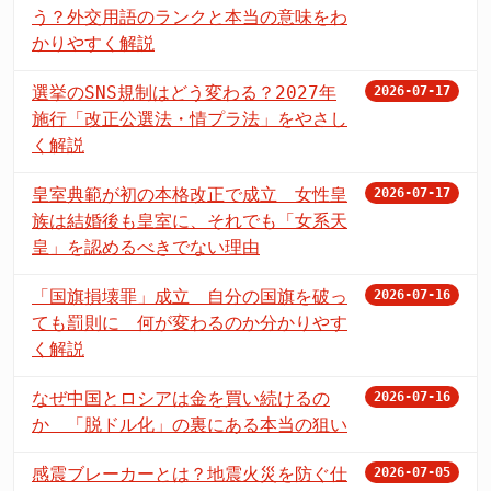
う？外交用語のランクと本当の意味をわ
かりやすく解説
選挙のSNS規制はどう変わる？2027年
2026-07-17
施行「改正公選法・情プラ法」をやさし
く解説
皇室典範が初の本格改正で成立 女性皇
2026-07-17
族は結婚後も皇室に、それでも「女系天
皇」を認めるべきでない理由
「国旗損壊罪」成立 自分の国旗を破っ
2026-07-16
ても罰則に 何が変わるのか分かりやす
く解説
なぜ中国とロシアは金を買い続けるの
2026-07-16
か 「脱ドル化」の裏にある本当の狙い
感震ブレーカーとは？地震火災を防ぐ仕
2026-07-05