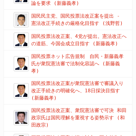
論を要求 (新藤義孝)
国民民主党、国民投票法改正案を提出 -
憲法改正手続きの厳格化目指す (浅野哲)
国民投票法改正案、4党が提出。憲法改正へ
の道筋、今国会成立目指す (新藤義孝)
国民投票ネット広告規制 自民・新藤義孝
氏が衆院憲法審で法制化容認へ (新藤義
孝)
国民投票法改正案が衆院憲法審で審議入り
改正手続きの明確化へ、18日採決目指す
(新藤義孝)
国民投票法改正案、衆院憲法審で可決 和田
政宗氏は国民理解を重視する姿勢示す (和
田政宗)