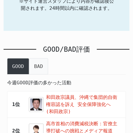
※サイト運営スタッフにより内容が確認後公
開されます。24時間以内に確認されます。
GOOD/BAD評価
GOOD
BAD
今週GOOD評価の多かった活動
和田政宗議員、沖縄で集団的自衛
1位
権容認を訴え 安全保障強化へ
(和田政宗)
高市首相の消費減税決断：官僚主
2位
導打破への挑戦とメディア報道