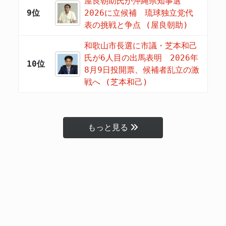
屋良朝助氏が沖縄県知事選
9位
2026に立候補 琉球独立党代
表の挑戦と争点 (屋良朝助)
和歌山市長選に市議・芝本和己
氏が6人目の出馬表明 2026年
10位
8月9日投開票、候補者乱立の激
戦へ (芝本和己)
もっと見る