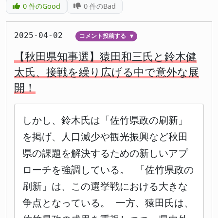
0
件のGood
0
件のBad
2025-04-02
コメント投稿する
▼
【秋田県知事選】猿田和三氏と鈴木健
太氏、接戦を繰り広げる中で意外な展
開！
しかし、鈴木氏は「佐竹県政の刷新」
を掲げ、人口減少や観光振興など秋田
県の課題を解決するための新しいアプ
ローチを強調している。 「佐竹県政の
刷新」は、この選挙戦における大きな
争点となっている。 一方、猿田氏は、