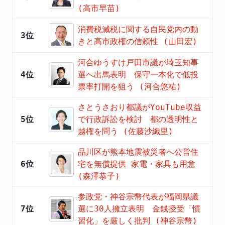
(高市早苗)
消費税減税に関する自民党内の動
3位
きと高市政権の信頼性 (山田宏)
河合ゆうすけ戸田市議が埼玉知事
4位
選へ出馬表明 保守一本化で低投
票率打開を狙う (河合悠祐)
さとうさおり都議がYouTube収益
5位
で行政訴訟を検討 都の透明性と
越権を問う (佐藤沙織里)
品川区が熊本地震被災者へ公営住
6位
宅を無償提供 家電・家具も用意
(森澤恭子)
参政党・神谷宗幣代表が福岡県議
7位
選に30人擁立表明 金銭授受「慣
習化」を厳しく批判 (神谷宗幣)