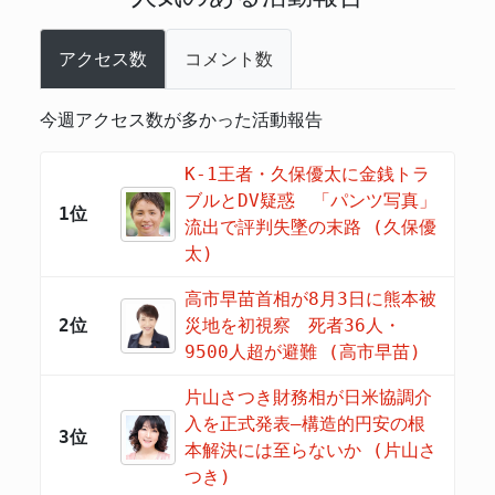
アクセス数
コメント数
今週アクセス数が多かった活動報告
K-1王者・久保優太に金銭トラ
ブルとDV疑惑 「パンツ写真」
1位
流出で評判失墜の末路 (久保優
太)
高市早苗首相が8月3日に熊本被
2位
災地を初視察 死者36人・
9500人超が避難 (高市早苗)
片山さつき財務相が日米協調介
入を正式発表―構造的円安の根
3位
本解決には至らないか (片山さ
つき)