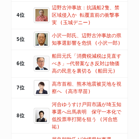
辺野古沖事故：抗議船2隻、禁
4位
区域侵入か 転覆直前の衝撃事
実 (玉城デニー)
小沢一郎氏、辺野古沖事故の県
5位
知事選影響を危惧 (小沢一郎)
船田元氏「消費税減税は見直す
6位
べき」―代替案なき反対は物価
高の民意を裏切る (船田元)
高市首相、熊本地震被災地を視
7位
察へ (高市早苗)
河合ゆうすけ戸田市議が埼玉知
事選へ出馬表明 保守一本化で
8位
低投票率打開を狙う (河合悠
祐)