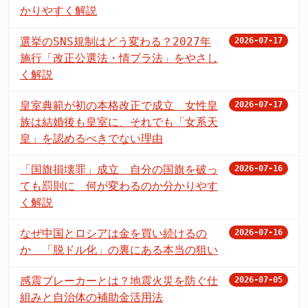
かりやすく解説
選挙のSNS規制はどう変わる？2027年
2026-07-17
施行「改正公選法・情プラ法」をやさし
く解説
皇室典範が初の本格改正で成立 女性皇
2026-07-17
族は結婚後も皇室に、それでも「女系天
皇」を認めるべきでない理由
「国旗損壊罪」成立 自分の国旗を破っ
2026-07-16
ても罰則に 何が変わるのか分かりやす
く解説
なぜ中国とロシアは金を買い続けるの
2026-07-16
か 「脱ドル化」の裏にある本当の狙い
感震ブレーカーとは？地震火災を防ぐ仕
2026-07-05
組みと自治体の補助金活用法