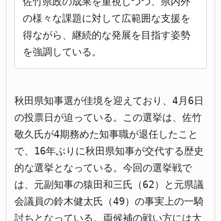
佐竹県政の成果を重視しつつ、県内外
の様々な課題に対して広範囲な支援を
得ながら、継続的な発展を目指す姿勢
を強調している。
秋田県知事選が佳境を迎えており、4月6日
の投票日が迫っている。この選挙は、佐竹
敬久氏が4期務めた知事職が退任したこと
で、16年ぶりに秋田県知事が交代する歴史
的な選挙となっている。今回の選挙戦で
は、元副知事の猿田和三氏（62）と元県議
会議員の鈴木健太氏（49）の事実上の一騎
討ちとなっている。両候補の戦い方には大