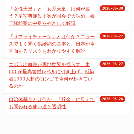
「女性天皇」と「女系天皇」は何が違
2026-06-30
う？皇室典範改正案が国会で大詰め、養
子縁組案の中身をやさしく解説
「サプライチェーン」とは何か？ニュー
2026-06-27
スでよく聞く供給網の基本と、日本が今
直面するリスクをわかりやすく解説
エボラ出血熱が再び世界を揺らす 米
2026-06-27
CDCが最高警戒レベルに引き上げ、感染
者1000人超のコンゴで今何が起きてい
るのか
自治体基金とは何か 「貯金」に見えて
2026-06-26
も問われる使い道と透明性