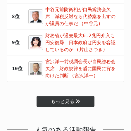
中谷元前防衛相が自民総務会欠
8位
席 減税反対なら代替案を出すの
が議員の仕事だ (中谷元)
財務省が過去最大6.2兆円介入も
9位
円安復帰 日本政府は円安を容認
しているのか (片山さつき)
宮沢洋一前税調会長が自民総務会
10位
欠席 財政規律を盾に国民に背を
向けた判断 (宮沢洋一)
もっと見る
人気のある活動報告