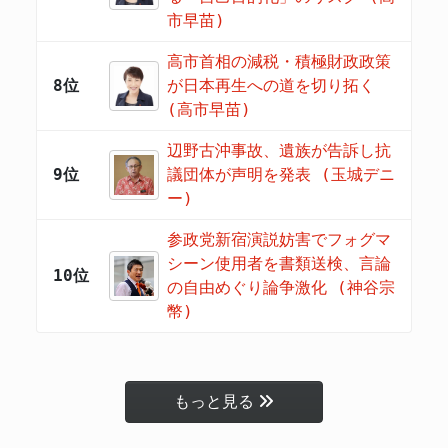
市早苗)
高市首相の減税・積極財政政策
8位
が日本再生への道を切り拓く
(高市早苗)
辺野古沖事故、遺族が告訴し抗
9位
議団体が声明を発表 (玉城デニ
ー)
参政党新宿演説妨害でフォグマ
シーン使用者を書類送検、言論
10位
の自由めぐり論争激化 (神谷宗
幣)
もっと見る