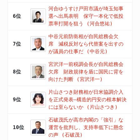
河合ゆうすけ戸田市議が埼玉知事
6位
選へ出馬表明 保守一本化で低投
票率打開を狙う (河合悠祐)
中谷元前防衛相が自民総務会欠
7位
席 減税反対なら代替案を出すの
が議員の仕事だ (中谷元)
宮沢洋一前税調会長が自民総務会
8位
欠席 財政規律を盾に国民に背を
向けた判断 (宮沢洋一)
片山さつき財務相が日米協調介入
9位
を正式発表―構造的円安の根本解決
には至らないか (片山さつき)
石破茂氏が高市内閣の「強引」な
10位
運営を批判し、支持率低下に懸念
の声 (石破茂)