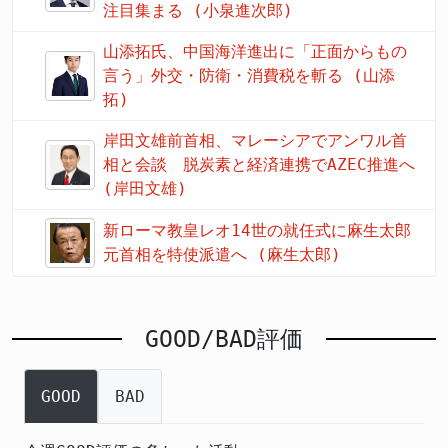
注目集まる (小泉進次郎)
山添拓氏、中国海洋進出に「正面からもの
言う」外交・防衛・消費税を斬る (山添
拓)
岸田文雄前首相、マレーシアでアンワル首
相と会談 脱炭素と経済連携でAZEC推進へ
(岸田文雄)
新ローマ教皇レオ14世の就任式に麻生太郎
元首相を特使派遣へ (麻生太郎)
GOOD/BAD評価
GOOD
BAD