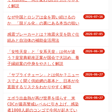
く解説
なぜ中国とロシアは金を買い続けるの
2026-07-16
か 「脱ドル化」の裏にある本当の狙い
感震ブレーカーとは？地震火災を防ぐ仕
2026-07-05
組みと自治体の補助金活用法
「女性天皇」と「女系天皇」は何が違
2026-06-30
う？皇室典範改正案が国会で大詰め、養
子縁組案の中身をやさしく解説
「サプライチェーン」とは何か？ニュー
2026-06-27
スでよく聞く供給網の基本と、日本が今
直面するリスクをわかりやすく解説
エボラ出血熱が再び世界を揺らす 米
2026-06-27
CDCが最高警戒レベルに引き上げ、感染
者1000人超のコンゴで今何が起きてい