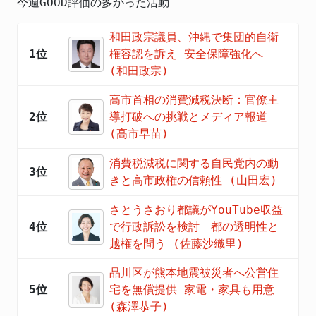
今週GOOD評価の多かった活動
和田政宗議員、沖縄で集団的自衛
1位
権容認を訴え 安全保障強化へ
(和田政宗)
高市首相の消費減税決断：官僚主
2位
導打破への挑戦とメディア報道
(高市早苗)
消費税減税に関する自民党内の動
3位
きと高市政権の信頼性 (山田宏)
さとうさおり都議がYouTube収益
4位
で行政訴訟を検討 都の透明性と
越権を問う (佐藤沙織里)
品川区が熊本地震被災者へ公営住
5位
宅を無償提供 家電・家具も用意
(森澤恭子)