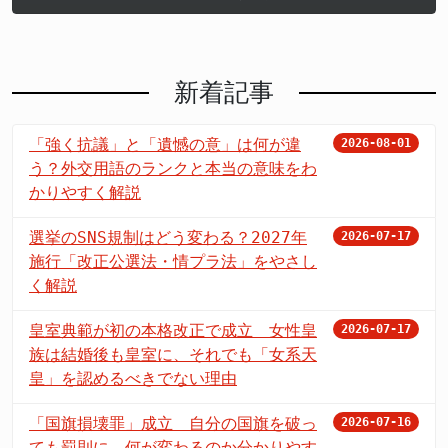
新着記事
「強く抗議」と「遺憾の意」は何が違
2026-08-01
う？外交用語のランクと本当の意味をわ
かりやすく解説
選挙のSNS規制はどう変わる？2027年
2026-07-17
施行「改正公選法・情プラ法」をやさし
く解説
皇室典範が初の本格改正で成立 女性皇
2026-07-17
族は結婚後も皇室に、それでも「女系天
皇」を認めるべきでない理由
「国旗損壊罪」成立 自分の国旗を破っ
2026-07-16
ても罰則に 何が変わるのか分かりやす