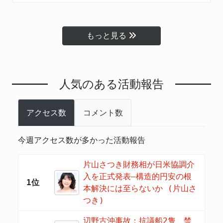
もっと見る
人気のある活動報告
アクセス数
コメント数
今週アクセス数が多かった活動報告
片山さつき財務相が日米協調介
入を正式発表―構造的円安の根
1位
本解決には至らないか (片山さ
つき)
辺野古沖事故：抗議船2隻、禁