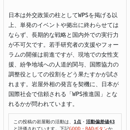
日本は外交政策の柱としてWPSを掲げる以
上、単発のイベントや拠出に終わらせては
ならず、長期的な戦略と国内外での実行力
が不可欠です。若手研究者の支援やフォー
ラムの開催は前進ですが、現地での女性支
援、紛争地域への人道的関与、国際協力の
調整役としての役割をどう果たすかが試さ
れます。岩屋外相の発言を契機に、日本が
国際社会で信頼される「WPS推進国」とな
れるかが問われています。
この投稿の岩屋毅の活動は、
1点
・
活動偏差値43
と評価されています。下記
GOOD・BADボタン
か