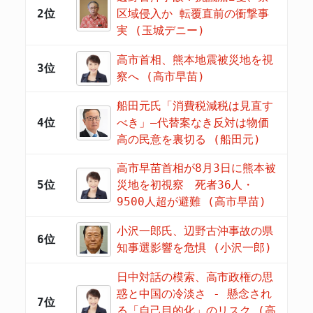
2位
区域侵入か 転覆直前の衝撃事
実 (玉城デニー)
高市首相、熊本地震被災地を視
3位
察へ (高市早苗)
船田元氏「消費税減税は見直す
4位
べき」―代替案なき反対は物価
高の民意を裏切る (船田元)
高市早苗首相が8月3日に熊本被
5位
災地を初視察 死者36人・
9500人超が避難 (高市早苗)
小沢一郎氏、辺野古沖事故の県
6位
知事選影響を危惧 (小沢一郎)
日中対話の模索、高市政権の思
惑と中国の冷淡さ - 懸念され
7位
る「自己目的化」のリスク (高