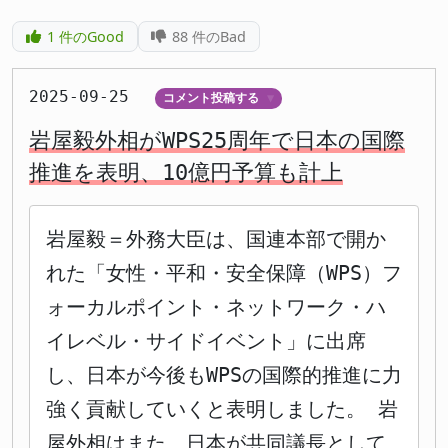
1
件のGood
88
件のBad
2025-09-25
コメント投稿する
▼
岩屋毅外相がWPS25周年で日本の国際
推進を表明、10億円予算も計上
岩屋毅＝外務大臣は、国連本部で開か
れた「女性・平和・安全保障（WPS）フ
ォーカルポイント・ネットワーク・ハ
イレベル・サイドイベント」に出席
し、日本が今後もWPSの国際的推進に力
強く貢献していくと表明しました。 岩
屋外相はまた、日本が共同議長として