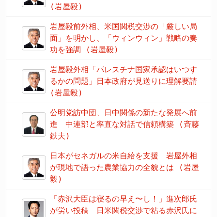
(岩屋毅)
岩屋毅前外相、米国関税交渉の「厳しい局
面」を明かし、「ウィンウィン」戦略の奏
功を強調 (岩屋毅)
岩屋毅外相「パレスチナ国家承認はいつす
るかの問題」日本政府が見送りに理解要請
(岩屋毅)
公明党訪中団、日中関係の新たな発展へ前
進 中連部と率直な対話で信頼構築 (斉藤
鉄夫)
日本がセネガルの米自給を支援 岩屋外相
が現地で語った農業協力の全貌とは (岩屋
毅)
「赤沢大臣は寝るの早え〜し！」進次郎氏
が労い投稿 日米関税交渉で粘る赤沢氏に