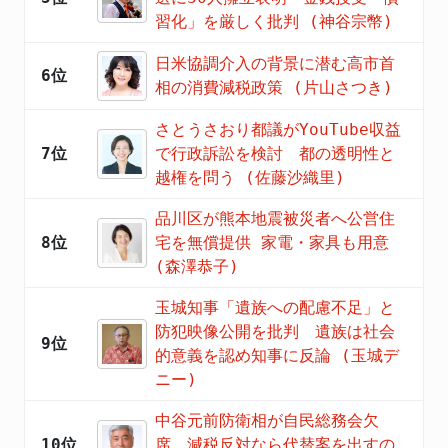
習化」を厳しく批判 (神谷宗幣)
日米協調介入の背景に潜む高市首
6位
相の消費減税政策 (片山さつき)
さとうさおり都議がYouTube収益
7位
で行政訴訟を検討 都の透明性と
越権を問う (佐藤沙織里)
品川区が熊本地震被災者へ公営住
8位
宅を無償提供 家電・家具も用意
(森澤恭子)
玉城知事「遺族への配慮不足」と
防犯映像公開を批判 遺族は社会
9位
的意義を認め知事に反論 (玉城デ
ニー)
中谷元前防衛相が自民総務会欠
10位
席 減税反対なら代替案を出すの