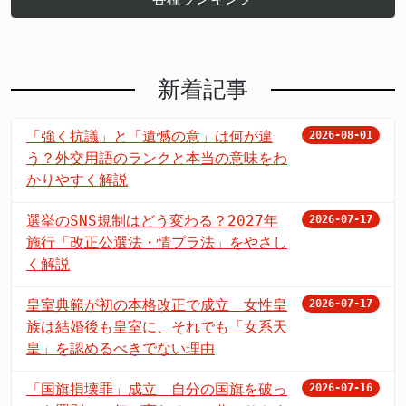
新着記事
「強く抗議」と「遺憾の意」は何が違
2026-08-01
う？外交用語のランクと本当の意味をわ
かりやすく解説
選挙のSNS規制はどう変わる？2027年
2026-07-17
施行「改正公選法・情プラ法」をやさし
く解説
皇室典範が初の本格改正で成立 女性皇
2026-07-17
族は結婚後も皇室に、それでも「女系天
皇」を認めるべきでない理由
「国旗損壊罪」成立 自分の国旗を破っ
2026-07-16