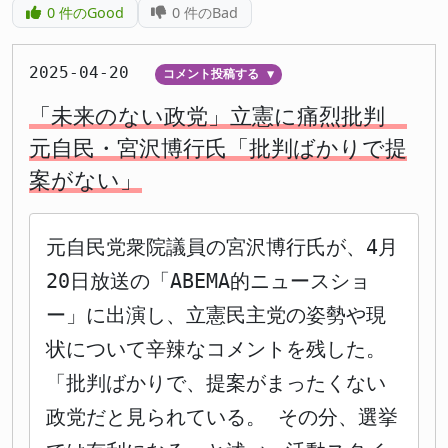
0
件のGood
0
件のBad
2025-04-20
コメント投稿する
▼
「未来のない政党」立憲に痛烈批判
元自民・宮沢博行氏「批判ばかりで提
案がない」
元自民党衆院議員の宮沢博行氏が、4月
20日放送の「ABEMA的ニュースショ
ー」に出演し、立憲民主党の姿勢や現
状について辛辣なコメントを残した。
「批判ばかりで、提案がまったくない
政党だと見られている。 その分、選挙