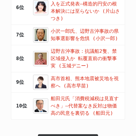
入を正式発表―構造的円安の根
6位
本解決には至らないか (片山さ
つき)
小沢一郎氏、辺野古沖事故の県
7位
知事選影響を危惧 (小沢一郎)
辺野古沖事故：抗議船2隻、禁
8位
区域侵入か 転覆直前の衝撃事
実 (玉城デニー)
高市首相、熊本地震被災地を視
9位
察へ (高市早苗)
船田元氏「消費税減税は見直す
10位
べき」―代替案なき反対は物価
高の民意を裏切る (船田元)