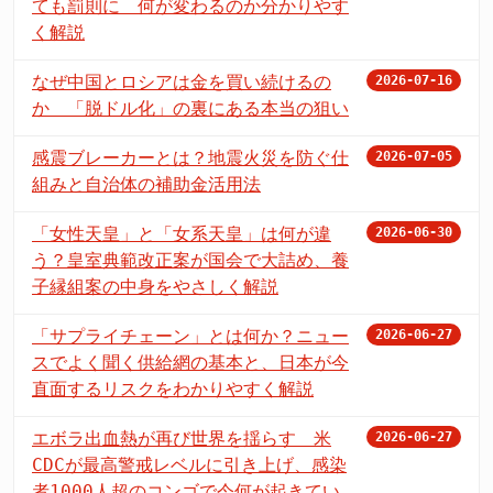
ても罰則に 何が変わるのか分かりやす
く解説
なぜ中国とロシアは金を買い続けるの
2026-07-16
か 「脱ドル化」の裏にある本当の狙い
感震ブレーカーとは？地震火災を防ぐ仕
2026-07-05
組みと自治体の補助金活用法
「女性天皇」と「女系天皇」は何が違
2026-06-30
う？皇室典範改正案が国会で大詰め、養
子縁組案の中身をやさしく解説
「サプライチェーン」とは何か？ニュー
2026-06-27
スでよく聞く供給網の基本と、日本が今
直面するリスクをわかりやすく解説
エボラ出血熱が再び世界を揺らす 米
2026-06-27
CDCが最高警戒レベルに引き上げ、感染
者1000人超のコンゴで今何が起きてい