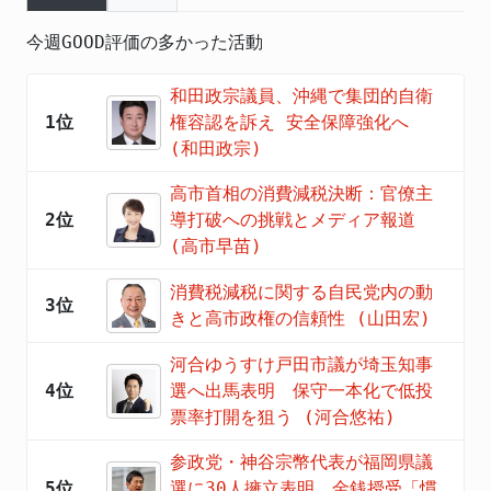
今週GOOD評価の多かった活動
和田政宗議員、沖縄で集団的自衛
1位
権容認を訴え 安全保障強化へ
(和田政宗)
高市首相の消費減税決断：官僚主
2位
導打破への挑戦とメディア報道
(高市早苗)
消費税減税に関する自民党内の動
3位
きと高市政権の信頼性 (山田宏)
河合ゆうすけ戸田市議が埼玉知事
4位
選へ出馬表明 保守一本化で低投
票率打開を狙う (河合悠祐)
参政党・神谷宗幣代表が福岡県議
5位
選に30人擁立表明 金銭授受「慣