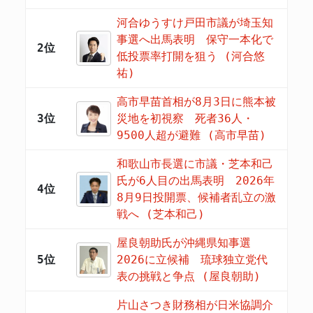
河合ゆうすけ戸田市議が埼玉知
事選へ出馬表明 保守一本化で
2位
低投票率打開を狙う (河合悠
祐)
高市早苗首相が8月3日に熊本被
3位
災地を初視察 死者36人・
9500人超が避難 (高市早苗)
和歌山市長選に市議・芝本和己
氏が6人目の出馬表明 2026年
4位
8月9日投開票、候補者乱立の激
戦へ (芝本和己)
屋良朝助氏が沖縄県知事選
5位
2026に立候補 琉球独立党代
表の挑戦と争点 (屋良朝助)
片山さつき財務相が日米協調介