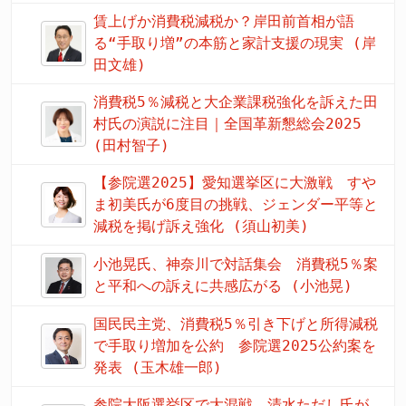
賃上げか消費税減税か？岸田前首相が語
る“手取り増”の本筋と家計支援の現実 (岸
田文雄)
消費税5％減税と大企業課税強化を訴えた田
村氏の演説に注目｜全国革新懇総会2025
(田村智子)
【参院選2025】愛知選挙区に大激戦 すや
ま初美氏が6度目の挑戦、ジェンダー平等と
減税を掲げ訴え強化 (須山初美)
小池晃氏、神奈川で対話集会 消費税5％案
と平和への訴えに共感広がる (小池晃)
国民民主党、消費税5％引き下げと所得減税
で手取り増加を公約 参院選2025公約案を
発表 (玉木雄一郎)
参院大阪選挙区で大混戦 清水ただし氏が