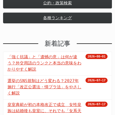
公約・政策検索
各種ランキング
新着記事
「強く抗議」と「遺憾の意」は何が違
2026-08-01
う？外交用語のランクと本当の意味をわ
かりやすく解説
選挙のSNS規制はどう変わる？2027年
2026-07-17
施行「改正公選法・情プラ法」をやさし
く解説
皇室典範が初の本格改正で成立 女性皇
2026-07-17
族は結婚後も皇室に、それでも「女系天