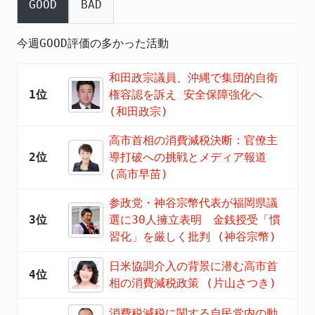
GOOD
BAD
今週GOOD評価の多かった活動
和田政宗議員、沖縄で集団的自衛
1位
権容認を訴え 安全保障強化へ
(和田政宗)
高市首相の消費減税決断：官僚主
2位
導打破への挑戦とメディア報道
(高市早苗)
参政党・神谷宗幣代表が福岡県議
3位
選に30人擁立表明 金銭授受「慣
習化」を厳しく批判 (神谷宗幣)
日米協調介入の背景に潜む高市首
4位
相の消費減税政策 (片山さつき)
消費税減税に関する自民党内の動