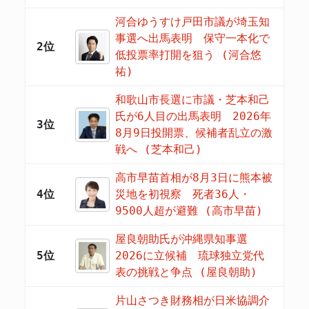
河合ゆうすけ戸田市議が埼玉知
事選へ出馬表明 保守一本化で
2位
低投票率打開を狙う (河合悠
祐)
和歌山市長選に市議・芝本和己
氏が6人目の出馬表明 2026年
3位
8月9日投開票、候補者乱立の激
戦へ (芝本和己)
高市早苗首相が8月3日に熊本被
4位
災地を初視察 死者36人・
9500人超が避難 (高市早苗)
屋良朝助氏が沖縄県知事選
5位
2026に立候補 琉球独立党代
表の挑戦と争点 (屋良朝助)
片山さつき財務相が日米協調介