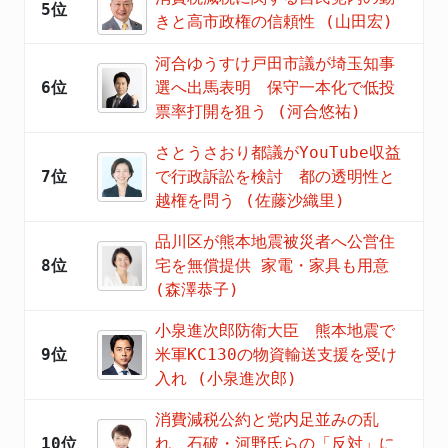
5位
きと高市政権の信頼性 (山田宏)
河合ゆうすけ戸田市議が埼玉知事
6位
選へ出馬表明 保守一本化で低投
票率打開を狙う (河合悠祐)
さとうさおり都議がYouTube収益
7位
で行政訴訟を検討 都の透明性と
越権を問う (佐藤沙織里)
品川区が熊本地震被災者へ公営住
8位
宅を無償提供 家電・家具も用意
(森澤恭子)
小泉進次郎防衛大臣 熊本地震で
9位
米軍KC130の物資輸送支援を受け
入れ (小泉進次郎)
消費減税公約と党内足並みの乱
10位
れ、石破・河野氏らの「反対」に