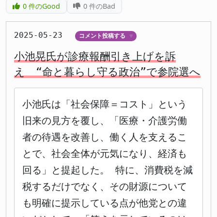
0
件のGood
0
件のBad
2025-05-23
コメント投稿する
▼
小池晃氏が診療報酬引き上げを訴
え “命と暮らし守る政治”で参院選へ
小池氏は「社会保障＝コスト」という
旧来の見方を覆し、「医療・介護労働
者の待遇を改善し、働く人を支えるこ
とで、社会全体が元気になり、経済も
回る」と提起した。 特に、消費税を減
税するだけでなく、その財源について
も明確に提示している点が他党との違