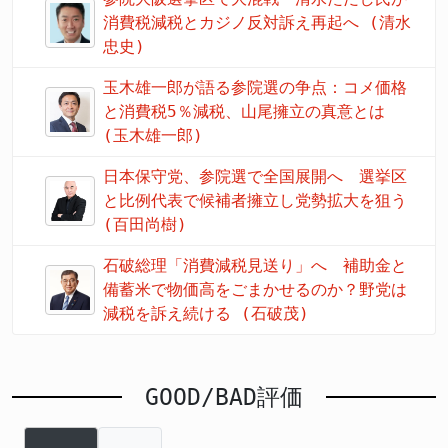
消費税減税とカジノ反対訴え再起へ (清水
忠史)
玉木雄一郎が語る参院選の争点：コメ価格
と消費税5％減税、山尾擁立の真意とは
(玉木雄一郎)
日本保守党、参院選で全国展開へ 選挙区
と比例代表で候補者擁立し党勢拡大を狙う
(百田尚樹)
石破総理「消費減税見送り」へ 補助金と
備蓄米で物価高をごまかせるのか？野党は
減税を訴え続ける (石破茂)
GOOD/BAD評価