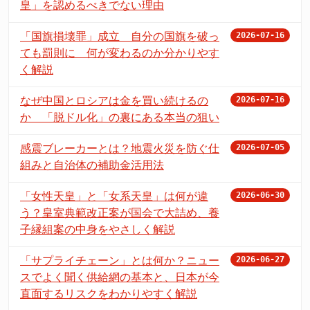
皇」を認めるべきでない理由
「国旗損壊罪」成立 自分の国旗を破っ
2026-07-16
ても罰則に 何が変わるのか分かりやす
く解説
なぜ中国とロシアは金を買い続けるの
2026-07-16
か 「脱ドル化」の裏にある本当の狙い
感震ブレーカーとは？地震火災を防ぐ仕
2026-07-05
組みと自治体の補助金活用法
「女性天皇」と「女系天皇」は何が違
2026-06-30
う？皇室典範改正案が国会で大詰め、養
子縁組案の中身をやさしく解説
「サプライチェーン」とは何か？ニュー
2026-06-27
スでよく聞く供給網の基本と、日本が今
直面するリスクをわかりやすく解説