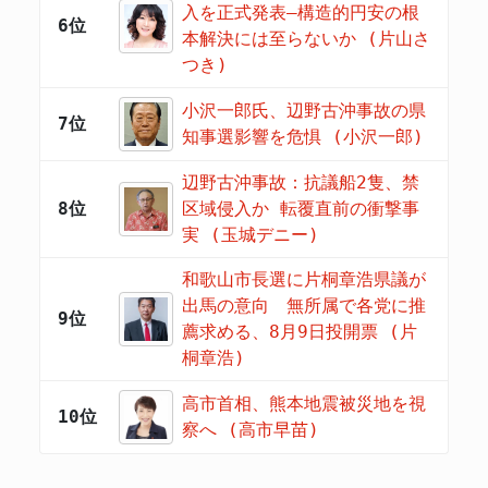
入を正式発表―構造的円安の根
6位
本解決には至らないか (片山さ
つき)
小沢一郎氏、辺野古沖事故の県
7位
知事選影響を危惧 (小沢一郎)
辺野古沖事故：抗議船2隻、禁
8位
区域侵入か 転覆直前の衝撃事
実 (玉城デニー)
和歌山市長選に片桐章浩県議が
出馬の意向 無所属で各党に推
9位
薦求める、8月9日投開票 (片
桐章浩)
高市首相、熊本地震被災地を視
10位
察へ (高市早苗)