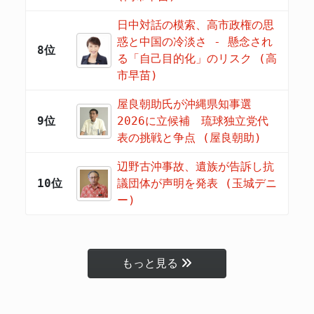
日中対話の模索、高市政権の思
惑と中国の冷淡さ - 懸念され
8位
る「自己目的化」のリスク (高
市早苗)
屋良朝助氏が沖縄県知事選
9位
2026に立候補 琉球独立党代
表の挑戦と争点 (屋良朝助)
辺野古沖事故、遺族が告訴し抗
10位
議団体が声明を発表 (玉城デニ
ー)
もっと見る