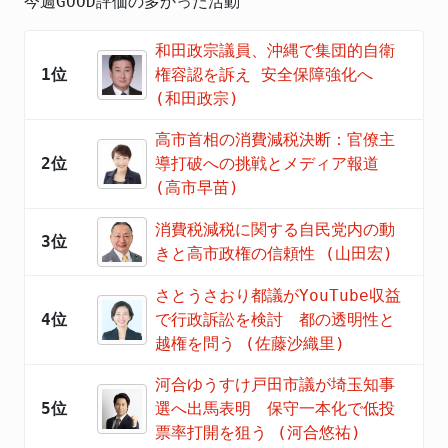
今週GOOD評価の多かった活動
和田政宗議員、沖縄で集団的自衛
1位
権容認を訴え 安全保障強化へ
(和田政宗)
高市首相の消費減税決断：官僚主
2位
導打破への挑戦とメディア報道
(高市早苗)
消費税減税に関する自民党内の動
3位
きと高市政権の信頼性 (山田宏)
さとうさおり都議がYouTube収益
4位
で行政訴訟を検討 都の透明性と
越権を問う (佐藤沙織里)
河合ゆうすけ戸田市議が埼玉知事
5位
選へ出馬表明 保守一本化で低投
票率打開を狙う (河合悠祐)