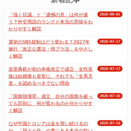
「強く抗議」と「遺憾の意」は何が違
2026-08-01
う？外交用語のランクと本当の意味をわ
かりやすく解説
選挙のSNS規制はどう変わる？2027年
2026-07-17
施行「改正公選法・情プラ法」をやさし
く解説
皇室典範が初の本格改正で成立 女性皇
2026-07-17
族は結婚後も皇室に、それでも「女系天
皇」を認めるべきでない理由
「国旗損壊罪」成立 自分の国旗を破っ
2026-07-16
ても罰則に 何が変わるのか分かりやす
く解説
なぜ中国とロシアは金を買い続けるの
2026-07-16
か 「脱ドル化」の裏にある本当の狙い