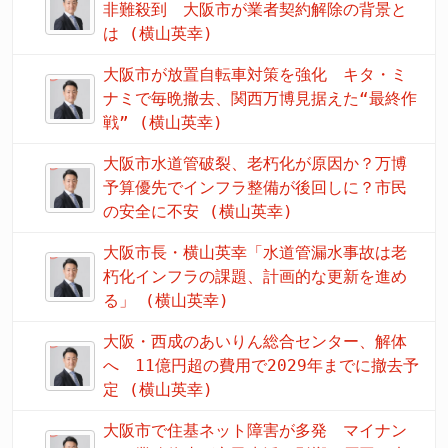
非難殺到 大阪市が業者契約解除の背景と
は (横山英幸)
大阪市が放置自転車対策を強化 キタ・ミ
ナミで毎晩撤去、関西万博見据えた“最終作
戦” (横山英幸)
大阪市水道管破裂、老朽化が原因か？万博
予算優先でインフラ整備が後回しに？市民
の安全に不安 (横山英幸)
大阪市長・横山英幸「水道管漏水事故は老
朽化インフラの課題、計画的な更新を進め
る」 (横山英幸)
大阪・西成のあいりん総合センター、解体
へ 11億円超の費用で2029年までに撤去予
定 (横山英幸)
大阪市で住基ネット障害が多発 マイナン