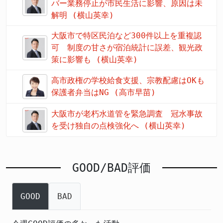
バー業務停止が市民生活に影響、原因は未
解明 (横山英幸)
大阪市で特区民泊など300件以上を重複認
可 制度の甘さが宿泊統計に誤差、観光政
策に影響も (横山英幸)
高市政権の学校給食支援、宗教配慮はOKも
保護者弁当はNG (高市早苗)
大阪市が老朽水道管を緊急調査 冠水事故
を受け独自の点検強化へ (横山英幸)
GOOD/BAD評価
GOOD
BAD