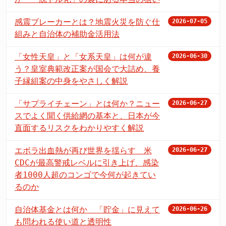
感震ブレーカーとは？地震火災を防ぐ仕
2026-07-05
組みと自治体の補助金活用法
「女性天皇」と「女系天皇」は何が違
2026-06-30
う？皇室典範改正案が国会で大詰め、養
子縁組案の中身をやさしく解説
「サプライチェーン」とは何か？ニュー
2026-06-27
スでよく聞く供給網の基本と、日本が今
直面するリスクをわかりやすく解説
エボラ出血熱が再び世界を揺らす 米
2026-06-27
CDCが最高警戒レベルに引き上げ、感染
者1000人超のコンゴで今何が起きてい
るのか
自治体基金とは何か 「貯金」に見えて
2026-06-26
も問われる使い道と透明性