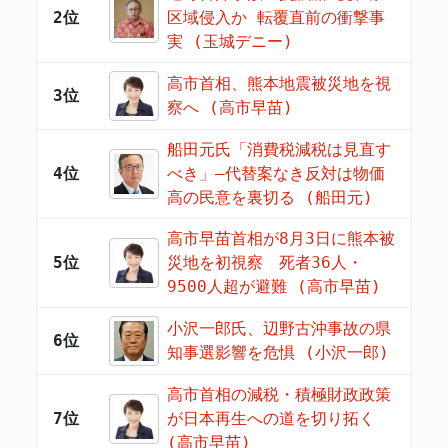
2位
区域侵入か 転覆直前の衝撃事
実 (玉城デニー)
高市首相、熊本地震被災地を視
3位
察へ (高市早苗)
船田元氏「消費税減税は見直す
4位
べき」―代替案なき反対は物価
高の民意を裏切る (船田元)
高市早苗首相が8月3日に熊本被
5位
災地を初視察 死者36人・
9500人超が避難 (高市早苗)
小沢一郎氏、辺野古沖事故の県
6位
知事選影響を危惧 (小沢一郎)
高市首相の減税・積極財政政策
7位
が日本再生への道を切り拓く
(高市早苗)