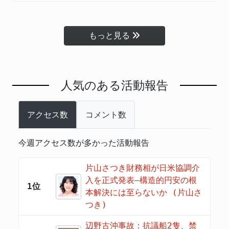
もっと見る
人気のある活動報告
アクセス数
コメント数
今週アクセス数が多かった活動報告
片山さつき財務相が日米協調介
入を正式発表―構造的円安の根
1位
本解決には至らないか (片山さ
つき)
辺野古沖事故：抗議船2隻、禁