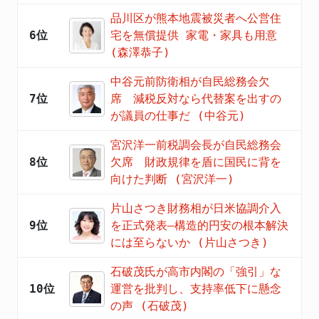
品川区が熊本地震被災者へ公営住
6位
宅を無償提供 家電・家具も用意
(森澤恭子)
中谷元前防衛相が自民総務会欠
7位
席 減税反対なら代替案を出すの
が議員の仕事だ (中谷元)
宮沢洋一前税調会長が自民総務会
8位
欠席 財政規律を盾に国民に背を
向けた判断 (宮沢洋一)
片山さつき財務相が日米協調介入
9位
を正式発表―構造的円安の根本解決
には至らないか (片山さつき)
石破茂氏が高市内閣の「強引」な
10位
運営を批判し、支持率低下に懸念
の声 (石破茂)