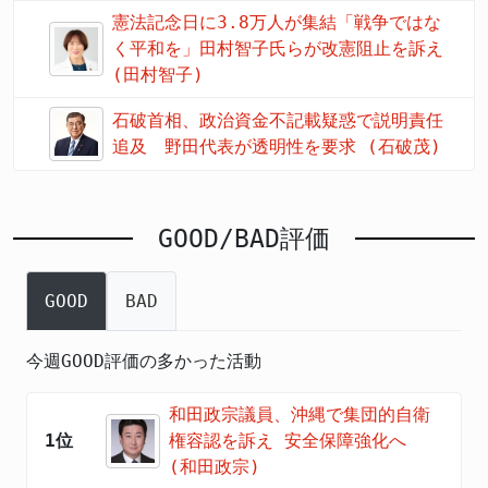
憲法記念日に3.8万人が集結「戦争ではな
く平和を」田村智子氏らが改憲阻止を訴え
(田村智子)
石破首相、政治資金不記載疑惑で説明責任
追及 野田代表が透明性を要求 (石破茂)
GOOD/BAD評価
GOOD
BAD
今週GOOD評価の多かった活動
和田政宗議員、沖縄で集団的自衛
1位
権容認を訴え 安全保障強化へ
(和田政宗)