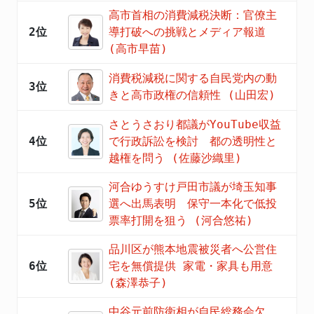
高市首相の消費減税決断：官僚主
2位
導打破への挑戦とメディア報道
(高市早苗)
消費税減税に関する自民党内の動
3位
きと高市政権の信頼性 (山田宏)
さとうさおり都議がYouTube収益
4位
で行政訴訟を検討 都の透明性と
越権を問う (佐藤沙織里)
河合ゆうすけ戸田市議が埼玉知事
5位
選へ出馬表明 保守一本化で低投
票率打開を狙う (河合悠祐)
品川区が熊本地震被災者へ公営住
6位
宅を無償提供 家電・家具も用意
(森澤恭子)
中谷元前防衛相が自民総務会欠