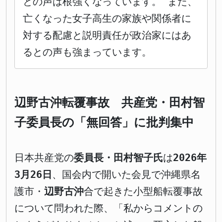
との声は根強くなっています。 また、
亡くなった女子高生の家族や関係者に
対する配慮と説明責任が政治家にはあ
るとの声も強まっています。
辺野古沖転覆事故 共産党・田村智
子委員長の「無回答」に批判集中
日本共産党の
委員長・田村智子氏
は
2026年
3月26日
、国会内で開いた会見で沖縄県名
護市・
辺野古沖
合で起きた小型船転覆事故
について問われた際、「私からコメントの