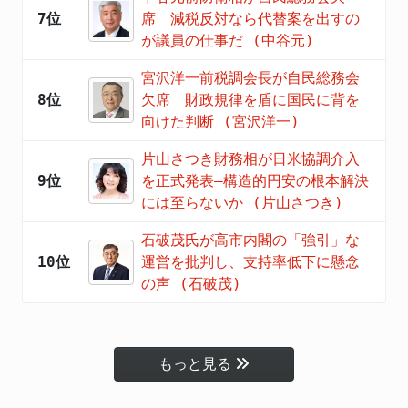
7位
席 減税反対なら代替案を出すの
が議員の仕事だ (中谷元)
宮沢洋一前税調会長が自民総務会
8位
欠席 財政規律を盾に国民に背を
向けた判断 (宮沢洋一)
片山さつき財務相が日米協調介入
9位
を正式発表―構造的円安の根本解決
には至らないか (片山さつき)
石破茂氏が高市内閣の「強引」な
10位
運営を批判し、支持率低下に懸念
の声 (石破茂)
もっと見る