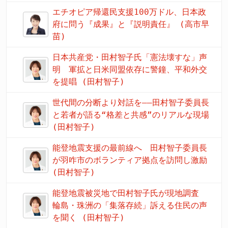
エチオピア帰還民支援100万ドル、日本政
府に問う『成果』と『説明責任』 (高市早
苗)
日本共産党・田村智子氏「憲法壊すな」声
明 軍拡と日米同盟依存に警鐘、平和外交
を提唱 (田村智子)
世代間の分断より対話を――田村智子委員長
と若者が語る“格差と共感”のリアルな現場
(田村智子)
能登地震支援の最前線へ 田村智子委員長
が羽咋市のボランティア拠点を訪問し激励
(田村智子)
能登地震被災地で田村智子氏が現地調査
輪島・珠洲の「集落存続」訴える住民の声
を聞く (田村智子)