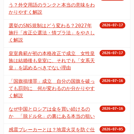
う？外交用語のランクと本当の意味をわ
かりやすく解説
選挙のSNS規制はどう変わる？2027年
2026-07-17
施行「改正公選法・情プラ法」をやさし
く解説
皇室典範が初の本格改正で成立 女性皇
2026-07-17
族は結婚後も皇室に、それでも「女系天
皇」を認めるべきでない理由
「国旗損壊罪」成立 自分の国旗を破っ
2026-07-16
ても罰則に 何が変わるのか分かりやす
く解説
なぜ中国とロシアは金を買い続けるの
2026-07-16
か 「脱ドル化」の裏にある本当の狙い
感震ブレーカーとは？地震火災を防ぐ仕
2026-07-05