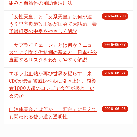
組みと自治体の補助金活用法
「女性天皇」と「女系天皇」は何が違
2026-06-30
う？皇室典範改正案が国会で大詰め、養
子縁組案の中身をやさしく解説
「サプライチェーン」とは何か？ニュー
2026-06-27
スでよく聞く供給網の基本と、日本が今
直面するリスクをわかりやすく解説
エボラ出血熱が再び世界を揺らす 米
2026-06-27
CDCが最高警戒レベルに引き上げ、感染
者1000人超のコンゴで今何が起きてい
るのか
自治体基金とは何か 「貯金」に見えて
2026-06-26
も問われる使い道と透明性