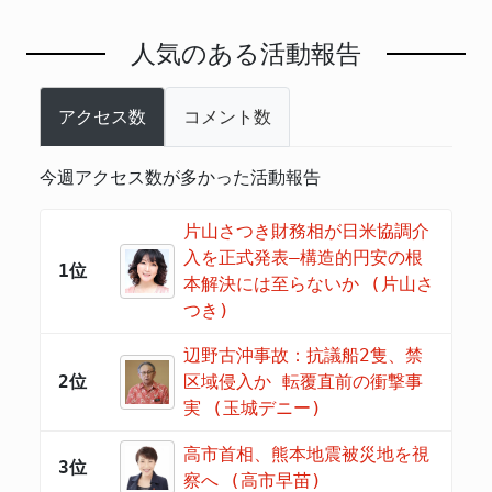
人気のある活動報告
アクセス数
コメント数
今週アクセス数が多かった活動報告
片山さつき財務相が日米協調介
入を正式発表―構造的円安の根
1位
本解決には至らないか (片山さ
つき)
辺野古沖事故：抗議船2隻、禁
2位
区域侵入か 転覆直前の衝撃事
実 (玉城デニー)
高市首相、熊本地震被災地を視
3位
察へ (高市早苗)