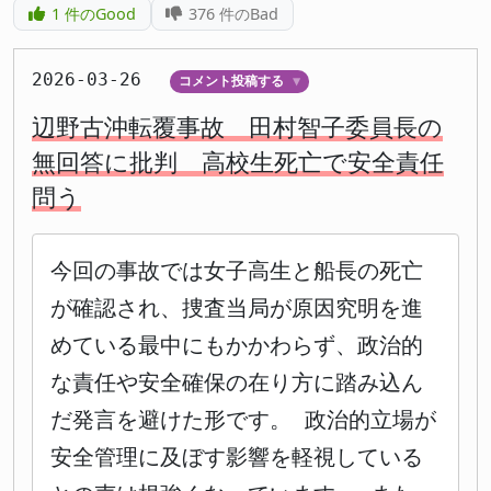
1
件のGood
376
件のBad
2026-03-26
コメント投稿する
▼
辺野古沖転覆事故 田村智子委員長の
無回答に批判 高校生死亡で安全責任
問う
今回の事故では女子高生と船長の死亡
が確認され、捜査当局が原因究明を進
めている最中にもかかわらず、政治的
な責任や安全確保の在り方に踏み込ん
だ発言を避けた形です。 政治的立場が
安全管理に及ぼす影響を軽視している