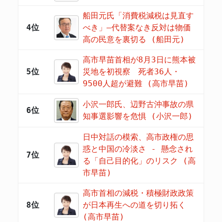
船田元氏「消費税減税は見直す
4位
べき」―代替案なき反対は物価
高の民意を裏切る (船田元)
高市早苗首相が8月3日に熊本被
5位
災地を初視察 死者36人・
9500人超が避難 (高市早苗)
小沢一郎氏、辺野古沖事故の県
6位
知事選影響を危惧 (小沢一郎)
日中対話の模索、高市政権の思
惑と中国の冷淡さ - 懸念され
7位
る「自己目的化」のリスク (高
市早苗)
高市首相の減税・積極財政政策
8位
が日本再生への道を切り拓く
(高市早苗)