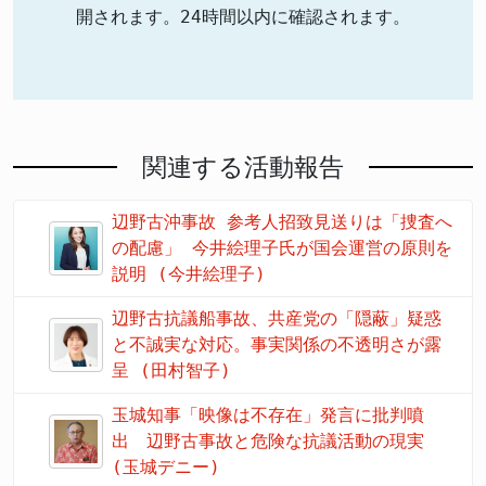
開されます。24時間以内に確認されます。
関連する活動報告
辺野古沖事故 参考人招致見送りは「捜査へ
の配慮」 今井絵理子氏が国会運営の原則を
説明 (今井絵理子)
辺野古抗議船事故、共産党の「隠蔽」疑惑
と不誠実な対応。事実関係の不透明さが露
呈 (田村智子)
玉城知事「映像は不存在」発言に批判噴
出 辺野古事故と危険な抗議活動の現実
(玉城デニー)