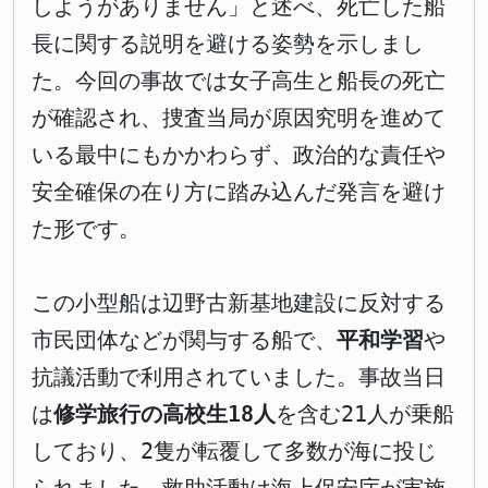
しようがありません」と述べ、死亡した船
長に関する説明を避ける姿勢を示しまし
た。今回の事故では女子高生と船長の死亡
が確認され、捜査当局が原因究明を進めて
いる最中にもかかわらず、政治的な責任や
安全確保の在り方に踏み込んだ発言を避け
た形です。
この小型船は辺野古新基地建設に反対する
市民団体などが関与する船で、
平和学習
や
抗議活動で利用されていました。事故当日
は
修学旅行の高校生18人
を含む21人が乗船
しており、2隻が転覆して多数が海に投じ