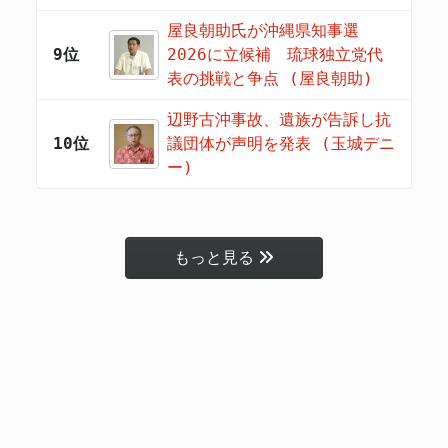
屋良朝助氏が沖縄県知事選
9位
2026に立候補 琉球独立党代
表の挑戦と争点 (屋良朝助)
辺野古沖事故、遺族が告訴し抗
10位
議団体が声明を発表 (玉城デニ
ー)
もっと見る