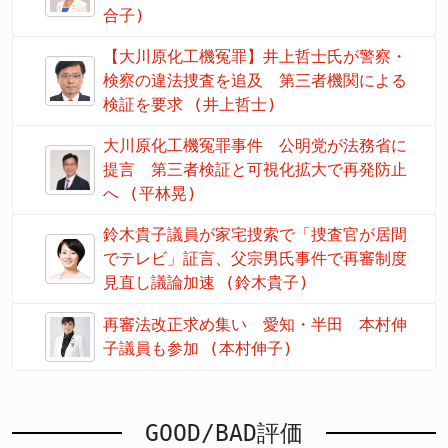
合子)
【大川原化工機冤罪】井上哲士氏が警察・
検察の違法捜査を追及 第三者機関による
検証を要求 (井上哲士)
大川原化工機冤罪事件 公明党が法務省に
提言 第三者検証と可視化拡大で再発防止
へ (平林晃)
鈴木貴子議員が家宅捜索で「捜査官が居間
でテレビ」証言、父宗男氏事件で再審制度
見直し議論加速 (鈴木貴子)
再審法改正求め集い 愛知・半田 本村伸
子議員も参加 (本村伸子)
GOOD/BAD評価