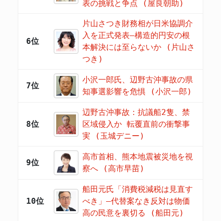
表の挑戦と争点 (屋良朝助)
片山さつき財務相が日米協調介
入を正式発表―構造的円安の根
6位
本解決には至らないか (片山さ
つき)
小沢一郎氏、辺野古沖事故の県
7位
知事選影響を危惧 (小沢一郎)
辺野古沖事故：抗議船2隻、禁
8位
区域侵入か 転覆直前の衝撃事
実 (玉城デニー)
高市首相、熊本地震被災地を視
9位
察へ (高市早苗)
船田元氏「消費税減税は見直す
10位
べき」―代替案なき反対は物価
高の民意を裏切る (船田元)