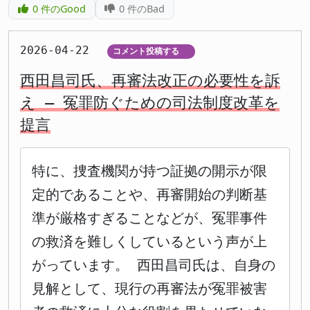
0
件のGood
0
件のBad
2026-04-22
コメント投稿する
▼
西田昌司氏、再審法改正の必要性を訴
え – 冤罪防ぐための司法制度改革を
提言
特に、捜査機関が持つ証拠の開示が限
定的であることや、再審開始の判断基
準が厳格すぎることなどが、冤罪事件
の救済を難しくしているという声が上
がっています。 西田昌司氏は、自身の
見解として、現行の再審法が冤罪被害