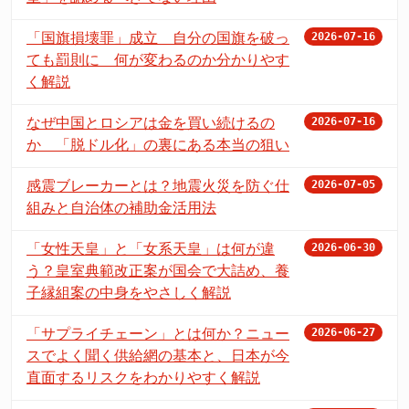
「国旗損壊罪」成立 自分の国旗を破っ
2026-07-16
ても罰則に 何が変わるのか分かりやす
く解説
なぜ中国とロシアは金を買い続けるの
2026-07-16
か 「脱ドル化」の裏にある本当の狙い
感震ブレーカーとは？地震火災を防ぐ仕
2026-07-05
組みと自治体の補助金活用法
「女性天皇」と「女系天皇」は何が違
2026-06-30
う？皇室典範改正案が国会で大詰め、養
子縁組案の中身をやさしく解説
「サプライチェーン」とは何か？ニュー
2026-06-27
スでよく聞く供給網の基本と、日本が今
直面するリスクをわかりやすく解説