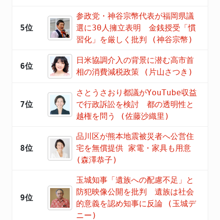
参政党・神谷宗幣代表が福岡県議
5位
選に30人擁立表明 金銭授受「慣
習化」を厳しく批判 (神谷宗幣)
日米協調介入の背景に潜む高市首
6位
相の消費減税政策 (片山さつき)
さとうさおり都議がYouTube収益
7位
で行政訴訟を検討 都の透明性と
越権を問う (佐藤沙織里)
品川区が熊本地震被災者へ公営住
8位
宅を無償提供 家電・家具も用意
(森澤恭子)
玉城知事「遺族への配慮不足」と
防犯映像公開を批判 遺族は社会
9位
的意義を認め知事に反論 (玉城デ
ニー)