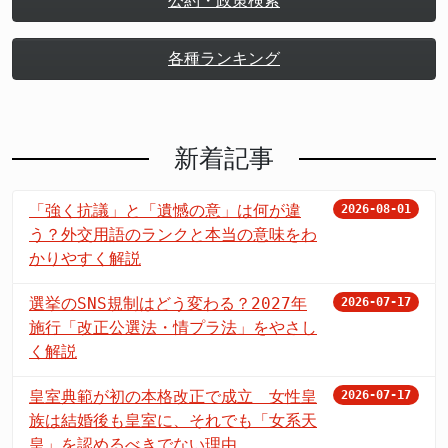
公約・政策検索
各種ランキング
新着記事
「強く抗議」と「遺憾の意」は何が違
2026-08-01
う？外交用語のランクと本当の意味をわ
かりやすく解説
選挙のSNS規制はどう変わる？2027年
2026-07-17
施行「改正公選法・情プラ法」をやさし
く解説
皇室典範が初の本格改正で成立 女性皇
2026-07-17
族は結婚後も皇室に、それでも「女系天
皇」を認めるべきでない理由