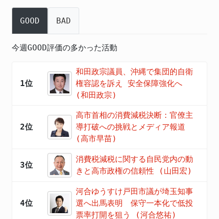
GOOD
BAD
今週GOOD評価の多かった活動
和田政宗議員、沖縄で集団的自衛
1位
権容認を訴え 安全保障強化へ
(和田政宗)
高市首相の消費減税決断：官僚主
2位
導打破への挑戦とメディア報道
(高市早苗)
消費税減税に関する自民党内の動
3位
きと高市政権の信頼性 (山田宏)
河合ゆうすけ戸田市議が埼玉知事
4位
選へ出馬表明 保守一本化で低投
票率打開を狙う (河合悠祐)