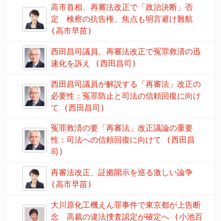
高市首相、再審法改正で「政治決断」否
定 検察の抗告権、焦点も明言避け難航
(高市早苗)
西田昌司議員、再審法改正で冤罪救済の迅
速化を訴え (西田昌司)
西田昌司議員が解説する「再審法」改正の
必要性：冤罪防止と司法の信頼回復に向け
て (西田昌司)
冤罪救済の要「再審法」改正議論の重要
性：司法への信頼回復に向けて (西田昌
司)
再審法改正、証拠開示を巡る激しい論争
(高市早苗)
大川原化工機えん罪事件で東京都が上告断
念 高裁の違法捜査認定が確定へ (小池百