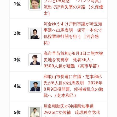
ブルとDV疑惑 「パンツ写真」
1位
流出で評判失墜の末路 (久保優
太)
河合ゆうすけ戸田市議が埼玉知
事選へ出馬表明 保守一本化で
2位
低投票率打開を狙う (河合悠
祐)
高市早苗首相が8月3日に熊本被
3位
災地を初視察 死者36人・
9500人超が避難 (高市早苗)
和歌山市長選に市議・芝本和己
氏が6人目の出馬表明 2026年
4位
8月9日投開票、候補者乱立の激
戦へ (芝本和己)
屋良朝助氏が沖縄県知事選
5位
2026に立候補 琉球独立党代