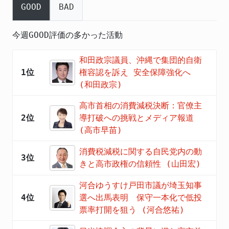
GOOD
BAD
今週GOOD評価の多かった活動
和田政宗議員、沖縄で集団的自衛
1位
権容認を訴え 安全保障強化へ
(和田政宗)
高市首相の消費減税決断：官僚主
2位
導打破への挑戦とメディア報道
(高市早苗)
消費税減税に関する自民党内の動
3位
きと高市政権の信頼性 (山田宏)
河合ゆうすけ戸田市議が埼玉知事
4位
選へ出馬表明 保守一本化で低投
票率打開を狙う (河合悠祐)