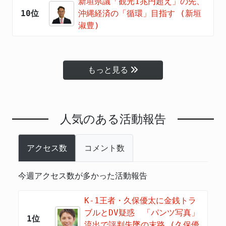
新垣県議「観光1兆円超え」の先、
10位
沖縄経済の「循環」目指す (新垣
淑豊)
もっと見る
人気のある活動報告
アクセス数
コメント数
今週アクセス数が多かった活動報告
K-1王者・久保優太に金銭トラ
ブルとDV疑惑 「パンツ写真」
1位
流出で評判失墜の末路 (久保優