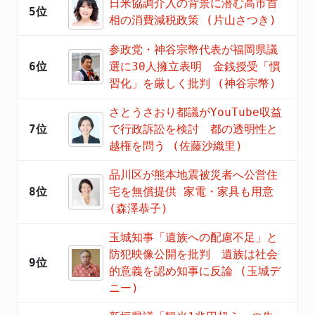
日米協調介入の背景に潜む高市首
5位
相の消費減税政策 (片山さつき)
参政党・神谷宗幣代表が福岡県議
6位
選に30人擁立表明 金銭授受「慣
習化」を厳しく批判 (神谷宗幣)
さとうさおり都議がYouTube収益
7位
で行政訴訟を検討 都の透明性と
越権を問う (佐藤沙織里)
品川区が熊本地震被災者へ公営住
8位
宅を無償提供 家電・家具も用意
(森澤恭子)
玉城知事「遺族への配慮不足」と
防犯映像公開を批判 遺族は社会
9位
的意義を認め知事に反論 (玉城デ
ニー)