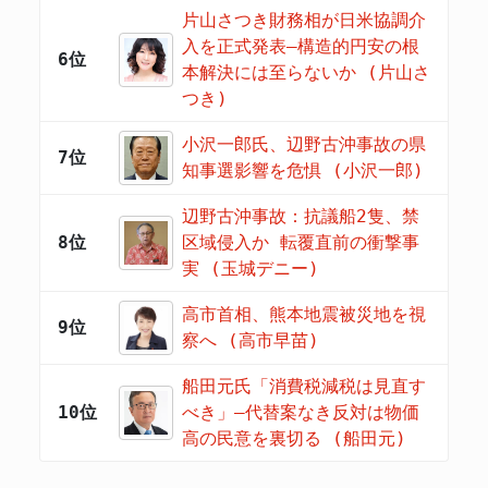
片山さつき財務相が日米協調介
入を正式発表―構造的円安の根
6位
本解決には至らないか (片山さ
つき)
小沢一郎氏、辺野古沖事故の県
7位
知事選影響を危惧 (小沢一郎)
辺野古沖事故：抗議船2隻、禁
8位
区域侵入か 転覆直前の衝撃事
実 (玉城デニー)
高市首相、熊本地震被災地を視
9位
察へ (高市早苗)
船田元氏「消費税減税は見直す
10位
べき」―代替案なき反対は物価
高の民意を裏切る (船田元)