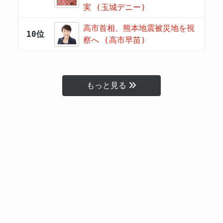
実 (玉城デニー)
高市首相、熊本地震被災地を視
10位
察へ (高市早苗)
もっと見る