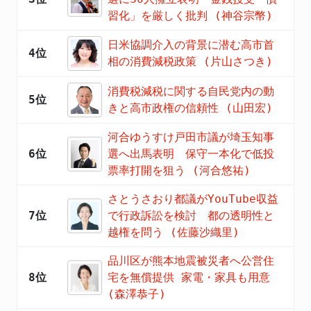
習化」を厳しく批判 (神谷宗幣)
日米協調介入の背景に潜む高市首
4位
相の消費減税政策 (片山さつき)
消費税減税に関する自民党内の動
5位
きと高市政権の信頼性 (山田宏)
河合ゆうすけ戸田市議が埼玉知事
6位
選へ出馬表明 保守一本化で低投
票率打開を狙う (河合悠祐)
さとうさおり都議がYouTube収益
7位
で行政訴訟を検討 都の透明性と
越権を問う (佐藤沙織里)
品川区が熊本地震被災者へ公営住
8位
宅を無償提供 家電・家具も用意
(森澤恭子)