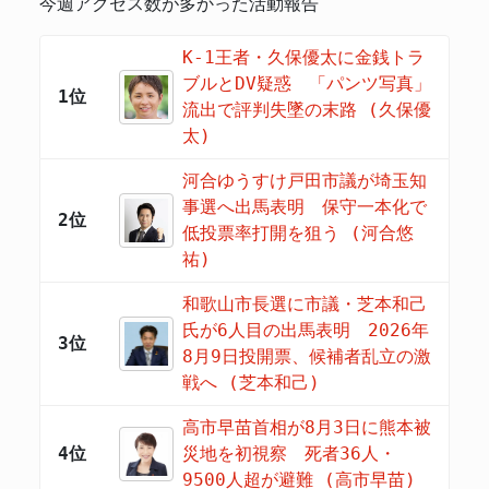
今週アクセス数が多かった活動報告
K-1王者・久保優太に金銭トラ
ブルとDV疑惑 「パンツ写真」
1位
流出で評判失墜の末路 (久保優
太)
河合ゆうすけ戸田市議が埼玉知
事選へ出馬表明 保守一本化で
2位
低投票率打開を狙う (河合悠
祐)
和歌山市長選に市議・芝本和己
氏が6人目の出馬表明 2026年
3位
8月9日投開票、候補者乱立の激
戦へ (芝本和己)
高市早苗首相が8月3日に熊本被
4位
災地を初視察 死者36人・
9500人超が避難 (高市早苗)