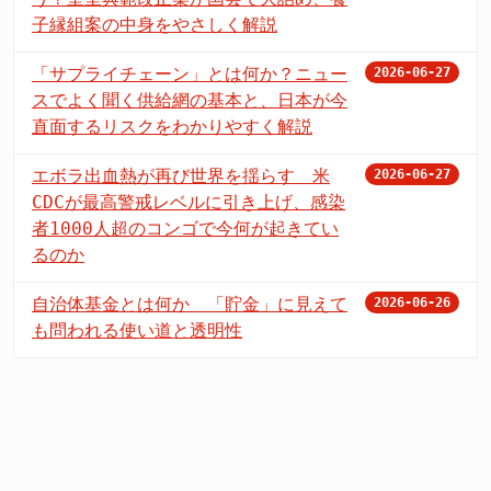
子縁組案の中身をやさしく解説
「サプライチェーン」とは何か？ニュー
2026-06-27
スでよく聞く供給網の基本と、日本が今
直面するリスクをわかりやすく解説
エボラ出血熱が再び世界を揺らす 米
2026-06-27
CDCが最高警戒レベルに引き上げ、感染
者1000人超のコンゴで今何が起きてい
るのか
自治体基金とは何か 「貯金」に見えて
2026-06-26
も問われる使い道と透明性