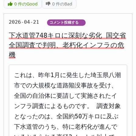
0
件のGood
0
件のBad
2026-04-21
コメント投稿する
▼
下水道管748キロに深刻な劣化 国交省
全国調査で判明、老朽化インフラの危
機
これは、昨年1月に発生した埼玉県八潮
市での大規模な道路陥没事故を受け、
全国の自治体に要請して実施されたイ
ンフラ調査によるものです。 調査対象
となったのは、全国約50万キロに及ぶ
下水道管のうち、特に老朽化が進んで