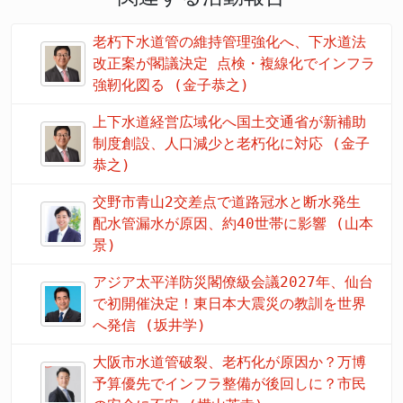
老朽下水道管の維持管理強化へ、下水道法
改正案が閣議決定 点検・複線化でインフラ
強靭化図る (金子恭之)
上下水道経営広域化へ国土交通省が新補助
制度創設、人口減少と老朽化に対応 (金子
恭之)
交野市青山2交差点で道路冠水と断水発生
配水管漏水が原因、約40世帯に影響 (山本
景)
アジア太平洋防災閣僚級会議2027年、仙台
で初開催決定！東日本大震災の教訓を世界
へ発信 (坂井学)
大阪市水道管破裂、老朽化が原因か？万博
予算優先でインフラ整備が後回しに？市民