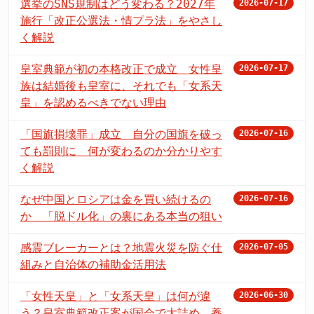
選挙のSNS規制はどう変わる？2027年
2026-07-17
施行「改正公選法・情プラ法」をやさし
く解説
皇室典範が初の本格改正で成立 女性皇
2026-07-17
族は結婚後も皇室に、それでも「女系天
皇」を認めるべきでない理由
「国旗損壊罪」成立 自分の国旗を破っ
2026-07-16
ても罰則に 何が変わるのか分かりやす
く解説
なぜ中国とロシアは金を買い続けるの
2026-07-16
か 「脱ドル化」の裏にある本当の狙い
感震ブレーカーとは？地震火災を防ぐ仕
2026-07-05
組みと自治体の補助金活用法
「女性天皇」と「女系天皇」は何が違
2026-06-30
う？皇室典範改正案が国会で大詰め、養