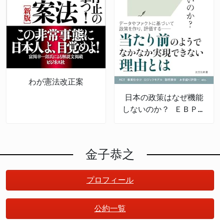
わが憲法改正案
日本の政策はなぜ機能
しないのか？ ＥＢＰＭ
の導入と課題
金子恭之
プロフィール
公約一覧