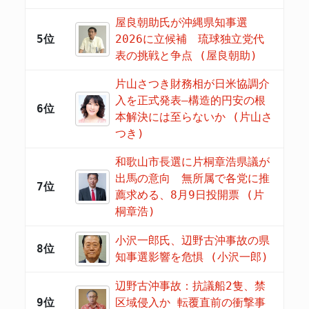
屋良朝助氏が沖縄県知事選
5位
2026に立候補 琉球独立党代
表の挑戦と争点 (屋良朝助)
片山さつき財務相が日米協調介
入を正式発表―構造的円安の根
6位
本解決には至らないか (片山さ
つき)
和歌山市長選に片桐章浩県議が
出馬の意向 無所属で各党に推
7位
薦求める、8月9日投開票 (片
桐章浩)
小沢一郎氏、辺野古沖事故の県
8位
知事選影響を危惧 (小沢一郎)
辺野古沖事故：抗議船2隻、禁
9位
区域侵入か 転覆直前の衝撃事