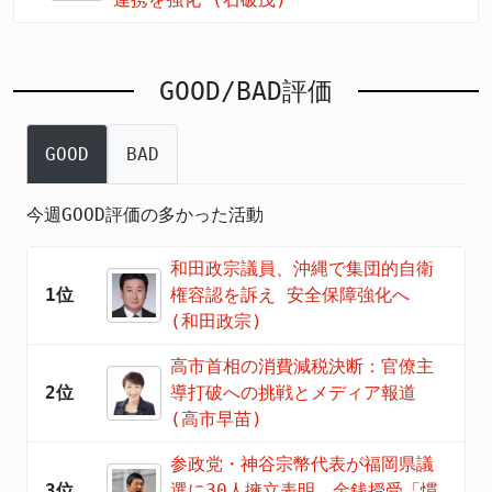
GOOD/BAD評価
GOOD
BAD
今週GOOD評価の多かった活動
和田政宗議員、沖縄で集団的自衛
1位
権容認を訴え 安全保障強化へ
(和田政宗)
高市首相の消費減税決断：官僚主
2位
導打破への挑戦とメディア報道
(高市早苗)
参政党・神谷宗幣代表が福岡県議
3位
選に30人擁立表明 金銭授受「慣