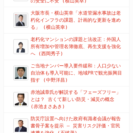
の安全に不安 (横山英幸)
大阪市長・横山英幸「水道管漏水事故は老
朽化インフラの課題、計画的な更新を進め
る」 (横山英幸)
老朽化マンションの課題と法改正：外国人
所有増加や管理名簿徹底、再生支援を強化
へ (西岡秀子)
ご当地ナンバー導入要件緩和：人口少ない
自治体も導入可能に、地域PRで観光振興目
指す (中野洋昌)
赤池誠章氏が解説する「フェーズフリー」
とは？ 古くて新しい防災・減災の概念
(赤池まさあき)
防災庁設置へ向けた政府有識者会議が報告
書骨子案を提示 – 災害リスク評価・官民
連携を強化 (石破茂)