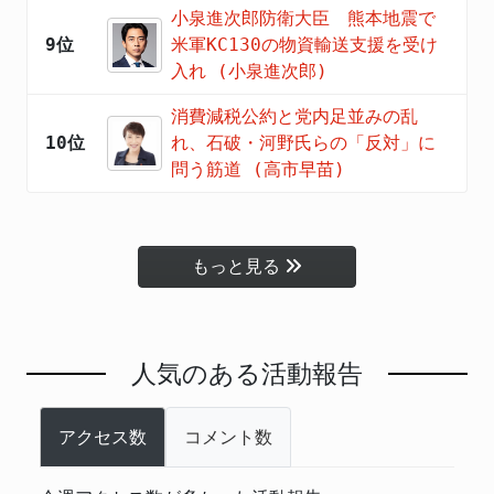
小泉進次郎防衛大臣 熊本地震で
9位
米軍KC130の物資輸送支援を受け
入れ (小泉進次郎)
消費減税公約と党内足並みの乱
10位
れ、石破・河野氏らの「反対」に
問う筋道 (高市早苗)
もっと見る
人気のある活動報告
アクセス数
コメント数