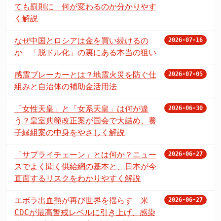
ても罰則に 何が変わるのか分かりやす
く解説
なぜ中国とロシアは金を買い続けるの
2026-07-16
か 「脱ドル化」の裏にある本当の狙い
感震ブレーカーとは？地震火災を防ぐ仕
2026-07-05
組みと自治体の補助金活用法
「女性天皇」と「女系天皇」は何が違
2026-06-30
う？皇室典範改正案が国会で大詰め、養
子縁組案の中身をやさしく解説
「サプライチェーン」とは何か？ニュー
2026-06-27
スでよく聞く供給網の基本と、日本が今
直面するリスクをわかりやすく解説
エボラ出血熱が再び世界を揺らす 米
2026-06-27
CDCが最高警戒レベルに引き上げ、感染