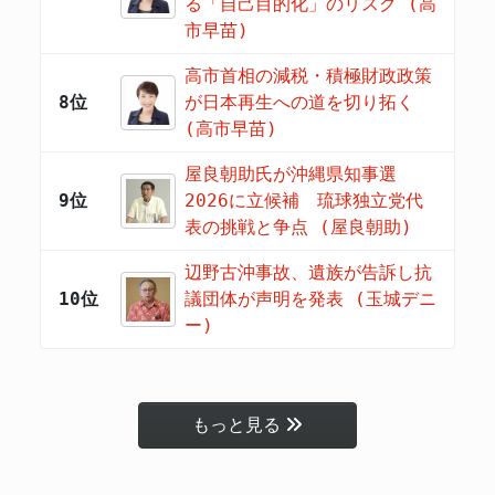
る「自己目的化」のリスク (高
市早苗)
高市首相の減税・積極財政政策
8位
が日本再生への道を切り拓く
(高市早苗)
屋良朝助氏が沖縄県知事選
9位
2026に立候補 琉球独立党代
表の挑戦と争点 (屋良朝助)
辺野古沖事故、遺族が告訴し抗
10位
議団体が声明を発表 (玉城デニ
ー)
もっと見る