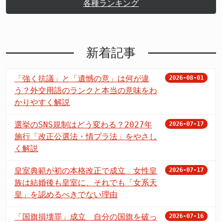
各種ランキング
新着記事
「強く抗議」と「遺憾の意」は何が違
2026-08-01
う？外交用語のランクと本当の意味をわ
かりやすく解説
選挙のSNS規制はどう変わる？2027年
2026-07-17
施行「改正公選法・情プラ法」をやさし
く解説
皇室典範が初の本格改正で成立 女性皇
2026-07-17
族は結婚後も皇室に、それでも「女系天
皇」を認めるべきでない理由
「国旗損壊罪」成立 自分の国旗を破っ
2026-07-16