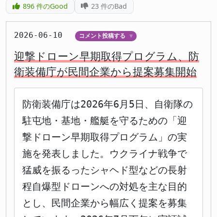
896
件のGood
23
件のBad
2026-06-10
コメント投稿する
▼
迎撃ドローン早期取得プログラム、防
衛装備庁が民間企業から提案募集開始
防衛装備庁は2026年6月5日、自衛隊の
駐屯地・基地・艦艇を守るための「迎
撃ドローン早期取得プログラム」の実
施を発表しました。ウクライナ戦争で
猛威を振るったシャヘド型などの長射
程自爆型ドローンへの対処を主な目的
とし、民間企業から幅広く提案を募集