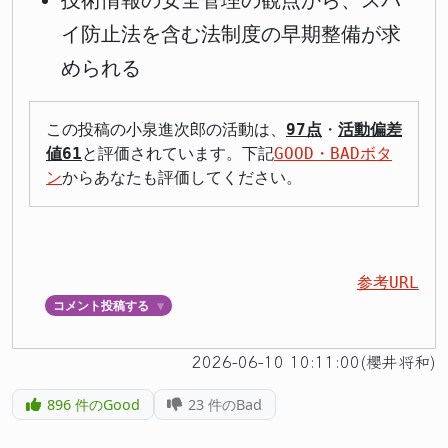
技術情報の安全管理の観点から、スパ
イ防止法を含む法制度の早期整備が求
められる
この投稿の小泉進次郎の活動は、
97点
・
活動偏差
値61
と評価されています。下記
GOOD・BADボタ
ン
からあなたも評価してください。
参考URL
コメント投稿する
▼
2026-06-10 10:11:00(櫻井将和)
896
件のGood
23
件のBad