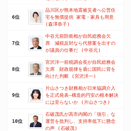
品川区が熊本地震被災者へ公営住
6位
宅を無償提供 家電・家具も用意
(森澤恭子)
中谷元前防衛相が自民総務会欠
7位
席 減税反対なら代替案を出すの
が議員の仕事だ (中谷元)
宮沢洋一前税調会長が自民総務会
8位
欠席 財政規律を盾に国民に背を
向けた判断 (宮沢洋一)
片山さつき財務相が日米協調介入
9位
を正式発表―構造的円安の根本解決
には至らないか (片山さつき)
石破茂氏が高市内閣の「強引」な
10位
運営を批判し、支持率低下に懸念
の声 (石破茂)