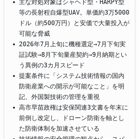
主な対処対象はシャヘド型・HARPY型
等の長射程自爆型UAV。単価約3万5000
ドル（約500万円）と安価で大量投入が
可能な脅威
2026年7月上旬に機種選定→7月下旬実
証試験→8月下旬量産契約→9月納期とい
う異例の3カ月スピード
提案条件に「システム技術情報の国内
防衛産業への開示が可能なこと」を明
記、外国製技術の管理を重視
高市早苗政権は安保関連3文書を年末に
前倒し改定し、ドローン防衛を軸とし
た防衛体制を加速させている