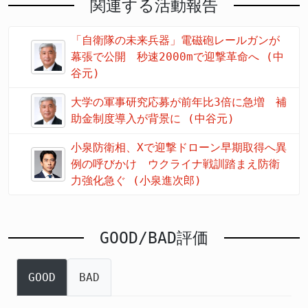
関連する活動報告
「自衛隊の未来兵器」電磁砲レールガンが
幕張で公開 秒速2000mで迎撃革命へ (中
谷元)
大学の軍事研究応募が前年比3倍に急増 補
助金制度導入が背景に (中谷元)
小泉防衛相、Xで迎撃ドローン早期取得へ異
例の呼びかけ ウクライナ戦訓踏まえ防衛
力強化急ぐ (小泉進次郎)
GOOD/BAD評価
GOOD
BAD