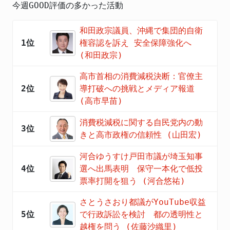
今週GOOD評価の多かった活動
和田政宗議員、沖縄で集団的自衛
1位
権容認を訴え 安全保障強化へ
(和田政宗)
高市首相の消費減税決断：官僚主
2位
導打破への挑戦とメディア報道
(高市早苗)
消費税減税に関する自民党内の動
3位
きと高市政権の信頼性 (山田宏)
河合ゆうすけ戸田市議が埼玉知事
4位
選へ出馬表明 保守一本化で低投
票率打開を狙う (河合悠祐)
さとうさおり都議がYouTube収益
5位
で行政訴訟を検討 都の透明性と
越権を問う (佐藤沙織里)