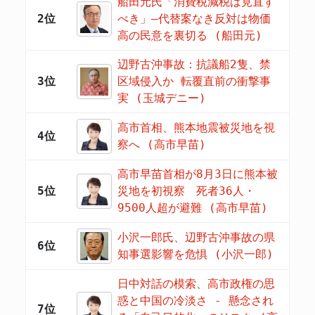
船田元氏「消費税減税は見直す
2位
べき」―代替案なき反対は物価
高の民意を裏切る (船田元)
辺野古沖事故：抗議船2隻、禁
3位
区域侵入か 転覆直前の衝撃事
実 (玉城デニー)
高市首相、熊本地震被災地を視
4位
察へ (高市早苗)
高市早苗首相が8月3日に熊本被
5位
災地を初視察 死者36人・
9500人超が避難 (高市早苗)
小沢一郎氏、辺野古沖事故の県
6位
知事選影響を危惧 (小沢一郎)
日中対話の模索、高市政権の思
惑と中国の冷淡さ - 懸念され
7位