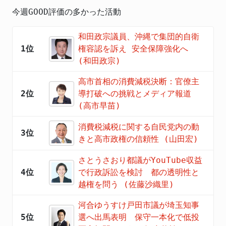
今週GOOD評価の多かった活動
和田政宗議員、沖縄で集団的自衛
1位
権容認を訴え 安全保障強化へ
(和田政宗)
高市首相の消費減税決断：官僚主
2位
導打破への挑戦とメディア報道
(高市早苗)
消費税減税に関する自民党内の動
3位
きと高市政権の信頼性 (山田宏)
さとうさおり都議がYouTube収益
4位
で行政訴訟を検討 都の透明性と
越権を問う (佐藤沙織里)
河合ゆうすけ戸田市議が埼玉知事
5位
選へ出馬表明 保守一本化で低投