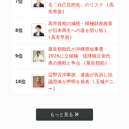
7位
る「自己目的化」のリスク (高
市早苗)
高市首相の減税・積極財政政策
8位
が日本再生への道を切り拓く
(高市早苗)
屋良朝助氏が沖縄県知事選
9位
2026に立候補 琉球独立党代
表の挑戦と争点 (屋良朝助)
辺野古沖事故、遺族が告訴し抗
10位
議団体が声明を発表 (玉城デニ
ー)
もっと見る