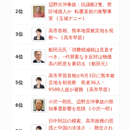
辺野古沖事故：抗議船2隻、禁
2位
区域侵入か 転覆直前の衝撃事
実 (玉城デニー)
高市首相、熊本地震被災地を視
3位
察へ (高市早苗)
船田元氏「消費税減税は見直す
4位
べき」―代替案なき反対は物価
高の民意を裏切る (船田元)
高市早苗首相が8月3日に熊本被
5位
災地を初視察 死者36人・
9500人超が避難 (高市早苗)
小沢一郎氏、辺野古沖事故の県
6位
知事選影響を危惧 (小沢一郎)
日中対話の模索、高市政権の思
惑と中国の冷淡さ - 懸念され