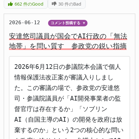
662
件のGood
30
件のBad
2026-06-12
コメント投稿する
▼
安達悠司議員が国会でAI行政の「無法
地帯」を問い質す 参政党の鋭い指摘
2026年6月12日の参議院本会議で個人
情報保護法改正案が審議入りしまし
た。この審議の場で、参政党の安達悠
司・参議院議員が「AI開発事業者の監
督官庁は存在するか」「ソブリン
AI（自国主導のAI）の開発を政府は放
棄するのか」という2つの核心的な問い