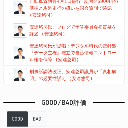
自転車青切符4月1日施行 反則金6000円の
基準と歩道走行の扱いを国会質問で確認
(安達悠司)
安達悠司氏、ブログで予算委員会初質疑を
詳述 (安達悠司)
安達悠司氏が提唱：デジタル時代の羅針盤
『データ主権』確立で自己情報コントロー
ル権を保障 (安達悠司)
刑事訴訟法改正、安達悠司議員が「真相解
明」の必要性訴え (安達悠司)
GOOD/BAD評価
GOOD
BAD