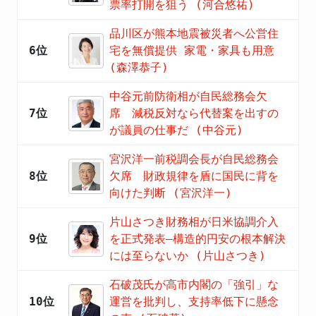
票率打開を狙う (河合悠祐)
品川区が熊本地震被災者へ公営住
6位
宅を無償提供 家電・家具も用意
(森澤恭子)
中谷元前防衛相が自民総務会欠
7位
席 減税反対なら代替案を出すの
が議員の仕事だ (中谷元)
宮沢洋一前税調会長が自民総務会
8位
欠席 財政規律を盾に国民に背を
向けた判断 (宮沢洋一)
片山さつき財務相が日米協調介入
9位
を正式発表―構造的円安の根本解決
には至らないか (片山さつき)
石破茂氏が高市内閣の「強引」な
10位
運営を批判し、支持率低下に懸念