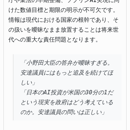
庁や業法の早期整備、ソブリンAI実現に向
けた数値目標と期限の明示が不可欠です。
情報は現代における国家の根幹であり、そ
の扱いを曖昧なまま放置することは将来世
代への重大な責任問題となります。
「小野田大臣の答弁が曖昧すぎる。
安達議員にはもっと追及を続けてほ
しい」
「日本のAI投資が米国の30分の1だ
という現実を政府はどう考えている
のか。安達議員の問いは正しい」