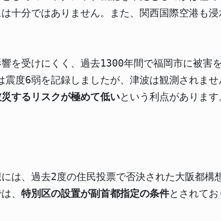
には十分ではありません。また、関西国際空港も浸
響を受けにくく、過去1300年間で福岡市に被害
では震度6弱を記録しましたが、津波は観測されま
被災するリスクが極めて低い
という利点があります
想には、過去2度の住民投票で否決された大阪都構
では、
特別区の設置が副首都指定の条件
とされてお