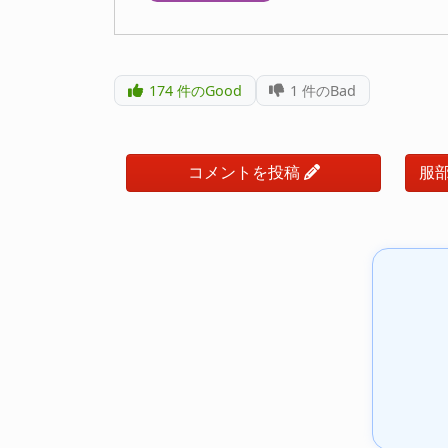
174
件のGood
1
件のBad
コメントを投稿
服