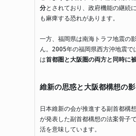
分
とされており、政府機能の継続
も麻痺する恐れがあります。
一方、福岡県は南海トラフ地震の影
ん。2005年の福岡県西方沖地震
は
首都圏と大阪圏の両方と同時に
維新の思惑と大阪都構想の影
日本維新の会が推進する副首都構
が発表した副首都構想の法案骨子
活を意味しています。